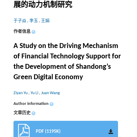
展的动力机制研究
于子焱
,
李玉
,
王娟
作者信息
+
A Study on the Driving Mechanism
of Financial Technology Support for
the Development of Shandong’s
Green Digital Economy
Ziyan Yu
,
Yu Li
,
Juan Wang
Author information
+
文章历史
+
PDF (1195K)