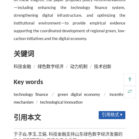
on these insights, the paper proposes policy recommendations
—including enhancing the technology finance system,
strengthening digital infrastructure, and optimizing the
institutional environment—to provide empirical evidence
supporting the coordinated development of regional green, low-
carbon initiatives and the digital economy.
关键词
科技金融
/
绿色数字经济
/
动力机制
/
技术创新
Key words
technology finance
/
green digital economy
/
incentive
mechanism
/
technological innovation
引用格式 ▾
引用本文
于子焱,李玉,王娟. 科技金融支持山东绿色数字经济发展的