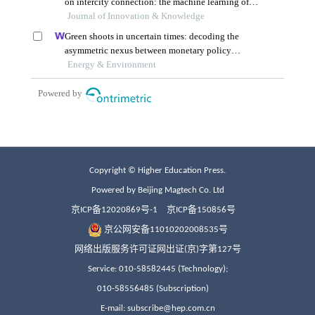
Copyright © Higher Education Press.
Powered by Beijing Magtech Co. Ltd
京ICP备12020869号-1
京ICP备150856号
京公网安备11010202008535号
网络出版服务许可证网出证(京)字第127号
Service: 010-58582445 (Technology);
010-58556485 (Subscription)
E-mail: subscribe@hep.com.cn