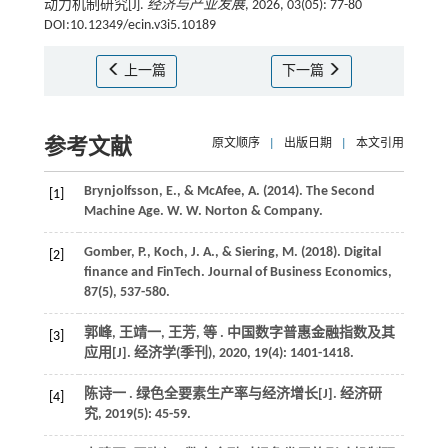
动力机制研究[J].
经济与产业发展
, 2026, 03(05): 77-80
DOI:10.12349/ecin.v3i5.10189
上一篇
下一篇
参考文献
原文顺序
|
出版日期
|
本文引用
Brynjolfsson, E., & McAfee, A. (
2014
). The Second
[1]
Machine Age.
W. W. Norton & Company
.
Gomber, P., Koch, J. A., & Siering, M. (
2018
). Digital
[2]
finance and FinTech.
Journal of Business Economics
,
87
(5), 537-580.
郭峰, 王靖一, 王芳,
等
. 中国数字普惠金融指数及其
[3]
应用[J].
经济学(季刊)
,
2020
,
19
(4): 1401-1418.
陈诗一 . 绿色全要素生产率与经济增长[J].
经济研
[4]
究
,
2019
(5): 45-59.