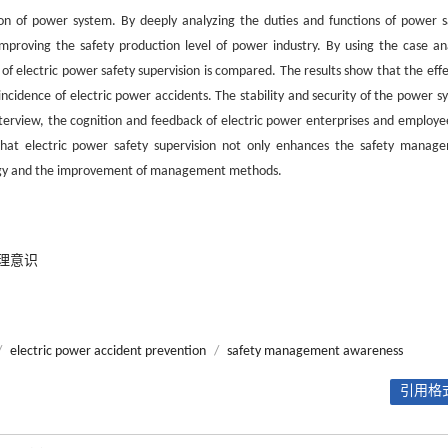
on of power system. By deeply analyzing the duties and functions of power s
improving the safety production level of power industry. By using the case ana
f electric power safety supervision is compared. The results show that the effe
incidence of electric power accidents. The stability and security of the power s
terview, the cognition and feedback of electric power enterprises and employe
d that electric power safety supervision not only enhances the safety manag
ology and the improvement of management methods.
理意识
/
electric power accident prevention
/
safety management awareness
引用格式