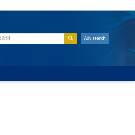
Adv search