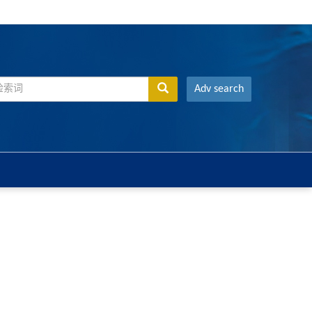
Adv search