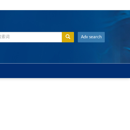
Adv search