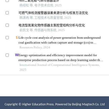
Copyright © Higher Education Press.
Powered by Beijing Magtech Co. Ltd