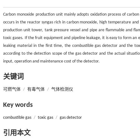
Carbon monoxide production unit mainly adopts oxidation process of carbon 
occurs in the reactor syngas rich in carbon monoxide, high temperature and
production unit tower, tank pressure vessel and pipe are flammable and f
toxic gases. If the fruit equipment and pipeline leakage, it is easy to form an
leaking material in the first time, the combustible gas detector and the tox
according to the detection scope of the gas detector and the actual situatio
input, operation and maintenance cost of the detector.
关键词
可燃气体
/
有毒气体
/
气体检测仪
Key words
combustible gas
/
toxic gas
/
gas detector
引用本文