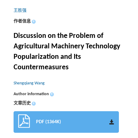
王胜强
作者信息
+
Discussion on the Problem of
Agricultural Machinery Technology
Popularization and Its
Countermeasures
Shengqiang Wang
Author information
+
文章历史
+
PDF (1364K)