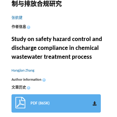
制与排放合规研究
张航健
作者信息
+
Study on safety hazard control and
discharge compliance in chemical
wastewater treatment process
Hangjian Zhang
Author information
+
文章历史
+
PDF (865K)