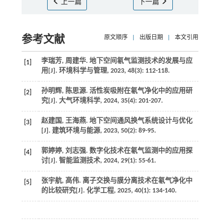
上一篇
下一篇
参考文献
原文顺序
|
出版日期
|
本文引用
李瑞芳, 周建华. 地下空间氡气监测技术的发展与应
[1]
用[J].
环境科学与管理
,
2023
,
48
(3): 112-118.
孙明辉, 陈思源. 活性炭吸附在氡气净化中的应用研
[2]
究[J].
大气环境科学
,
2024
,
35
(4): 201-207.
赵建国, 王海燕. 地下空间通风换气系统设计与优化
[3]
[J].
建筑环境与能源
,
2023
,
50
(2): 89-95.
郭婷婷, 刘志强. 数字化技术在氡气监测中的应用探
[4]
讨[J].
智能监测技术
,
2024
,
29
(1): 55-61.
张宇航, 高伟. 离子交换与膜分离技术在氡气净化中
[5]
的比较研究[J].
化学工程
,
2025
,
40
(1): 134-140.