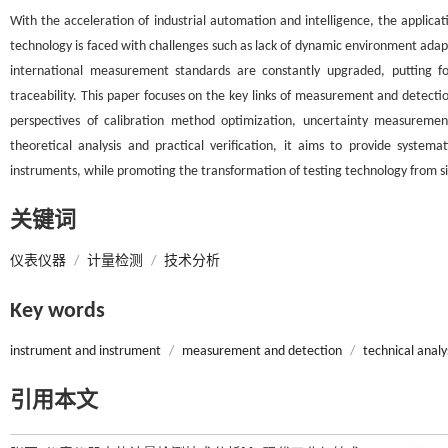
With the acceleration of industrial automation and intelligence, the applicat
technology is faced with challenges such as lack of dynamic environment adapta
international measurement standards are constantly upgraded, putting f
traceability. This paper focuses on the key links of measurement and detecti
perspectives of calibration method optimization, uncertainty measurement
theoretical analysis and practical verification, it aims to provide systemat
instruments, while promoting the transformation of testing technology from si
关键词
仪表仪器
/
计量检测
/
技术分析
Key words
instrument and instrument
/
measurement and detection
/
technical analy
引用本文