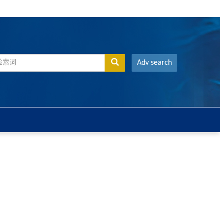
Adv search