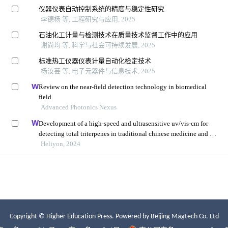
Copyright © Higher Education Press.
Powered by Beijing Magtech Co. Ltd