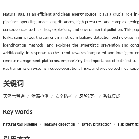
Natural gas, as an efficient and clean energy source, plays a crucial role i
pipelines operating under long distances, high pressures, and complex geologi
consequences such as fires, explosions, and environmental pollution. This pape
leaks, summarizes the current mainstream leakage detection technologies, in
identification methods, and explores the synergistic prevention and contr
Additionally, in response to the trend towards integrated and intelligent d
remote management platforms, emphasizing the importance of both institution
gas transmission systems, reduce operational risks, and provide technical sup
关键词
天然气管道
/
泄漏检测
/
安全防护
/
风险识别
/
系统集成
Key words
natural gas pipeline
/
leakage detection
/
safety protection
/
risk identifi