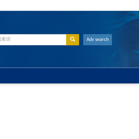
Adv search