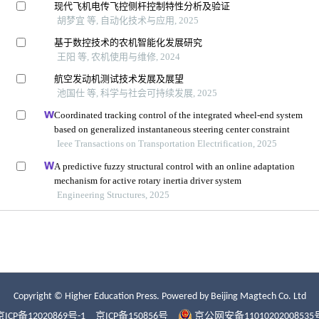
Copyright © Higher Education Press.
Powered by Beijing Magtech Co. Ltd
京ICP备12020869号-1
京ICP备150856号
京公网安备11010202008535