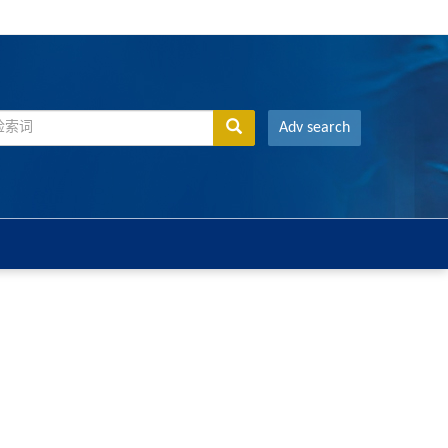
Adv search