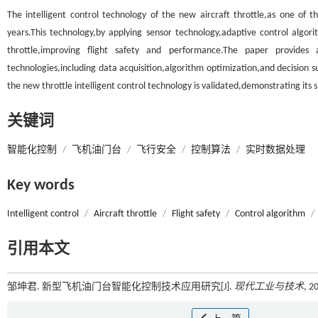
The intelligent control technology of the new aircraft throttle,as one of 
years.This technology,by applying sensor technology,adaptive control algori
throttle,improving flight safety and performance.The paper provides
technologies,including data acquisition,algorithm optimization,and decision su
the new throttle intelligent control technology is validated,demonstrating its
关键词
智能化控制
/
飞机油门台
/
飞行安全
/
控制算法
/
实时数据处理
Key words
Intelligent control
/
Aircraft throttle
/
Flight safety
/
Control algorithm
/
引用本文
邹坤君. 新型飞机油门台智能化控制技术应用研究[J].
现代工业与技术
, 2