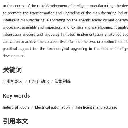
In the context of the rapid development of intelligent manufacturing, the dee
to promote the transformation and upgrading of the manufacturing industry
intelligent manufacturing, elaborating on the specific scenarios and operat
processing, assembly and inspection, and logistics and warehousing. It analyz
integration process and proposes targeted implementation strategies su
cultivation to achieve the collaborative efforts of the two, promoting the effi
practical support for the technological upgrading in the field of intell
development.
关键词
工业机器人
/
电气自动化
/
智能制造
Key words
Industrial robots
/
Electrical automation
/
Intelligent manufacturing
引用本文