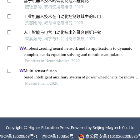
Copyright © Higher Education Press.
Powered by Beijing Magtech Co. Ltd
京ICP备12020869号-1
京ICP备150856号
京公网安备11010202008535