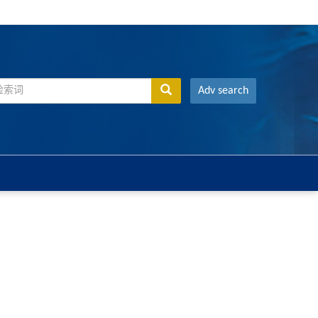
Adv search