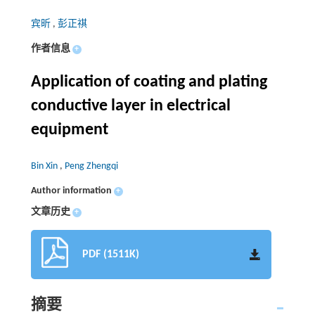
宾昕
,
彭正祺
作者信息
+
Application of coating and plating
conductive layer in electrical
equipment
Bin Xin
,
Peng Zhengqi
Author information
+
文章历史
+
PDF (1511K)
摘要