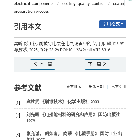
electrical components
/
coating quality control
/
coating
preparation process
引用格式 ▾
引用本文
宾昕,彭正祺. 刷镀导电层在电气设备中的应用[J].
现代工业
与技术
, 2025, 2(2): 23-26 DOI:10.12349/mit.v2i2.6316
上一篇
下一篇
参考文献
原文顺序
|
出版日期
|
本文引用
宾胜武 《刷镀技术》
化学出版社
2003
.
[1]
刘先曙 《电接能材料的研究和应用》
国防出版社
[2]
1979
.
张允诚， 胡如南， 向荣 《电镀手册》
国防工业出
[3]