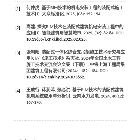
何仲虎. 基于BIM技术的机电安装工程的装配式施工
[1]
技术[J].
大众标准化
,
2025
, (08): 152-154.
高建. 探究BIM技术在装配式建筑机电安装工程中的
[2]
应用[J].
智能建筑与智慧城市
,
2025
, (02): 82-84. DOI:
10.13655/j.cnki.ibci.2025.02.025
.
张朝阳. 装配式一体化综合支吊架施工技术研究与应
[3]
用[C]//《施工技术》杂志社.
2024年全国土木工程
施工技术交流会论文集（下册）
. 中铁上海工程局集
团建筑工程有限公司;
2024
: 1182-1184. DOI:
10.26914/c.cnkihy.2024.075652
.
王成行, 蒋润萍, 张必洪. 基于BIM技术的装配式建筑
[4]
机电系统应用与分析[J].
云南水力发电
,
2024
,
40
(12):
167-170.