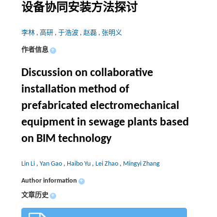
设备协同安装方法探讨
李林
,
高研
,
于浩波
,
赵磊
,
张明义
作者信息
+
Discussion on collaborative
installation method of
prefabricated electromechanical
equipment in sewage plants based
on BIM technology
Lin Li
,
Yan Gao
,
Haibo Yu
,
Lei Zhao
,
Mingyi Zhang
Author information
+
文章历史
+