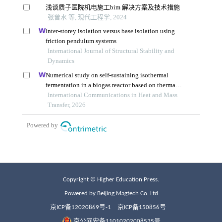
Copyright © Higher Education Press.
Powered by Beijing Magtech Co. Ltd
京ICP备12020869号-1
京ICP备150856号
京公网安备11010202008535号