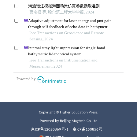
Copyright © Higher Education Press.
Powered by Beijing Magtech Co. Ltd
京ICP备12020869号-1
京ICP备150856号