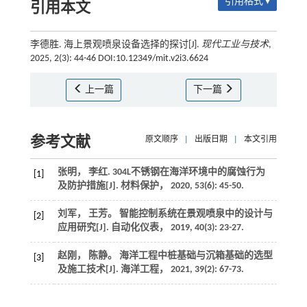
引用格式 ▾
引用本文
李德胜. 海上景观喷泉设备选择的探讨[J].
现代工业与技术
,
2025, 2(3): 44-46 DOI:10.12349/mit.v2i3.6624
上一篇
下一篇
参考文献
原文顺序
|
出版日期
|
本文引用
张明， 李红. 304L不锈钢在海洋环境中的腐蚀行为
[1]
及防护措施[J].
材料保护
，
2020
,
53
(6): 45-50.
刘军， 王芳。 智能控制系统在景观喷泉中的设计与
[2]
应用研究[J].
自动化仪表
，
2019
,
40
(3): 23-27.
赵刚， 陈静。 海洋工程中桩基础与沉箱基础的选型
[3]
及施工技术[J].
海洋工程
，
2021
,
39
(2): 67-73.