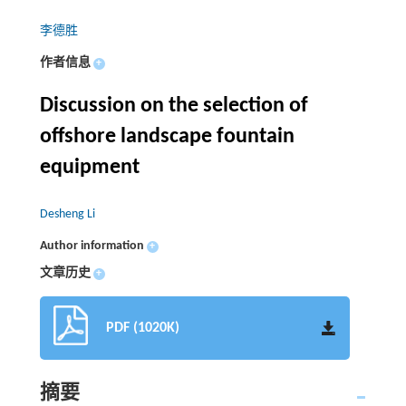
李德胜
作者信息
+
Discussion on the selection of
offshore landscape fountain
equipment
Desheng Li
Author information
+
文章历史
+
PDF (1020K)
摘要