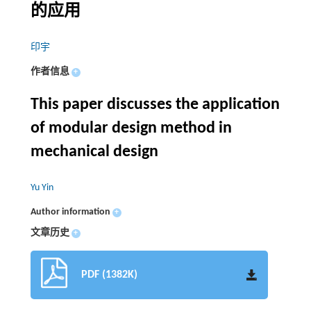
的应用
印宇
作者信息
+
This paper discusses the application
of modular design method in
mechanical design
Yu Yin
Author information
+
文章历史
+
PDF (1382K)