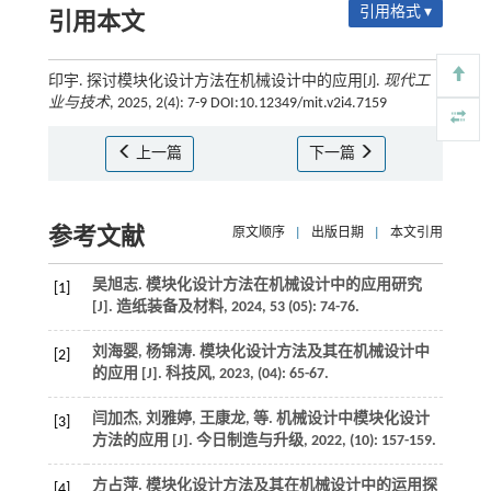
引用格式 ▾
引用本文
印宇. 探讨模块化设计方法在机械设计中的应用[J].
现代工
业与技术
, 2025, 2(4): 7-9 DOI:10.12349/mit.v2i4.7159
上一篇
下一篇
参考文献
原文顺序
|
出版日期
|
本文引用
吴旭志. 模块化设计方法在机械设计中的应用研究
[1]
[J].
造纸装备及材料
,
2024
,
53
(05): 74-76.
刘海婴, 杨锦涛. 模块化设计方法及其在机械设计中
[2]
的应用 [J].
科技风
,
2023
, (04): 65-67.
闫加杰, 刘雅婷, 王康龙,
等
. 机械设计中模块化设计
[3]
方法的应用 [J].
今日制造与升级
,
2022
, (10): 157-159.
方占萍. 模块化设计方法及其在机械设计中的运用探
[4]