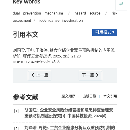
Key words
dual prevention mechanism
/
hazard source
/
risk
assessment
/
hidden danger investigation
引用格式 ▾
引用本文
刘国梁,王帅,王海涛. 粮食仓储企业双重预防机制的应用浅
析[J].
现代工业与技术
, 2025, 2(5): 21-23
DOI:10.12349/mit.v2i5.7836
上一篇
下一篇
参考文献
原文顺序
|
出版日期
|
本文引用
胡国江;. 企业安全风险分级管控和隐患排查治理双
[1]
重预防机制建设探究[J].
中国科技投资
,
2024
(6)
刘泽潘, 周艳;. 工贸企业隐患分析及双重预防机制的
[2]