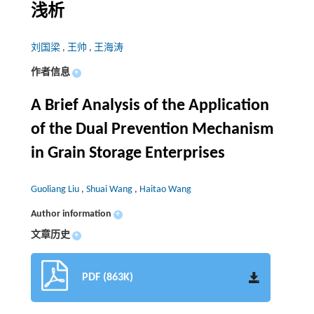
浅析
刘国梁
,
王帅
,
王海涛
作者信息
+
A Brief Analysis of the Application
of the Dual Prevention Mechanism
in Grain Storage Enterprises
Guoliang Liu
,
Shuai Wang
,
Haitao Wang
Author information
+
文章历史
+
PDF (863K)