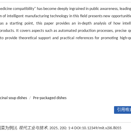
dicine compatibility" has become deeply ingrained in public awareness, leading
of intelligent manufacturing technology in this field presents new opportunitie
s a starting point, this paper provides an in-depth analysis of how intell
roducts. It covers aspects such as automated production processes, precise qu
to provide theoretical support and practical references for promoting high-qu
inal soup dishes
/
Pre-packaged dishes
引用格式
为例[J].
现代工业与技术
, 2025, 2(6): 1-4 DOI:10.12349/mit.v2i6.8055