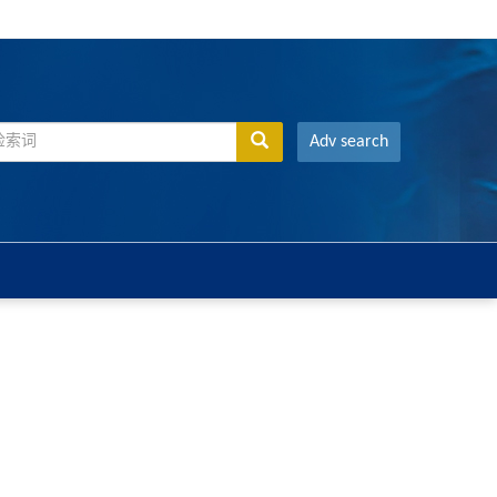
Adv search