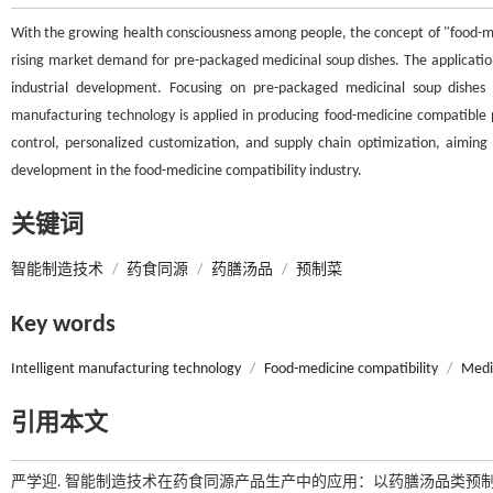
With the growing health consciousness among people, the concept of "food-me
rising market demand for pre-packaged medicinal soup dishes. The application 
industrial development. Focusing on pre-packaged medicinal soup dishes a
manufacturing technology is applied in producing food-medicine compatible p
control, personalized customization, and supply chain optimization, aiming 
development in the food-medicine compatibility industry.
关键词
智能制造技术
/
药食同源
/
药膳汤品
/
预制菜
Key words
Intelligent manufacturing technology
/
Food-medicine compatibility
/
Medic
引用本文
严学迎. 智能制造技术在药食同源产品生产中的应用：以药膳汤品类预制菜