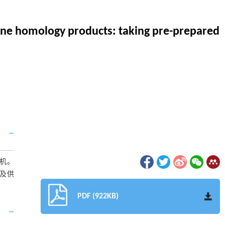
cine homology products: taking pre-prepared
机。
及供
PDF (922KB)