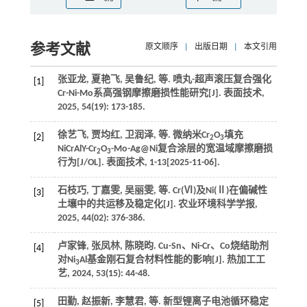
参考文献
原文顺序
|
出版日期
|
本文引用
张亚龙, 夏艳飞, 吴鲁纪,
等
. 喷丸-超声滚压复合强化
[1]
Cr-Ni-Mo系高强钢摩擦磨损性能研究[J].
表面技术
,
2025
,
54
(19): 173-185.
徐艺飞, 贾均红, 卫润泽,
等
. 微纳米Cr
O
填充
[2]
2
3
NiCrAlY-Cr
O
-Mo-Ag@Ni复合涂层的宽温域摩擦磨损
2
3
行为[J/OL].
表面技术
, 1-13[
2025
-11-06].
石枝巧, 丁嘉雯, 吴丽雯,
等
. Cr(Ⅵ)及Ni(Ⅱ)在偏碱性
[3]
土壤中的共运移及稳定化[J].
农业环境科学学报
,
2025
,
44
(02): 376-386.
卢家锋, 张凤林, 陈晓昀. Cu-Sn、Ni-Cr、Co烧结助剂
[4]
对Ni
Al基金刚石复合材料性能的影响[J].
热加工工
3
艺
,
2024
,
53
(15): 44-48.
田勤, 赵振新, 李慧君,
等
. 新型锂离子电池循环稳定
[5]