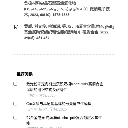
负极材料尖晶石型高熵氧化物
(Cr
Fe
Mn
Ni
Co
)
O
/rGO[J].
微纳电子技
0.2
0.2
0.2
0.2
0.2
3
4
术
,
2023
,
60
(10): 1578-1585.
黄威, 刘文俊, 余海洲,
等
. Cr、Ni复合含量对Mo
FeB
[6]
2
2
基金属陶瓷组织和性能的影响[J].
硬质合金
,
2022
,
39
(06): 461-467.