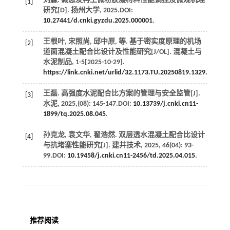
刘淼. 碱激发再生微粉胶凝材料性能调控及微观机理
[1]
研究[D].
扬州大学
,
2025
.DOI:
10.27441/d.cnki.gyzdu.2025.000001
.
王根叶, 宋照尚, 邱中原,
等
. 基于密实度原理的机场
[2]
道面混凝土配合比设计及性能研究[J/OL].
混凝土与
水泥制品
, 1-5[
2025
-10-29].
https://link.cnki.net/urlid/32.1173.TU.20250819.1329.009
.
王磊. 高强度水泥配合比方案的管理与安全监管[J].
[3]
水泥
,
2025
,(08): 145-147.DOI:
10.13739/j.cnki.cn11-
1899/tq.2025.08.045
.
孙克龙, 袁文华, 翟浩然. 双层透水混凝土配合比设计
[4]
与抗堵塞性能研究[J].
建井技术
,
2025
,
46
(04): 93-
99.DOI:
10.19458/j.cnki.cn11-2456/td.2025.04.015
.