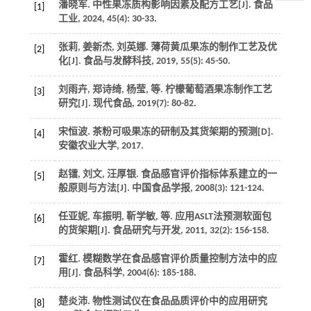
潘晓军. 中性果冻质构影响因素及配方工艺[J].
食品
[1]
工业
,
2024
,
45
(4): 30-33.
张莉, 姜新杰, 刘英娜. 薄荷黄瓜果冻的制作工艺及优
[2]
化[J].
食品与发酵科技
,
2019
,
55
(5): 45-50.
刘雨卉, 郑诗绮, 杨莹,
等
. 柠檬葡萄酒果冻制作工艺
[3]
研究[J].
现代食品
,
2019
(7): 80-82.
宋恒波. 茶粉可吸果冻的研制及其货架期的预测[D].
[4]
安徽农业大学
,
2017
.
赵镭, 刘文, 汪厚银. 食品感官评价指标体系建立的一
[5]
般原则与方法[J].
中国食品学报
,
2008
(3): 121-124.
任亚妮, 车振明, 靳学敏,
等
. 应用ASLT法预测软面包
[6]
的货架期[J].
食品研究与开发
,
2011
,
32
(2): 156-158.
霍红. 模糊数学在食品感官评价质量控制方法中的应
[7]
用[J].
食品科学
,
2004
(6): 185-188.
楚炎沛. 物性测试仪在食品品质评价中的应用研究
[8]