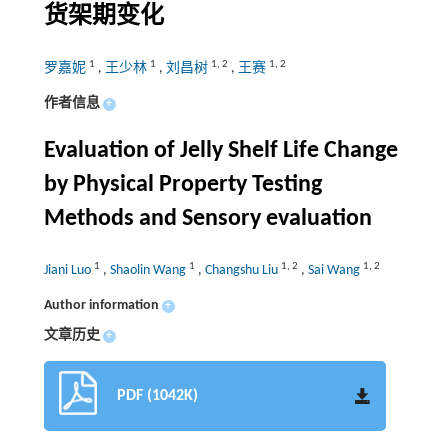
货架期变化
1
1
1
,
2
1
,
2
罗嘉妮
,
王少林
,
刘昌树
,
王赛
作者信息
+
Evaluation of Jelly Shelf Life Change
by Physical Property Testing
Methods and Sensory evaluation
1
1
1
,
2
1
,
2
Jiani Luo
,
Shaolin Wang
,
Changshu Liu
,
Sai Wang
Author information
+
文章历史
+
PDF (1042K)