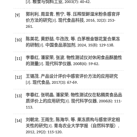
[J].
粮食与饲料工业
,
2003
(7): 40-42.
郭利利, 周显青, 熊宁,
等
. 压榨型鲜湿米粉条感官评
[9]
价方法的研究[J].
现代食品科技
,
2016
,
32
(2): 253-
261.
陈美花, 黄舒喆, 牛改改,
等
. 白茅根金银花复合果冻
[10]
的研制[J].
中国食品添加剂
,
2024
,
35
(8): 129-138.
李春红, 潘家荣, 张波. 物性测试仪对休闲食品酥脆性
[11]
的测量[J].
现代科学仪器
,
2008
(6): 59-62.
王锡茂. 产品设计评价中感官评价方法的应用研究
[12]
[J].
现代食品
,
2017
(3): 67-69.
李春红, 张明晶, 潘家荣. 物性测试仪在粘稠类食品品
[13]
质评价上的应用研究[J].
现代科学仪器
,
2006
(6): 111-
113.
刘朝龙, 王雨生, 陈海华,
等
. 果冻质构与感官评定相
[14]
关性的研究[J].
青岛农业大学学报（自然科学版）
,
2012
,
29
(2): 115-120.