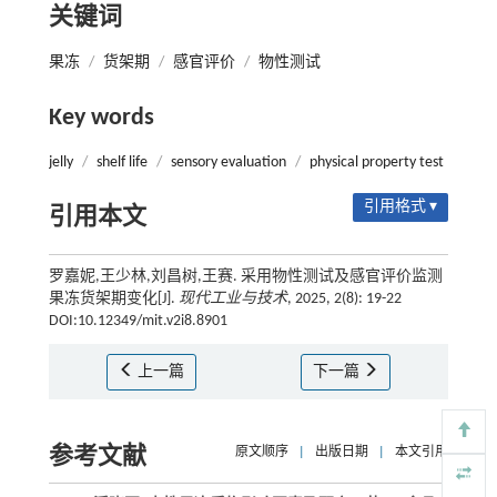
关键词
果冻
/
货架期
/
感官评价
/
物性测试
Key words
jelly
/
shelf life
/
sensory evaluation
/
physical property test
引用格式 ▾
引用本文
罗嘉妮,王少林,刘昌树,王赛. 采用物性测试及感官评价监测
果冻货架期变化[J].
现代工业与技术
, 2025, 2(8): 19-22
DOI:10.12349/mit.v2i8.8901
上一篇
下一篇
参考文献
原文顺序
|
出版日期
|
本文引用