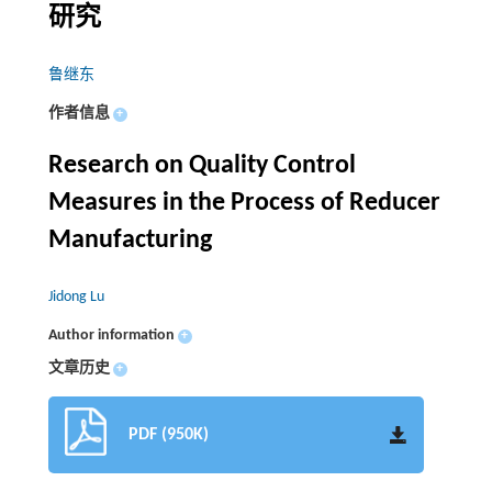
研究
鲁继东
作者信息
+
Research on Quality Control
Measures in the Process of Reducer
Manufacturing
Jidong Lu
Author information
+
文章历史
+
PDF (950K)