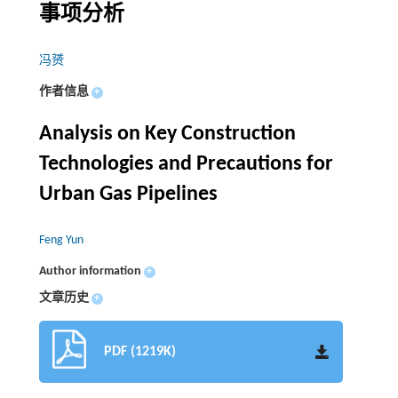
事项分析
冯赟
作者信息
+
Analysis on Key Construction
Technologies and Precautions for
Urban Gas Pipelines
Feng Yun
Author information
+
文章历史
+
PDF (1219K)