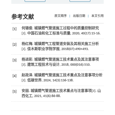
参考文献
原文顺序
|
出版日期
|
本文引用
何锡俊. 城镇燃气管道施工过程中的质量控制研究
[1]
[J].
中国石油和化工标准与质量
,
2020
,
40
(17):15-16.
杨红梅. 城镇燃气工程管道安装及其相关施工分析
[2]
[J].
佳木斯职业学院学报
,
2018
(07):490+493.
杨进彩. 城镇燃气管道施工技术重点及其注意事项
[3]
[J].
建筑工程技术与设计
,
2018
,
000
(016):510.
赵政泽. 城镇燃气管道施工技术重点及注意事项分析
[4]
[J].
低碳世界
,
2024
,
14
(3):136-138.
安喆. 城镇燃气管道施工技术重点与注意事项[J].
山
[5]
西化工
,
2021
,
41
(6):86-88.