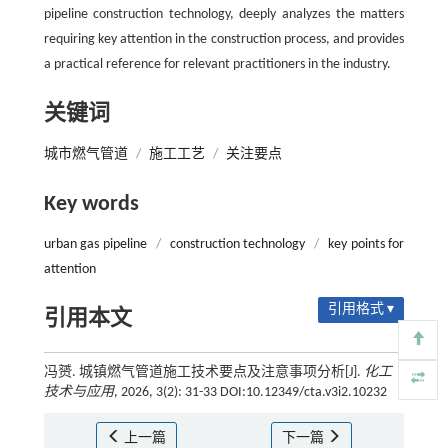
pipeline construction technology, deeply analyzes the matters
requiring key attention in the construction process, and provides
a practical reference for relevant practitioners in the industry.
关键词
城市燃气管道
/
施工工艺
/
关注要点
Key words
urban gas pipeline
/
construction technology
/
key points for
attention
引用格式 ▾
引用本文
冯赟. 城镇燃气管道施工技术要点及注意事项分析[J].
化工
技术与应用
, 2026, 3(2): 31-33 DOI:10.12349/cta.v3i2.10232
上一篇
下一篇