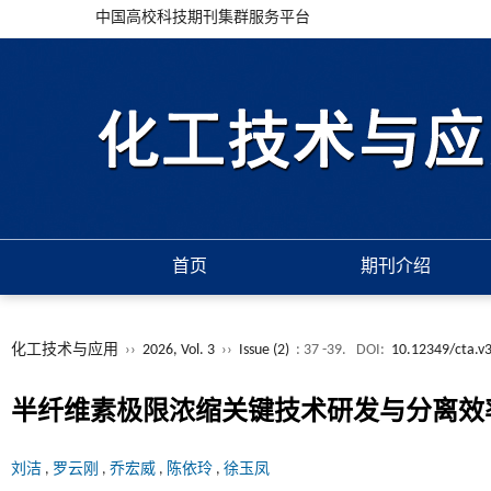
中国高校科技期刊集群服务平台
首页
期刊介绍
化工技术与应用
››
2026, Vol. 3
››
Issue (2)
: 37 -39.
DOI:
10.12349/cta.v
半纤维素极限浓缩关键技术研发与分离效
刘洁
,
罗云刚
,
乔宏威
,
陈依玲
,
徐玉凤