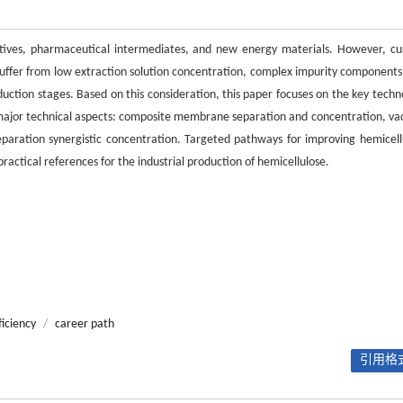
dditives, pharmaceutical intermediates, and new energy materials. However, cu
 suffer from low extraction solution concentration, complex impurity components
uction stages. Based on this consideration, this paper focuses on the key techn
e major technical aspects: composite membrane separation and concentration, v
paration synergistic concentration. Targeted pathways for improving hemicell
ractical references for the industrial production of hemicellulose.
ficiency
/
career path
引用格式