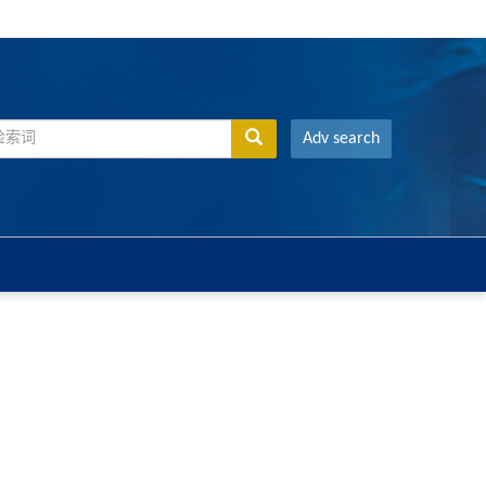
Adv search