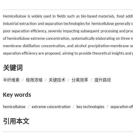
Hemicellulose is widely used in fields such as bio-based materials, food a
industrial extraction and separation technologies for hemicellulose generally
poor separation efficiency, severely impacting subsequent processing and prod
of hemicellulose extreme concentration, systematically elaborating on thre
membrane distillation concentration, and alcohol precipitation-membrane se
separation efficiency are proposed, aiming to provide theoretical insights and p
关键词
半纤维素
/
极限浓缩
/
关键技术
/
分离效率
/
提升路径
Key words
hemicellulose
/
extreme concentration
/
key technologies
/
separation ef
引用本文