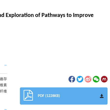
nd Exploration of Pathways to Improve
遍存
维素
纤维
PDF (1228KB)