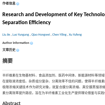
作者信息
+
Research and Development of Key Technolog
Separation Efficiency
Liu Jie
,
Luo Yungang
,
Qiao Hongwei
,
Chen Yiling
,
Xu Yufeng
Author information
+
文章历史
+
摘要
半纤维素在生物基材料、食品添加剂、医药中间体、新能源材料等领域
在提取液浓度低、杂质组分复杂、分离效率不佳的问题，使得半纤维素
极限浓缩关键技术作为研究对象，就复合膜分离浓缩、真空膜蒸馏浓缩
素分离效率提升路径，旨在为半纤维素工业化生产提供理论借鉴与实践
Abstract