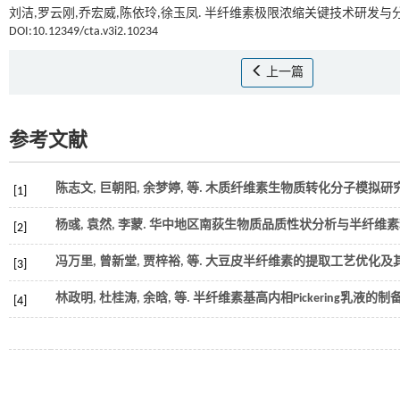
刘洁,罗云刚,乔宏威,陈依玲,徐玉凤. 半纤维素极限浓缩关键技术研发与分
DOI:10.12349/cta.v3i2.10234
上一篇
参考文献
陈志文, 巨朝阳, 余梦婷,
等
. 木质纤维素生物质转化分子模拟研究进
[1]
杨彧, 袁然, 李蒙. 华中地区南荻生物质品质性状分析与半纤维素糖
[2]
冯万里, 曾新堂, 贾梓裕,
等
. 大豆皮半纤维素的提取工艺优化及其
[3]
林政明, 杜桂涛, 余晗,
等
. 半纤维素基高内相Pickering乳液的制备
[4]