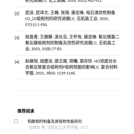
研究进展[J].
化工进展
,
2026
,
45
(2):902-922.
武洁, 武泽文, 王峰, 张琦, 唐忠锋. 电石渣改性制备
[2]
CO_(2)吸附剂的研究进展[J].
无机盐工业
,
2025
,
57
(11):1-930.
桂昌青, 王雅静, 凌长见, 王怀有, 唐忠锋. 氧化镁基二
[3]
氧化碳吸附剂的制备及改性研究进展[J].
无机盐工
业
,
2023
,
55
(8):77-83.
赵继旭, 胡建龙, 邵立南, 郑曦, 梁存珍. HCl浓度对水
[4]
合氧化铁复合吸附剂P吸附效能的影响[J].
复合材料
学报
,
2021
,
38
(4): 1139-1146.