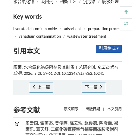
水合氧化铬
/
吸附剂
/
制备工艺
/
钒污染
/
废水处理
Key words
hydrated chromium oxide
/
adsorbent
/
preparation process
/
vanadium contamination
/
wastewater treatment
引用格式 ▾
引用本文
廖荣. 水合氧化铬吸附剂及其制备工艺研究[J].
化工技术与
应用
, 2026, 3(2): 59-61 DOI:10.12349/cta.v3i2.10241
上一篇
下一篇
参考文献
原文顺序
|
出版日期
|
本文引用
周爱国, 霍英杰, 吴俊晔, 陈云浩, 赵俊德, 陈彦霖, 郑
[1]
家乐, 葛天舒. 二氧化碳直接空气捕集固态胺吸附剂