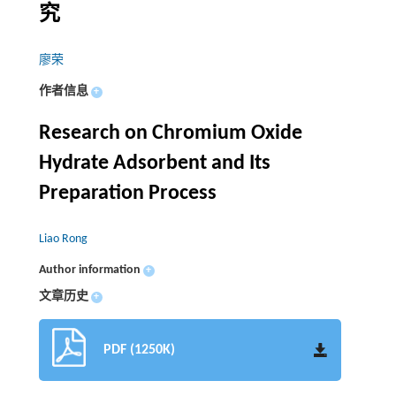
究
廖荣
作者信息
+
Research on Chromium Oxide
Hydrate Adsorbent and Its
Preparation Process
Liao Rong
Author information
+
文章历史
+
PDF (1250K)