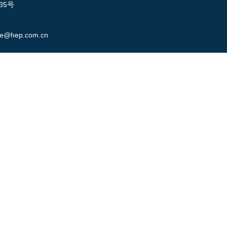
35号
ibe@hep.com.cn