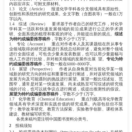
内容应详实，可附支撑材料。
1.3
论文
（
Article）
报道化学学科各分支领域具有原始性、
创新性和系统性的研究成果。全文字数（含图表等）一般在
1万
字以内。
1.4
综述
（
Review）
要求基于作者自己的研究工作
，
对化学
学科某一活跃和快速发展领域的前沿成果进行公正的学术调
研、全面系统的梳理和客观的评论，并能提出新的观点。
综述
为特约或编委推荐稿件
，字数不少于
1万字。
1.
专论
（
Account） 重点对作者本人及其课题组在所从事专
业领域取得的研究进展进行系统总结和评述，避免对整个领域
进行全面综述
，
可包含少量未发表数据，也可以用少量篇幅与
他人工作进行比较，并对相关领域的发展
作
出展
望。
专论为特
约或编委推荐稿件
，字数一般在
6000~8000字。
1.6
展望
（
Perspective）
作者从自身角度对当前化学某一领
域新的研究方向的特征和重要性进行阐述，并对该研究领域的
发展方向及可能遇到的挑战进行展望。展望一般比综述短、范
围窄，通常是对某一快速发展、尚未成熟至可写综述的研究领
域的讨论，也可以就争议点进行阐述，或提出推测性的假设。
展望为特约或编委推荐稿件
，字数不少于
1万字。
1.
7
化学教育
（
Chemical Education
）
重点刊载高等化学教育
领域具有学术深度和实践价值的研究成果。内容包括但不限
于：教学改革研究、教育方法探索、实验教学创新、课程体系
建设、教材编写研究等。
各类来稿均需注明中国图书资料分类号。
2
投稿须知