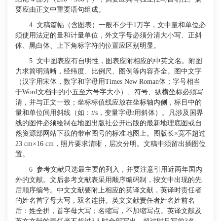
要应由正文中重要语句组成。
4
文稿篇幅（含图表）一般不少于
1万字，文中量和单位必
须使用法定的量和计量单位，外文字母必须分清大小写、正斜
体、黑白体、上下角标字符的位置应区别明显。
5
文中图表应有自明性，图表应附相应的中英文名。附图
力求简明清晰，经纬度、比例尺、图例等内容齐全。图中文字
（汉字用宋体，数字和字母用
Times New Roman体；字号相当
于Word文档中的小五至六号字大小）、符号、纵横坐标必须写
清，并与正文一致；坐标标值线应放在坐标轴内侧，标目中的
量和单位间用斜线（如：
t
/s，变量字母
t
用斜体）。凡涉及国界
线的图件必须绘制在地图出版社公开出版的最新地理底图或自
然资源部网站下载的带审图号的标准地图上。图版长
×宽不超过
23 cm×16 cm，照片要求清晰，层次分明。文稿中须留出插图位
置。
6
参考文献只选最主要的列入，并要注意引用近两年国内
外的文献。文后参考文献表采用顺序编码制，按文中出现的先
后顺序编号。中文文献要附上相应的英译文献，英译时责任者
的姓名首字母大写，双名连拼。英文文献责任者姓名姓前名
后：姓全拼，首字母大写；名缩写，不加缩写点。英译文献及