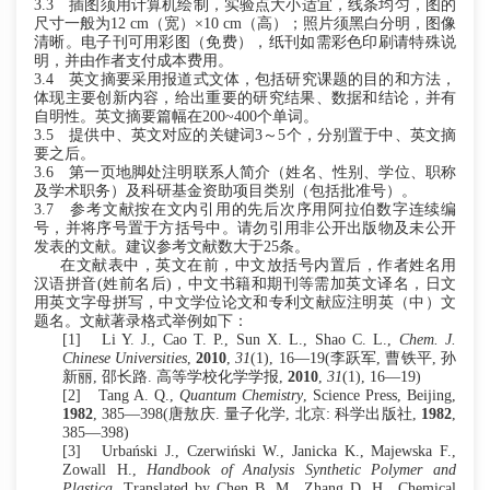
3.3
插图须用计算机绘制，实验点大小适宜，线条均匀，图的
尺寸一般为
12 cm（宽）×10 cm（高）；照片须黑白分明，图像
清晰。电子刊可用彩图（免费），纸刊如需彩色印刷请特殊说
明，并由作者支付成本费用。
3.4
英文摘要采用报道式文体，包括研究课题的目的和方法，
体现主要创新内容，给出重要的研究结果、数据和结论，并有
自明性。英文摘要篇幅在
200~400个单词。
3.5
提供中、英文对应的关键词
3～5个，分别置于中、英文摘
要之后。
3.6
第一页地脚处注明联系人简介（姓名、性别、学位、职称
及学术职务）及科研基金资助项目类别（包括批准号）。
3.7
参考文献按在文内引用的先后次序用阿拉伯数字连续编
号，并将序号置于方括号中。请勿引用非公开出版物及未公开
发表的文献。建议参考文献数大于
25条。
在文献表中，英文在前，中文放括号内置后，作者姓名用
汉语拼音
(姓前名后)，中文书籍和期刊等需加英文译名，日文
用英文字母拼写，中文学位论文和专利文献应注明英（中）文
题名。文献著录格式举例如下：
[1]
Li Y. J., Cao T. P., Sun X. L., Shao C. L.,
Chem. J.
Chinese Universities
,
2010
,
31
(1), 16—19(李跃军, 曹铁平, 孙
新丽, 邵长路. 高等学校化学学报,
2010
,
31
(1), 16—19)
[2]
Tang A. Q.,
Quantum Chemistry
, Science Press, Beijing,
1982
, 385—398(唐敖庆. 量子化学, 北京: 科学出版社,
1982
,
385—398)
[3]
Urbański J., Czerwiński W., Janicka K., Majewska F.,
Zowall H.,
Handbook of Analysis Synthetic Polymer and
Plastica
, Translated by Chen B. M., Zhang D. H., Chemical