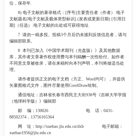
位，保存年.
8) 电子文献的著录格式：[序号]主要责任者（作者）.电子
文献题名[电子文献及载体类型标识].(发表或更新日期) [引用日
期]（任选）.电子文献的出处或可获得地址.
7
请勿一稿多投。投稿
3个月后仍未接到反馈信息者，请与
编辑部联系。
8
本刊已加入《中国学术期刊（光盘版）》及其他数据
库，其作者文章著作权使用费与本刊稿酬一次性给付。如作者
不同意文章被收录，请在来稿时向本刊声明，本刊将做适当处
理。
请作者提供正文的电子文档（方正、
Word均可），并提供
矢量图格式文件，图件尽量使用CorelDraw绘制。
通信地址：
吉林省长春市西民主大街
938号《吉林大学学报
（地球科学版）》编辑部
邮
编：
130026
电
话：
0431
-
88502374，
13756165364
网
址：
http://xuebao.jlu.edu.cn/dxb
电子邮箱：
xuebao1956@jlu.edu.cn