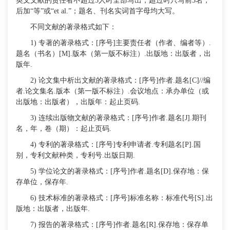
英文文献的责任者不超过
3人时全部写出，超过时只写前3名，
后加“等”或“et al.”；题名、刊名实词首字母均大写。
不同文献的著录格式如下：
1) 专著的著录格式：[序号]主要责任者（作者、编者等）.
题名（书名）[M].版本（第一版不标注）.出版地：出版者，出
版年.
2) 论文集中析出文献的著录格式：[序号]作者.题名[C]//编
者.论文集名.版本（第一版不标注）.会议地点：承办单位（或
出版地：出版者），出版年：起止页码.
3) 连续出版物文献的著录格式：[序号]作者.题名[
J
].期刊
名，年，卷（期）：起止页码.
4) 专利的著录格式：[序号]专利申请者.专利题名[P].国
别，专利文献种类，专利号.出版日期.
5) 学位论文的著录格式：[序号]作者.题名[D].保存地：保
存单位，保存年.
6) 技术标准的著录格式：[序号]标准名称：标准代号[S].出
版地：出版者，出版年.
7) 报告的著录格式：[序号]作者.题名[R].保存地：保存单