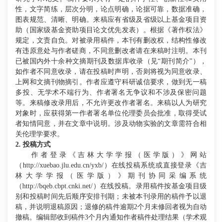
性，文字简练，层次分明，论点明确，论据可靠，数据准确，
图表规范、清晰、明确。来稿应有省级及省级以上基金项目资
助（国家级基金资助项目论文优先发表）。根据《著作权法》
规定，文责自负。对被录用稿件，本刊有删改权，结构性修改
有违原意处与作者磋商，不同意删改者请在来稿时注明。本刊
已被国内外十余种文摘期刊及数据库收录（见
“期刊简介”），
如作者不同意收录，请在投稿时声明，否则将视为同意收录、
上网和文摘刊物摘引。作者应遵守科研诚信要求，做到无一稿
多投、无学术不端行为、作者署名无争议和不涉及保密问题
等。来稿修改录用后，不允许更改作者署名。来稿以人为研究
对象时，应获得第一作者署名单位伦理委员会批准，取得受试
者知情同意，并在文章中说明。涉及动物实验的文章需符合相
关伦理学要求。
2. 投稿方式
作者登录《吉林大学学报（医学版）》网站
（
http://xuebao.jlu.edu.cn/yxb/）在线投稿系统或直接登录《吉
林大学学报（医学版）》期刊协同采编系统
（http://bqeb.cbpt.cnki.net/）在线投稿。录用稿件按基金项目级
别和投稿时间先后顺序安排刊期；未被本刊录用的稿件予以退
稿，并说明退稿原因；退修的稿件逾期2个月未修回者视为自动
撤稿。编辑部收到稿件3个月内通知作者稿件处理结果（学术观