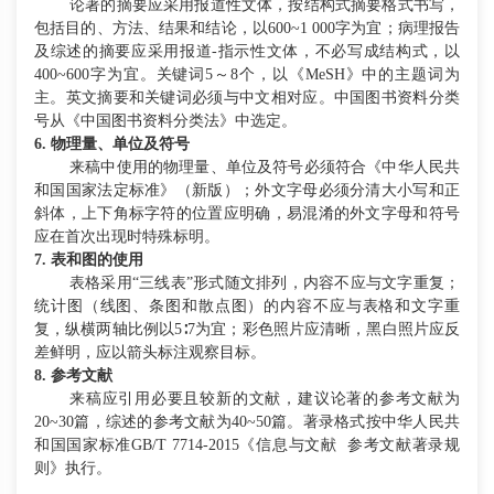
论著的摘要应采用报道性文体，按结构式摘要格式书写，
包括目的、方法、结果和结论，以
600~1 000字为宜；病理报告
及综述的摘要应采用报道-指示性文体，不必写成结构式，以
400~600字为宜。关键词5～8个，以《MeSH》中的主题词为
主。英文摘要和关键词必须与中文相对应。中国图书资料分类
号从《中国图书资料分类法》中选定。
6. 物理量、单位及符号
来稿中使用的物理量、单位及符号必须符合《中华人民共
和国国家法定标准》（新版）；外文字母必须分清大小写和正
斜体，上下角标字符的位置应明确，易混淆的外文字母和符号
应在首次出现时特殊标明。
7. 表和图的使用
表格采用
“三线表”形式随文排列，内容不应与文字重复；
统计图（线图、条图和散点图）的内容不应与表格和文字重
复，纵横两轴比例以5
∶
7为宜；彩色照片应清晰，黑白照片应反
差鲜明，应以箭头标注观察目标。
8. 参考文献
来稿应引用必要且较新的文献，建议论著的参考文献为
20~30篇，综述的参考文献为40~50篇。著录格式按中华人民共
和国国家标准GB/T 7714-2015《信息与文献 参考文献著录规
则》执行。