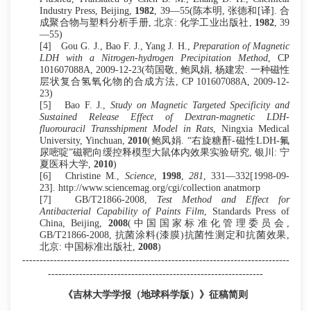
Industry Press, Beijing,
1982
, 39—55(陈本明, 张德和[译]. 合
成聚合物与塑料分析手册, 北京: 化学工业出版社,
1982
, 39
—55)
[4]
Gou G. J., Bao F. J., Yang J. H.,
Preparation of Magnetic
LDH with a Nitrogen-hydrogen Precipitation Method
, CP
101607088A, 2009-12-23(苟国敬, 鲍凤娟, 杨建宏. 一种磁性
层状复合氢氧化物的合成方法, CP 101607088A, 2009-12-
23)
[5]
Bao F. J.,
Study on Magnetic Targeted Specificity and
Sustained Release Effect of Dextran-magnetic LDH-
fluorouracil Transshipment Model in Rats
, Ningxia Medical
University, Yinchuan,
2010
(鲍凤娟. “右旋糖酐-磁性LDH-氟
尿嘧啶”磁靶向缓控释模型大鼠体内效果实验研究, 银川
:
宁
夏医科大学
,
2010
)
[6]
Christine M.,
Science
,
1998
,
281
, 331—332[1998-09-
23]. http://www.sciencemag.org/cgi/collection anatmorp
[7]
GB/T21866-2008,
Test Method and Effect for
Antibacterial Capability of Paints Film
, Standards Press of
China, Beijing,
2008
(中国国家标准化管理委员会,
GB/T21866-2008, 抗菌涂料(漆膜)抗菌性测定和抗菌效果,
北京: 中国标准出版社,
2008
)
-----------------------------------------------------------------------------
--------------------------------------------------------------
《吉林大学学报（地球科学版）》征稿简则