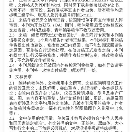
2.1
投稿需登录本刊网站（
http://www.cjcu.jlu.edu.cn
）在线投
稿，文件格式为
PDF和Word。同时需下载并签署版权转让书。
来稿不得一稿两投，若有侵权事宜由作者自负。所有稿件均需
标明二级学科、联系人及其电话号码和E-mail。
2.2
来稿作者无需交纳审理费，按国际惯例不再支付审稿人评
审费。
本刊为开放获取（
OA）期刊，
稿件录用后需交纳
相应
论
文发表费，特约及编委、青年编委稿件不收取该费用。
2.3
来稿一经受理即发送
“收稿回执”，并呈同行专家和本刊编
辑委员会审定。1个月内函告作者审理结果。本刊对拟刊用的稿
件将提出修改建议，修改稿20日内返回，如不能如期返回请告
之原因，否则按自行退稿处理。在修改稿正式发表之前，本刊
有权对其进行必要的修改，并请作者校对时认定。修改稿定稿
后，不允许更改作者署名。
2.4
本刊所载论文已被国内外各检索刊物摘录，如有异议请事
先声明。本刊将一次性支付稿费，赠送样刊一份。
3
文稿要求
3.1
除特约稿件外，文稿须用中文撰写。
文稿应阐明研究工作
的背景及意义，主题鲜明，突出重点，条理清晰，各类标题齐
全；实验内容应详实；试剂、仪器应标明规格、型号及生产厂
家。图、表内容不能重复，随行文通栏排版，图题、表题及图
表内所涉及的文字均用英文表述。凡被本刊录用的稿件，作者
在修稿时务需确定一幅有代表性的彩图插图刊入目录中（免
费）。
3.2
文中使用的物理量、单位及其符号必须符合
“中华人民共
和国国家法定标准”。外文符号的文种、正斜体、黑白体、大小
写和行文中的上下角标必须规范，对易混淆字母请特殊标明。