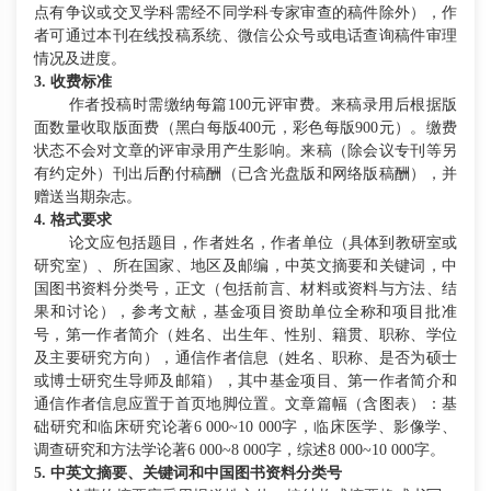
点有争议或交叉学科需经不同学科专家审查的稿件除外），作
者可通过本刊在线投稿系统、微信公众号或电话查询稿件审理
情况及进度。
3. 收费标准
作者投稿时需缴纳每篇
100元评审费。来稿录用后根据版
面数量收取版面费（黑白每版400元，彩色每版900元）。缴费
状态不会对文章的评审录用产生影响。来稿（除会议专刊等另
有约定外）刊出后酌付稿酬（已含光盘版和网络版稿酬），并
赠送当期杂志。
4. 格式要求
论文应包括题目，作者姓名，作者单位（具体到教研室或
研究室）、所在国家、地区及邮编，中英文摘要和关键词，中
国图书资料分类号，正文（包括前言、材料或资料与方法、结
果和讨论），参考文献，基金项目资助单位全称和项目批准
号，第一作者简介（姓名、出生年、性别、籍贯、职称、学位
及主要研究方向），通信作者信息（姓名、职称、是否为硕士
或博士研究生导师及邮箱），其中基金项目、第一作者简介和
通信作者信息应置于首页地脚位置。文章篇幅（含图表）：基
础研究和临床研究论著
6 000~10 000字，临床医学、影像学、
调查研究和方法学论著6 000~8 000字，综述8 000~10 000字。
5. 中英文摘要、关键词和中国图书资料分类号