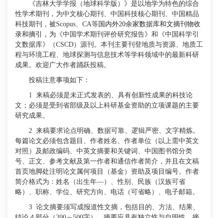
《吉林大学学报（地球科学版）》是以地学为特色的综合
性学术期刊，
为
中文核心期刊、中国科技核心期刊、中国精品
科技期刊
，
被
Scopus
、
C
A等
国内外
20余家数据库和文摘刊物收
录和摘引
，为
《
中国学术期刊评价
研究报告
》和《中国科学引
文数据库》
（
CSCD）
源刊
。
本刊主要刊登地质与资源、地质工
程与环境
工程、地球探测与信息技术等学科领域中的最新科研
成果。欢迎广大作者踊跃投稿。
投稿注意事项如下：
1
来稿必须是未正式发表的、具有创新性成果的科技论
文；必须是受到省部级及以上科研基金资助的立项课题的主要
研究成果。
2
来稿要求论点明确、数据可靠、逻辑严密、文字精炼。
每篇论文必须包含题目、作者姓名、作者单位（以上需中英文
对照）及邮政编码、中英文摘要和关键词、中国图书馆分类
号、正文、参考文献及第一作者和通信作者简介，并且在文稿
首页地脚处注明论文属何项目（基金）资助及项目编号。作者
简介格式为：姓名（出生年
—）、性别、民族（汉族可省
略）、职称、学位、研究方向、电话（可省略）、电子邮箱。
3
论文摘要须写成报道性文摘，包括目的、方法、结果、
结论４部分（
200～500字），摘要应具有独立性与自明性。摘