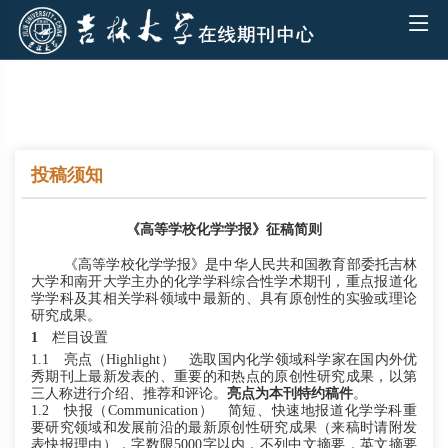
投稿须知
《
高等学校化学学报
》
征稿简则
《高等学校化学学报》是中华人民共和国教育部委托吉林
大学和南开大学主办的化学学科综合性学术期刊，重点报道化
学学科及其相关学科领域中最新的
、
具有原创性的实验或理论
研究成果。
1
栏目设置
1.1
亮点
（
Highlight） 选取国内化学领域科学家在国内外优
秀期刊上最新发表的、重要的
和
热点的原创性研究成果，以第
三人称进行介绍、推荐和评论。
亮点为本刊特约稿件
。
1.2
快报
（
Communication）
简短、快速地报道化学学科重
要研究领域和发展前沿的最新原创性研究成果（来稿时请附发
表快报理由），字数限
5000字以内，不列中文摘要，英文摘要