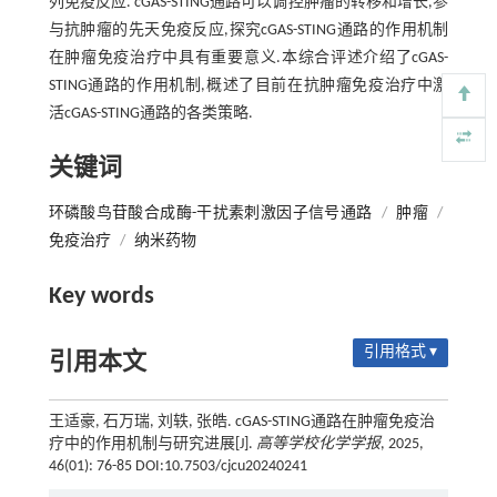
列免疫反应. cGAS-STING通路可以调控肿瘤的转移和增长,参
与抗肿瘤的先天免疫反应,探究cGAS-STING通路的作用机制
在肿瘤免疫治疗中具有重要意义.本综合评述介绍了cGAS-
STING通路的作用机制,概述了目前在抗肿瘤免疫治疗中激
活cGAS-STING通路的各类策略.
关键词
环磷酸鸟苷酸合成酶-干扰素刺激因子信号通路
/
肿瘤
/
免疫治疗
/
纳米药物
Key words
引用格式 ▾
引用本文
王适豪, 石万瑞, 刘轶, 张皓. cGAS-STING通路在肿瘤免疫治
疗中的作用机制与研究进展[J].
高等学校化学学报
, 2025,
46(01): 76-85 DOI:10.7503/cjcu20240241