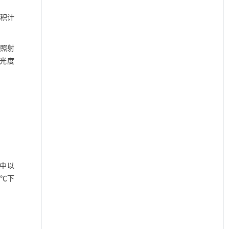
体积计
照射
光度
基中以
7 ℃下