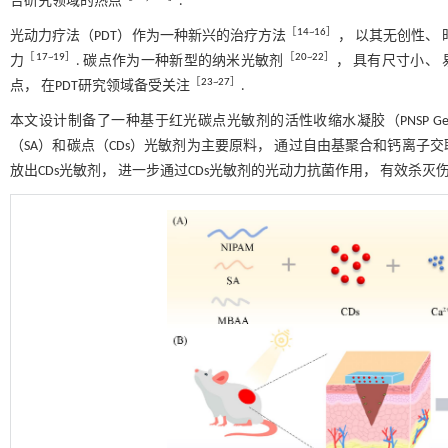
合研究领域的热点
.
［
14
~
16
］
光动力疗法（PDT）作为一种新兴的治疗方法
， 以其无创性、
［
17
~
19
］
［
20
~
22
］
力
. 碳点作为一种新型的纳米光敏剂
， 具有尺寸小、
［
23
~
27
］
点， 在PDT研究领域备受关注
.
本文设计制备了一种基于红光碳点光敏剂的活性收缩水凝胶（PNSP Ge
（SA）和碳点（CDs）光敏剂为主要原料， 通过自由基聚合和钙离子交联的方法
放出CDs光敏剂， 进一步通过CDs光敏剂的光动力抗菌作用， 有效杀