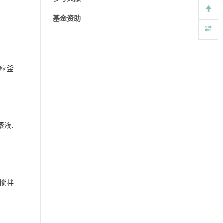
基金资助
反应釜
聚液.
， 搅拌