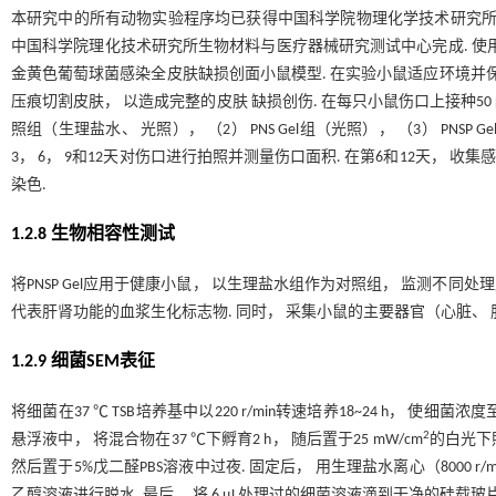
本研究中的所有动物实验程序均已获得中国科学院物理化学技术研究所实验动物
中国科学院理化技术研究所生物材料与医疗器械研究测试中心完成. 使用正常7
金黄色葡萄球菌感染全皮肤缺损创面小鼠模型. 在实验小鼠适应环境并保持
压痕切割皮肤， 以造成完整的皮肤 缺损创伤. 在每只小鼠伤口上接种50 
照组（生理盐水、 光照）， （2） PNS Gel组（光照）， （3） PNSP Gel
3， 6， 9和12天对伤口进行拍照并测量伤口面积. 在第6和12天， 收集
染色.
1.2.8 生物相容性测试
将PNSP Gel应用于健康小鼠， 以生理盐水组作为对照组， 监测不同
代表肝肾功能的血浆生化标志物. 同时， 采集小鼠的主要器官（心脏、 肝
1.2.9 细菌SEM表征
将细菌在37 ℃ TSB培养基中以220 r/min转速培养18~24 h， 使细菌浓度至 
2
悬浮液中， 将混合物在37 ℃下孵育2 h， 随后置于25 mW/cm
的白光下照射
然后置于5%戊二醛PBS溶液中过夜. 固定后， 用生理盐水离心（8000 r/min，
乙醇溶液进行脱水. 最后， 将 6 μL处理过的细菌溶液滴到干净的硅载玻片