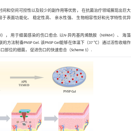
 时间和空间可控性以及较少的副作用等优势， 在抗菌治疗领域展现出巨
 易于表面功能化、 稳定性高、 亲水性强、 生物相容性好和光学特性优
l）， 用于细菌感染的伤口愈合. 以
N
-异丙基丙烯酰胺（NIPAM）、 海
制备PNSP Gel. 该PNSP Gel能够在体温下（37 ℃）通过活性收缩
灭伤口部位的细菌， 促进伤口的快速愈合（
Scheme 1
）.