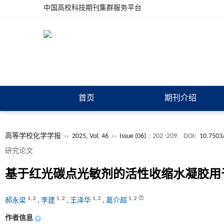
中国高校科技期刊集群服务平台
首页
期刊介绍
高等学校化学学报
››
2025, Vol. 46
››
Issue (06)
: 202 -209.
DOI:
10.7503
研究论文
基于红光碳点光敏剂的活性收缩水凝胶用
1
,
2
1
,
2
1
,
2
1
,
2
郝永梁
,
李建
,
王泽华
,
葛介超
作者信息
+