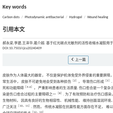
Key words
Carbon dots
/
Photodynamic antibacterial
/
Hydrogel
/
Wound healing
引用本文
郝永梁,李建,王泽华,葛介超. 基于红光碳点光敏剂的活性收缩水凝胶用于细
DOI:10.7503/cjcu20240409
上一篇
皮肤作为人体最大的器官， 不仅是保护机体免受外界侵害的重要屏障，
［
2
］
［
3
］
常生活中， 皮肤不可避免地会受到各种损伤
， 导致伤口形成
［
4
~
6
］
死和功能障碍
， 严重影响患者的生活质量. 伤口愈合是一个复杂
［
8
］
染是伤口愈合过程的主要障碍之一
. 为了有效预防和治疗伤口感
生物材料， 因具有良好的生物相容性、 机械性能、 维持创面湿润环境
［
10
，
11
］
广泛关注
. 然而， 传统水凝胶在抗菌性能方面存在不足， 难
［
12
，
13
］