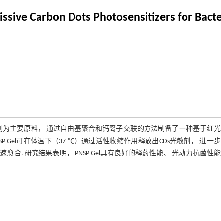
ssive Carbon Dots Photosensitizers for Bact
）光敏剂为主要原料， 通过自由基聚合和钙离子交联的方法制备了一种基于红
NSP Gel可在体温下（37 ℃）通过活性收缩作用释放出CDs光敏剂， 进一
愈合. 研究结果表明， PNSP Gel具有良好的释药性能、 光动力抗菌性