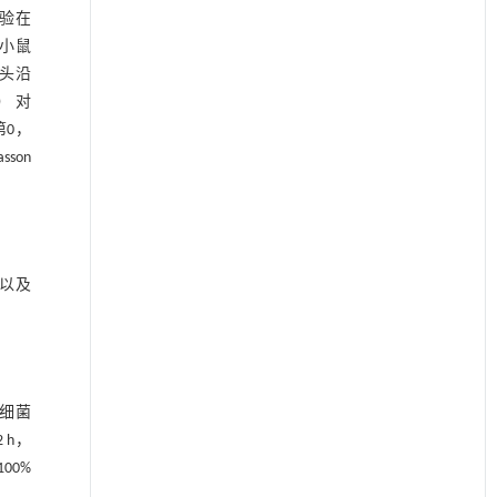
实验在
立小鼠
冲头沿
） 对
第0，
son
数以及
mL细菌
 h，
00%