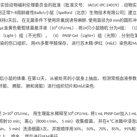
福利伦理委员会的批准（批准文号： IACUC-IPC-24019）. 动物
~8周龄雌性Balb/c小鼠［Spelford（北京）生物技术有限公司］建
2天后， 在无菌条件下使用异氟烷诱导麻醉. 使用直径为8 mm的圆形
9
μL金黄色葡萄球菌悬浮液（10
CFU/mL）. 将24只小鼠随机 分为4组： （1
（Light-）组（不光照）， （4） PNSP Gel（Light+）组（光照）. 分别在
感染的伤口组织， 用4%多聚甲醛保存， 进行苏木精-伊红（H&E）染色和Mas
处理后小鼠的体重. 在第12天， 从被处死的小鼠身上抽血， 检测常规血液参
脏、 脾脏、 肺和肾脏）进行组织切片和H&E染色.
9
8
2×10
CFU/mL， 用生理盐水稀释至10
CFU/mL. 将1 mL PNSP Gel加入1 
10 min； 离心（8000 r/min， 5 min）收集细菌， 并在4 ℃冰箱中浸泡2
 5 min）洗涤细菌3次， 并按顺序用30%， 50%， 70%， 85%， 95%和1
上， 喷金， 然后进行SEM表征.