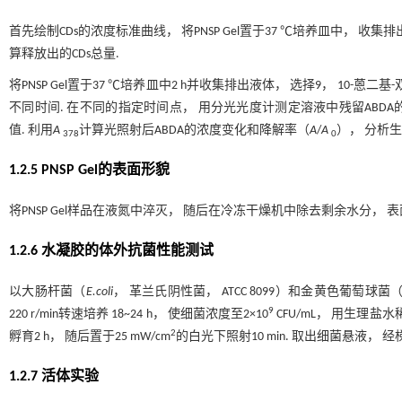
首先绘制CDs的浓度标准曲线， 将PNSP Gel置于37 ℃培养皿中， 
算释放出的CDs总量.
将PNSP Gel置于37 ℃培养皿中2 h并收集排出液体， 选择9， 10-蒽二
不同时间. 在不同的指定时间点， 用分光光度计测定溶液中残留ABDA的紫
值. 利用
A
计算光照射后ABDA的浓度变化和降解率（
A
/
A
）， 分析生
378
0
1.2.5 PNSP Gel的表面形貌
将PNSP Gel样品在液氮中淬灭， 随后在冷冻干燥机中除去剩余水分，
1.2.6 水凝胶的体外抗菌性能测试
以大肠杆菌（
E.coli
， 革兰氏阴性菌， ATCC 8099）和金黄色葡萄球菌
9
220 r/min转速培养 18~24 h， 使细菌浓度至2×10
CFU/mL， 用生理盐水
2
孵育2 h， 随后置于25 mW/cm
的白光下照射10 min. 取出细菌悬液， 
1.2.7 活体实验