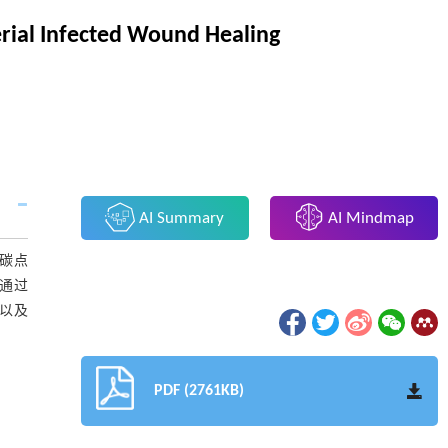
erial Infected Wound Healing
AI Summary
AI Mindmap
光碳点
步通过
能以及
PDF (2761KB)