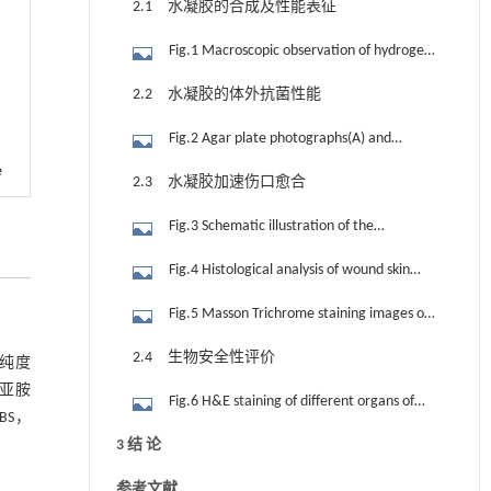
2.1 水凝胶的合成及性能表征
Fig.1 Macroscopic observation of hydrogel
formation of PNS Gel(above) and PNSP Gel
2.2 水凝胶的体外抗菌性能
(below)(A), schematic illustration of the
Fig.2 Agar plate photographs(A) and
contraction mechanism of PNSP Gel at body
statistical analysis of PDT data of S. aureus(B)
e
temperature(B), SEM images of PNSP Gel at
2.3 水凝胶加速伤口愈合
and E. coli(C) incubated by PNSP Gel with
different temperatures(C), the active
Fig.3 Schematic illustration of the
different concentrations of CDs for 10 min
shrinkage behavior of PNSP Gel at 37 ℃ for 2
construction and treatment process of S.
with 25 mW/cm2 xenon lamp irradiation,
h(D), cumulative release rate curve of CDs
Fig.4 Histological analysis of wound skin
aureus infected mouse injury model(A),
respectively, SEM images of S. aureus
from PNSP Gel(E), and ABDA degradation
tissue collected on day 6 and day 12 from
Fig.5 Masson Trichrome staining images of
representative photos of the wound healing
before(D) and after(E) treatment by PDT, and
induced by CDs(F)
different treated groups by H&E staining
wound skin tissue collected on day 6 and day
process in mice treated with control, PNS Gel,
SEM images of E. coli before(F) and after(G)
2.4 生物安全性评价
 纯度
12 from different treated groups
PNSP Gel(Light⁃) and PNSP Gel(Light+)(B), and
treatment by PDT
二亚胺
Fig.6 H&E staining of different organs of
relative area changes of infected wounds
BS，
healthy mice with different treatments
during treatments(C)
3 结 论
参考文献