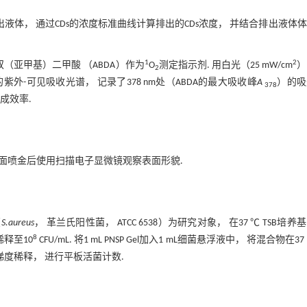
收集排出液体， 通过CDs的浓度标准曲线计算排出的CDs浓度， 并结合排出液体
1
2
基-双（亚甲基）二甲酸 （ABDA）作为
O
测定指示剂. 用白光（25 mW/cm
）
2
外-可见吸收光谱， 记录了378 nm处（ABDA的最大吸收峰
A
）的吸
378
成效率.
 表面喷金后使用扫描电子显微镜观察表面形貌.
（
S.aureus
， 革兰氏阳性菌， ATCC 6538）为研究对象， 在37 ℃ TSB培养
8
稀释至10
CFU/mL. 将1 mL PNSP Gel加入1 mL细菌悬浮液中， 将混合物在3
经梯度稀释， 进行平板活菌计数.