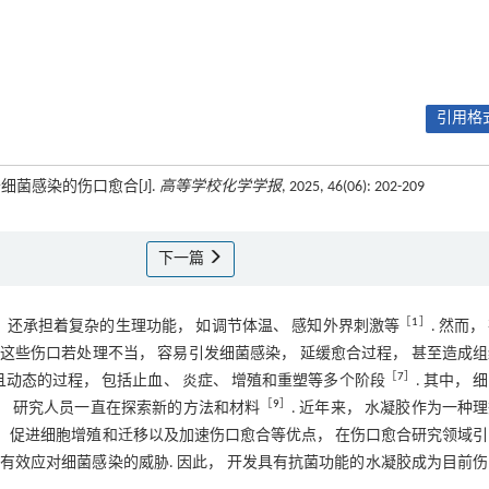
引用格式
菌感染的伤口愈合[J].
高等学校化学学报
, 2025, 46(06): 202-209
下一篇
［
1
］
 还承担着复杂的生理功能， 如调节体温、 感知外界刺激等
. 然而，
. 这些伤口若处理不当， 容易引发细菌感染， 延缓愈合过程， 甚至造成
［
7
］
且动态的过程， 包括止血、 炎症、 增殖和重塑等多个阶段
. 其中， 
［
9
］
染， 研究人员一直在探索新的方法和材料
. 近年来， 水凝胶作为一种
、 促进细胞增殖和迁移以及加速伤口愈合等优点， 在伤口愈合研究领域
以有效应对细菌感染的威胁. 因此， 开发具有抗菌功能的水凝胶成为目前