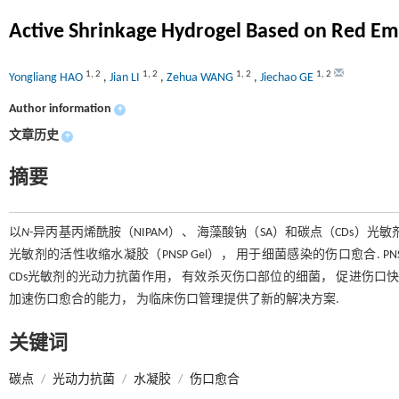
Active Shrinkage Hydrogel Based on Red Emi
1
,
2
1
,
2
1
,
2
1
,
2
Yongliang HAO
,
Jian LI
,
Zehua WANG
,
Jiechao GE
Author information
+
文章历史
+
摘要
以
N
-异丙基丙烯酰胺（NIPAM）、 海藻酸钠（SA）和碳点（CDs
光敏剂的活性收缩水凝胶（PNSP Gel）， 用于细菌感染的伤口愈合. P
CDs光敏剂的光动力抗菌作用， 有效杀灭伤口部位的细菌， 促进伤口快速
加速伤口愈合的能力， 为临床伤口管理提供了新的解决方案.
关键词
碳点
/
光动力抗菌
/
水凝胶
/
伤口愈合