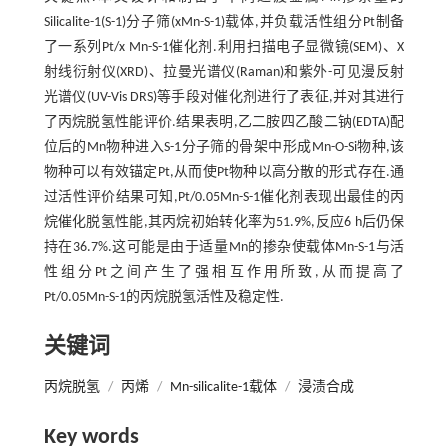
Silicalite-1(S-1)分子筛(xMn-S-1)载体,并负载活性组分Pt制备
了一系列Pt/x Mn-S-1催化剂.利用扫描电子显微镜(SEM)、X
射线衍射仪(XRD)、拉曼光谱仪(Raman)和紫外-可见漫反射
光谱仪(UV-Vis DRS)等手段对催化剂进行了表征,并对其进行
了丙烷脱氢性能评价.结果表明,乙二胺四乙酸二钠(EDTA)配
位后的Mn物种进入S-1分子筛的骨架中形成Mn-O-Si物种,该
物种可以有效锚定Pt,从而使Pt物种以高分散的形式存在.通
过活性评价结果可知,Pt/0.05Mn-S-1催化剂表现出最佳的丙
烷催化脱氢性能,其丙烷初始转化率为51.9%,反应6 h后仍保
持在36.7%.这可能是由于适量Mn的掺杂使载体Mn-S-1与活
性组分Pt之间产生了强相互作用所致,从而提高了
Pt/0.05Mn-S-1的丙烷脱氢活性及稳定性.
关键词
丙烷脱氢
/
丙烯
/
Mn-silicalite-1载体
/
浸渍合成
Key words