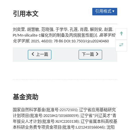
引用格式 ▾
引用本文
刘奕萱, 胡慧敏, 范晓强, 于学华, 孔莲, 肖霞, 解则安, 赵震.
Pt/Mn-silicalite-1催化剂的制备及丙烷脱氢性能[J].
高等学校
化学学报
, 2025, 46(03): 78-86 DOI:10.7503/cjcu20240460
上一篇
下一篇
基金资助
国家自然科学基金(批准号:22172101); 辽宁省应用基础研究
计划项目(批准号:2023JH2/101600059); 辽宁省“兴辽英才”青
年拔尖人才计划(批准号:XLYC2203138); 辽宁省属本科高校基
本科研业务费专项资金项目(批准号:LJ212410166046); 沈阳