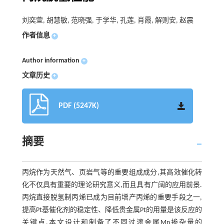
刘奕萱, 胡慧敏, 范晓强, 于学华, 孔莲, 肖霞, 解则安, 赵震
作者信息
+
Author information
+
文章历史
+
PDF (5247K)
摘要
丙烷作为天然气、页岩气等的重要组成成分,其高效催化转
化不仅具有重要的理论研究意义,而且具有广阔的应用前景.
丙烷直接脱氢制丙烯已成为目前增产丙烯的重要手段之一,
提高Pt基催化剂的稳定性、降低贵金属Pt的用量是该反应的
关键点.本文设计和制备了不同过渡金属Mn掺杂量的