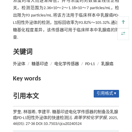
浓度的增大而逐渐降低，并与浓度的对数值呈线性正相
关，检测范围为2.36×10～2～1.18×10～7 particles/mL，检
出限为93 particles/mL.将该方法用于临床样本中乳腺癌PD-
L1阳性外泌体的检测，加标回收率为93.82%～105.32%.通过
糖基化程度差异，该传感器可用于临床样本中乳腺癌的筛
查.
关键词
外泌体
/
糖基印迹
/
电化学传感器
/
PD-L1
/
乳腺癌
Key words
引用格式 ▾
引用本文
罗奎, 林珈希, 李建平. 糖基印迹电化学传感器的制备及乳腺
癌PD-L1阳性外泌体的快速检测[J].
高等学校化学学报
, 2025,
46(05): 27-36 DOI:10.7503/cjcu20240524