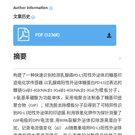
Author information
+
文章历史
+
PDF (5236K)
摘要
构建了一种快速识别检测乳腺癌PD-L1阳性外泌体的糖基印
迹电化学传感器.以乳腺癌阳性外泌体糖蛋白PD-L1过表达的
糖链Galβ1-4GlcNAcβ1-3Galβ1-4GlcNAcβ1-3Gal为模板分子，
3-氨基苯硼酸为功能单体，采用电聚合法制备了糖基印迹
聚合物（GIP）；经洗脱去除模板分子后得到了可特异性识
别PD-L1阳性外泌体的印迹膜.利用铁氰化钾作为探针测量了
GIP电极的DPV电流值.用RIPA裂解外泌体扣除游离蛋白干
扰，记录电流值变化（ΔI）.ΔI随着重吸附PD-L1阳性外泌体