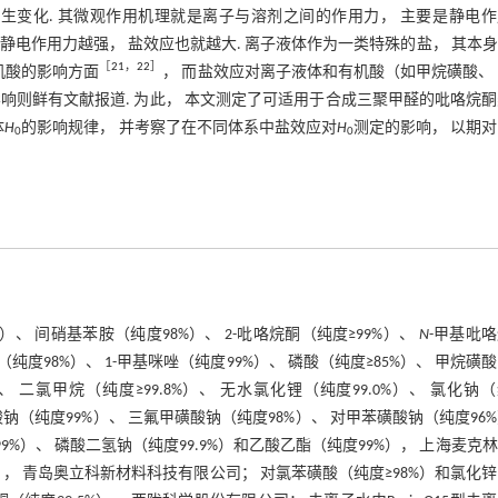
生变化. 其微观作用机理就是离子与溶剂之间的作用力， 主要是静电作
的静电作用力越强， 盐效应也就越大. 离子液体作为一类特殊的盐， 其本
［
21
，
22
］
机酸的影响方面
， 而盐效应对离子液体和有机酸（如甲烷磺酸、
响则鲜有文献报道. 为此， 本文测定了可适用于合成三聚甲醛的吡咯烷
体
H
的影响规律， 并考察了在不同体系中盐效应对
H
测定的影响， 以期
0
0
）、 间硝基苯胺（纯度98%）、 2-吡咯烷酮（纯度≥99%）、
N
-甲基吡
酮（纯度98%）、 1-甲基咪唑（纯度99%）、 磷酸（纯度≥85%）、 甲烷磺
、 二氯甲烷（纯度≥99.8%）、 无水氯化锂（纯度99.0%）、 氯化钠
烷磺酸钠（纯度99%）、 三氟甲磺酸钠（纯度98%）、 对甲苯磺酸钠（纯度96
9%）、 磷酸二氢钠（纯度99.9%）和乙酸乙酯（纯度99%）， 上海麦克
9%）， 青岛奥立科新材料科技有限公司； 对氯苯磺酸（纯度≥98%）和氯化