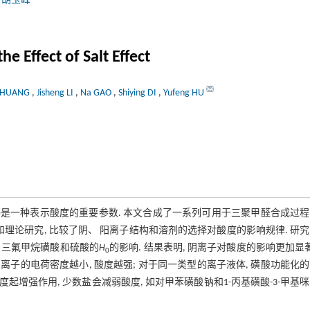
,
胡玉峰
he Effect of Salt Effect
g HUANG
,
Jisheng LI
,
Na GAO
,
Shiying DI
,
Yufeng HU
)是一种表示酸度的重要参数. 本文合成了一系列可用于三聚甲醛合成过
理论研究, 比较了阴、 阳离子结构和溶剂的选择对酸度的影响规律. 研
磺酸、 三氟甲烷磺酸和硫酸的
H
的影响. 结果表明, 阴离子对酸度的影响更加显著
0
 阴离子的电荷密度越小, 酸度越强; 对于同一类型的离子液体, 磺酸功能化
起增强作用, 少数盐会减弱酸度, 如对甲苯磺酸钠和1-丙基磺酸-3-甲基