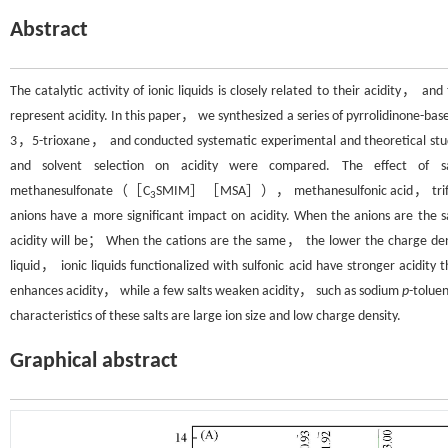
Abstract
The catalytic activity of ionic liquids is closely related to their acidity， 
represent acidity. In this paper， we synthesized a series of pyrrolidinone-bas
3，5-trioxane， and conducted systematic experimental and theoretical stu
and solvent selection on acidity were compared. The effect of 
methanesulfonate（［C
SMIM］［MSA］）， methanesulfonic acid， trifluorome
3
anions have a more significant impact on acidity. When the anions are the
acidity will be； When the cations are the same， the lower the charge densi
liquid， ionic liquids functionalized with sulfonic acid have stronger acidity
enhances acidity， while a few salts weaken acidity， such as sodium
p
-tolue
characteristics of these salts are large ion size and low charge density.
Graphical abstract