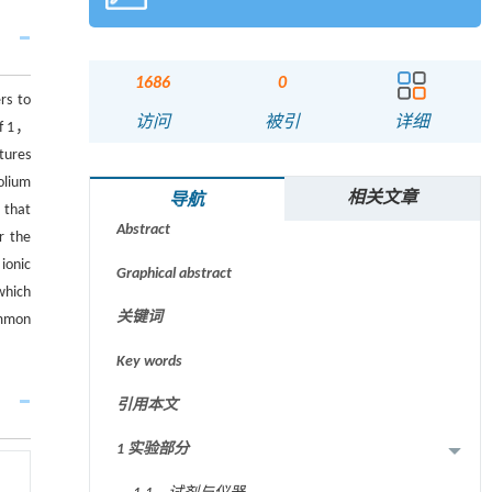
1686
0
rs to
访问
被引
详细
of 1，
tures
olium
摘要
相关文章
导航
 that
Abstract
r the
ionic
Graphical abstract
which
关键词
mmon
Key words
引用本文
1 实验部分