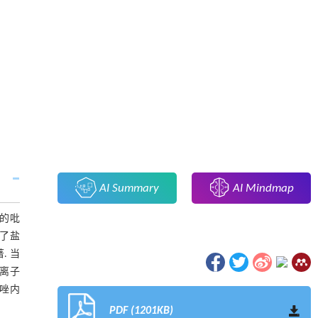
AI Summary
AI Mindmap
程的吡
究了盐
. 当
的离子
咪唑内
PDF (1201KB)