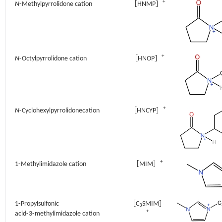
+
N
⁃Methylpyrrolidone cation
［HNMP］
+
N
⁃Octylpyrrolidone cation
［HNOP］
+
N
⁃Cyclohexylpyrrolidonecation
［HNCYP］
+
1⁃Methylimidazole cation
［MIM］
1⁃Propylsulfonic
［C
SMIM］
3
+
acid⁃3⁃methylimidazole cation