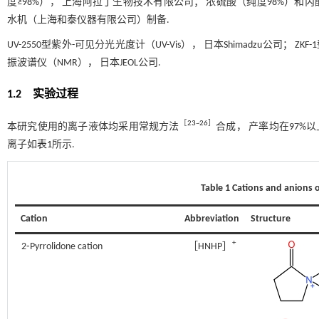
度≥98%）， 上海阿拉丁生物技术有限公司； 浓硫酸（纯度98%）和丙酮（
水机（上海和泰仪器有限公司）制备.
UV-2550型紫外-可见分光光度计（UV-Vis）， 日本Shimadzu公司； 
振波谱仪（NMR）， 日本JEOL公司.
1.2 实验过程
［
23
~
26
］
本研究使用的离子液体均采用常规方法
合成， 产率均在97%
离子如
表1
所示.
Table 1 Cations and anions of
Cation
Abbreviation
Structure
+
2⁃Pyrrolidone cation
［HNHP］