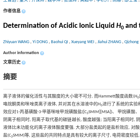
王智远
,
董义
,
齐保辉
,
魏学洋
,
张佳辉
,
黄起中
,
李积升
,
高娜
,
邸士莹
作者信息
+
Determination of Acidic Ionic Liquid
H
and t
0
Zhiyuan WANG
,
Yi DONG
,
Baohui QI
,
Xueyang WEI
,
Jiahui ZHANG
,
Qizhon
Author information
+
文章历史
+
摘要
离子液体的催化活性与其酸度的大小密不可分, 而Hammett酸度函数(
H
0
咯烷酮类和咪唑类离子液体, 并对其在水溶液中的
H
进行了系统的实验和
0
效应对1-丙基磺酸-3-甲基咪唑甲烷磺酸盐([C
SMIM][MSA])、 甲烷
3
阴离子相同时, 阳离子取代基的碳链越长, 酸度越强; 当阳离子相同时,
液体比未功能化的离子液体酸度要强. 大部分盐类起的是盐析效应, 对酸度
盐(C
SMIM)等, 这些盐的共同特点是具有较大的离子尺寸, 电荷密度较低.
3