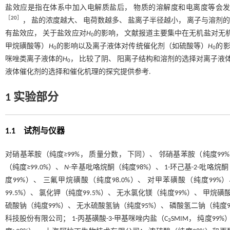
盐效应是指在体系中加入电解质盐后， 物质的溶解度和电离度等会发
［
20
］
， 盐的浓度越大、 电荷数越多、 盐离子半径越小， 离子与溶剂
有盐效应， 关于盐效应对
H
的影响， 文献报道主要集中在无机盐对无
0
甲烷磺酸等）
H
的影响以及离子液体对传统催化剂（如硫酸等）
H
的影
0
0
咪唑类离子液体的
H
， 比较了阴、 阳离子结构和溶剂的选择对离子液
0
液体催化剂的选择和催化机理的探究提供参考.
1 实验部分
1.1 试剂与仪器
对硝基苯胺（纯度≥99%， 质量分数， 下同）、 邻硝基苯胺（纯度99%
（纯度≥99.0%）、
N
-辛基吡咯烷酮（纯度98%）、 1-环己基-2-吡咯烷
度99%）、 三氟甲烷磺酸（纯度98.0%）、 对甲苯磺酸（纯度99%）
99.5%）、 氯化钾（纯度99.5%）、 无水氯化镁（纯度99%）、 甲
硫酸钠（纯度99%）、 无水硫酸氢钠（纯度95%）、 磷酸氢二钠（纯度9
科技股份有限公司； 1-丙基磺酸-3-甲基咪唑内盐（C
SMIM， 纯度9
3