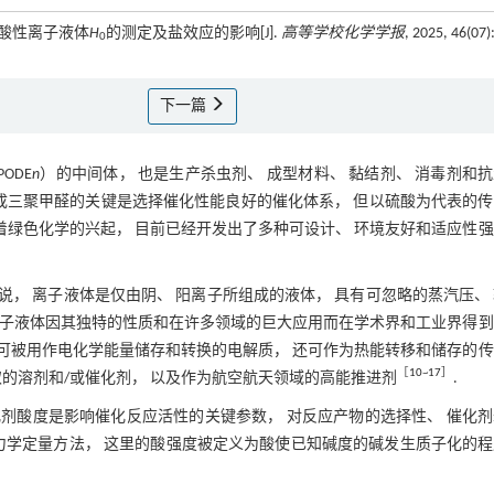
. 酸性离子液体
H
的测定及盐效应的影响[J].
高等学校化学学报
, 2025, 46(07)
0
下一篇
ODE
n
）的中间体， 也是生产杀虫剂、 成型材料、 黏结剂、 消毒剂和
合成三聚甲醛的关键是选择催化性能良好的催化体系， 但以硫酸为代表的
随着绿色化学的兴起， 目前已经开发出了多种可设计、 环境友好和适应性
说， 离子液体是仅由阴、 阳离子所组成的液体， 具有可忽略的蒸汽压、
 离子液体因其独特的性质和在许多领域的巨大应用而在学术界和工业界得
也可被用作电化学能量储存和转换的电解质， 还可作为热能转移和储存的
［
10
~
17
］
取的溶剂和/或催化剂， 以及作为航空航天领域的高能推进剂
.
化剂酸度是影响催化反应活性的关键参数， 对反应产物的选择性、 催化
力学定量方法， 这里的酸强度被定义为酸使已知碱度的碱发生质子化的程