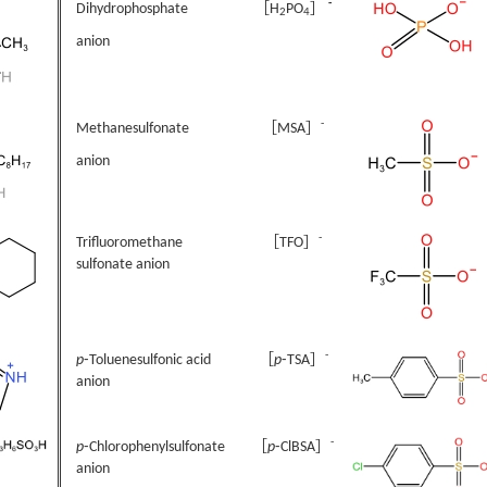
-
Dihydrophosphate
［H
PO
］
2
4
anion
-
Methanesulfonate
［MSA］
anion
-
Trifluoromethane
［TFO］
sulfonate anion
-
p
⁃Toluenesulfonic acid
［
p
⁃TSA］
anion
-
p
⁃Chlorophenylsulfonate
［
p
⁃ClBSA］
anion