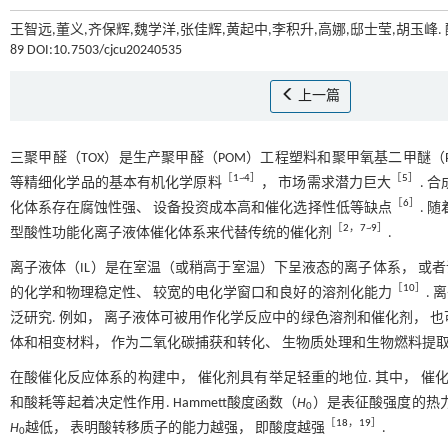
王智远,董义,齐保辉,魏学洋,张佳辉,黄起中,李积升,高娜,邸士莹,胡玉峰
89 DOI:10.7503/cjcu20240535
上一篇
三聚甲醛（TOX）是生产聚甲醛（POM）工程塑料和聚甲氧基二甲醚（P
［
1
~
4
］
［
5
］
等精细化学品的基本有机化学原料
， 市场需求潜力巨大
. 
［
6
］
化体系存在腐蚀性强、 设备投资成本高和催化选择性低等缺点
. 
［
2
，
7
~
9
］
型酸性功能化离子液体催化体系来代替传统的催化剂
.
离子液体（IL）是在室温（或稍高于室温）下呈液态的离子体系， 或者
［
10
］
的化学和物理稳定性、 较宽的电化学窗口和良好的溶剂化能力
.
泛研究. 例如， 离子液体可被用作化学反应中的绿色溶剂和催化剂， 
体和相变材料， 作为二氧化碳捕获和转化、 生物质处理和生物燃料提
在酸催化反应体系的构建中， 催化剂具有举足轻重的地位. 其中， 催
和酸耗等起着决定性作用. Hammett酸度函数（
H
）是表征酸强度的热
0
［
18
，
19
］
H
越低， 表明酸转移质子的能力越强， 即酸度越强
.
0