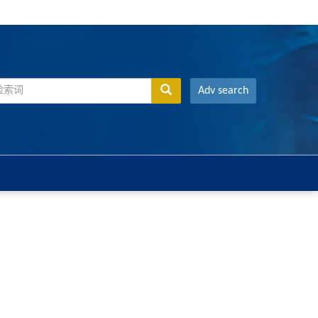
Adv search