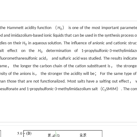
and the Hammett acidity function （
H
） is one of the most important paramete
0
ed and imidazolium-based ionic liquids that can be used in the synthesis process 
dies on their
H
in aqueous solution. The influence of anionic and cationic struc
0
salt effect on the
H
determination of 1-propylsulfonic-3-methylimidaz
0
thanesulfonic acid， and sulfuric acid was studied. The results indicate
 same， the longer the carbon chain of the cation substituent is， the stronge
ty of the anions is， the stronger the acidity will be； For the same type of 
 than those that are not functionalized. Most salts have a salting out effect， 
nesulfonate and 1-propylsulfonic-3-methylimidazolium salt（C
SMIM）. The co
3