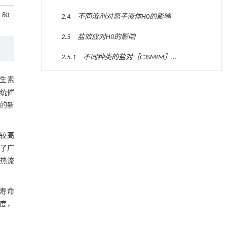
N⁃methylpyrrolidone ionic liquids(B),
: 80-
2.4 不同溶剂对离子液体H0的影响
N⁃cyclohexyl⁃2⁃pyrrolidone and
N⁃octylpyrrolidone ionic liquids(C)
2.5 盐效应对H0的影响
2.5.1 不同种类的盐对［C3SMIM］
［MSA］ H0的影响规律
Fig.3 Influence of salts on H0 of [C3SMIM]
抗生素
降温路面涂层混合反射行为及其对道路光环境
[1]
[MSA] solution
传统催
安全的影响研究
2.5.2 不同种类的盐对甲烷磺酸和三氟
强的新
Engineering
. 2026, Vol.58(3): 1-303
甲烷磺酸H0的影响规律
2.5.3 不同种类的盐对硫酸H0的影响规
https://doi.org/10.1016/j.eng.2025.06.014
律
 较高
用于宽浓度范围高效捕集CO₂及低能耗再生的新
Fig.4 UV⁃Vis absorption spectra of aqueous
[2]
到了广
型酮基IPDA相变吸收剂
solution systems of sulfuric acid+salt
3 结 论
Engineering
. 2026, Vol.58(3): 1-303
传热流
https://doi.org/10.1016/j.eng.2025.05.008
参考文献
剂寿命
利用纳米结构增强水产养殖安全性——危害物
[3]
基金资助
检测与去除
度，
Engineering
. 2026, Vol.58(3): 1-303
https://doi.org/10.1016/j.eng.2025.07.044