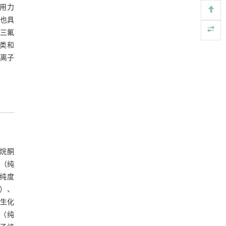
用力
用于废旧聚烯烃高效氢解的熵工程策略
[4]
身也具
Engineering
. 2026, Vol.58(3): 1-303
 三氟
https://doi.org/10.1016/j.eng.2025.04.030
酮类和
对离子
常压条件下CO₂与聚乙烯串联催化转化制备可分
[5]
离芳烃
Engineering
. 2026, Vol.58(3): 1-303
https://doi.org/10.1016/j.eng.2025.12.006
咯烷酮
酸（纯
（纯度
%）、
林生化
锌（纯