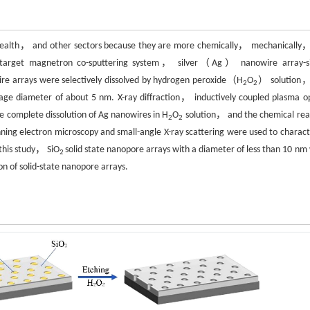
and health， and other sectors because they are more chemically， mechanically
ulti-target magnetron co-sputtering system， silver（Ag） nanowire array-si
e arrays were selectively dissolved by hydrogen peroxide（H
O
） solution
2
2
rage diameter of about 5 nm. X-ray diffraction， inductively coupled plasma op
e complete dissolution of Ag nanowires in H
O
solution， and the chemical rea
2
2
nning electron microscopy and small-angle X-ray scattering were used to charact
 this study， SiO
solid state nanopore arrays with a diameter of less than 10 nm
2
on of solid-state nanopore arrays.