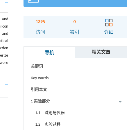
， and
1395
0
licon
摘要
访问
被引
详细
， and
tical
Abstract
ction
相关文章
导航
Graphical abstract
erize
 were
关键词
Key words
引用本文
1 实验部分
1.1 试剂与仪器
1.2 实验过程