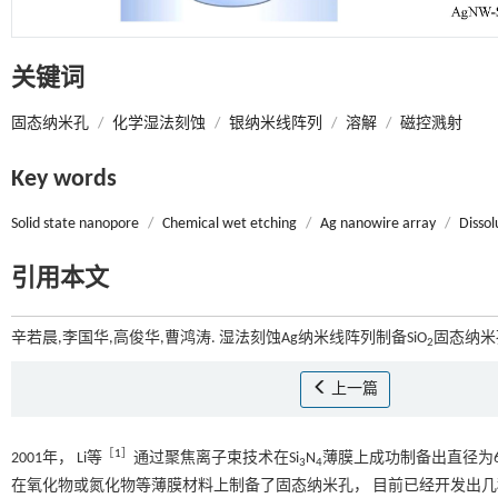
关键词
固态纳米孔
/
化学湿法刻蚀
/
银纳米线阵列
/
溶解
/
磁控溅射
Key words
Solid state nanopore
/
Chemical wet etching
/
Ag nanowire array
/
Dissol
引用本文
辛若晨,李国华,高俊华,曹鸿涛. 湿法刻蚀Ag纳米线阵列制备SiO
固态纳米孔
2
上一篇
［
1
］
2001年， Li等
通过聚焦离子束技术在Si
N
薄膜上成功制备出直径为6
3
4
在氧化物或氮化物等薄膜材料上制备了固态纳米孔， 目前已经开发出