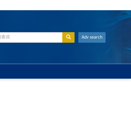
Adv search