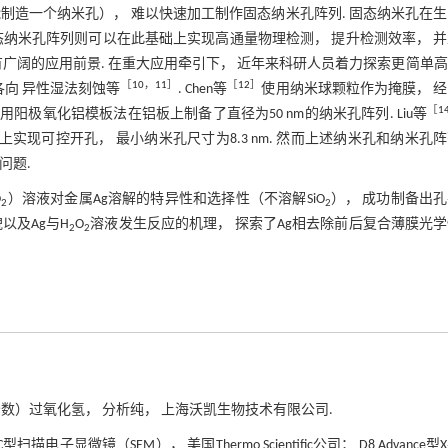
能制造一个纳米孔）， 难以快速加工制作固态纳米孔阵列. 固态纳米孔在
态纳米孔阵列则可以在此基础上实现高通量物理检测， 提升检测效率， 
广阔的应用前景. 在重大应用牵引下， 近年来科研人员着力探索更简单
［
10
，
11
］
［
12
］
各向 异性湿法刻蚀等
. Chen等
使用纳米球颗粒作为掩膜， 
［
1
用阳极氧化铝模板法在铝板上制备了直径为50 nm的纳米孔阵列. Liu等
上实现可控开孔， 最小纳米孔尺寸为8.3 nm. 然而上述纳米孔和纳米孔
问题.
O
）溶液对金属Ag溶解的特异性和选择性（不溶解SiO
）， 成功制备出
2
2
以及Ag与H
O
溶液发生反应的机理， 探索了Ag相去除前后复合薄膜光
2
2
分数）过氧化氢， 分析纯， 上海沃凯生物技术有限公司.
UC型扫描电子显微镜（SEM）， 美国Thermo Scientific公司； D8 Advance