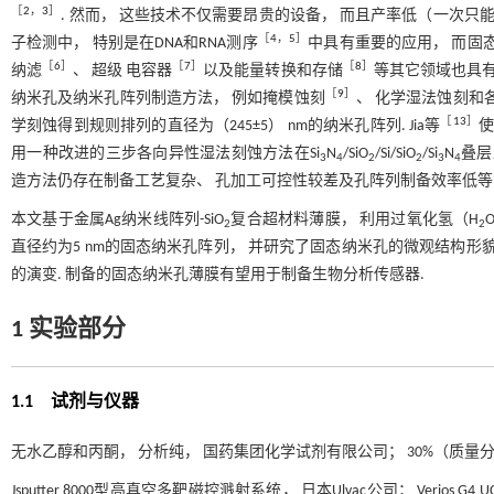
［
2
，
3
］
. 然而， 这些技术不仅需要昂贵的设备， 而且产率低（一次只
［
4
，
5
］
子检测中， 特别是在DNA和RNA测序
中具有重要的应用， 而固
［
6
］
［
7
］
［
8
］
纳滤
、 超级 电容器
以及能量转换和存储
等其它领域也具有
［
9
］
纳米孔及纳米孔阵列制造方法， 例如掩模蚀刻
、 化学湿法蚀刻和
［
13
］
学刻蚀得到规则排列的直径为（245±5） nm的纳米孔阵列. Jia等
使
用一种改进的三步各向异性湿法刻蚀方法在Si
N
/SiO
/Si/SiO
/Si
N
叠层
3
4
2
2
3
4
造方法仍存在制备工艺复杂、 孔加工可控性较差及孔阵列制备效率低等
本文基于金属Ag纳米线阵列-SiO
复合超材料薄膜， 利用过氧化氢（H
2
2
直径约为5 nm的固态纳米孔阵列， 并研究了固态纳米孔的微观结构形貌
的演变. 制备的固态纳米孔薄膜有望用于制备生物分析传感器.
1 实验部分
1.1 试剂与仪器
无水乙醇和丙酮， 分析纯， 国药集团化学试剂有限公司； 30%（质量
Jsputter 8000型高真空多靶磁控溅射系统， 日本Ulvac公司； Verios G4 