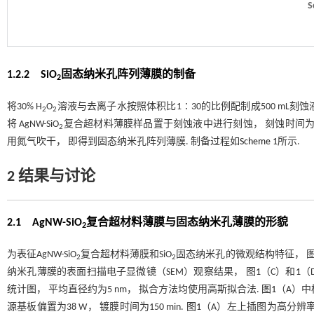
S
1.2.2 SiO
固态纳米孔阵列薄膜的制备
2
将30% H
O
溶液与去离子水按照体积比1∶30的比例配制成500 mL刻蚀液，
2
2
将 AgNW-SiO
复合超材料薄膜样品置于刻蚀液中进行刻蚀， 刻蚀时间为1 
2
用氮气吹干， 即得到固态纳米孔阵列薄膜. 制备过程如
Scheme 1
所示.
2 结果与讨论
2.1 AgNW
-
SiO
复合超材料薄膜与固态纳米孔薄膜的形貌
2
为表征AgNW-SiO
复合超材料薄膜和SiO
固态纳米孔的微观结构特征， 
2
2
纳米孔薄膜的表面扫描电子显微镜（SEM）观察结果， 图
1
（C）和
1
（
统计图， 平均直径约为5 nm， 拟合方法均使用高斯拟合法.
图1
（A）中样
源基板偏置为38 W， 镀膜时间为150 min.
图1
（A）左上插图为高分辨率的A