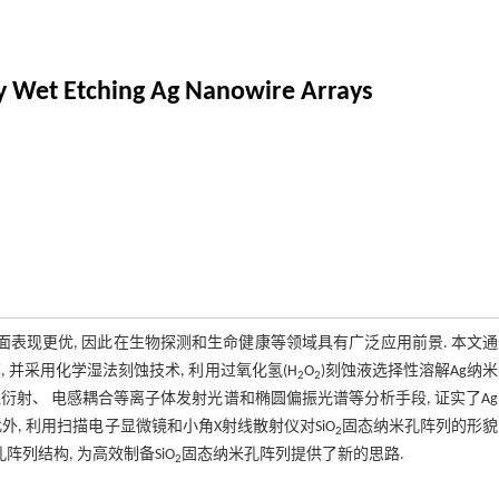
y Wet Etching Ag Nanowire Arrays
面表现更优, 因此在生物探测和生命健康等领域具有广泛应用前景. 本文
, 并采用化学湿法刻蚀技术, 利用过氧化氢(H
O
)刻蚀液选择性溶解Ag纳
2
2
线衍射、 电感耦合等离子体发射光谱和椭圆偏振光谱等分析手段, 证实了A
此外, 利用扫描电子显微镜和小角X射线散射仪对SiO
固态纳米孔阵列的形貌
2
阵列结构, 为高效制备SiO
固态纳米孔阵列提供了新的思路.
2