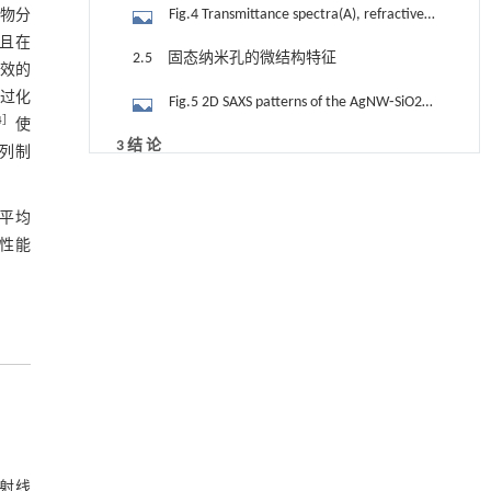
固态纳米孔薄膜的光学性能及光学常数
Fig.4 Transmittance spectra(A), refractive
生物分
in H2O2 solution(B)
并且在
index(B) and extinction coefficient(C) of
2.5 固态纳米孔的微结构特征
高效的
AgNW⁃SiO2 film and SiO2 solid state nanopore
经过化
Fig.5 2D SAXS patterns of the AgNW⁃SiO2
film, the ellipsometry fitting results(dotted
4
］
使
samples(A) and SiO2 solid state nanopores(B),
line) and the experimental spectra(solid lines)
3 结 论
阵列制
1D SAXS maps plotted along the qy direction
of SiO2 solid state nanopore(D) and
用于宽浓度范围高效捕集CO₂及低能耗再生的新
[1]
参考文献
at different qz locations(C) and the Guinier fits
AgNW⁃SiO2 film(E)
型酮基IPDA相变吸收剂
孔平均
on the 1D SAXS intensity profiles(D) of
Engineering
. 2026, Vol.58(3): 1-303
基金资助
学性能
https://doi.org/10.1016/j.eng.2025.05.008
AgNW⁃SiO2 films and SiO2 solid⁃state
nanopore films
用于废旧聚烯烃高效氢解的熵工程策略
[2]
Engineering
. 2026, Vol.58(3): 1-303
https://doi.org/10.1016/j.eng.2025.04.030
聚氨酯消费品化学回收的研究进展
[3]
Engineering
. 2026, Vol.58(3): 1-303
https://doi.org/10.1016/j.eng.2025.11.031
铁基Lewis/Brønsted深共熔溶剂在尼龙66水解
型X射线
[4]