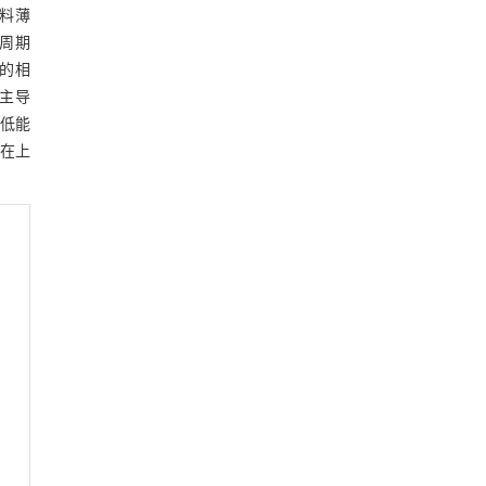
料薄
 周期
的相
占主导
（低能
 在上