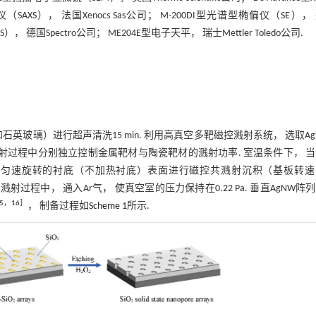
仪（SAXS）， 法国Xenocs Sas公司； M-200DI型光谱型椭偏仪（SE），
S）， 德国Spectro公司； ME204E型电子天平， 瑞士Mettler Toledo公司.
英玻璃）进行超声清洗15 min. 利用高真空多靶磁控溅射系统， 选取A
射过程中分别独立控制金属靶材与陶瓷靶材的溅射功率. 室温条件下， 
上匀速旋转的衬底（不加热衬底）表面进行磁控共溅射沉积（基板转速为
溅射过程中， 通入Ar气， 使真空室的压力保持在0.22 Pa. 垂直AgNW阵列-
5
，
16
］
， 制备过程如
Scheme 1
所示.