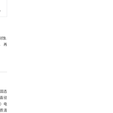
e
刻蚀.
， 再
的固态
直径
y）电
质清