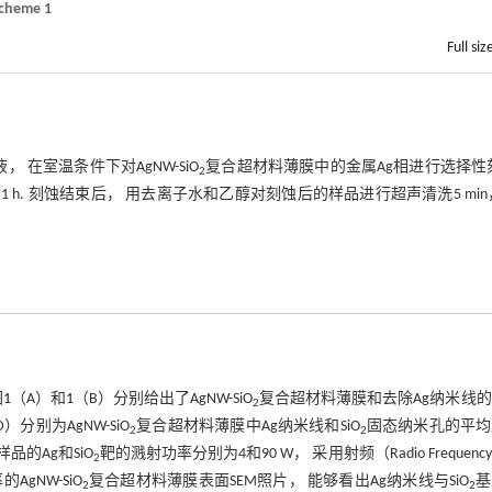
cheme 1
Full siz
 在室温条件下对AgNW-SiO
复合超材料薄膜中的金属Ag相进行选择性
2
h. 刻蚀结束后， 用去离子水和乙醇对刻蚀后的样品进行超声清洗5 min
图
1
（A）和
1
（B）分别给出了AgNW-SiO
复合超材料薄膜和去除Ag纳米线
2
D）分别为AgNW-SiO
复合超材料薄膜中Ag纳米线和SiO
固态纳米孔的平均
2
2
品的Ag和SiO
靶的溅射功率分别为4和90 W， 采用射频（Radio Frequenc
2
gNW-SiO
复合超材料薄膜表面SEM照片， 能够看出Ag纳米线与SiO
基
2
2