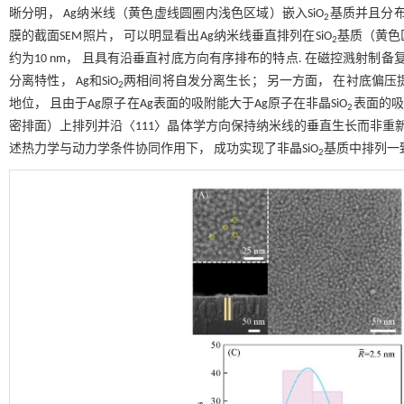
晰分明， Ag纳米线（黄色虚线圆圈内浅色区域）嵌入SiO
基质并且分布
2
膜的截面SEM照片， 可以明显看出Ag纳米线垂直排列在SiO
基质（黄色区
2
约为10 nm， 且具有沿垂直衬底方向有序排布的特点. 在磁控溅射制备复合
分离特性， Ag和SiO
两相间将自发分离生长； 另一方面， 在衬底偏
2
地位， 且由于Ag原子在Ag表面的吸附能大于Ag原子在非晶SiO
表面的吸
2
密排面）上排列并沿〈111〉晶体学方向保持纳米线的垂直生长而非重新形核
述热力学与动力学条件协同作用下， 成功实现了非晶SiO
基质中排列一
2