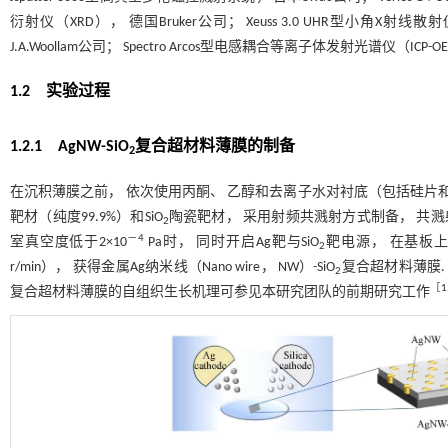
衍射仪（XRD）， 德国Bruker公司； Xeuss 3.0 UHR型小角X射线散射
J.A.Woollam公司； Spectro Arcos型电感耦合等离子体发射光谱仪（ICP-OE
1.2 实验过程
1.2.1 AgNW-SiO
复合超材料薄膜的制备
2
在沉积薄膜之前， 依次使用丙酮、 乙醇和去离子水对衬底（包括硅片和石
靶材（纯度99.9%）和SiO
陶瓷靶材， 采用射频共溅射方式制备， 共溅
2
－4
室真空度低于2×10
Pa时， 同时开启Ag靶与SiO
靶电源， 在基板
2
r/min）， 获得金属Ag纳米线（Nano wire， NW）-SiO
复合超材料薄膜. 
2
［
1
复合超材料薄膜的自组织生长机理可参见本研究团队的前期研究工作