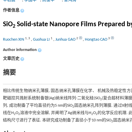
辛若晨
,
李国华
,
高俊华
,
曹鸿涛
作者信息
+
SiO
Solid-state Nanopore Films Prepared b
2
1
,
3
1
2
3
Ruochen XIN
,
Guohua LI
,
Junhua GAO
,
Hongtao CAO
Author information
+
文章历史
+
摘要
相比传统生物纳米孔薄膜, 固态纳米孔薄膜在化学、 机械及热稳定性方
靶磁控共溅射系统制备银(Ag)纳米线阵列-二氧化硅(SiO
)复合超材料薄膜
2
列, 成功制备了平均直径约为5 nm的SiO
固态纳米孔阵列薄膜. 通过X射
2
线在H
O
溶液中完全溶解, 并阐明了Ag纳米线与H
O
的化学反应机理. 
2
2
2
2
结构尺寸进行了表征. 本研究成功制备了直径小于10 nm的SiO
固态纳米孔
2