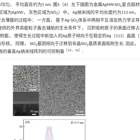
均匀， 平均直径约为5 nm.
图1
（A）左下插图为金属AgNW-SiO
复合超材
2
域为AgNW， 灰色区域为SiO
）中， Ag纳米线的平均长度约为113 nm，
2
薄膜的过程中： 一方面， 基于Ag-SiO
体系中两相不互溶及热力学主导
2
压提供的外界高能粒子轰击辅助的生长条件下， 沉积吸附原子的表面迁移
附能， 使得生长过程中新加入的Ag原子倾向于在稳定的Ag（111）晶面
， 同理， SiO
基团倾向于迁移到非晶SiO
基质表面吸附生长. 因此，
2
2
［
15
，
16
］
致的垂直Ag纳米线阵列的可控制备
.