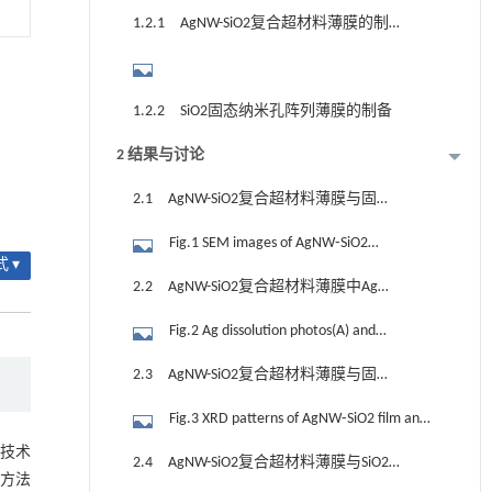
1.2.1 AgNW-SiO2复合超材料薄膜的制
备
1.2.2 SiO2固态纳米孔阵列薄膜的制备
2 结果与讨论
2.1 AgNW-SiO2复合超材料薄膜与固态
纳米孔薄膜的形貌
Fig.1 SEM images of AgNW⁃SiO2
 ▾
metamaterial film(A) and SiO2 solid state
2.2 AgNW-SiO2复合超材料薄膜中Ag溶
nanopores film(B), and histograms of
解的机理
Fig.2 Ag dissolution photos(A) and
statistical diameter distribution of AgNW(C)
microstructure of the SiO2 arrays(B)
and SiO2 solid state nanopores(D) in
2.3 AgNW-SiO2复合超材料薄膜与固态
AgNW⁃SiO2 metamaterial film
纳米孔薄膜的XRD分析
Fig.3 XRD patterns of AgNW⁃SiO2 film and
solid state nanopore film(A) and Ag
束技术
2.4 AgNW-SiO2复合超材料薄膜与SiO2
concentration⁃time curve of AgNW⁃SiO2 film
方法