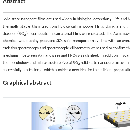
Abstract
Solid-state nanopore films are used widely in biological detection， life 
thermally stable than traditional biological nanopore films. Using a m
dioxide（SiO
） composite metamaterial films were created. The Ag nanowir
2
chemical wet etching produced SiO
solid nanopore array films with an ave
2
emission spectroscopy and spectroscopic ellipsometry were used to confirm th
mechanism between Ag nanowires and H
O
was clarified. In addition， sca
2
2
the morphology and microstructure size of SiO
solid state nanopore array. In
2
successfully fabricated， which provides a new idea for the efficient preparati
Graphical abstract