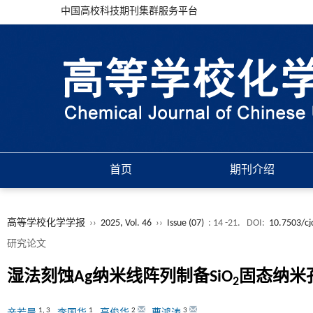
中国高校科技期刊集群服务平台
首页
期刊介绍
高等学校化学学报
››
2025, Vol. 46
››
Issue (07)
: 14 -21.
DOI:
10.7503/c
研究论文
湿法刻蚀Ag纳米线阵列制备SiO
固态纳米
2
1
,
3
1
2
3