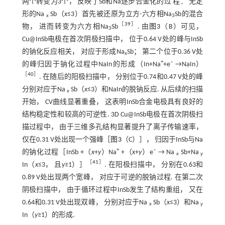
两个转变为3个， 反映了Sb和Na逐步合金化的过 程： 无定
形的Na
Sb（
x
≤3）首先被还原为立方-六方相Na
Sb的混合
x
3
［
39
］
物， 进而转变为六方相Na
Sb
. 由
图3
（B）可见，
3
Cu@InSb电极在首次阴极扫描中， 位于0.64 V处的峰与InSb
的钠化反应相关， 对应于形成Na
Sb； 第二个位于0.36 V处
x
+
‒
的峰归因于钠化过程中NaIn的形成（In+Na
+e
→NaIn）
［
40
］
. 在随后的阳极扫描中， 分别位于0.74和0.47 V处的峰
分别对应于Na
Sb（
x
≤3）和NaIn的脱钠反应. 从后续的扫描
x
开始， CV曲线显著重叠， 这表明InSb合金电极具有良好的
结构稳定性和较高的可逆性. 3D Cu@InSb电极在首次阴极扫
描过程中， 由于三维多孔结构显著提升了离子传输速率，
仅在0.31 V处出现一个强峰［
图3
（C）］， 归因于InSb与Na
+
‒
的钠化过程［InSb +（
x
+
y
）Na
+（
x
+
y
）e
→ Na
Sb+Na
x
y
［
41
］
In（
x
≤3， 且
y
≥1）］
. 在阳极扫描中， 分别在0.63和
0.89 V处出现两个宽峰， 对应于可逆的脱钠过程. 在第二次
阴极扫描中， 由于循环过程中InSb发生了结构重组， 又在
0.64和0.31 V处出现双峰， 分别对应于Na
Sb（
x
≤3）和Na
x
y
In（
y
≥1）的形成.