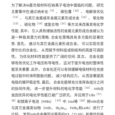
为了解决Sb基负极材料在钠离子电池中面临的问题， 研究
［
9
］
［
10
］
主要集中在通过纳米化
、 碳包覆
、 电解液优化
［
11
］
［
12
］
、 与其它金属或非金属元素形成合金
、 氧化物
［
13
］
［
14
］
［
15
］
、 硫化物
或复合物
等方法来改善其电化学
性能. 其中， 引入具有储钠活性的金属元素形成合金被认为
是一种极具潜力的策略. 合金化策略具有多方面的显著优
势. 首先， 通过与其它金属元素形成合金， 可以实现任意
摩尔比的合金化， 从而赋予材料组成和结构的高度可调控
性， 为优化材料性能提供了广阔的空间. 其次， 合金化能
够有效优化工作电压和导电性， 这对于提升电池的整体性
能至关重要. 此外， 合金化还可以有效缓解电极材料在充放
电过程中的体积膨胀问题， 减少结构应力， 从而显著提高
电极的循环稳定性. 最后， 合金化能够充分发挥各组分之间
［
16
］
的协同作用， 进一步提升材料的电化学性能
. InSb合
［
17
，
金因优异的电化学性能已被广泛研究， 并应用于LIBs
18
］
［
19
］
［
20
］
和镁离子电池（MIBs）
中. Usui等
将InSb合金
与其它金属类似物（InSb， Sb
Se
， FeSb
和LaSb）进行了
2
3
2
比较， 发现InSb合金展现出更高的ICE（77.6%）和更优的电