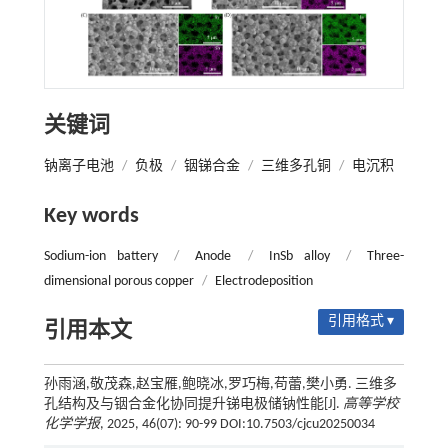
关键词
钠离子电池
/
负极
/
铟锑合金
/
三维多孔铜
/
电沉积
Key words
Sodium-ion battery
/
Anode
/
InSb alloy
/
Three-
dimensional porous copper
/
Electrodeposition
引用格式 ▾
引用本文
孙雨涵,敬茂森,赵宝雁,鲍晓冰,罗巧梅,苟蕾,樊小勇. 三维多
孔结构及与铟合金化协同提升锑电极储钠性能[J].
高等学校
化学学报
, 2025, 46(07): 90-99 DOI:10.7503/cjcu20250034