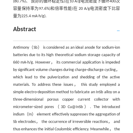
(80.7%)、 良好的循环稳定性(在10 A/g电流密度下循环400次
容量保持率为97.6%)和倍率性能(在 20 A/g电流密度下比容
量为225.4 mA·h/g).
Abstract
Antimony（Sb） is considered as an ideal anode for sodium-ion
batteries due to its high theoretical sodium storage capacity of
660 mA·h/g. However， its commercial application is impeded
by significant volume changes during charge-discharge cycling，
which lead to the pulverization and shedding of the active
materials. To address these issues， this study employed a
simple electro-deposition method to fabricate an InSb alloy on a
three-dimensional porous copper current collector with
micrometer-sized pores（3D Cu@InSb）. The introduced
indium（In） element effectively suppresses the aggregation of
Sb electrodes， the occurrence of irreversible reactions， and
thus enhances the initial Coulombic efficiency. Meanwhile， the