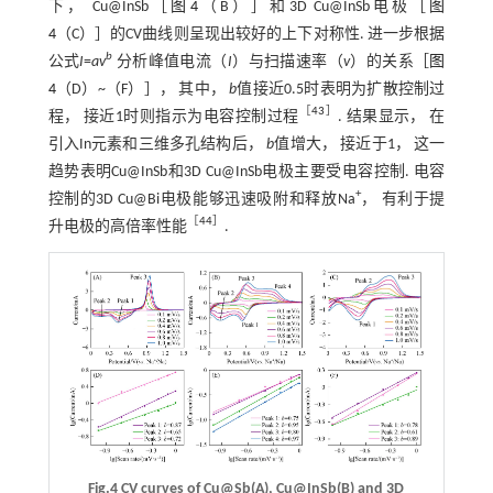
下， Cu@InSb［
图4
（B）］和3D Cu@InSb电极［
图
4
（C）］的CV曲线则呈现出较好的上下对称性. 进一步根据
b
公式
I
=
av
分析峰值电流（
I
）与扫描速率（
v
）的关系［
图
4
（D）~（F）］， 其中，
b
值接近0.5时表明为扩散控制过
［
43
］
程， 接近1时则指示为电容控制过程
. 结果显示， 在
引入In元素和三维多孔结构后，
b
值增大， 接近于1， 这一
趋势表明Cu@InSb和3D Cu@InSb电极主要受电容控制. 电容
+
控制的3D Cu@Bi电极能够迅速吸附和释放Na
， 有利于提
［
44
］
升电极的高倍率性能
.
Fig.4 CV curves of Cu@Sb(A), Cu@InSb(B) and 3D