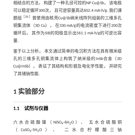
相结合的方法， 构建了一种孔径可控的NP Cu@Sb， 该电极
可以稳定循环300次， 且可逆容量高达602.4 mA·h/g. 我们课
［
35
］
题组
曾使用由核壳Cu@Sb纳米线阵列组装的三维多孔
铜集流体（3D Cu）， 在330 mA/g的电流密度下进行200次
循环后， 其作为SIB的阳极显示出561.1 mA·h/g的可逆比容
量.
鉴于以上分析， 本文通过简单的电沉积方法在具有微米级
孔的三维多孔铜集流体上构筑了纳米级的InSb合金（3D
Cu@InSb）， 表征了其结构和形貌及电化学性能， 并研究
了其储钠性能.
1 实验部分
1.1 试剂与仪器
六水合硫酸镍（NiSO
·6H
O）、 五水合硫酸铜
4
2
（CuSO
·5H
O）、 二水合柠檬酸三钠
4
2