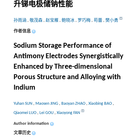
升锑电极储钠性能
孙雨涵
,
敬茂森
,
赵宝雁
,
鲍晓冰
,
罗巧梅
,
苟蕾
,
樊小勇
作者信息
+
Sodium Storage Performance of
Antimony Electrodes Synergistically
Enhanced by Three-dimensional
Porous Structure and Alloying with
Indium
Yuhan SUN
,
Maosen JING
,
Baoyan ZHAO
,
Xiaobing BAO
,
Qiaomei LUO
,
Lei GOU
,
Xiaoyong FAN
Author information
+
文章历史
+