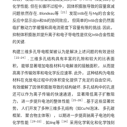
化学性能. 但在长循环过程中， 因体积膨胀导致的容量衰减
［
21
］
问题依然存在. Blondeau等
发现InSb在与Mg的合金化
反应中显示出In和Sb的协同效应， 但简单的InSb合金仍然面
临扩散动力学缓慢和高电流密度下容量有限的挑战. 因此，
抑制体积膨胀并提升离子和电子导电性是优化InSb合金性能
的关键.
构建三维多孔导电框架被认为是解决上述问题的有效途径
［
22
~
24
］
. 三维多孔结构具有丰富的孔隙和较大的比表面
积， 能够显著增加电极材料与电解液的接触面积， 从而提
高离子传输效率和电化学反应速率. 此外， 这种结构为电极
材料在充放电过程中的体积变化提供了充足的自由空间，
有效缓解了因体积膨胀导致的结构破坏. 多孔结构中的孔道
还可以作为离子传输的快速通道， 显著降低离子扩散阻
［
25
~
28
］
力， 进一步提升电池的整体性能
. 基于这些显著优
势， 人们开发了多种三维多孔结构（如Cu/Ni泡沫、 多孔碳
框架、 聚合物主体等）， 以期进一步提高钠离子电池的电
［
29
~
33
］
［
34
］
化学性能
. 如Jing等
采用化学氧化和化学蚀刻