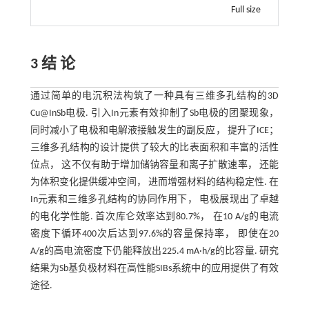
Full size
3 结 论
通过简单的电沉积法构筑了一种具有三维多孔结构的3D
Cu@InSb电极. 引入In元素有效抑制了Sb电极的团聚现象，
同时减小了电极和电解液接触发生的副反应， 提升了ICE；
三维多孔结构的设计提供了较大的比表面积和丰富的活性
位点， 这不仅有助于增加储钠容量和离子扩散速率， 还能
为体积变化提供缓冲空间， 进而增强材料的结构稳定性. 在
In元素和三维多孔结构的协同作用下， 电极展现出了卓越
的电化学性能. 首次库仑效率达到80.7%， 在10 A/g的电流
密度下循环400次后达到97.6%的容量保持率， 即使在20
A/g的高电流密度下仍能释放出225.4 mA·h/g的比容量. 研究
结果为Sb基负极材料在高性能SIBs系统中的应用提供了有效
途径.