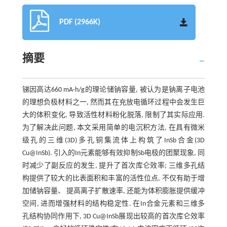
PDF (2966K)
摘要
锑因高达660 mA·h/g的理论储钠容量, 被认为是钠离子电池
的理想负极材料之一, 然而其在充放电循环过程中会发生巨
大的体积变化, 导致活性材料粉化脱落, 限制了其实际应用.
为了解决此问题, 本文采用简单的电沉积方法, 在具有微米
级孔的三维(3D)多孔铜集流体上构筑了InSb合金(3D
Cu@InSb). 引入的In元素能够有效抑制Sb电极的团聚现象, 同
时减少了副反应的发生, 提升了首次库仑效率; 三维多孔结
构提供了较大的比表面积和丰富的活性位点, 不仅有助于增
加储钠容量、 提高离子扩散速率, 还能为体积膨胀提供缓冲
空间, 进而增强材料的结构稳定性. 在In合金元素和三维多
孔结构协同作用下, 3D Cu@InSb展现出较高的首次库仑效率