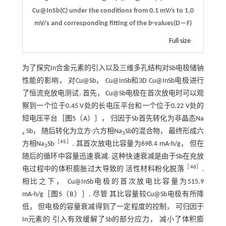
Cu@InSb(C) under the conditions from 0.1 mV/s to 1.0
mV/s and corresponding fitting of the
b
⁃values(D―F)
Full size
为了探究In合金元素的引入以及三维多孔结构对Sb电极储钠
性能的影响， 对Cu@Sb， Cu@InSb和3D Cu@InSb电极进行
了恒流充放电测试. 首先， Cu@Sb电极在首次放电时可以观
察到一个位于0.45 V处的长电压平台和一个位于0.22 V处的
短电压平台［
图5
（A）］， 归因于Sb首先转化为非晶态Na
Sb， 随后转化为立方-六方相Na
Sb的混合物， 最终形成六
x
3
［
45
］
方相Na
Sb
. 其首次放电比容量为698.4 mA·h/g， 但在
3
随后的循环中容量迅速衰减. 这种快速衰减是由于Sb在充放
［
46
］
电过程中的体积膨胀过大导致的 活性材料粉化脱落
.
相比之下， Cu@InSb电极的首次放电比容量为515.9
mA·h/g［
图5
（B）］. 尽管 其比容量较Cu@Sb电极有所降
低， 但电极的容量衰减得到了一定程度的控制， 可归因于
In元素的 引入有效缓解了Sb的部分应力， 减小了体积膨