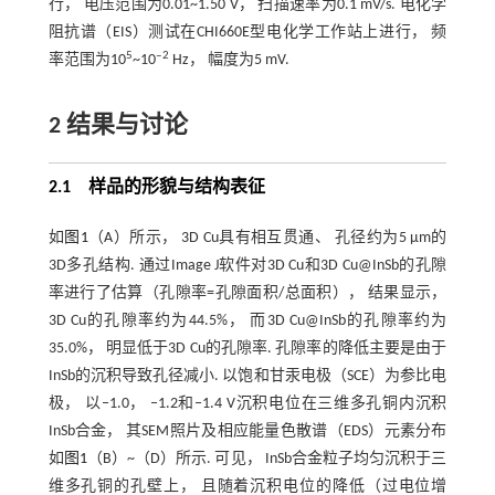
行， 电压范围为0.01~1.50 V， 扫描速率为0.1 mV/s. 电化学
阻抗谱（EIS）测试在CHI660E型电化学工作站上进行， 频
5
‒2
率范围为10
~10
Hz， 幅度为5 mV.
2 结果与讨论
2.1 样品的形貌与结构表征
如
图1
（A）所示， 3D Cu具有相互贯通、 孔径约为5 μm的
3D多孔结构. 通过Image J软件对3D Cu和3D Cu@InSb的孔隙
率进行了估算（孔隙率=孔隙面积/总面积）， 结果显示，
3D Cu的孔隙率约为44.5%， 而3D Cu@InSb的孔隙率约为
35.0%， 明显低于3D Cu的孔隙率. 孔隙率的降低主要是由于
InSb的沉积导致孔径减小. 以饱和甘汞电极（SCE）为参比电
极， 以‒1.0， ‒1.2和‒1.4 V沉积电位在三维多孔铜内沉积
InSb合金， 其SEM照片及相应能量色散谱（EDS）元素分布
如
图1
（B）~（D）所示. 可见， InSb合金粒子均匀沉积于三
维多孔铜的孔壁上， 且随着沉积电位的降低（过电位增