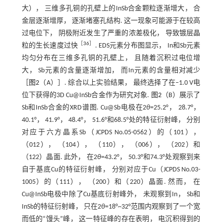
大）， 三维多孔铜的孔壁上的InSb合金颗粒逐渐增大， 合
金层逐渐增厚， 逐渐堵塞孔结构. 这一现象可能源于在较高
过电位下， 阴极附近发生了严重的浓差极化， 导致镀层晶
［
36
］
粒的生长速度过快
. EDS元素分布图显示， In和Sb元素
均匀分布在三维多孔铜的孔壁上， 且随着沉积过电位增
大， Sb元素的含量逐渐增加， 而In元素的含量相对减少
［
图2
（A）］. 综合以上实验结果， 最终选择了在‒1.0 V电
位下获得的3D Cu@InSb合金作为研究对象.
图2
（B）展示了
Sb和InSb合金的XRD谱图. Cu@Sb电极在2
θ
=25.2°， 28.7°，
40.1°， 41.9°， 48.4°， 51.6°和68.5°处的特征衍射峰， 分别
对应于六方晶系Sb（JCPDS No.05-0562）的（101），
（012）， （104）， （110）， （006）， （202）和
（122）晶面. 此外， 在2
θ
=43.2°， 50.3°和74.3°处观察到来
自于基底Cu的特征衍射峰， 分别对应于Cu（JCPDS No.03-
1005）的（111）， （200）和（220）晶面. 然而， 在
Cu@InSb电极中除了Cu基底衍射峰外， 未观察到In， Sb和
InSb的特征衍射峰， 只在2
θ
=18°~32°范围内观察到了一个宽
而低的“馒头”峰， 这一特征峰的存在表明， 电沉积得到的