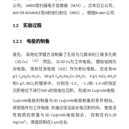
公司； S4800型扫描电子显微镜（SEM）， 日本日立公司；
AXS D8 ADVANCE型X射线衍射仪（XRD）， 德国Bruker公司.
1.2 实验过程
1.2.1 电极的制备
首先， 采用化学镀方法制备了孔径为几微米的三维多孔铜
［
35
］
（3D Cu）
. 然后， 以3D Cu为工作电极， 镀铂钛网为
对电极， 饱和甘汞电极（SCE）作为参比电极， 在含有40
g/L C
H
O
·H
O， 40 g/L C
H
Na
O
·2H
O， 4 g/L InCl
·4H
O
6
8
7
2
6
5
3
7
2
3
2
和5 g/L SbCl
的镀液中， 分别在‒1.0， ‒1.2和‒1.4 V的恒定
3
沉积电位下进行300 s的恒电位沉积， 形成3D Cu@InSb电极.
Cu@InSb电极的制备与3D Cu@InSb电极制备的条件相似，
将铜箔作为工作电极. 并通过适当延长电沉积时间， 使其活
性物质的质量与3D Cu@InSb电极相近， 控制在约0.28
2
mg/cm
， 厚度控制在5 μm左右.