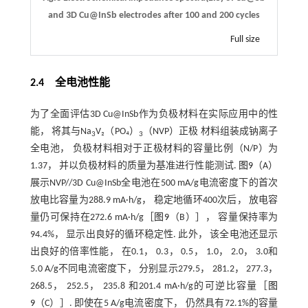
and 3D Cu@InSb electrodes after 100 and 200 cycles
Full size
2.4 全电池性能
为了全面评估3D Cu@InSb作为负极材料在实际应用中的性
能， 将其与Na
V₂（PO₄）
（NVP）正极 材料组装成钠离子
3
3
全电池， 负极材料相对于正极材料的容量比例（N/P）为
1.37， 并以负极材料的质量为基准进行性能测试.
图9
（A）
展示NVP//3D Cu@InSb全电池在500 mA/g电流密度下的首次
放电比容量为288.9 mA·h/g， 稳定地循环400次后， 放电容
量仍可保持在272.6 mA·h/g［
图9
（B）］， 容量保持率为
94.4%， 显示出良好的循环稳定性. 此外， 该全电池还显示
出良好的倍率性能， 在0.1， 0.3， 0.5， 1.0， 2.0， 3.0和
5.0 A/g不同电流密度下， 分别显示279.5， 281.2， 277.3，
268.5， 252.5， 235.8 和201.4 mA·h/g的可逆比容量［
图
9
（C）］. 即使在5 A/g电流密度下， 仍然具有72.1%的容量