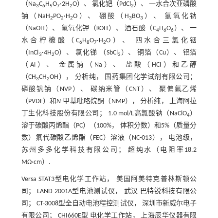
（Na
C
H
O
·2H
O）、 氯化钯（PdCl
）、 一水合次亚磷酸
3
6
5
7
2
2
钠（NaH
PO
·H
O）、 硼酸（H
BO
）、 氢氧化钠
2
2
2
3
3
（NaOH）、 氢氧化钾（KOH）、 酒石酸（C
H
O
）、 一
4
6
6
水合柠檬酸（C
H
O
·H
O）、 四水合三氯化铟
6
8
7
2
（InCl
·4H
O）、 氯化锑 （SbCl
）、 铜箔（Cu）、 铝箔
3
2
3
（Al）、 金属钠（Na）、 盐酸（HCl）和乙醇
（CH
CH
OH）， 分析纯， 国药集团化学试剂有限公司；
3
2
磷酸钒钠（NVP）、 碳纳米管（CNT）、 聚偏氟乙烯
（PVDF）和
N
-甲基吡咯烷酮（NMP）， 分析纯， 上海阿拉
丁生化科技股份有限公司； 1.0 mol/L高氯酸钠（NaClO
）
4
溶于碳酸丙烯酯（PC）（100%， 体积分数）和5%（质量分
数）氟代碳酸乙烯酯（FEC）溶液（NC-013）， 电池级，
苏州多多化学科技有限公司； 超纯水（电阻率18.2
MΩ·cm）.
Versa STAT3型电化学工作站， 美国阿美特克普林斯顿公
司； LAND 2001A型电池测试仪， 武汉 巴特锐科技有限公
司； CT-3008型全自动电池程控测试仪， 深圳市新威尔电子
有限公司； CHI660E型 电化学工作站， 上海辰华仪器有限