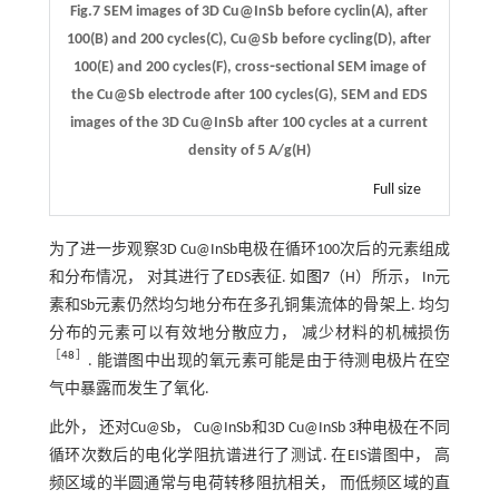
Fig.7 SEM images of 3D Cu@InSb before cyclin(A), after
100(B) and 200 cycles(C), Cu@Sb before cycling(D), after
100(E) and 200 cycles(F), cross⁃sectional SEM image of
the Cu@Sb electrode after 100 cycles(G), SEM and EDS
images of the 3D Cu@InSb after 100 cycles at a current
density of 5 A/g(H)
Full size
为了进一步观察3D Cu@InSb电极在循环100次后的元素组成
和分布情况， 对其进行了EDS表征. 如
图7
（H）所示， In元
素和Sb元素仍然均匀地分布在多孔铜集流体的骨架上. 均匀
分布的元素可以有效地分散应力， 减少材料的机械损伤
［
48
］
. 能谱图中出现的氧元素可能是由于待测电极片在空
气中暴露而发生了氧化.
此外， 还对Cu@Sb， Cu@InSb和3D Cu@InSb 3种电极在不同
循环次数后的电化学阻抗谱进行了测试. 在EIS谱图中， 高
频区域的半圆通常与电荷转移阻抗相关， 而低频区域的直