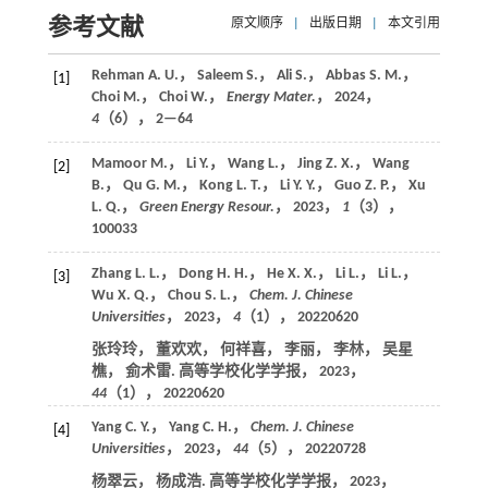
参考文献
原文顺序
|
出版日期
|
本文引用
Rehman A. U.， Saleem S.， Ali S.， Abbas S. M.，
[1]
Choi M.， Choi W.，
Energy Mater.
，
2024
，
4
（6）， 2—64
Mamoor M.， Li Y.， Wang L.， Jing Z. X.， Wang
[2]
B.， Qu G. M.， Kong L. T.， Li Y. Y.， Guo Z. P.， Xu
L. Q.，
Green Energy Resour.
，
2023
，
1
（3），
100033
Zhang L. L.， Dong H. H.， He X. X.， Li L.， Li L.，
[3]
Wu X. Q.， Chou S. L.，
Chem. J. Chinese
Universities
，
2023
，
4
（1）， 20220620
张玲玲， 董欢欢， 何祥喜， 李丽， 李林， 吴星
樵， 侴术雷. 高等学校化学学报，
2023
，
44
（1）， 20220620
Yang C. Y.， Yang C. H.，
Chem. J. Chinese
[4]
Universities
，
2023
，
44
（5）， 20220728
杨翠云， 杨成浩. 高等学校化学学报，
2023
，