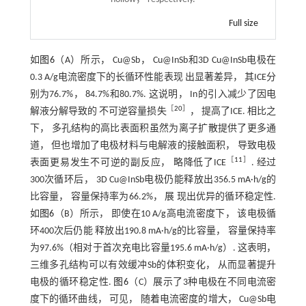
Full size
如
图6
（A）所示， Cu@Sb， Cu@InSb和3D Cu@InSb电极在
0.3 A/g电流密度下的长循环性能表现 出显著差异， 其ICE分
别为76.7%， 84.7%和80.7%. 这说明， In的引入减少了因电
［
20
］
解液分解导致的 不可逆容量损失
， 提高了ICE. 相比之
下， 多孔结构的高比表面积虽然为离子扩散提供了更多通
道， 但也增加了电极材料与电解液的接触面积， 导致电极
［
11
］
表面更易发生不可逆的副反应， 略降低了ICE
. 经过
300次循环后， 3D Cu@InSb电极仍能释放出356.5 mA·h/g的
比容量， 容量保持率为66.2%， 展 现出优异的循环稳定性.
如
图6
（B）所示， 即使在10 A/g高电流密度下， 该电极循
环400次后仍能 释放出190.8 mA·h/g的比容量， 容量保持率
为97.6%（相对于首次充电比容量195.6 mA·h/g）. 这表明，
三维多孔结构可以有效缓冲Sb的体积变化， 从而显著提升
电极的循环稳定性.
图6
（C）展示了3种电极在不同电流密
度下的循环曲线， 可见， 随着电流密度的增大， Cu@Sb电