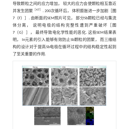
导致颗粒之间的应力增加， 较大的应力会使颗粒相互靠近
［
47
］
并发生团聚
. 200次循环后， 体积膨胀进一步加剧［
图
7
（F）］. 由断面的SEM照片可见， 部分Sb颗粒已经与集流
体分离， 说明电极的结构完整性遭到严重破坏［
图
7
（G）］， 最终导致电化学性能的恶化. 这些SEM结果表
明， In元素的引入能够有效防止Sb颗粒的团聚， 而三维结
构的设计对于提高Sb电极在循环过程中的结构稳定性起到
了至关重要的作用.