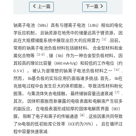
上一篇
下一篇
钠离子电池（SIBs）具有与锂离子电池（LIBs）相似的电化
学反应机制， 且钠资源在地壳中的储量远高于锂资源， 因
［
1
］
此在大规模储能系统中展现出巨大的应用潜力
.目前，
常用的钠离子电池负极材料包括碳材料、 合金型材料和金
［
2
~
5
］
属化合物等
. 锑（Sb）作为一种合金型负极材料， 因
其较高的理论比容量（660 mA·h/g）和较低的工作电位（约
［
6
］
0.5 V）， 被认为是理想的钠离子电池负极材料之一
.
然而， Sb基负极的实际应用仍面临诸多挑战. 首先， Sb在
充放电过程中会发生巨大的体积膨胀， 导致活性材料粉化
［
7
］
脱落， 与集流体失去电接触， 最终储钠容量迅速衰减
.
其次， 因体积膨胀而新暴露的电极表面和电解液产生较多
的副反应， 在电极表面形成较厚的固体电解质界面（SEI）
［
8
］
膜， 阻断了电子和离子的传输通道
. 这些因素共同导致
了Sb电极的低初始库仑效率（ICE约为70%）， 且在循环过
程中容量快速衰减.