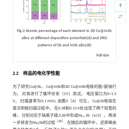
Fig.2 Atomic percentage of each element in 3D Cu@InSb
alloy at different deposition potentials(A) and XRD
patterns of Sb and InSb alloy(B)
Full size
2.2 样品的电化学性能
为了研究Cu@Sb， Cu@InSb和3D Cu@InSb电极的脱/嵌钠行
为， 对其进行了循环伏安（CV）测试， 电压窗口为0~1.5
V， 扫描速率为0.1 mV/s. 由
图3
（A）可见， Cu@Sb电极在
首次阴极扫描过程中， 在0.38和0.13 V处出现了两个较宽的
峰， 分别对应于钠离子插入Sb中形成Na
Sb（
x
≤3）， 再进
x
［
38
］
一步转变为Na
Sb的过程
. 在随后的循环中， 还原峰由
3