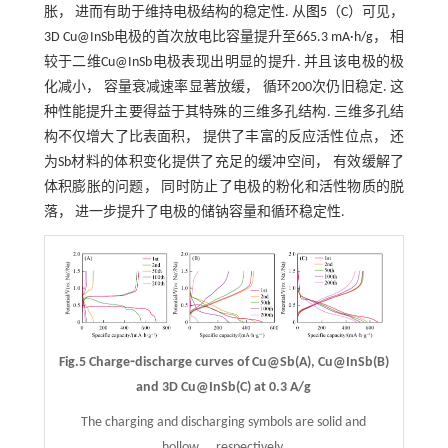
胀， 进而有助于维持电极结构的稳定性. 从
图5
（C）可见，
3D Cu@InSb电极的首次放电比容量提升至665.3 mA·h/g， 相
较于二维Cu@InSb电极表现出明显的提升. 并且该电极的极
化减小， 容量衰减速率显著放缓， 循环200次仍旧稳定. 这
种性能提升主要得益于其特殊的三维多孔结构. 三维多孔结
构不仅增大了比表面积， 提供了丰富的反应活性位点， 还
为Sb材料的体积变化提供了充足的缓冲空间， 有效缓解了
体积膨胀的问题， 同时防止了电极的粉化和活性物质的脱
落， 进一步提升了电极的储钠容量和循环稳定性.
Fig.5 Charge⁃discharge curves of Cu@Sb(A), Cu@InSb(B)
and 3D Cu@InSb(C) at 0.3 A/g
The charging and discharging symbols are solid and
hollow， respectively.