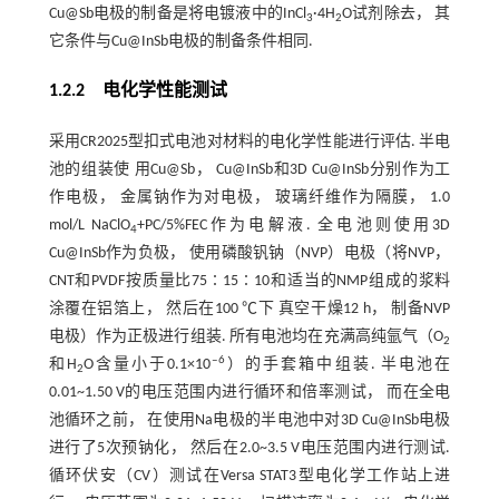
Cu@Sb电极的制备是将电镀液中的InCl
·4H
O试剂除去， 其
3
2
它条件与Cu@InSb电极的制备条件相同.
1.2.2 电化学性能测试
采用CR2025型扣式电池对材料的电化学性能进行评估. 半电
池的组装使 用Cu@Sb， Cu@InSb和3D Cu@InSb分别作为工
作电极， 金属钠作为对电极， 玻璃纤维作为隔膜， 1.0
mol/L NaClO
+PC/5%FEC作为电解液. 全电池则使用3D
4
Cu@InSb作为负极， 使用磷酸钒钠（NVP）电极（将NVP，
CNT和PVDF按质量比75∶15∶10和适当的NMP组成的浆料
涂覆在铝箔上， 然后在100 ℃下 真空干燥12 h， 制备NVP
电极）作为正极进行组装. 所有电池均在充满高纯氩气（O
2
‒6
和H
O含量小于0.1×10
）的手套箱中组装. 半电池在
2
0.01~1.50 V的电压范围内进行循环和倍率测试， 而在全电
池循环之前， 在使用Na电极的半电池中对3D Cu@InSb电极
进行了5次预钠化， 然后在2.0~3.5 V电压范围内进行测试.
循环伏安（CV）测试在Versa STAT3型电化学工作站上进