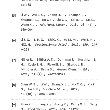
Hu C. F.， Lei B. F.，
Chem. Eng. J.
，
2022
，
428
，
131168
Li W.， Wu S. S.， Zhang H. R.， Zhang X. J.，
[5]
Zhuang J. L.， Hu C. F.， Liu Y. L.， Lei B. F.， Ma L.，
Wang X. J.，
Adv. Funct. Mater.
，
2018
，
28
（44），
1804004
Li Z. X.， Li H. X.， Shi C. X.， Yu M. M.， Wei L. H.，
[6]
Ni Z. H.，
Spectrochimica. Acta A
，
2016
，
159
， 249
—253
Nißler R.， Müller A. T.， Dohrman F.， Kurth L.， Li
[7]
H.， Cosio E. G.， Flavel B. S.， Giraldo J. P.，
Mithöfer A.， Kruss S.，
Angew. Chem. Int. Ed.
，
2022
，
61
（2）， e202108373
Chen W. B.， Li W.， Zhang X. J.， Ma C. G.， Xia Z.
[8]
G.， Lei B. F.，
Sci. China Mater.
，
2022
，
65
（10）， 2802—2808
Zhao Y. L.， Jiang X.， Huang K.， Xiong X. L.， Yang
[9]
Q.，
Food Chem.
，
2025
，
463
， 141280