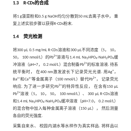
1.3 R
-
CDs的合成
将1 g菠菜粉和0.5 g NaOH均匀分散到50 mL去离子水中， 重
复上述实验步骤以获得R-CDs粉末.
1.4 荧光检测
将300 μL 0.5 mg/mL R-CDs溶液和300 μL不同浓度（5， 10，
2+
50， 100 nmol/L）的Pb
溶液与1.4 mL Na
HPO
-NaH
PO
缓
2
4
2
4
2+
冲溶液（pH=7， 0.2 mol/L）混合制备Pb
的标准溶液. 待系
+
统平衡时， 在400 nm激发波长下记录荧光光谱. 用Ag
，
2+
Ba²⁺和Ca²⁺等金属离子（100 nmol/L）替代Pb
， 记录荧光
2+
响应. 为了进一步研究Pb
的特异性反应， 在含有150 μL
2+
Pb
溶液（5， 10， 50， 100 nmol/L）、 300 μL R-CDs溶液
和1.4 mL Na
HPO
-NaH
PO
缓冲溶液（pH=7.0， 0.2 mol/L）
2
4
2
4
的混合物中加入每种金属离子溶液（150 μL）， 然后测量
各自的荧光强度.
采集自来水、 校园内湖水等水样作为真实样品. 将样品以