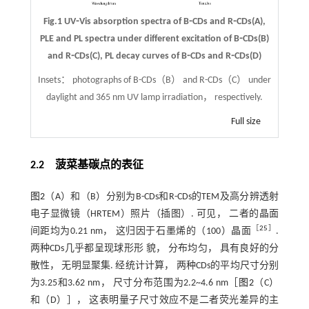
Fig.1 UV⁃Vis absorption spectra of B⁃CDs and R⁃CDs(A),
PLE and PL spectra under different excitation of B⁃CDs(B)
and R⁃CDs(C), PL decay curves of B⁃CDs and R⁃CDs(D)
Insets： photographs of B-CDs（B） and R-CDs（C） under
daylight and 365 nm UV lamp irradiation， respectively.
Full size
2.2 菠菜基碳点的表征
图2
（A）和（B）分别为B-CDs和R-CDs的TEM及高分辨透射
电子显微镜（HRTEM）照片（插图）. 可见， 二者的晶面
［
25
］
间距均为0.21 nm， 这归因于石墨烯的（100）晶面
.
两种CDs几乎都呈现球形形 貌， 分布均匀， 具有良好的分
散性， 无明显聚集. 经统计计算， 两种CDs的平均尺寸分别
为3.25和3.62 nm， 尺寸分布范围为2.2~4.6 nm［
图2
（C）
和（D）］， 这表明量子尺寸效应不是二者荧光差异的主