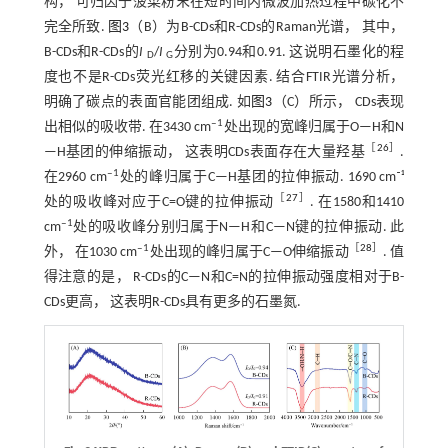
构， 可归因于菠菜粉末在短时间内微波加热过程中碳化不
完全所致.
图3
（B）为B-CDs和R-CDs的Raman光谱， 其中，
B-CDs和R-CDs的
I
/
I
分别为0.94和0.91. 这说明石墨化的程
D
G
度也不是R-CDs荧光红移的关键因素. 结合FTIR光谱分析，
明确了碳点的表面官能团组成. 如
图3
（C）所示， CDs表现
‒1
出相似的吸收带. 在3430 cm
处出现的宽峰归属于O—H和N
［
26
］
—H基团的伸缩振动， 这表明CDs表面存在大量羟基
.
‒1
在2960 cm
处的峰归属于C—H基团的拉伸振动. 1690 cm⁻¹
［
27
］
处的吸收峰对应于C=O键的拉伸振动
. 在1580和1410
‒1
cm
处的吸收峰分别归属于N—H和C—N键的拉伸振动. 此
‒1
［
28
］
外， 在1030 cm
处出现的峰归属于C—O伸缩振动
. 值
得注意的是， R-CDs的C—N和C=N的拉伸振动强度相对于B-
CDs更高， 这表明R-CDs具有更多的石墨氮.