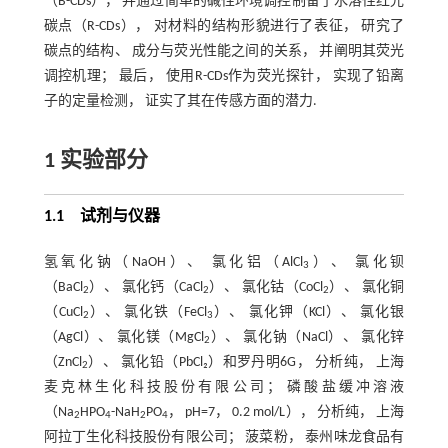
（B-CDs）， 并通过简单的碱性环境调控制备了水溶性红光
碳点（R-CDs）， 对材料的结构形貌进行了表征， 研究了
碳点的结构、 成分与荧光性能之间的关系， 并阐明其荧光
调控机理； 最后， 使用R-CDs作为荧光探针， 实现了铅离
子的定量检测， 证实了其在传感方面的潜力.
1 实验部分
1.1 试剂与仪器
氢氧化钠（NaOH）、 氯化铝（AlCl
）、 氯化钡
3
（BaCl
）、 氯化钙（CaCl
）、 氯化钴（CoCl
）、 氯化铜
2
2
2
（CuCl
）、 氯化铁（FeCl
）、 氯化钾（KCl）、 氯化银
2
3
（AgCl）、 氯化镁（MgCl
）、 氯化钠（NaCl）、 氯化锌
2
（ZnCl
）、 氯化铅（PbCl₂）和罗丹明6G， 分析纯， 上海
2
麦克林生化科技股份有限公司； 磷酸盐缓冲溶液
（Na
HPO
-NaH
PO
， pH=7， 0.2 mol/L）， 分析纯， 上海
2
4
2
4
阿拉丁生化科技股份有限公司； 菠菜粉， 泰州味龙食品有