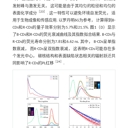
发射峰与激发无关， 这可能是由于其均匀的粒径和均匀的
［
23
］
表面化学成分
. 这一特性可以避免环境自发荧光， 适
用于生物成像和传感应用. 以罗丹明6G为参考， 计算得到B-
CDs和R-CDs的量子效率分别为5.7%和21.5%.
图1
（D）显示
了B-CDs和R-CDs的荧光衰减曲线及其指数拟合结果. B-CDs与
R-CDs的荧光寿命分别为7.81和6.62 ns. 其中， B-CDs呈单指
数衰减， 而R-CDs呈双指数衰减， 这表明R-CDs可能存在多
个发光中心， 碳核结构和表面缺陷状态相关的辐射跃迁共
［
24
］
同影响了R-CDs的PL红移
.