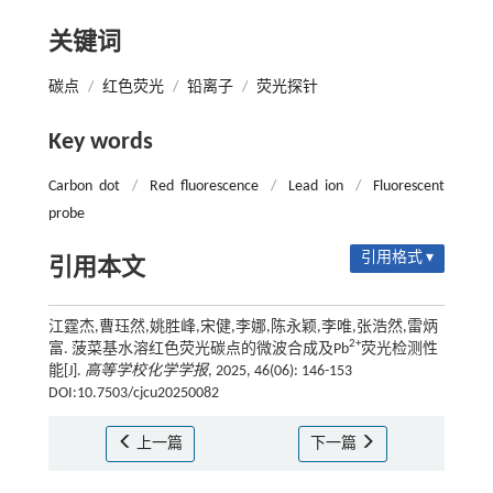
关键词
碳点
/
红色荧光
/
铅离子
/
荧光探针
Key words
Carbon dot
/
Red fluorescence
/
Lead ion
/
Fluorescent
probe
引用格式 ▾
引用本文
江霆杰,曹珏然,姚胜峰,宋健,李娜,陈永颖,李唯,张浩然,雷炳
2+
富. 菠菜基水溶红色荧光碳点的微波合成及Pb
荧光检测性
能[J].
高等学校化学学报
, 2025, 46(06): 146-153
DOI:10.7503/cjcu20250082
上一篇
下一篇