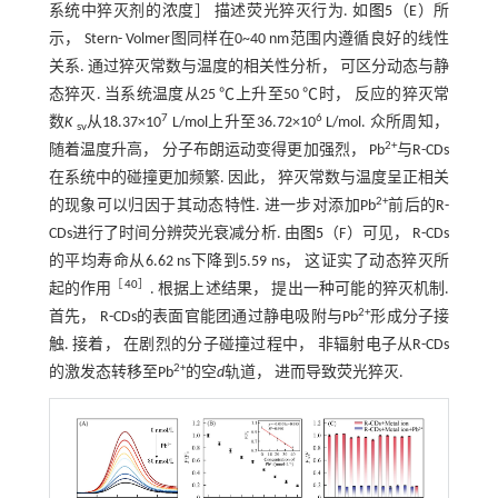
系统中猝灭剂的浓度］ 描述荧光猝灭行为. 如
图5
（E）所
示， Stern- Volmer图同样在0~40 nm范围内遵循良好的线性
关系. 通过猝灭常数与温度的相关性分析， 可区分动态与静
态猝灭. 当系统温度从25 ℃上升至50 ℃时， 反应的猝灭常
7
6
数
K
从18.37×10
L/mol上升至36.72×10
L/mol. 众所周知，
sv
2+
随着温度升高， 分子布朗运动变得更加强烈， Pb
与R-CDs
在系统中的碰撞更加频繁. 因此， 猝灭常数与温度呈正相关
2+
的现象可以归因于其动态特性. 进一步对添加Pb
前后的R-
CDs进行了时间分辨荧光衰减分析. 由
图5
（F）可见， R-CDs
的平均寿命从6.62 ns下降到5.59 ns， 这证实了动态猝灭所
［
40
］
起的作用
. 根据上述结果， 提出一种可能的猝灭机制.
2+
首先， R-CDs的表面官能团通过静电吸附与Pb
形成分子接
触. 接着， 在剧烈的分子碰撞过程中， 非辐射电子从R-CDs
2+
的激发态转移至Pb
的空
d
轨道， 进而导致荧光猝灭.