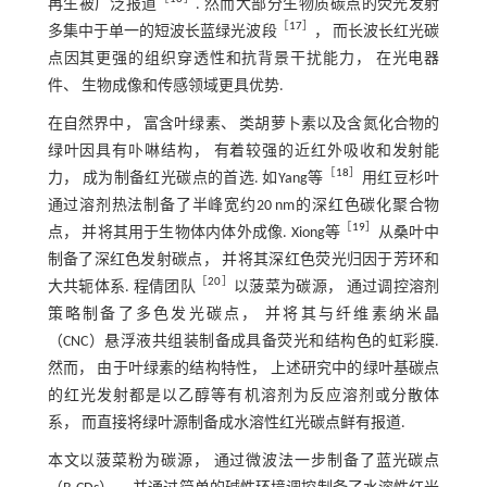
再生被广泛报道
. 然而大部分生物质碳点的荧光发射
［
17
］
多集中于单一的短波长蓝绿光波段
， 而长波长红光碳
点因其更强的组织穿透性和抗背景干扰能力， 在光电器
件、 生物成像和传感领域更具优势.
在自然界中， 富含叶绿素、 类胡萝卜素以及含氮化合物的
绿叶因具有卟啉结构， 有着较强的近红外吸收和发射能
［
18
］
力， 成为制备红光碳点的首选. 如Yang等
用红豆杉叶
通过溶剂热法制备了半峰宽约20 nm的深红色碳化聚合物
［
19
］
点， 并将其用于生物体内体外成像. Xiong等
从桑叶中
制备了深红色发射碳点， 并将其深红色荧光归因于芳环和
［
20
］
大共轭体系. 程倩团队
以菠菜为碳源， 通过调控溶剂
策略制备了多色发光碳点， 并将其与纤维素纳米晶
（CNC）悬浮液共组装制备成具备荧光和结构色的虹彩膜.
然而， 由于叶绿素的结构特性， 上述研究中的绿叶基碳点
的红光发射都是以乙醇等有机溶剂为反应溶剂或分散体
系， 而直接将绿叶源制备成水溶性红光碳点鲜有报道.
本文以菠菜粉为碳源， 通过微波法一步制备了蓝光碳点