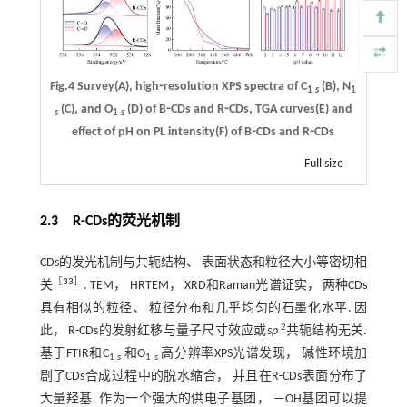
Fig.4 Survey(A), high⁃resolution XPS spectra of C
(B), N
1
s
1
(C), and O
(D) of B⁃CDs and R⁃CDs, TGA curves(E) and
s
1
s
effect of pH on PL intensity(F) of B⁃CDs and R⁃CDs
Full size
2.3 R
-
CDs的荧光机制
CDs的发光机制与共轭结构、 表面状态和粒径大小等密切相
［
33
］
关
. TEM， HRTEM， XRD和Raman光谱证实， 两种CDs
具有相似的粒径、 粒径分布和几乎均匀的石墨化水平. 因
2
此， R-CDs的发射红移与量子尺寸效应或
sp
共轭结构无关.
基于FTIR和C
和O
高分辨率XPS光谱发现， 碱性环境加
1
s
1
s
剧了CDs合成过程中的脱水缩合， 并且在R-CDs表面分布了
大量羟基. 作为一个强大的供电子基团， —OH基团可以提