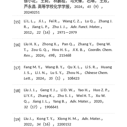
徐小花， 王莉， 林鹏程， 马天锋， 石琳， 王欢，
芦永昌. 高等学校化学学报，
2024
，
45
（9），
20240251
Li L. L.， Ji J.， Fei R.， Wang C. Z.， Lu Q.， Zhang J.
[15]
R.， Jiang L. P.， Zhu J. J.，
Adv. Funct. Mater.
，
2012
，
22
（14）， 2971—2979
Liu H. X.， Zhong X.， Pan Q.， Zhang Y.， Deng W.
[16]
T.， Zou G. Q.， Hou H. S.， Ji X. B.，
Coordin. Chem.
Rev.
，
2024
，
498
， 215468
Fang M. Y.， Wang B. Y.， Qu X. L.， Li S. R.， Huang
[17]
J. S.， Li J. N.， Lu S. Y.， Zhou N.，
Chinese Chem.
Lett.
，
2024
，
35
（1）， 108423
Liu J. J.， Geng Y. J.， Li D. W.， Yao H.， Huo Z. P.，
[18]
Li Y. F.， Zhang K.， Zhu S. J.， Wei H. T.， Xu W.
Q.， Jiang J. L.， Yang B.，
Adv. Mater.
，
2020
，
32
（17）， 1906641
Liu J.， Kong T. Y.， Xiong H. M.，
Adv. Mater.
，
[19]
2022
，
34
（16）， 2200152