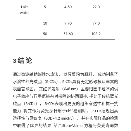
Lake
5
4.60
92.0
2.68
water
10
9.70
97.0
0.85
50
51.60
103.2
4.20
3 结 论
通过微波辅助碱性水热法， 以菠菜粉为原料， 成功制备了
水溶性红光碳点（R-CDs）. R-CDs具有无定形碳核及丰富的
表面官能团， 其红光发射（648 nm）主要归因于羟基的供
电子效应与石墨氮掺杂对带隙的协同调控. 相比于传统蓝光
碳点（B-CDs）， R-CDs表现出更强的组织穿透性和抗干扰
能力. 将其作为荧光探针用于Pb²⁺检测时， R-CDs展现出高
选择性与灵敏度（LOD=4.2 nmol/L）， 并在实际样品的检测
中取得了优异的结果. 结合Stern-Volmer方程与荧光寿命数