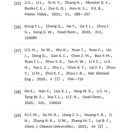
Li S.， Li L.， Tu H. Y.， Zhang H.， Silvester D. S.，
[25]
Banks C. E.， Zou G. Q.， Hou H. S.， Ji X. B.，
Mater. Today
，
2021
，
51
， 188—207
Kong Y. L.， Cheng Q.， He Y.， Ge Y. L.， Zhou J.
[26]
G.， Song G. W.，
Food Chem.
，
2020
，
312
，
126089
Li S. H.， Su W.， Wu H.， Yuan T.， Yuan C.， Liu
[27]
J.， Deng G.， Gao X. C.， Chen Z. M.， Bao Y. M.，
Yuan F. L.， Zhou S. X.， Tan H. W.， Li Y. C.， Li X.
H.， Fan L. Z.， Zhu J.， Chen A. T.， Liu F. Y.， Zhou
Y.， Li M.， Zhai X. C.， Zhou J. B.，
Nat. Biomed.
Eng.
，
2020
，
4
（7）， 704—716
He X.， Han Y.， Luo X. L.， Yang W. X.， Li C. H.，
[28]
Tang W. Z.， Yue T. L.， Li Z. H.，
Food Chem.
，
2020
，
320
， 126624
Fu F. M.， Xu M. R.， Liang Z. S.， Huang S. R.， Li
[29]
H.， Zhang H. R.， Li W.， Zheng M. T.， Lei B. F.，
Chem. J. Chinese Universities
，
2023
，
44
（2），