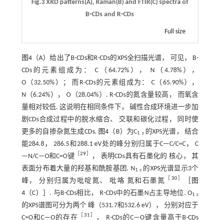
Fig.3 XRD patterns(A), Raman(B) and FTIR(C) spectra of
B⁃CDs and R⁃CDs
Full size
图4
（A）给出了B-CDs和R-CDs的XPS全扫描光谱， 可见， B-
CDs的元素组成为： C（64.72%）， N（4.78%），
O（32.50%）； 而R-CDs的元素组成为： C（65.90%），
N（6.24%）， O（28.04%）. R-CDs的氮含量较高， 而氧含
量相对较低. 这说明在相同条件下， 碱性合成环境进一步加
剧CDs合成过程中的脱水缩合、 交联和碳化过程， 同时使
更多的自掺杂氮生成CDs.
图4
（B）为C
的XPS光谱， 结合
1
s
能284.8， 286.5和288.1 eV处的峰分别归属于C—C/C=C， C
［
29
］
—N/C—O和C=O键
， 表明CDs具有石墨化的 核心， 其
表面分布着大量的羟基和酰胺基团. N
的XPS光谱显示3个
1
s
［
30
］
峰， 分别归属为吡啶氮、 吡咯 氮和石墨氮
［
图
4
（C）］. 与B-CDs相比， R-CDs中的石墨N占主导地位. O
1
s
的XPS谱图可分为两个 峰（531.7和532.6 eV）， 分别对应于
［
31
］
C=O和C—O的存在
， R-CDs的C—O键含量高于B-CDs