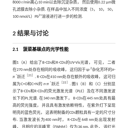
8000 r/min离心10 min以去除沉淀杂质， 然后使用0.22 μm微
孔滤膜去除小杂质. 在样品中加入不同浓度（5， 10， 50，
2+
100 nmol/L）Pb
溶液进行进一步的检测.
2 结果与讨论
2.1 菠菜基碳点的光学性能
图1
（A）给出了B-CDs和R-CDs的UV-Vis光谱， 可见， 二者
2
在270 nm处存在相同的吸收峰， 这归因于
sp
杂化芳环的
π
-
*
［
21
］
π
跃迁
. R-CDs在410 nm处存在额外的吸收峰， 这可归
*
［
22
］
属为C=O和C=N的
n
-
π
跃迁
.
图1
（B）和（C）分别显
示了B-CDs和R-CDs的荧光激发光谱（PLE）及在不同激发波
长下的PL光谱. 在340 nm激发下， B-CDs在445 nm处具有最
高的荧光强度， 并且具有激发依赖特性， 在紫外灯下呈现
明亮的蓝色荧光， 这表明制备的CDs颗粒具有一定的尺寸分
布. 当激发波长为400 nm时， R-CDs在648 nm处出现发射
峰， 且相应的半峰宽（FWHM）仅为36 nm. 此外， 该红光