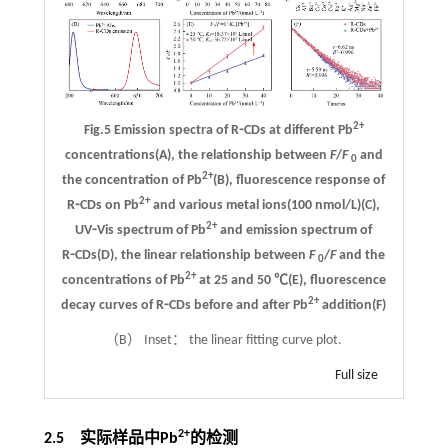
2+
Fig.5 Emission spectra of R⁃CDs at different Pb
concentrations(A), the relationship between
F
/
F
and
0
2+
the concentration of Pb
(B), fluorescence response of
2+
R⁃CDs on Pb
and various metal ions(100 nmol/L)(C),
2+
UV⁃Vis spectrum of Pb
and emission spectrum of
R⁃CDs(D), the linear relationship between
F
/
F
and the
0
2+
concentrations of Pb
at 25 and 50 ℃(E), fluorescence
2+
decay curves of R⁃CDs before and after Pb
addition(F)
（B） Inset： the linear fitting curve plot.
Full size
2+
2.5 实际样品中Pb
的检测