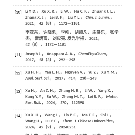
Li Y. D.， Xu X. K.， Li W.， Hu C. F.， Zhuang J. L.，
[10]
Zhang X. J.， Lei B. F.， Liu Y. L.，
Chin. J. Lumin.
，
2021
，
42
（8）， 1172—1181
李亚东， 许晓凯， 李唯， 胡超凡， 庄健乐， 张学
杰， 雷炳富， 刘应亮. 发光学报，
2021
，
42
（8）， 1172—1181
Joseph J.， Anappara A. A.，
ChemPhysChem
，
[11]
2017
，
18
（3）， 292—298
Xu H. H.， Yan L. H.， Nguyen V.， Yu Y.， Xu Y. M.，
[12]
Appl. Surf. Sci.
，
2017
，
414
， 238—243
Xu H.， An Z. H.， Zhang H. R.， Li W.， Yang X.，
[13]
Kang Y. Y.， Su W.， Zheng M. T.， Lei B. F.，
Mater.
Res. Bull.
，
2024
，
170
， 112590
Xu X. H.， Wang L.， Lin P. C.， Ma T. F.， Shi L.，
[14]
Wang H.， Lu Y. C.，
Chem. J. Chinese Universities
，
2024
，
45
（9）， 20240251