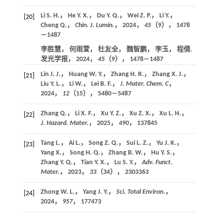
Li S. H.， He Y. X.， Du Y. Q.， Wei Z. P.， Li Y.，
[20]
Cheng Q.，
Chin. J. Lumin
.，
2024
，
45
（9）， 1478
—1487
李胜慧， 何雨萱， 杜友全， 魏智鹏， 李玉， 程倩.
发光学报，
2024
，
45
（9）， 1478—1487
Lin J. J.， Huang W. Y.， Zhang H. R.， Zhang X. J.，
[21]
Liu Y. L.， Li W.， Lei B. F.，
J. Mater. Chem. C
，
2024
，
12
（15）， 5480—5487
Zhang Q.， Li X. F.， Xu Y. Z.， Xu Z. X.， Xu L. H.，
[22]
J. Hazard. Mater.
，
2025
，
490
， 137845
Tang L.， Ai L.， Song Z. Q.， Sui L. Z.， Yu J. K.，
[23]
Yang X.， Song H. Q.， Zhang B. W.， Hu Y. S.，
Zhang Y. Q.， Tian Y. X.， Lu S. Y.，
Adv. Funct.
Mater.
，
2023
，
33
（34）， 2303363
Zhong W. L.， Yang J. Y.，
Sci. Total Environ
.，
[24]
2024
，
957
， 177473