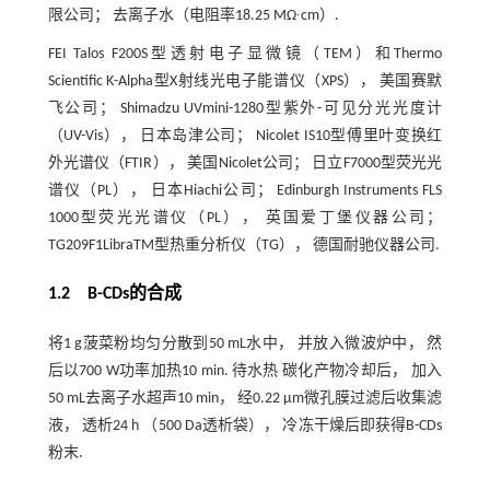
限公司； 去离子水（电阻率18.25 MΩ∙cm）.
FEI Talos F200S型透射电子显微镜（TEM）和Thermo
Scientific K-Alpha型X射线光电子能谱仪（XPS）， 美国赛默
飞公司； Shimadzu UVmini-1280型紫外-可见分光光度计
（UV-Vis）， 日本岛津公司； Nicolet IS10型傅里叶变换红
外光谱仪（FTIR）， 美国Nicolet公司； 日立F7000型荧光光
谱仪（PL）， 日本Hiachi公司； Edinburgh Instruments FLS
1000型荧光光谱仪（PL）， 英国爱丁堡仪器公司；
TG209F1LibraTM型热重分析仪（TG）， 德国耐驰仪器公司.
1.2 B
-
CDs的合成
将1 g菠菜粉均匀分散到50 mL水中， 并放入微波炉中， 然
后以700 W功率加热10 min. 待水热 碳化产物冷却后， 加入
50 mL去离子水超声10 min， 经0.22 μm微孔膜过滤后收集滤
液， 透析24 h （500 Da透析袋）， 冷冻干燥后即获得B-CDs
粉末.