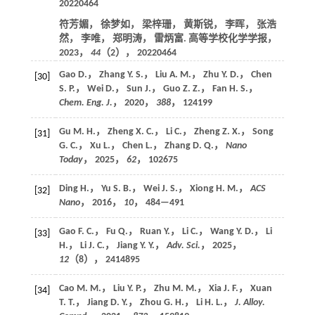
20220464
符芳媚， 徐梦如， 梁梓珊， 黄斯锐， 李晖， 张浩
然， 李唯， 郑明涛， 雷炳富. 高等学校化学学报，
2023
，
44
（2）， 20220464
Gao D.， Zhang Y. S.， Liu A. M.， Zhu Y. D.， Chen
[30]
S. P.， Wei D.， Sun J.， Guo Z. Z.， Fan H. S.，
Chem. Eng. J.
，
2020
，
388
， 124199
Gu M. H.， Zheng X. C.， Li C.， Zheng Z. X.， Song
[31]
G. C.， Xu L.， Chen L.， Zhang D. Q.，
Nano
Today
，
2025
，
62
， 102675
Ding H.， Yu S. B.， Wei J. S.， Xiong H. M.，
ACS
[32]
Nano
，
2016
，
10
， 484—491
Gao F. C.， Fu Q.， Ruan Y.， Li C.， Wang Y. D.， Li
[33]
H.， Li J. C.， Jiang Y. Y.，
Adv. Sci.
，
2025
，
12
（8）， 2414895
Cao M. M.， Liu Y. P.， Zhu M. M.， Xia J. F.， Xuan
[34]
T. T.， Jiang D. Y.， Zhou G. H.， Li H. L.，
J. Alloy.