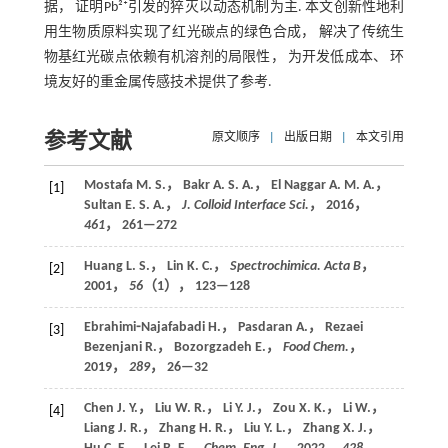
据， 证明Pb²⁺引发的猝灭以动态机制为主. 本文创新性地利
用生物质原料实现了红光碳点的绿色合成， 解决了传统生
物基红光碳点依赖有机溶剂的局限性， 为开发低成本、 环
境友好的重金属传感技术提供了参考.
参考文献
原文顺序
|
出版日期
|
本文引用
Mostafa M. S.， Bakr A. S. A.， El Naggar A. M. A.，
[1]
Sultan E. S. A.，
J. Colloid Interface Sci.
，
2016
，
461
， 261—272
Huang L. S.， Lin K. C.，
Spectrochimica. Acta B
，
[2]
2001
，
56
（1）， 123—128
Ebrahimi⁃Najafabadi H.， Pasdaran A.， Rezaei
[3]
Bezenjani R.， Bozorgzadeh E.，
Food Chem.
，
2019
，
289
， 26—32
Chen J. Y.， Liu W. R.， Li Y. J.， Zou X. K.， Li W.，
[4]
Liang J. R.， Zhang H. R.， Liu Y. L.， Zhang X. J.，