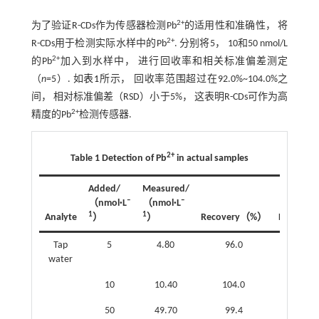
2+
为了验证R-CDs作为传感器检测Pb
的适用性和准确性， 将
2+
R-CDs用于检测实际水样中的Pb
. 分别将5， 10和50 nmol/L
2+
的Pb
加入到水样中， 进行回收率和相关标准偏差测定
（
n
=5）. 如
表1
所示， 回收率范围超过在92.0%~104.0%之
间， 相对标准偏差（RSD）小于5%， 这表明R-CDs可作为高
2+
精度的Pb
检测传感器.
2+
Table 1 Detection of Pb
in actual samples
Added/
Measured/
‒
‒
（nmol·L
（nmol·L
1
1
Analyte
）
）
Recovery（%）
RSD（%
Tap
5
4.80
96.0
1.89
water
10
10.40
104.0
4.26
50
49.70
99.4
2.10