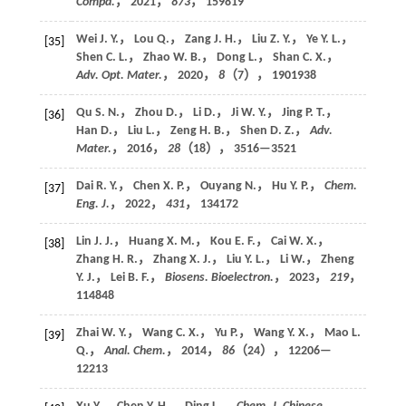
Compd.
，
2021
，
873
， 159819
Wei J. Y.， Lou Q.， Zang J. H.， Liu Z. Y.， Ye Y. L.，
[35]
Shen C. L.， Zhao W. B.， Dong L.， Shan C. X.，
Adv. Opt. Mater.
，
2020
，
8
（7）， 1901938
Qu S. N.， Zhou D.， Li D.， Ji W. Y.， Jing P. T.，
[36]
Han D.， Liu L.， Zeng H. B.， Shen D. Z.，
Adv.
Mater.
，
2016
，
28
（18）， 3516—3521
Dai R. Y.， Chen X. P.， Ouyang N.， Hu Y. P.，
Chem.
[37]
Eng. J.
，
2022
，
431
， 134172
Lin J. J.， Huang X. M.， Kou E. F.， Cai W. X.，
[38]
Zhang H. R.， Zhang X. J.， Liu Y. L.， Li W.， Zheng
Y. J.， Lei B. F.，
Biosens. Bioelectron.
，
2023
，
219
，
114848
Zhai W. Y.， Wang C. X.， Yu P.， Wang Y. X.， Mao L.
[39]
Q.，
Anal. Chem.
，
2014
，
86
（24）， 12206—
12213