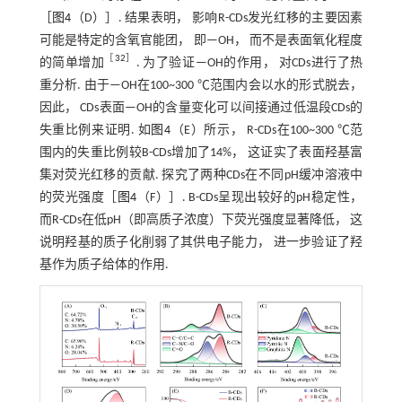
［
图4
（D）］. 结果表明， 影响R-CDs发光红移的主要因素
可能是特定的含氧官能团， 即—OH， 而不是表面氧化程度
［
32
］
的简单增加
. 为了验证—OH的作用， 对CDs进行了热
重分析. 由于—OH在100~300 ℃范围内会以水的形式脱去，
因此， CDs表面—OH的含量变化可以间接通过低温段CDs的
失重比例来证明. 如
图4
（E）所示， R-CDs在100~300 ℃范
围内的失重比例较B-CDs增加了14%， 这证实了表面羟基富
集对荧光红移的贡献. 探究了两种CDs在不同pH缓冲溶液中
的荧光强度［
图4
（F）］. B-CDs呈现出较好的pH稳定性，
而R-CDs在低pH（即高质子浓度）下荧光强度显著降低， 这
说明羟基的质子化削弱了其供电子能力， 进一步验证了羟
基作为质子给体的作用.