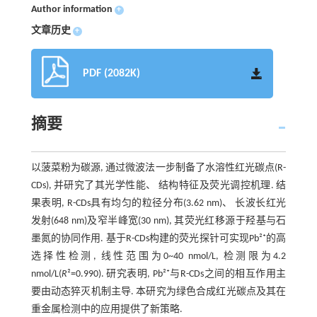
Author information
+
文章历史
+
PDF (2082K)
摘要
以菠菜粉为碳源, 通过微波法一步制备了水溶性红光碳点(R-
CDs), 并研究了其光学性能、 结构特征及荧光调控机理. 结
果表明, R-CDs具有均匀的粒径分布(3.62 nm)、 长波长红光
发射(648 nm)及窄半峰宽(30 nm), 其荧光红移源于羟基与石
墨氮的协同作用. 基于R-CDs构建的荧光探针可实现Pb²⁺的高
选择性检测, 线性范围为0~40 nmol/L, 检测限为4.2
nmol/L(
R
²=0.990). 研究表明, Pb²⁺与R-CDs之间的相互作用主
要由动态猝灭机制主导. 本研究为绿色合成红光碳点及其在
重金属检测中的应用提供了新策略.