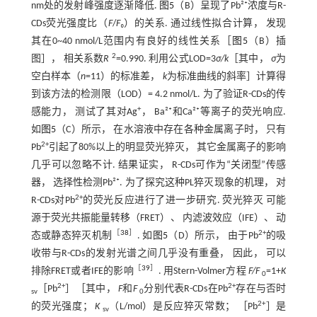
nm处的发射峰强度逐渐降低.
图5
（B）呈现了Pb²⁺浓度与R-
CDs荧光强度比（
F
/
F
₀）的关系. 通过线性拟合计算， 发现
其在0~40 nmol/L范围内有良好的线性关系［
图5
（B）插
2
图］， 相关系数
R
=0.990. 利用公式LOD=3
σ/k
［其中，
σ
为
空白样本（
n
=11）的标准差，
k
为标准曲线的斜率］计算得
到该方法的检测限（LOD）= 4.2 nmol/L. 为了验证R-CDs的传
+
感能力， 测试了其对Ag
， Ba²⁺和Ca²⁺等离子的荧光响应.
如
图5
（C）所示， 在水溶液中存在各种金属离子时， 只有
2+
Pb
引起了80%以上的明显荧光猝灭， 其它金属离子的影响
几乎可以忽略不计. 结果证实， R-CDs可作为“关闭型”传感
器， 选择性检测Pb²⁺. 为了探究这种PL猝灭现象的机理， 对
2+
R-CDs对Pb
的荧光反应进行了进一步研究. 荧光猝灭 可能
源于荧光共振能量转移（FRET）、 内滤波效应（IFE）、 动
［
38
］
2+
态或静态猝灭机制
. 如
图5
（D）所示， 由于Pb
的吸
收带与R-CDs的发射光谱之间几乎没有重叠， 因此， 可以
［
39
］
排除FRET或者IFE的影响
. 用Stern-Volmer方程
F/F
=1+
K
0
2+
2+
［Pb
］［其中，
F
和
F
分别代表R-CDs在Pb
存在与否时
sv
0
2+
的荧光强度；
K
（L/mol）是反应猝灭常数； ［Pb
］是
sv