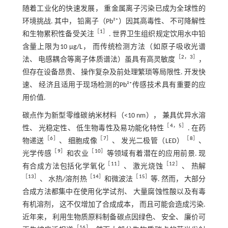
随着工业化的快速发展， 重金属离子污染已成为全球性的
环境挑战. 其中， 铅离子（Pb²⁺）因其高毒性、 不可降解性
［
1
］
和生物累积性备受关注
. 世界卫生组织规定饮用水中铅
含量上限为10 μg/L， 而传统检测方法（如原子吸收光谱
［
2
，
3
］
法、 电感耦合等离子体质谱法）虽具有高灵敏度
，
但存在设备昂贵、 操作复杂及前处理繁琐等局限性. 开发快
速、 经济且适用于现场检测的Pb²⁺传感技术具有重要的应
用价值.
碳点作为新型零维碳纳米材料（<10 nm）， 兼具优异水溶
［
4
，
5
］
性、 光稳定性、 低生物毒性及易功能化特性
. 在药
［
6
］
［
7
］
［
8
］
物递送
、 细胞成像
、 发光二极管（LED）
、
［
9
］
［
10
］
光学传感
和农业
等领域有着潜在的应用前景. 现
［
11
］
［
12
］
有合成方法包括化学氧化
、 激光烧蚀
、 热解
［
13
］
［
14
］
［
15
］
、 水热/溶剂热
和微波法
等. 然而， 大部分
合成方法都集中在使用化学试剂、 大量腐蚀性酸以及有毒
有机溶剂， 这不仅增加了合成成本， 而且可能会造成污染.
近年来， 利用生物质原料制备碳点因绿色、 安全、 廉价可
［
16
］