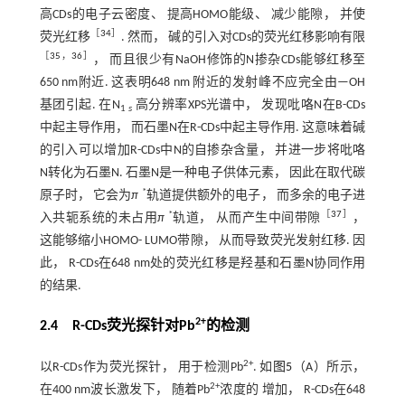
高CDs的电子云密度、 提高HOMO能级、 减少能隙， 并使
［
34
］
荧光红移
. 然而， 碱的引入对CDs的荧光红移影响有限
［
35
，
36
］
， 而且很少有NaOH修饰的N掺杂CDs能够红移至
650 nm附近. 这表明648 nm 附近的发射峰不应完全由—OH
基团引起. 在N
高分辨率XPS光谱中， 发现吡咯N在B-CDs
1
s
中起主导作用， 而石墨N在R-CDs中起主导作用. 这意味着碱
的引入可以增加R-CDs中N的自掺杂含量， 并进一步将吡咯
N转化为石墨N. 石墨N是一种电子供体元素， 因此在取代碳
*
原子时， 它会为
π
轨道提供额外的电子， 而多余的电子进
*
［
37
］
入共轭系统的未占用
π
轨道， 从而产生中间带隙
，
这能够缩小HOMO- LUMO带隙， 从而导致荧光发射红移. 因
此， R-CDs在648 nm处的荧光红移是羟基和石墨N协同作用
的结果.
2+
2.4 R
-
CDs荧光探针对Pb
的检测
2+
以R-CDs作为荧光探针， 用于检测Pb
. 如
图5
（A）所示，
2+
在400 nm波长激发下， 随着Pb
浓度的 增加， R-CDs在648