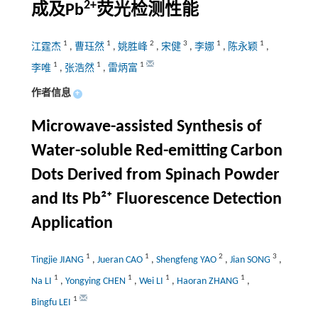
2+
成及Pb
荧光检测性能
1
1
2
3
1
1
江霆杰
,
曹珏然
,
姚胜峰
,
宋健
,
李娜
,
陈永颖
,
1
1
1
李唯
,
张浩然
,
雷炳富
作者信息
+
Microwave-assisted Synthesis of
Water-soluble Red-emitting Carbon
Dots Derived from Spinach Powder
and Its Pb²⁺ Fluorescence Detection
Application
1
1
2
3
Tingjie JIANG
,
Jueran CAO
,
Shengfeng YAO
,
Jian SONG
,
1
1
1
1
Na LI
,
Yongying CHEN
,
Wei LI
,
Haoran ZHANG
,
1
Bingfu LEI