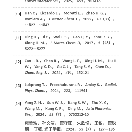
Colloid Interface Sci.
，
2025
，
691
， 137416
Han Y.， Liccardo L.， Moretti E.， Zhao H. G.，
[10]
Vomiero A.，
J. Mater. Chem. C
，
2022
，
10
（33），
11827—11847
Ding H.， Ji Y.， Wei J. S.， Gao Q. Y.， Zhou Z. Y.，
[11]
Xiong H. M.，
J. Mater. Chem. B
，
2017
，
5
（26），
5272—5277
Cao J. B.， Chen R.， Wang L. F.， Xing H. M.， Hu H.
[12]
W.， Yang X. D.， Gu C. J.， Tang S. Y.， Chen D.，
Chem. Eng. J.
，
2024
，
491
， 152121
Lukprang T.， Preechaburana P.， Amloy S.，
Radiat.
[13]
Phys. Chem.
，
2024
，
223
， 111941
Yong Z. H.， Sun W. J.， Kang S. W.， Zhu X. Y.，
[14]
Wang M.， Kang C. R.， Ding M.，
Acta Photonica
Sin.
，
2024
，
53
（7）， 0753312⁃10
雍哲浩， 孙文洁， 康守旺， 朱欣悦， 王敏， 康聪
瑞， 丁镠. 光子学报，
2024
，
53
（7）， 127—136