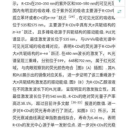
示， R-CDs在250~350 nm的紫外区和500~580 nm的可见光范
围内有明显的吸收峰. 位于紫外区的吸收主要源于R-CDs中
*
［
29
］
孤立苯环或者C=C的
π
→
π
跃迁
. 在可见光区的吸收峰
位于535和575 nm， 主要源于R-CDs中具有大
π
共轭结构的
*
π
→
π
跃迁， 且多峰吸收源于共轭结构的振动能级. PLE光
谱显示， 最佳激发波长位于535 nm， 与UV-Vis吸收光谱中
可见光区域的吸收峰对应， 表明R-CDs的荧光源于R-CDs中
*
大
π
共轭结构的
π
→
π
跃迁. 在480 nm波长的激发下， PL光
谱呈现三重峰， 分别位于599， 648和702 nm， 属于红光区
域， 与肉眼观察到的荧光颜色吻合［
图3
（A）插图］. 其PL
和PLE展示出的镜像对应关系， 进一步证明了该三重峰源于
大
π
共轭结构激发态的振动能级.
图3
（B）为R-CDs乙醇溶液
在不同激发波长下的PL光谱， 呈现明显的激发独立性， 其
最佳激发波长位于约540 nm处. R-CDs的绝对荧光量子产率
［
30
~
33
］
高达38.1%， 超过目前许多文献
报道的数值. 进一
步对R-CDs的荧光寿命进行了测试， 如
图3
（C）所示， 其
荧光衰减曲线满足单指数曲线拟合， 寿命为6.46 ns， 表明
R-CDs的发光中心源于单一发射位点. 进一步对R-CDs的光稳