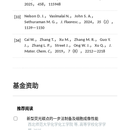
2025
，
458
， 115948
Nelson D. J.， Vasimalai N.， John S. A.，
[33]
Sethuraman M. G.，
J. Fluoresc.
，
2024
，
35
（2），
1139—1150
Cai W.， Zhang T.， Xu M.， Zhang M. R.， Guo Y.
[34]
J.， Zhang L. P.， Street J.， Ong W. J.， Xu Q.，
J.
Mater. Chem. C
，
2019
，
7
（8）， 2212—2218
基金资助