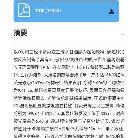
PDF (1534K)
摘要
以CO
和三羟甲基丙烷三缩水甘油醚为起始原料, 通过环加
2
成反应制备了具有五元环状碳酸酯结构的三羟甲基丙烷基
五元环碳酸酯(TPTE). 在此基础上, 以TPTE和邻苯二胺为前驱
体, 乙醇为溶剂, 采用溶剂热法合成了量子产率达38%的红色
荧光碳点(R-CDs). 结构表征结果表明, 所得R-CDs的平均粒径
为9.41 nm, 其碳核呈现高度石墨化特征, 表面富含羟基和氨
基等活性官能团. 光学性能测试结果显示, 在乙醇溶液中R-
CDs展现出明显的激发独立特性, 其荧光峰呈现三重峰, 峰位
分别为599, 648和702 nm, 其最佳激发波长位于 535 nm, 对应
荧光寿命为6.46 ns. 通过理论计算与光谱分析证实, 该发光
*
特性源于碳核内扩展的
π
共轭体系诱导的
π
→
π
电子跃迁.
值得注意的是, 当与聚乙烯吡咯烷酮(PVP)复合时, R-CDs的紫