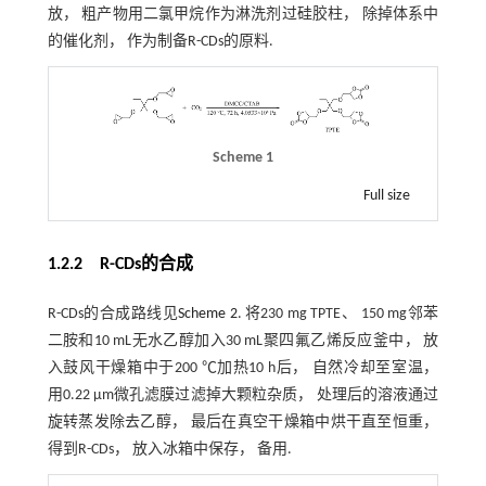
放， 粗产物用二氯甲烷作为淋洗剂过硅胶柱， 除掉体系中
的催化剂， 作为制备R-CDs的原料.
Scheme 1
Full size
1.2.2 R-CDs的合成
R-CDs的合成路线见
Scheme 2
. 将230 mg TPTE、 150 mg邻苯
二胺和10 mL无水乙醇加入30 mL聚四氟乙烯反应釜中， 放
入鼓风干燥箱中于200 ℃加热10 h后， 自然冷却至室温，
用0.22 μm微孔滤膜过滤掉大颗粒杂质， 处理后的溶液通过
旋转蒸发除去乙醇， 最后在真空干燥箱中烘干直至恒重，
得到R-CDs， 放入冰箱中保存， 备用.