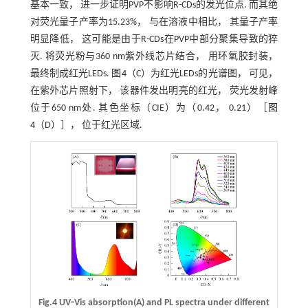
基本一致， 进一步证明PVP不影响R-CDs的发光位点. 而其绝
对荧光量子产率为15.23%， 与在溶液中相比， 其量子产率
明显降低， 这可能是由于R-CDs在PVP中部分聚集导致的猝
灭. 将荧光粉与360 nm紫外线芯片结合， 用环氧胶封装，
最终制成红光LEDs.
图4
（C）为红光LEDs的光谱图， 可见，
在紫外芯片照射下， 该器件发出明亮的红光， 荧光发射峰
位于650 nm处. 其色坐标（CIE）为（0.42， 0.21）［
图
4
（D）］， 位于红光区域.
Fig.4 UV⁃Vis absorption(A) and PL spectra under different