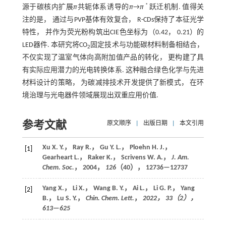
*
源于碳核内扩展
π
共轭体系诱导的
π
→
π
跃迁机制. 值得关
注的是， 通过与PVP基体有效复合， R-CDs保持了本征光学
特性， 并作为荧光粉构筑出CIE色坐标为（0.42， 0.21）的
LED器件. 本研究将CO
固定技术与功能碳材料制备相结合，
2
不仅实现了温室气体向高附加值产品的转化， 更构建了具
有实际应用潜力的光电转换体系. 这种融合绿色化学与先进
材料设计的策略， 为碳减排技术开发提供了新模式， 在环
境治理与光电器件领域展现出双重应用价值.
参考文献
原文顺序
|
出版日期
|
本文引用
Xu X. Y.， Ray R.， Gu Y. L.， Ploehn H. J.，
[1]
Gearheart L.， Raker K.， Scrivens W. A.，
J. Am.
Chem. Soc.
，
2004
，
126
（40）， 12736—12737
Yang X.， Li X.， Wang B. Y.， Ai L.， Li G. P.， Yang
[2]
B.， Lu S. Y.，
Chin. Chem. Lett.
，
2022
，
33
（2），
613—625