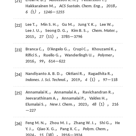
Erdal N. B.， Adolfsson K. H.， Pettersson T.，
[21]
Hakkarainen M.，
ACS Sustain. Chem. Eng.
，
2018
，
6
（1）， 1246—1255
Lee T.， Min S. H.， Gu M.， Jung Y. K.， Lee W.，
[22]
Lee J. U.， Seong D. G.， Kim B. S.，
Chem. Mater.
，
2015
，
27
（11）， 3785—3796
Branca C.， D’Angelo G.， Crupi C.， Khouzami K.，
[23]
Rifici S.， Ruello G.， Wanderlingh U.，
Polymer
，
2016
，
99
， 614—622
Nandiyanto A. B. D.， Oktiani R.， Ragadhita R.，
[24]
Indones.
J. Sci. Technol.
，
2019
，
4
（1）， 97—118
Annamalai K.， Annamalai A.， Ravichandran R.，
[25]
Jeevarathinam A.， Annamalai P.， Valdes H.，
Elumalai S.，
New J. Chem.
，
2023
，
48
（1）， 216
—227
Feng M. N.， Zhou M. J.， Zhang W. J.， Shi G.， He
[26]
Y. J.， Qiao X. G.， Pang X. C.，
Polym. Chem.
，
2024
，
15
（38）， 3916—3924