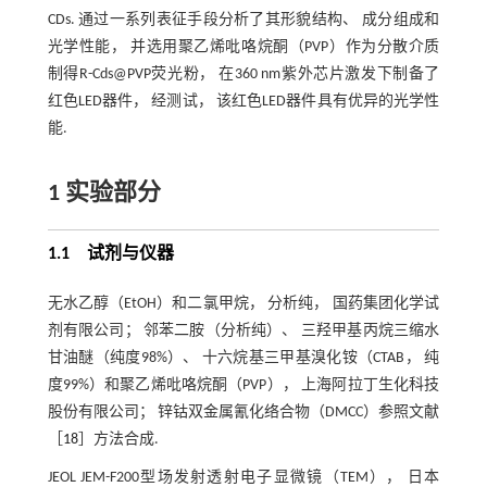
CDs. 通过一系列表征手段分析了其形貌结构、 成分组成和
光学性能， 并选用聚乙烯吡咯烷酮（PVP）作为分散介质
制得R-Cds@PVP荧光粉， 在360 nm紫外芯片激发下制备了
红色LED器件， 经测试， 该红色LED器件具有优异的光学性
能.
1 实验部分
1.1 试剂与仪器
无水乙醇（EtOH）和二氯甲烷， 分析纯， 国药集团化学试
剂有限公司； 邻苯二胺（分析纯）、 三羟甲基丙烷三缩水
甘油醚（纯度98%）、 十六烷基三甲基溴化铵（CTAB， 纯
度99%）和聚乙烯吡咯烷酮（PVP）， 上海阿拉丁生化科技
股份有限公司； 锌钴双金属氰化络合物（DMCC）参照文献
［
18
］方法合成.
JEOL JEM-F200型场发射透射电子显微镜（TEM）， 日本