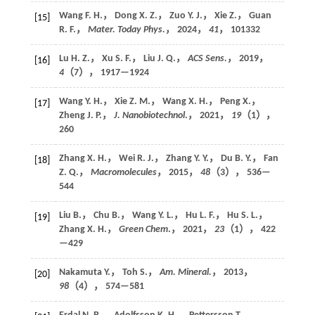
Wang F. H.， Dong X. Z.， Zuo Y. J.， Xie Z.， Guan
[15]
R. F.，
Mater. Today Phys.
，
2024
，
41
， 101332
Lu H. Z.， Xu S. F.， Liu J. Q.，
ACS Sens.
，
2019
，
[16]
4
（7）， 1917—1924
Wang Y. H.， Xie Z. M.， Wang X. H.， Peng X.，
[17]
Zheng J. P.，
J. Nanobiotechnol
.，
2021
，
19
（1），
260
Zhang X. H.， Wei R. J.， Zhang Y. Y.， Du B. Y.， Fan
[18]
Z. Q.，
Macromolecules
，
2015
，
48
（3）， 536—
544
Liu B.， Chu B.， Wang Y. L.， Hu L. F.， Hu S. L.，
[19]
Zhang X. H.，
Green Chem
.，
2021
，
23
（1）， 422
—429
Nakamuta Y.， Toh S.，
Am. Mineral.
，
2013
，
[20]
98
（4）， 574—581