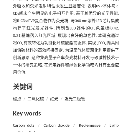
外吸收和荧光发射特性未发生显著变化, 表明PVP基体与R-
CDs间未产生明显的电子相互作用. 基于其优异的光学性能,
将R-CDs/PVP复合物作为荧光粉, 与360 nm紫外LED芯片集成
构建了红光发光器件. 所制备LED器件的CIE色坐标(0.42,
0.21)精确落入红光区域, 展现出良好的单色性. 本研究通过
将CO
有效转化为功能化环碳酸酯前驱体, 实现了CO
向高附
2
2
加值碳材料的高效间接固定, 为温室气体资源化利用提供了
创新思路. 这种集高量子产率荧光材料开发与碳减排技术于
一体的研究策略, 在光电器件和绿色化学领域均具有重要应
用价值.
关键词
碳点
/
二氧化碳
/
红光
/
发光二极管
Key words
Carbon dots
/
Carbon dioxide
/
Red-emissive
/
Light-