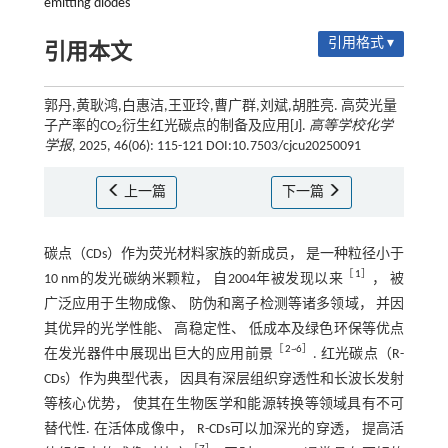
emitting diodes
引用格式 ▾
引用本文
郭丹,黄耿鸿,白惠洁,王亚玲,曹广群,刘斌,胡胜亮. 高荧光量
子产率的CO
衍生红光碳点的制备及应用[J].
高等学校化学
2
学报
, 2025, 46(06): 115-121 DOI:10.7503/cjcu20250091
上一篇
下一篇
碳点（CDs）作为荧光材料家族的新成员， 是一种粒径小于
［
1
］
10 nm的发光碳纳米颗粒， 自2004年被发现以来
， 被
广泛应用于生物成像、 防伪和离子检测等诸多领域， 并因
其优异的光学性能、 高稳定性、 低成本及绿色环保等优点
［
2
~
6
］
在发光器件中展现出巨大的应用前景
. 红光碳点（R-
CDs）作为典型代表， 因具有深层组织穿透性和长波长发射
等核心优势， 使其在生物医学和能源转换等领域具有不可
替代性. 在活体成像中， R-CDs可以加深光的穿透， 提高活