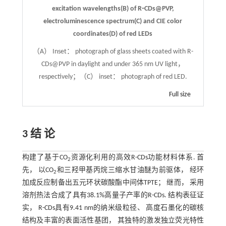
excitation wavelengths(B) of R⁃CDs@PVP,
electroluminescence spectrum(C) and CIE color
coordinates(D) of red LEDs
（A） Inset： photograph of glass sheets coated with R-
CDs@PVP in daylight and under 365 nm UV light，
respectively；（C） inset： photograph of red LED.
Full size
3 结 论
构建了基于CO
资源化利用的高效R-CDs功能材料体系. 首
2
先， 以CO
和三羟甲基丙烷三缩水甘油醚为前驱体， 经环
2
加成反应制备出五元环状碳酸酯中间体TPTE； 继而， 采用
溶剂热法合成了具有38.1%高量子产率的R-CDs. 结构表征证
实， R-CDs具有9.41 nm的纳米级粒径、 高度石墨化的碳核
结构及丰富的表面活性基团， 其独特的激发独立荧光特性