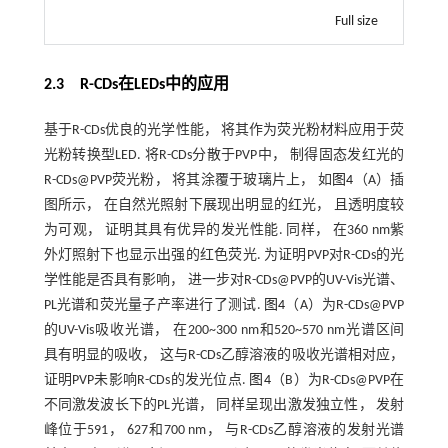
Full size
2.3 R
-
CDs在LEDs中的应用
基于R-CDs优良的光学性能， 将其作为荧光粉材料应用于荧
光粉转换型LED. 将R-CDs分散于PVP中， 制得固态发红光的
R-CDs@PVP荧光粉， 将其涂覆于玻璃片上， 如
图4
（A）插
图所示， 在自然光照射下展现出明显的红光， 且透明度较
为可观， 证明其具有优异的发光性能. 同样， 在360 nm紫
外灯照射下也显示出强的红色荧光. 为证明PVP对R-CDs的光
学性能是否具有影响， 进一步对R-CDs@PVP的UV-Vis光谱、
PL光谱和荧光量子产率进行了测试.
图4
（A）为R-CDs@PVP
的UV-Vis吸收光谱， 在200~300 nm和520~570 nm光谱区间
具有明显的吸收， 这与R-CDs乙醇溶液的吸收光谱相对应，
证明PVP未影响R-CDs的发光位点.
图4
（B）为R-CDs@PVP在
不同激发波长下的PL光谱， 同样呈现出激发独立性， 发射
峰位于591， 627和700 nm， 与R-CDs乙醇溶液的发射光谱