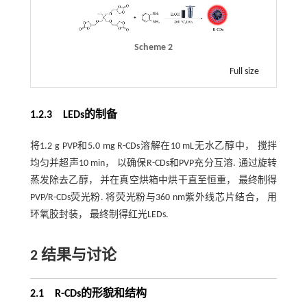
Scheme 2
Full size
1.2.3 LEDs的制备
将1.2 g PVP和5.0 mg R-CDs溶解在10 mL无水乙醇中， 搅拌
均匀并超声10 min， 以确保R-CDs和PVP充分互溶. 通过旋转
蒸发除去乙醇， 并在真空烘箱中烘干直至恒重， 最终制得
PVP/R-CDs荧光粉. 将荧光粉与360 nm紫外线芯片结合， 用
环氧胶封装， 最终制得红光LEDs.
2 结果与讨论
2.1 R
-
CDs的形貌和结构