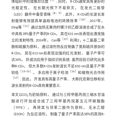
［
7
］
体组织中的成像对比度
. 同时， R-CDs通常具有更好的
光稳定性， 在长期光照下不易猝灭， 在发光二极管
［
8
，
9
］
（LED）器件中备受青睐
. 此外， R-CDs的长波长发
［
10
］
射能够有效提高单晶硅电池的转换效率
. 2017年，
［
11
］
Ding等
通过加热无果肉柠檬汁的乙醇溶液合成了在水
中具有28%量子产率的R-CDs， 其在631 nm处表现出激发独
［
12
］
立的发射特性. 2024年， Cao等
利用2，4-二氨基二苯
胺和硫脲为原料， 通过溶剂热反应制备了氮和硫共掺杂的
R-CDs， 其在613 nm处表现出强的红光发射， 量子产率可
达34%， 并成功应用于指纹识别系统. 虽然目前已研究出多
种R-CDs， 但大多数R-CDs发射波长不足650 nm且量子产率
［
13
~
15
］
［
16
］
较低
， 多应用于离子检测
和植物光合作用
［
17
］
. 因此， 开发具有高量子产率、 大斯托克斯位移和长
波长发射的R-CDs具有重要意义.
本文以CO
为初始原料， 通过与三羟甲基丙烷三缩水甘油
2
醚进行环加成合成了三羟甲基丙烷基五元环碳酸酯
（TPTE）， 再将其与邻苯二胺作为原料， 无水乙醇
（EtOH）为反应溶剂， 制备了量子产率高达38%的高效R-