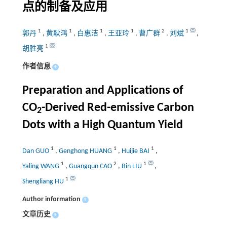
点的制备及应用
1
1
1
1
2
1
郭丹
,
黄耿鸿
,
白惠洁
,
王亚玲
,
曹广群
,
刘斌
,
1
胡胜亮
作者信息
+
Preparation and Applications of
CO
-Derived Red-emissive Carbon
2
Dots with a High Quantum Yield
1
1
1
Dan GUO
,
Genghong HUANG
,
Huijie BAI
,
1
2
1
Yaling WANG
,
Guangqun CAO
,
Bin LIU
,
1
Shengliang HU
Author information
+
文章历史
+