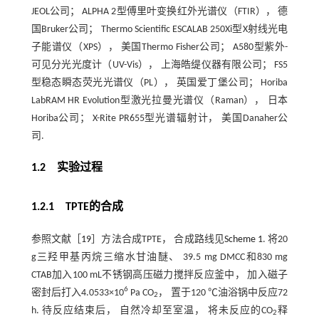
JEOL公司； ALPHA 2型傅里叶变换红外光谱仪（FTIR）， 德
国Bruker公司； Thermo Scientific ESCALAB 250Xi型X射线光电
子能谱仪（XPS）， 美国Thermo Fisher公司； A580型紫外-
可见分光光度计（UV-Vis）， 上海皓缇仪器有限公司； FS5
型稳态瞬态荧光光谱仪（PL）， 英国爱丁堡公司； Horiba
LabRAM HR Evolution型激光拉曼光谱仪（Raman）， 日本
Horiba公司； X-Rite PR655型光谱辐射计， 美国Danaher公
司.
1.2 实验过程
1.2.1 TPTE的合成
参照文献［
19
］方法合成TPTE， 合成路线见
Scheme 1
. 将20
g三羟甲基丙烷三缩水甘油醚、 39.5 mg DMCC和830 mg
CTAB加入100 mL不锈钢高压磁力搅拌反应釜中， 加入磁子
6
密封后打入4.0533×10
Pa CO
， 置于120 ℃油浴锅中反应72
2
h. 待反应结束后， 自然冷却至室温， 将未反应的CO
释
2