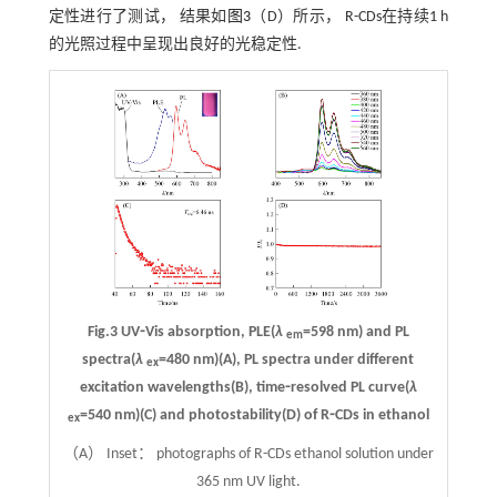
定性进行了测试， 结果如
图3
（D）所示， R-CDs在持续1 h
的光照过程中呈现出良好的光稳定性.
Fig.3 UV⁃Vis absorption, PLE(
λ
=598 nm) and PL
em
spectra(
λ
=480 nm)(A), PL spectra under different
ex
excitation wavelengths(B), time⁃resolved PL curve(
λ
=540 nm)(C) and photostability(D) of R⁃CDs in ethanol
ex
（A） Inset： photographs of R-CDs ethanol solution under
365 nm UV light.