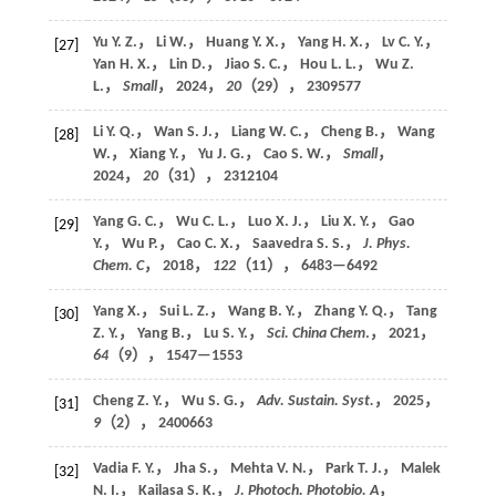
Yu Y. Z.， Li W.， Huang Y. X.， Yang H. X.， Lv C. Y.，
[27]
Yan H. X.， Lin D.， Jiao S. C.， Hou L. L.， Wu Z.
L.，
Small
，
2024
，
20
（29）， 2309577
Li Y. Q.， Wan S. J.， Liang W. C.， Cheng B.， Wang
[28]
W.， Xiang Y.， Yu J. G.， Cao S. W.，
Small
，
2024
，
20
（31）， 2312104
Yang G. C.， Wu C. L.， Luo X. J.， Liu X. Y.， Gao
[29]
Y.， Wu P.， Cao C. X.， Saavedra S. S.，
J. Phys.
Chem. C
，
2018
，
122
（11）， 6483—6492
Yang X.， Sui L. Z.， Wang B. Y.， Zhang Y. Q.， Tang
[30]
Z. Y.， Yang B.， Lu S. Y.，
Sci. China Chem
.，
2021
，
64
（9）， 1547—1553
Cheng Z. Y.， Wu S. G.，
Adv. Sustain. Syst.
，
2025
，
[31]
9
（2）， 2400663
Vadia F. Y.， Jha S.， Mehta V. N.， Park T. J.， Malek
[32]
N. I.， Kailasa S. K.，
J. Photoch. Photobio. A
，