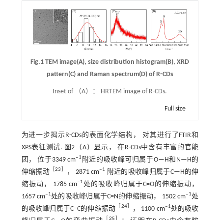
Fig.1 TEM image(A), size distribution histogram(B), XRD
pattern(C) and Raman spectrum(D) of R⁃CDs
Inset of （A）： HRTEM image of R-CDs.
Full size
为进一步揭示R-CDs的表面化学结构， 对其进行了FTIR和
XPS表征测试.
图2
（A）显示， 在R-CDs中含有丰富的官能
‒1
团， 位于3349 cm
附近的吸收峰可归属于O—H和N—H的
［
23
］
‒1
伸缩振动
， 2871 cm
附近的吸收峰归属于C—H的伸
‒1
缩振动， 1785 cm
处的吸收峰归属于C=O的伸缩振动，
‒1
‒1
1657 cm
处的吸收峰归属于C=N的伸缩振动， 1502 cm
处
［
24
］
‒1
的吸收峰归属于C=C的伸缩振动
， 1100 cm
处的吸收
［
25
］