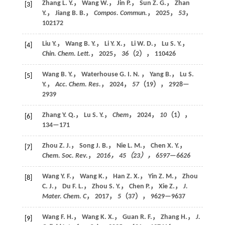
Zhang L. Y.， Wang W.， Jin P.， Sun Z. G.， Zhan
[3]
Y.， Jiang B. B.，
Compos. Commun.
，
2025
，
53
，
102172
Liu Y.， Wang B. Y.， Li Y. X.， Li W. D.， Lu S. Y.，
[4]
Chin. Chem. Lett.
，
2025
，
36
（2）， 110426
Wang B. Y.， Waterhouse G. I. N. ， Yang B.， Lu S.
[5]
Y.，
Acc. Chem. Res.
，
2024
，
57
（19）， 2928—
2939
Zhang Y. Q.， Lu S. Y.，
Chem
，
2024
，
10
（1），
[6]
134—171
Zhou Z. J.， Song J. B.， Nie L. M.， Chen X. Y.，
[7]
Chem. Soc. Rev.
，
2016
，
45
（23）， 6597—6626
Wang Y. F.， Wang K.， Han Z. X.， Yin Z. M.， Zhou
[8]
C. J.， Du F. L.， Zhou S. Y.， Chen P.， Xie Z.，
J.
Mater. Chem. C
，
2017
，
5
（37）， 9629—9637
Wang F. H.， Wang K. X.， Guan R. F.， Zhang H.，
J.
[9]