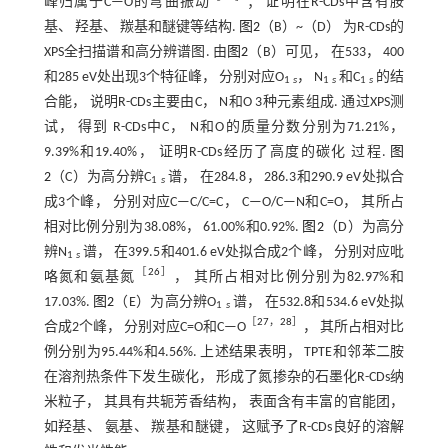
峰归属于C—O的弯曲振动
； 证明在R-CDs中含有胺
基、 羟基、 羰基和醚键等结构.
图2
（B）~（D） 为R-CDs的
XPS全扫描谱和高分辨谱图. 由
图2
（B）可见， 在533， 400
和285 eV处出现3个特征峰， 分别对应O
， N
和C
的结
1
s
1
s
1
s
合能， 说明R-CDs主要由C， N和O 3种元素组成. 通过XPS测
试， 得到 R-CDs中C， N和O的质量分数分别为71.21%，
9.39%和19.40%， 证明R-CDs经历了高度的碳化 过程.
图
2
（C）为高分辨C
谱， 在284.8， 286.3和290.9 eV处拟合
1
s
成3个峰， 分别对应C—C/C=C， C—O/C—N和C=O， 其所占
相对比例分别为38.08%， 61.00%和0.92%.
图2
（D）为高分
辨N
谱， 在399.5和401.6 eV处拟合成2个峰， 分别对应吡
1
s
［
26
］
咯氮和氨基氮
， 其所占相对比例分别为82.97%和
17.03%.
图2
（E）为高分辨O
谱， 在532.8和534.6 eV处拟
1
s
［
27
，
28
］
合成2个峰， 分别对应C=O和C—O
， 其所占相对比
例分别为95.44%和4.56%. 上述结果表明， TPTE和邻苯二胺
在溶剂热条件下发生碳化， 形成了氮掺杂的石墨化R-CDs纳
米粒子， 其具有共轭芳香结构， 表面含有丰富的官能团，
如羟基、 氨基、 羰基和醚键， 这赋予了R-CDs良好的溶解