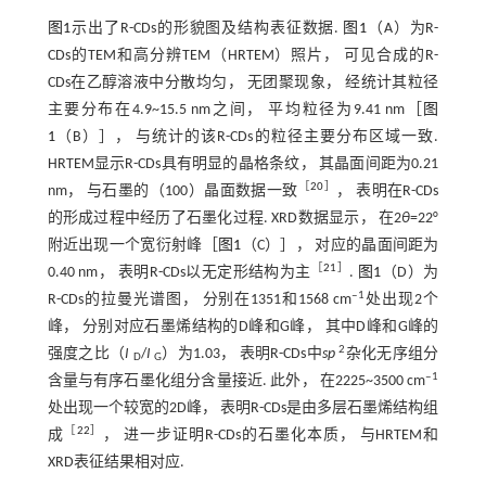
图1
示出了R-CDs的形貌图及结构表征数据.
图1
（A）为R-
CDs的TEM和高分辨TEM（HRTEM）照片， 可见合成的R-
CDs在乙醇溶液中分散均匀， 无团聚现象， 经统计其粒径
主要分布在4.9~15.5 nm之间， 平均粒径为9.41 nm［
图
1
（B）］， 与统计的该R-CDs的粒径主要分布区域一致.
HRTEM显示R-CDs具有明显的晶格条纹， 其晶面间距为0.21
［
20
］
nm， 与石墨的（100）晶面数据一致
， 表明在R-CDs
的形成过程中经历了石墨化过程. XRD数据显示， 在2
θ
=22°
附近出现一个宽衍射峰［
图1
（C）］， 对应的晶面间距为
［
21
］
0.40 nm， 表明R-CDs以无定形结构为主
.
图1
（D）为
‒1
R-CDs的拉曼光谱图， 分别在1351和1568 cm
处出现2个
峰， 分别对应石墨烯结构的D峰和G峰， 其中D峰和G峰的
2
强度之比（
I
/
I
）为1.03， 表明R-CDs中
sp
杂化无序组分
D
G
‒1
含量与有序石墨化组分含量接近. 此外， 在2225~3500 cm
处出现一个较宽的2D峰， 表明R-CDs是由多层石墨烯结构组
［
22
］
成
， 进一步证明R-CDs的石墨化本质， 与HRTEM和
XRD表征结果相对应.