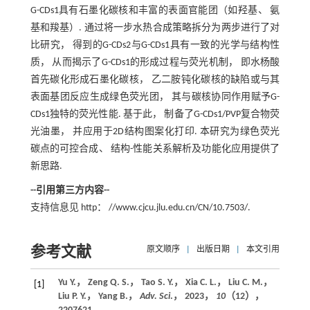
G-CDs1具有石墨化碳核和丰富的表面官能团（如羟基、 氨
基和羧基）. 通过将一步水热合成策略拆分为两步进行了对
比研究， 得到的G-CDs2与G-CDs1具有一致的光学与结构性
质， 从而揭示了G-CDs1的形成过程与荧光机制， 即水杨酸
首先碳化形成石墨化碳核， 乙二胺钝化碳核的缺陷或与其
表面基团反应生成绿色荧光团， 其与碳核协同作用赋予G-
CDs1独特的荧光性能. 基于此， 制备了G-CDs1/PVP复合物荧
光油墨， 并应用于2D结构图案化打印. 本研究为绿色荧光
碳点的可控合成、 结构-性能关系解析及功能化应用提供了
新思路.
--引用第三方内容--
支持信息见 http： //www.cjcu.jlu.edu.cn/CN/10.7503/.
参考文献
原文顺序
|
出版日期
|
本文引用
Yu Y.， Zeng Q. S.， Tao S. Y.， Xia C. L.， Liu C. M.，
[1]
Liu P. Y.， Yang B.，
Adv. Sci
.，
2023
，
10
（12），