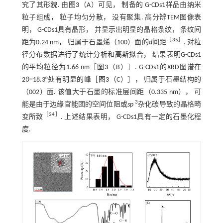
究了其形貌. 由
图3
（A）可见， 制备的 G-CDs1样品由纳米
粒子组成， 粒子均匀分散， 没有聚集. 高分辨TEM图像表
明， G-CDs1具有晶形， 并显示出明显的晶格条纹， 条纹间
［
35
］
距为0.24 nm， 归属于石墨烯（100）面的
d
间距
. 对粒
径分布数据进行了统计分析和高斯拟合， 结果表明G-CDs1
的平均粒径为1.66 nm［
图3
（B）］. G-CDs1的XRD图谱在
2
θ
=18.3°处有明显的峰［
图3
（C）］， 归属于石墨结构的
（002）面. 该值大于石墨的标准层间距（0.335 nm）， 可
3
能是由于边缘官能团的空间位阻或
sp
杂化碳导致的晶格畸
［
34
］
变所致
. 上述结果表明， G-CDs1具有一定的石墨化程
度.