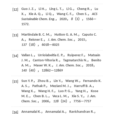
Guo J. Z.， Li H.， Ling L. T.， Li G.， Cheng R.， Lu
[12]
X.， Xie A. Q.， Li Q.， Wang C. F.， Chen S.，
ACS
Sustainable Chem. Eng
.，
2020
，
8
（3）， 1566—
1572.
Martindale B. C. M.， Hutton G. A. M.， Caputo C.
[13]
A.， Reisner E.，
J. Am. Chem. Soc
.，
2015
，
137
（18）， 6018—6025
Vallan L.， Urriolabeitia E. P.， Ruiperez F.， Matxain
[14]
J. M.， Canton⁃Vitoria R.， Tagmatarchis N.， Benito
A. M.， Maser W. K.，
J. Am. Chem. Soc
.，
2018
，
140
（40）， 12862—12869
Sun Y. P.， Zhou B.， Lin Y.， Wang W.， Fernando K.
[15]
A. S.， Pathak P.， Meziani M. J.， Harruff B. A.，
Wang X.， Wang H. F.， Luo P. G.， Yang H.， Kose
M. E.， Chen B. L.， Veca L. M.， Xie S. Y.，
J. Am.
Chem. Soc
.，
2006
，
128
（24）， 7756—7757
Annamalai K.， Annamalai A.， Ravichandran R.，
[16]