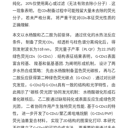
纯化， 20%仅使用离心或过滤（无法有效去除小分子）. 这
一现象表明， 在CDs制备过程中可能残留大量未去除的荧光
分子， 若未严格分离， 将严重干扰对CDs本征荧光性质的
正确理解.
本文以水杨酸和乙二胺为前驱体， 通过优化的水热法反应
条件， 制备了荧光CDs， 经透析与柱色谱分离纯化后， 得
到发射波长为518 nm， 荧光量子产率（PL QY）为22.3%的
绿色荧光CDs（G-CDs1）. 结构表征结果表明， G-CDs1表面
富含羟基、 羧基和氨基基团. 为阐明形成机制， 设计了两
步水热合成策略： 先由水杨酸制备蓝色荧光碳核， 再与乙
二胺反应获得第二种绿色荧光碳点（G-CDs2）. 通过对比研
究发现， G-CDs2与G-CDs1具有一致的结构和光学特性， 由
此揭示了“碳核-荧光团”协同发光机制： 水杨酸碳化形成石
墨化碳核后， 乙二胺通过缺陷钝化或表面反应生成绿色荧
光团， 二者协同作用产生独特荧光性能. 基于G-CDs1的特
性， 进一步开发了G-CDs1/聚乙烯吡咯烷酮（G-CDs1/PVP）
荧光油墨复合材料， 实现了2D结构的图案化打印. 本研究