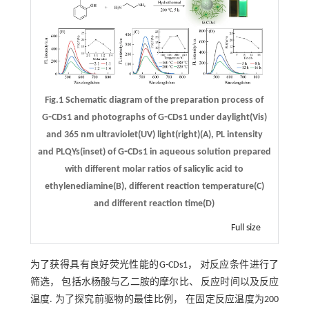
Fig.1 Schematic diagram of the preparation process of
G⁃CDs1 and photographs of G⁃CDs1 under daylight(Vis)
and 365 nm ultraviolet(UV) light(right)(A), PL intensity
and PLQYs(inset) of G⁃CDs1 in aqueous solution prepared
with different molar ratios of salicylic acid to
ethylenediamine(B), different reaction temperature(C)
and different reaction time(D)
Full size
为了获得具有良好荧光性能的G-CDs1， 对反应条件进行了
筛选， 包括水杨酸与乙二胺的摩尔比、 反应时间以及反应
温度. 为了探究前驱物的最佳比例， 在固定反应温度为200