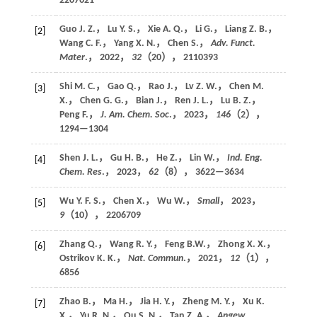
2207621
Guo J. Z.， Lu Y. S.， Xie A. Q.， Li G.， Liang Z. B.，
[2]
Wang C. F.， Yang X. N.， Chen S.，
Adv. Funct.
Mater
.，
2022
，
32
（20）， 2110393
Shi M. C.， Gao Q.， Rao J.， Lv Z. W.， Chen M.
[3]
X.， Chen G. G.， Bian J.， Ren J. L.， Lu B. Z.，
Peng F.，
J. Am. Chem. Soc
.，
2023
，
146
（2），
1294—1304
Shen J. L.， Gu H. B.， He Z.， Lin W.，
Ind. Eng.
[4]
Chem. Res
.，
2023
，
62
（8）， 3622—3634
Wu Y. F. S.， Chen X.， Wu W.，
Small
，
2023
，
[5]
9
（10）， 2206709
Zhang Q.， Wang R. Y.， Feng B.W.， Zhong X. X.，
[6]
Ostrikov K. K.，
Nat. Commun
.，
2021
，
12
（1），
6856
Zhao B.， Ma H.， Jia H. Y.， Zheng M. Y.， Xu K.
[7]
X.， Yu R. N.， Qu S. N.， Tan Z. A.，
Angew.