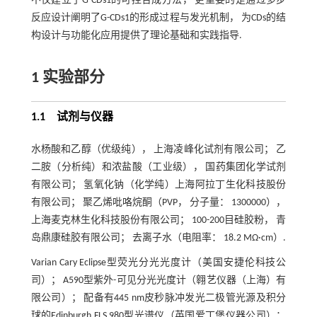
不仅建立了G-CDs1的可控合成方法， 更重要的是通过多步
反应设计阐明了G-CDs1的形成过程与发光机制， 为CDs的结
构设计与功能化应用提供了理论基础和实践指导.
1 实验部分
1.1 试剂与仪器
水杨酸和乙醇（优级纯）， 上海凌峰化试剂有限公司； 乙
二胺（分析纯）和浓盐酸（工业级）， 国药集团化学试剂
有限公司； 氢氧化钠（化学纯）上海阿拉丁生化科技股份
有限公司； 聚乙烯吡咯烷酮（PVP， 分子量： 1300000），
上海麦克林生化科技股份有限公司； 100-200目硅胶粉， 青
岛鼎康硅胶有限公司； 去离子水（电阻率： 18.2 MΩ·cm）.
Varian Cary Eclipse型荧光分光光度计（美国安捷伦科技公
司）； A590型紫外-可见分光光度计（翱艺仪器（上海）有
限公司）； 配备有445 nm皮秒脉冲发光二极管光源及积分
球的Edinburgh FLS 980型光谱仪（英国爱丁堡仪器公司）；