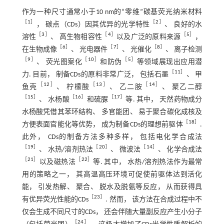
作为一种尺寸通常小于10 nm的“零维”碳基荧光纳米材料
［
1
］
［
2
］
， 碳点（CDs）因其优异的光学特性
、 良好的水
［
3
］
［
4
］
［
5
］
溶性
、 高生物相容性
以及广泛的原料来源
，
［
6
］
［
7
］
［
8
］
在生物成像
、 光电器件
、 光催化
、 离子检测
［
9
］
［
10
］
［
5
］
、 荧光图案化
和防伪
等领域展现出应用潜
［
11
］
力. 目前， 制备CDs的原料非常广泛， 包括石墨
、 甲
［
12
］
［
13
］
［
14
］
鱼壳
、 柠檬酸
、 乙二胺
、 聚乙二醇
［
15
］
［
16
］
［
17
］
、 水杨酸
和硫脲
等. 其中， 天然药物成分
水杨酸凭借其苯环结构、 多官能团、 易于聚合碳化成核及
［
18
］
方便表面官能化等优势， 成为制备CDs的理想前驱体
.
此外， CDs的制备方法多种多样， 包括电化学合成法
［
19
］
［
20
］
［
14
］
、 水热/溶剂热法
、 微波法
、 化学合成法
［
21
］
［
22
］
以及磁热法
等. 其中， 水热/溶剂热法作为最常
用的策略之一， 其高温高压环境可促使前驱体达到活化
能， 引发热解、 聚合、 脱水及脱氨等反应， 从而获得具
［
23
］
有优异荧光性能的CDs
. 然而， 该方法在合成过程中不
仅会生成不同尺寸的CDs， 还会伴随大量副反应产生小分子
［
24
］