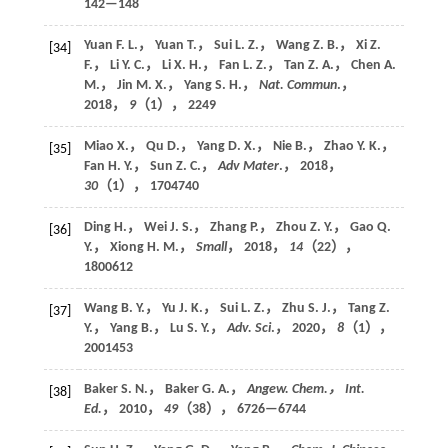
142—148
Yuan F. L.， Yuan T.， Sui L. Z.， Wang Z. B.， Xi Z.
[34]
F.， Li Y. C.， Li X. H.， Fan L. Z.， Tan Z. A.， Chen A.
M.， Jin M. X.， Yang S. H.，
Nat. Commun
.，
2018
，
9
（1）， 2249
Miao X.， Qu D.， Yang D. X.， Nie B.， Zhao Y. K.，
[35]
Fan H. Y.， Sun Z. C.，
Adv Mater
.，
2018
，
30
（1）， 1704740
Ding H.， Wei J. S.， Zhang P.， Zhou Z. Y.， Gao Q.
[36]
Y.， Xiong H. M.，
Small
，
2018
，
14
（22），
1800612
Wang B. Y.， Yu J. K.， Sui L. Z.， Zhu S. J.， Tang Z.
[37]
Y.， Yang B.， Lu S. Y.，
Adv. Sci
.，
2020
，
8
（1），
2001453
Baker S. N.， Baker G. A.，
Angew. Chem.， Int.
[38]
Ed.
，
2010
，
49
（38）， 6726—6744