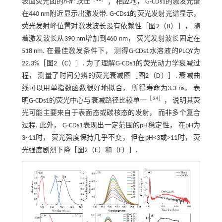
表面荧光团的
n
-
π
*跃迁
； 相应地， G-CDs1的激发光谱
在440 nm附近显示出激发带. G-CDs1的荧光发射光谱显示，
荧光发射峰位置对激发波长没有依赖性［
图2
（B）］， 随
着激发波长从390 nm增加到460 nm， 荧光发射波长固定在
518 nm. 在最佳激发条件下， 测得G-CDs1水溶液的PLQY为
22.3%［
图2
（C）］. 为了理解G-CDs1的荧光动力学衰减过
程， 测量了时间分辨的荧光衰减图［
图2
（D）］. 衰减曲
线可以用单指数函数很好地拟合， 所得寿命为3.3 ns， 表
［
34
］
明G-CDs1的荧光中心与衰减路径比较单一
， 说明其荧
光可能主要来自于表面态或碳核态的发射， 而非多个复合
过程. 此外， G-CDs1表现出一定范围的pH稳定性， 在pH为
3~11时， 荧光强度保持几乎不变， 但在pH<3或>11时， 荧
光强度剧烈下降［
图2
（E）和（F）］.