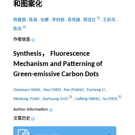
和图案化
杨春圆
,
陈昊
,
张攀
,
李府赪
,
袁伟雄
,
郭佳壮
,
王彩凤
,
陈苏
作者信息
+
Synthesis， Fluorescence
Mechanism and Patterning of
Green-emissive Carbon Dots
Chunyuan YANG
,
Hao CHEN
,
Pan ZHANG
,
Fucheng LI
,
Weixiong YUAN
,
Jiazhuang GUO
,
Caifeng WANG
,
Su CHEN
Author information
+
文章历史
+