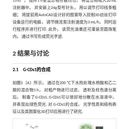
15%）， 搅拌1 h使混合物分散均匀， 将混合物吸入20 mL
注射器中， 并安装上24g型号针头， 用以调节打印线条粗
细； 将提前用AutoCAD设计好的图案导入控制3D纺丝打印
设备运行的电脑， 调节微流泵注射速度为3 mL/h， 同时运
行程序并进行打印. 此外， 该荧光油墨还可灌装至圆珠笔
内， 通过书写形成荧光字迹.
2 结果与讨论
2.1 G
-
CDs1的合成
如
图1
（A）所示， 通过在200 ℃下水热处理水杨酸和乙二
胺的混合物5 h， 对粗产物进行过滤、 透析及柱色谱分离
后， 制备了G-CDs1. G-CDs1可以很好地分散在水溶液中，
并表现出绿色荧光. 对 G-CDs1的合成、 光学性质和结构表
征以及其图案化3D打印应用进行了研究.