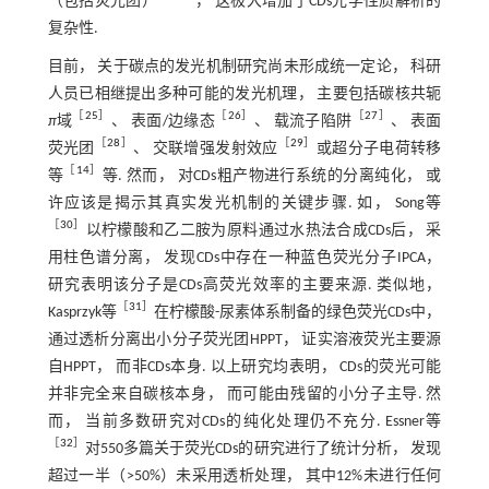
（包括荧光团）
， 这极大增加了CDs光学性质解析的
复杂性.
目前， 关于碳点的发光机制研究尚未形成统一定论， 科研
人员已相继提出多种可能的发光机理， 主要包括碳核共轭
［
25
］
［
26
］
［
27
］
π
域
、 表面/边缘态
、 载流子陷阱
、 表面
［
28
］
［
29
］
荧光团
、 交联增强发射效应
或超分子电荷转移
［
14
］
等
等. 然而， 对CDs粗产物进行系统的分离纯化， 或
许应该是揭示其真实发光机制的关键步骤. 如， Song等
［
30
］
以柠檬酸和乙二胺为原料通过水热法合成CDs后， 采
用柱色谱分离， 发现CDs中存在一种蓝色荧光分子IPCA，
研究表明该分子是CDs高荧光效率的主要来源. 类似地，
［
31
］
Kasprzyk等
在柠檬酸-尿素体系制备的绿色荧光CDs中，
通过透析分离出小分子荧光团HPPT， 证实溶液荧光主要源
自HPPT， 而非CDs本身. 以上研究均表明， CDs的荧光可能
并非完全来自碳核本身， 而可能由残留的小分子主导. 然
而， 当前多数研究对CDs的纯化处理仍不充分. Essner等
［
32
］
对550多篇关于荧光CDs的研究进行了统计分析， 发现
超过一半（>50%）未采用透析处理， 其中12%未进行任何