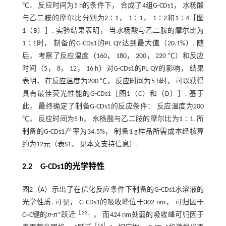
℃、 反应时间为5 h的条件下， 合成了4组G-CDs1， 水杨酸
与乙二胺的摩尔比分别为2∶1， 1∶1， 1∶2和1∶4［
图
1
（B）］. 实验结果表明， 当水杨酸与乙二胺的摩尔比为
1∶1时， 制备的G-CDs1的PL QY达到最大值（20.1%）. 随
后， 考察了反应温度（160， 180， 200， 220 ℃）和反应
时间（5， 8， 12， 16 h）对G-CDs1的PL QY的影响， 结果
表明， 在反应温度为200 ℃， 反应时间为5 h时， 可以获得
具有最佳荧光性能的G-CDs1［
图1
（C）和（D）］. 基于
此， 最终确定了制备G-CDs1的反应条件： 反应温度为200
℃， 反应时间为5 h， 水杨酸与乙二胺的摩尔比为1∶1. 所
制备的G-CDs1产率为34.5%， 制备1 g样品所需成本经核算
约为12元（表S1， 见本文支持信息）.
2.2 G
-
CDs1的光学特性
图2
（A）示出了在优化反应条件下制备的G-CDs1水溶液的
光学性质. 可见， G-CDs1的吸收峰位于302 nm， 可归因于
［
33
］
C=C键的
π
-
π
*跃迁
， 而424 nm处弱的吸收峰可归因于
［
16
］