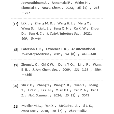
Jeevarathinam A.， Annamalai P.， Valdes H.，
Elumalai S.，
New J. Chem
.，
2023
，
48
（1）， 216
—227
Li X. J.， Zheng M. D.， Wang H. J.， Meng Y.，
[17]
Wang D.， Liu L. L.， Zeng Q. H.， Xu X. W.， Zhou
D.， Sun H. C.，
J. Colloid Interface Sci
.，
2022
，
609
， 54—64
Paterson J. R.， Lawrence J. R.，
An International
[18]
Journal of Medicine
，
2001
，
94
（8）， 445—448
Zheng L. Y.， Chi Y. W.， Dong Y. Q.， Lin J. P.， Wang
[19]
B. B.，
J. Am. Chem. Soc
.，
2009
，
131
（13）， 4564
—4565
Shi Y. X.， Zhang Y.， Wang Z. B.， Yuan T.， Meng
[20]
T.， Li Y. C.， Li X. H.， Yuan F. L.， Tan Z. A.， Fan L.
Z.，
Nat. Commun
.，
2024
，
15
（1）， 3043
Mueller M. L.， Yan X.， McGuire J. A.， Li L. S.，
[21]
Nano Lett
.，
2010
，
10
（7）， 2679—2682