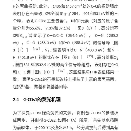
-1
H的弯曲振动. 此外， 1486和1457 cm
处的C=C的振动强度
表明存在石墨碳. XPS全谱显示了284， 401和531 eV处的三
个峰， 表明G-CDs1主要包含C， N和O元素（对应的原子含
量分别为55.6%， 7.3%和37.1%）［
图3
（E）］. 高分辨率
XPS C
谱显示了C—C/C=C（284.6 eV）， C—N（285.2
1
s
eV）， C—O（286.3 eV）和C=O（288.4 eV）的信号峰［
图
［
36
］
3
（F）］
. N
谱表明N以C—N（400.0 eV）和N—
1
s
［
23
］
H（401.8 eV）的形式存在［
图3
（G）］
. 高分辨率O
1
谱由531.8和532.9 eV处的两个信号峰组成， 表明存在C=O
s
［
37
］
和 C—O键［
图3
（H）］
. 这些结果与FTIR表征结果一
致， 表明G-CDs1的石墨状碳核上接枝了丰富的表面基团，
包括羟基、 羧基和氨基基团等.
2.4 G
-
CDs1的荧光机理
为了探究G-CDs1绿色荧光的来源， 将制备G-CDs1的步骤拆
成两步， 并制得G-CDs2. 如
图4
（A）所示， 首先以水杨酸
为前驱体， 于200 ℃水热处理5 h， 经分离提纯后得到具有