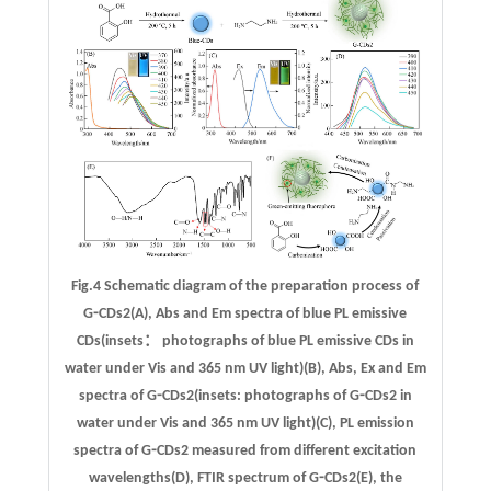
Fig.4 Schematic diagram of the preparation process of
G⁃CDs2(A), Abs and Em spectra of blue PL emissive
CDs(insets： photographs of blue PL emissive CDs in
water under Vis and 365 nm UV light)(B), Abs, Ex and Em
spectra of G⁃CDs2(insets: photographs of G⁃CDs2 in
water under Vis and 365 nm UV light)(C), PL emission
spectra of G⁃CDs2 measured from different excitation
wavelengths(D), FTIR spectrum of G⁃CDs2(E), the