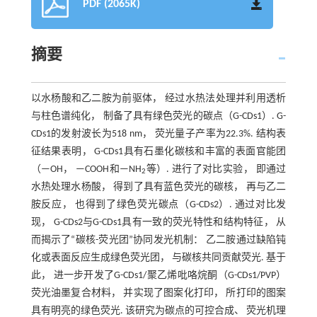
PDF (2065K)
摘要
以水杨酸和乙二胺为前驱体， 经过水热法处理并利用透析
与柱色谱纯化， 制备了具有绿色荧光的碳点（G-CDs1）. G-
CDs1的发射波长为518 nm， 荧光量子产率为22.3%. 结构表
征结果表明， G-CDs1具有石墨化碳核和丰富的表面官能团
（—OH， —COOH和—NH
等）. 进行了对比实验， 即通过
2
水热处理水杨酸， 得到了具有蓝色荧光的碳核， 再与乙二
胺反应， 也得到了绿色荧光碳点（G-CDs2）. 通过对比发
现， G-CDs2与G-CDs1具有一致的荧光特性和结构特征， 从
而揭示了“碳核-荧光团”协同发光机制： 乙二胺通过缺陷钝
化或表面反应生成绿色荧光团， 与碳核共同贡献荧光. 基于
此， 进一步开发了G-CDs1/聚乙烯吡咯烷酮（G-CDs1/PVP）
荧光油墨复合材料， 并实现了图案化打印， 所打印的图案
具有明亮的绿色荧光. 该研究为碳点的可控合成、 荧光机理