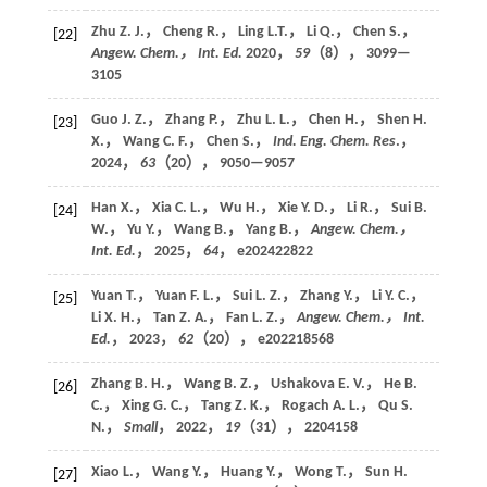
Zhu Z. J.， Cheng R.， Ling L.T.， Li Q.， Chen S.，
[22]
Angew. Chem.， Int. Ed.
2020
，
59
（8）， 3099—
3105
Guo J. Z.， Zhang P.， Zhu L. L.， Chen H.， Shen H.
[23]
X.， Wang C. F.， Chen S.，
Ind. Eng. Chem. Res
.，
2024
，
63
（20）， 9050—9057
Han X.， Xia C. L.， Wu H.， Xie Y. D.， Li R.， Sui B.
[24]
W.， Yu Y.， Wang B.， Yang B.，
Angew. Chem.，
Int. Ed.
，
2025
，
64
， e202422822
Yuan T.， Yuan F. L.， Sui L. Z.， Zhang Y.， Li Y. C.，
[25]
Li X. H.， Tan Z. A.， Fan L. Z.，
Angew. Chem.， Int.
Ed.
，
2023
，
62
（20）， e202218568
Zhang B. H.， Wang B. Z.， Ushakova E. V.， He B.
[26]
C.， Xing G. C.， Tang Z. K.， Rogach A. L.， Qu S.
N.，
Small
，
2022
，
19
（31）， 2204158
Xiao L.， Wang Y.， Huang Y.， Wong T.， Sun H.
[27]