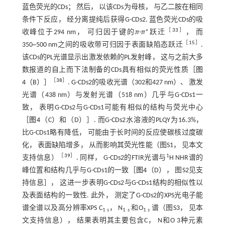
蓝色荧光的CDs； 然后， 以该CDs为母核， 与乙二胺在相同
条件下反应， 经分离提纯后获得G-CDs2. 蓝色荧光CDs的吸
［
33
］
收峰位于294 nm， 可归因于键的
π
-
π
*跃迁
， 而
［
15
］
350~500 nm之间的吸收带可归因于表面缺陷态跃迁
.
该CDs的PL光谱显示出激发依赖的PL发射峰， 这与之前大多
数报道的自上而下法制备的CDs具有相似的荧光性质［
图
［
38
］
4
（B）］
. G-CDs2的吸收光谱（302和427 nm）、 激发
光谱（438 nm）与发射光谱（518 nm）几乎与G-CDs1一
致， 表明G-CDs2与G-CDs1可能有相似的结构与荧光中心
［
图4
（C）和（D）］. 而G-CDs2水溶液的PLQY为16.3%，
比G-CDs1略有降低， 可能由于长时间的反应使碳核过度碳
化， 表面缺陷增多， 从而影响其荧光性能（图S1， 见本文
［
39
］
1
支持信息）
. 同样， G-CDs2的FTIR光谱与
H NHR谱的
峰位置和结构几乎与G-CDs1的一致［
图4
（D）， 图S2见支
持信息］， 这进一步表明G-CDs2与G-CDs1结构的相似性以
及表面结构的一致性. 此外， 测定了G-CDs2的XPS光电子能
谱全谱以及高分辨率XPS C
， N
和O
谱（图S3， 见本
1
s
1
s
1
s
文支持信息）， 结果表明其主要包含C， N和O 3种元素