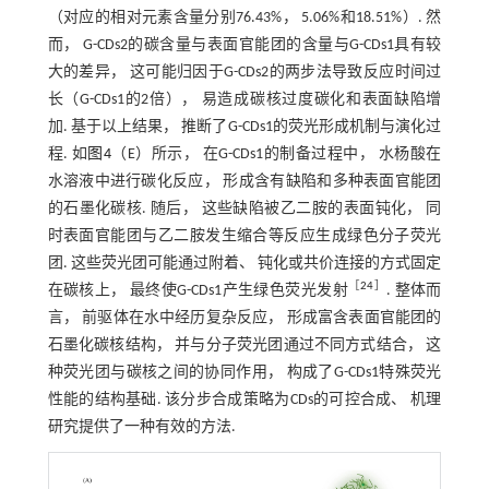
（对应的相对元素含量分别76.43%， 5.06%和18.51%）. 然
而， G-CDs2的碳含量与表面官能团的含量与G-CDs1具有较
大的差异， 这可能归因于G-CDs2的两步法导致反应时间过
长（G-CDs1的2倍）， 易造成碳核过度碳化和表面缺陷增
加. 基于以上结果， 推断了G-CDs1的荧光形成机制与演化过
程. 如
图4
（E）所示， 在G-CDs1的制备过程中， 水杨酸在
水溶液中进行碳化反应， 形成含有缺陷和多种表面官能团
的石墨化碳核. 随后， 这些缺陷被乙二胺的表面钝化， 同
时表面官能团与乙二胺发生缩合等反应生成绿色分子荧光
团. 这些荧光团可能通过附着、 钝化或共价连接的方式固定
［
24
］
在碳核上， 最终使G-CDs1产生绿色荧光发射
. 整体而
言， 前驱体在水中经历复杂反应， 形成富含表面官能团的
石墨化碳核结构， 并与分子荧光团通过不同方式结合， 这
种荧光团与碳核之间的协同作用， 构成了G-CDs1特殊荧光
性能的结构基础. 该分步合成策略为CDs的可控合成、 机理
研究提供了一种有效的方法.