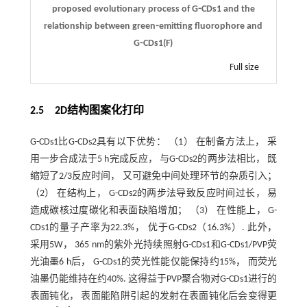
proposed evolutionary process of G⁃CDs1 and the
relationship between green⁃emitting fluorophore and
G⁃CDs1(F)
Full size
2.5 2D结构图案化打印
G-CDs1比G-CDs2具有以下优势： （1） 在制备方法上， 采
用一步合成法于5 h完成反应， 与G-CDs2的两步法相比， 既
缩短了2/3反应时间， 又可避免中间处理环节的杂质引入；
（2） 在结构上， G-CDs2的两步法导致反应时间过长， 易
造成碳核过度碳化和表面缺陷增加； （3） 在性能上， G-
CDs1的量子产率为22.3%， 优于G-CDs2（16.3%）. 此外，
采用5W， 365 nm的紫外光持续照射G-CDs1和G-CDs1/PVP荧
光油墨6 h后， G-CDs1的荧光性能仅能保持约15%， 而荧光
油墨仍能维持在约40%. 这得益于PVP聚合物对G-CDs1进行的
表面钝化， 表面能陷阱引起的发射在表面钝化后会变得更