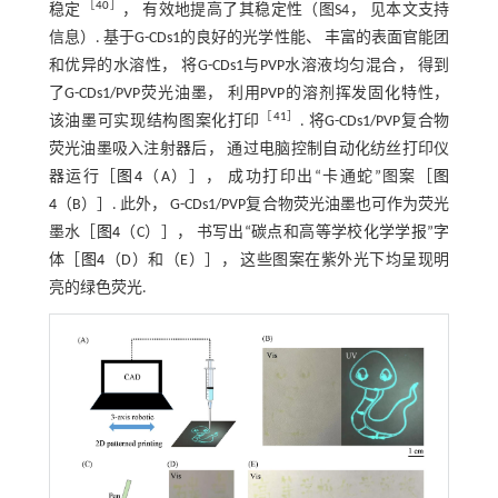
［
40
］
稳定
， 有效地提高了其稳定性（图S4， 见本文支持
信息）. 基于G-CDs1的良好的光学性能、 丰富的表面官能团
和优异的水溶性， 将G-CDs1与PVP水溶液均匀混合， 得到
了G-CDs1/PVP荧光油墨， 利用PVP的溶剂挥发固化特性，
［
41
］
该油墨可实现结构图案化打印
. 将G-CDs1/PVP复合物
荧光油墨吸入注射器后， 通过电脑控制自动化纺丝打印仪
器运行［
图4
（A）］， 成功打印出“卡通蛇”图案［
图
4
（B）］. 此外， G-CDs1/PVP复合物荧光油墨也可作为荧光
墨水［
图4
（C）］， 书写出“碳点和高等学校化学学报”字
体［
图4
（D）和（E）］， 这些图案在紫外光下均呈现明
亮的绿色荧光.