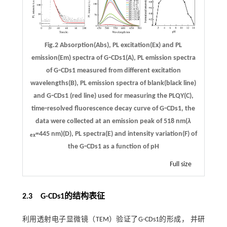
Fig.2 Absorption(Abs), PL excitation(Ex) and PL
emission(Em) spectra of G⁃CDs1(A), PL emission spectra
of G⁃CDs1 measured from different excitation
wavelengths(B), PL emission spectra of blank(black line)
and G⁃CDs1 (red line) used for measuring the PLQY(C),
time⁃resolved fluorescence decay curve of G⁃CDs1, the
data were collected at an emission peak of 518 nm(
λ
=445 nm)(D), PL spectra(E) and intensity variation(F) of
ex
the G⁃CDs1 as a function of pH
Full size
2.3 G
-
CDs1的结构表征
利用透射电子显微镜（TEM）验证了G-CDs1的形成， 并研