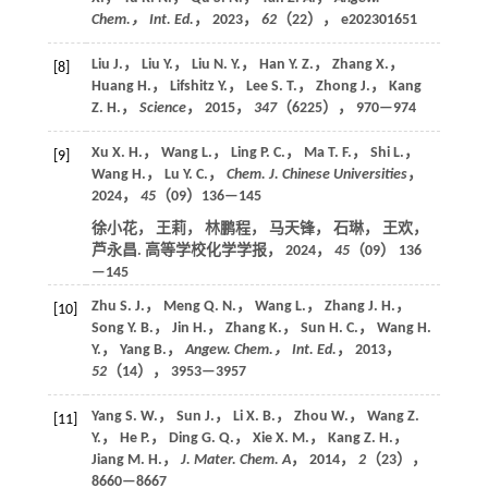
Chem.， Int. Ed.
，
2023
，
62
（22）， e202301651
Liu J.， Liu Y.， Liu N. Y.， Han Y. Z.， Zhang X.，
[8]
Huang H.， Lifshitz Y.， Lee S. T.， Zhong J.， Kang
Z. H.，
Science
，
2015
，
347
（6225）， 970—974
Xu X. H.， Wang L.， Ling P. C.， Ma T. F.， Shi L.，
[9]
Wang H.， Lu Y. C.，
Chem. J. Chinese Universities
，
2024
，
45
（09）136—145
徐小花， 王莉， 林鹏程， 马天锋， 石琳， 王欢，
芦永昌. 高等学校化学学报，
2024
，
45
（09） 136
—145
Zhu S. J.， Meng Q. N.， Wang L.， Zhang J. H.，
[10]
Song Y. B.， Jin H.， Zhang K.， Sun H. C.， Wang H.
Y.， Yang B.，
Angew. Chem.， Int. Ed.
，
2013
，
52
（14）， 3953—3957
Yang S. W.， Sun J.， Li X. B.， Zhou W.， Wang Z.
[11]
Y.， He P.， Ding G. Q.， Xie X. M.， Kang Z. H.，
Jiang M. H.，
J. Mater. Chem. A
，
2014
，
2
（23），
8660—8667