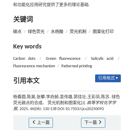
和功能化应用研究提供了更多的理论基础.
关键词
碳点
/
绿色荧光
/
水杨酸
/
荧光机制
/
图案化打印
Key words
Carbon dots
/
Green fluorescence
/
Salicylic acid
/
Fluorescence mechanism
/
Patterned printing
引用格式 ▾
引用本文
杨春圆,陈昊,张攀,李府赪,袁伟雄,郭佳壮,王彩凤,陈苏. 绿色
荧光碳点的合成、 荧光机制和图案化[J].
高等学校化学学
报
, 2025, 46(06): 130-138 DOI:10.7503/cjcu20250093
上一篇
下一篇