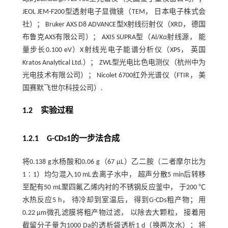
JEOL JEM-F200型透射电子显微镜（TEM， 日本电子株式会
社）； Bruker AXS D8 ADVANCE型X射线衍射仪（XRD， 德国
布鲁克AXS有限公司）； AXIS SUPRA型（Al/
Kα
射线源， 能
量步长0.100 eV）X射线光电子能谱分析仪（XPS， 英国
Kratos Analytical Ltd.）； ZWL型光电比色电测仪（杭州中为
光电技术有限公司）； Nicolet 6700红外光谱仪（FTIR， 美
国赛默飞世尔科技公司）.
1.2 实验过程
1.2.1 G-CDs1的一步法合成
将0.138 g水杨酸和0.06 g（67 μL）乙二胺（二者摩尔比为
1∶1）均匀混入10 mL去离子水中， 超声分散5 min后转移
至配有50 mL聚四氟乙烯内衬的不锈钢反应釜中， 于200 ℃
水热反应5 h， 待冷却到室温后， 得到G-CDs粗产物； 用
0.22 μm微孔滤膜将粗产物过滤， 以除去大颗粒， 接着用
截留分子量为1000 Da的透析袋透析1 d（换两次水）； 将