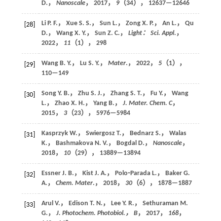
D.，
Nanoscale
，
2017
，
9
（34）， 12637—12646
Li P. F.， Xue S. S.， Sun L.， Zong X. P.， An L.， Qu
[28]
D.， Wang X. Y.， Sun Z. C.，
Light： Sci. Appl
.，
2022
，
11
（1）， 298
Wang B. Y.， Lu S. Y.，
Mater
.，
2022
，
5
（1），
[29]
110—149
Song Y. B.， Zhu S. J.， Zhang S. T.， Fu Y.， Wang
[30]
L.， Zhao X. H.， Yang B.，
J. Mater. Chem. C
，
2015
，
3
（23）， 5976—5984
Kasprzyk W.， Swiergosz T.， Bednarz S.， Walas
[31]
K.， Bashmakova N. V.， Bogdal D.，
Nanoscale
，
2018
，
10
（29）， 13889—13894
Essner J. B.， Kist J. A.， Polo⁃Parada L.， Baker G.
[32]
A.，
Chem. Mater
.，
2018
，
30
（6）， 1878—1887
Arul V.， Edison T. N.， Lee Y. R.， Sethuraman M.
[33]
G.，
J. Photochem. Photobiol.， B
，
2017
，
168
，