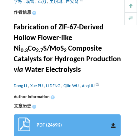
李栋
,
濮雪
,
邓力
,
吴琪琳
,
巨安奇
作者信息
+
Fabrication of ZIF-67-Derived
Hollow Flower-like
Ni
Co
S/MoS
Composite
0.3
2.7
2
Catalysts for Hydrogen Production
via
Water Electrolysis
Dong LI
,
Xue PU
,
Li DENG
,
Qilin WU
,
Anqi JU
Author information
+
文章历史
+
PDF (2469K)