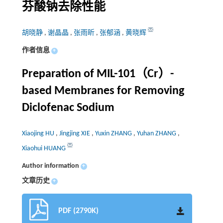
芬酸钠去除性能
胡晓静
,
谢晶晶
,
张雨昕
,
张郁涵
,
黄晓辉
作者信息
+
Preparation of MIL-101（Cr）-
based Membranes for Removing
Diclofenac Sodium
Xiaojing HU
,
Jingjing XIE
,
Yuxin ZHANG
,
Yuhan ZHANG
,
Xiaohui HUANG
Author information
+
文章历史
+
PDF (2790K)