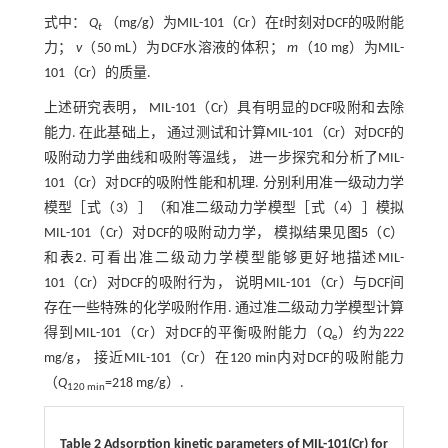
式中：
Q
（mg/g）为MIL-101（Cr）在
t
时刻对DCF的吸附能
t
力；
v
（50 mL）为DCF水溶液的体积；
m
（10 mg）为MIL-
101（Cr）的质量.
上述研究表明， MIL-101（Cr）具有明显的DCF吸附和去除
能力. 在此基础上， 通过测试和计算MIL-101（Cr）对DCF的
吸附动力学曲线和吸附等温线， 进一步探究和分析了MIL-
101（Cr）对DCF的吸附性能和机理. 分别利用准一级动力学
模型［
式（3）
］（和准二级动力学模型［
式（4）
］模拟
MIL-101（Cr）对DCF的吸附动力学， 模拟结果见
图5
（C）
和
表2
. 可看出准二级动力学模型能够更好地描述MIL-
101（Cr）对DCF的吸附行为， 说明MIL-101（Cr）与DCF间
存在一些特殊的化学吸附作用. 通过准二级动力学模型计算
得到MIL-101（Cr）对DCF的平衡吸附能力（
Q
）约为222
e
mg/g， 接近MIL-101（Cr）在120 min内对DCF的吸附能力
（
Q
=218 mg/g）.
120 min
Table 2 Adsorption kinetic parameters of MIL-101(Cr) for