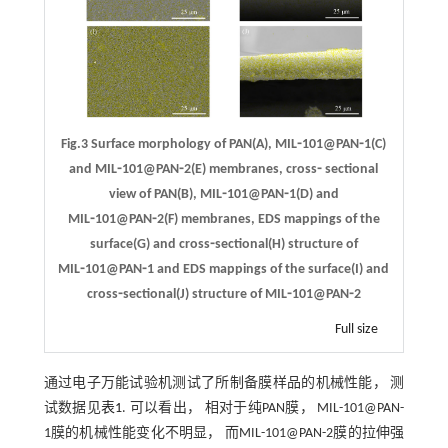
Fig.3 Surface morphology of PAN(A), MIL⁃101@PAN⁃1(C)
and MIL⁃101@PAN⁃2(E) membranes, cross⁃ sectional
view of PAN(B), MIL⁃101@PAN⁃1(D) and
MIL⁃101@PAN⁃2(F) membranes, EDS mappings of the
surface(G) and cross⁃sectional(H) structure of
MIL⁃101@PAN⁃1 and EDS mappings of the surface(I) and
cross⁃sectional(J) structure of MIL⁃101@PAN⁃2
Full size
通过电子万能试验机测试了所制备膜样品的机械性能， 测
试数据见
表1
. 可以看出， 相对于纯PAN膜， MIL-101@PAN-
1膜的机械性能变化不明显， 而MIL-101@PAN-2膜的拉伸强