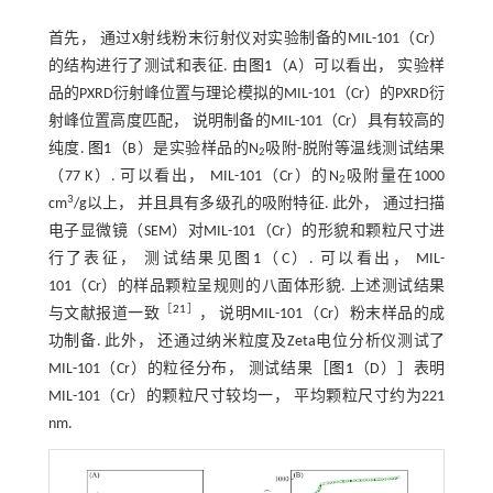
首先， 通过X射线粉末衍射仪对实验制备的MIL-101（Cr）
的结构进行了测试和表征. 由
图1
（A）可以看出， 实验样
品的PXRD衍射峰位置与理论模拟的MIL-101（Cr）的PXRD衍
射峰位置高度匹配， 说明制备的MIL-101（Cr）具有较高的
纯度.
图1
（B）是实验样品的N
吸附-脱附等温线测试结果
2
（77 K）. 可以看出， MIL-101（Cr）的N
吸附量在1000
2
3
cm
/g以上， 并且具有多级孔的吸附特征. 此外， 通过扫描
电子显微镜（SEM）对MIL-101（Cr）的形貌和颗粒尺寸进
行了表征， 测试结果见
图1
（C）. 可以看出， MIL-
101（Cr）的样品颗粒呈规则的八面体形貌. 上述测试结果
［
21
］
与文献报道一致
， 说明MIL-101（Cr）粉末样品的成
功制备. 此外， 还通过纳米粒度及Zeta电位分析仪测试了
MIL-101（Cr）的粒径分布， 测试结果［
图1
（D）］表明
MIL-101（Cr）的颗粒尺寸较均一， 平均颗粒尺寸约为221
nm.