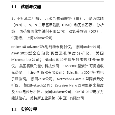
1.1 试剂与仪器
1，4-对苯二甲酸、 九水合物硝酸铬（Ⅲ）、 聚丙烯腈
（PAN）、
N
，
N
-二甲基甲酰胺（DMF）和无水乙醇， 分析
纯， 国药集团化学试剂有限公司； 双氯芬酸钠（DCF），
试剂级， 上海Adamas公司.
Bruker D8 Advance型X射线粉末衍射仪， 德国Bruker公司；
ASAP 2020型全自动比表面及孔隙度分析仪， 美国
Micromeritics公司； Nicolet IS 10型傅里叶变换红外光谱
仪， 美国赛默飞世尔科技公司； UV-8000S型紫外-可见吸收
光谱仪， 上海元析仪器有限公司； Zeiss Sigma 300型扫描电
子显微镜， 德国Zeiss公司； Netzsch STA 409 PC型同步热分
析仪， 德国Netzsch公司； Zetasizer Nano ZS90型纳米粒度
及 Zeta电位分析仪， 英国Malvern公司； CMT6103型电子万
能试验机， 美特斯工业系统（中国）有限公司.
1.2 实验过程