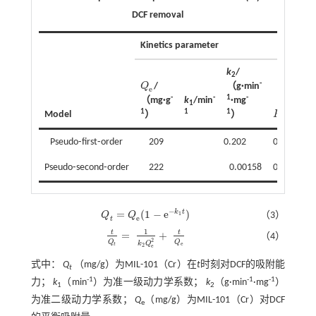
DCF removal
Kinetics parameter
k
/
2
-
Q
/
（g·min
Q
e
e
-
-
1
-
（mg·g
k
/min
·mg
1
2
1
1
1
R
Model
）
）
R
2
Pseudo⁃first⁃order
209
0.202
0.975
Pseudo⁃second⁃order
222
0.00158
0.996
−
=
(
1
−
e
)
k
t
Q
Q
（3）
1
Q
t
=
Q
e
(
1
-
e
-
k
1
t
)
e
t
1
t
t
=
+
（4）
t
Q
t
=
1
k
2
Q
e
2
+
t
Q
e
2
Q
Q
k
Q
e
t
2
e
式中：
Q
（mg/g）为MIL-101（Cr）在
t
时刻对DCF的吸附能
t
-1
-1
-1
力；
k
（min
）为准一级动力学系数；
k
（g·min
·mg
）
1
2
为准二级动力学系数；
Q
（mg/g）为MIL-101（Cr）对DCF
e