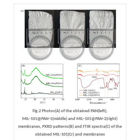
Fig.2 Photos(A) of the obtained PAN(left),
MIL⁃101@PAN⁃1(middle) and MIL⁃101@PAN⁃2(right)
membranes, PXRD patterns(B) and FTIR spectra(C) of the
obtained MIL⁃101(Cr) and membranes