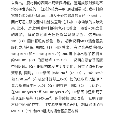
以看出， 膜材料的表面出现轻微褶皱， 这是成膜时溶剂不
均匀挥发造成的， 但总体较为平整. 通过测量可知膜材料的
宽度范围为5.5~6.5 cm， 均大于砂芯漏斗的直径（4 cm），
因此可通过砂芯漏斗抽滤装置测试其对DCF水溶液的去除效
果. 此外， 对比3种膜材料的颜色可以看出， 随着MOFs含量
的增加， 膜的颜色由无色逐渐呈现淡绿色， 这与MIL-
101（Cr）固体颗粒的颜色一致， 初步说明MOFs混合基质
膜的成功制备. 由
图2
（B）可以看出， 在混合基质膜MIL-
101@PAN-1和MIL-101@PAN-2的PXRD谱中均出现了较明显
的MIL-101（Cr）的衍射峰（5°~15°）， 说明在混合基质膜
中MIL-101（Cr）的结构未发生明显变化， 保留了原有的骨
-1
-1
架结构. 同时， FTIR谱图中581 cm
（Cr—O）， 1610 cm
-1
和 1390 cm
（有机配体羧基上C=O）处的吸收峰也证明了
混合基质膜中MIL-101（Cr）的存在［
图2
（C）］. 此外，
在MIL-101@PAN-1和MIL-101@PAN-2的FTIR谱图中还出现了
-1
较明显的腈基（2245 cm
）的伸缩振动吸收峰， 证明了膜
材料中PAN的存在. 上述实验结果初步表明， 制备得到了由
MIL-101（Cr）和PAN组成的混合基质膜材料.