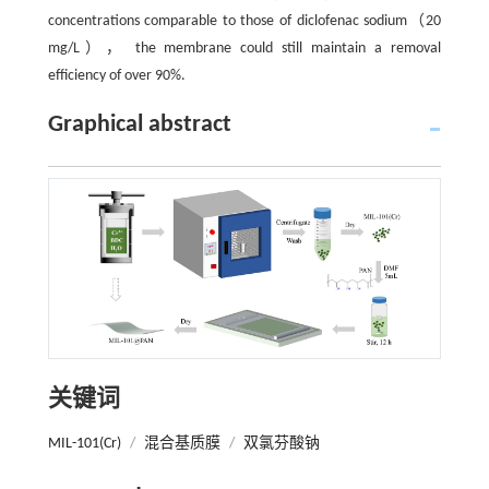
concentrations comparable to those of diclofenac sodium（20
mg/L）， the membrane could still maintain a removal
efficiency of over 90%.
Graphical abstract
关键词
MIL-101(Cr)
/
混合基质膜
/
双氯芬酸钠