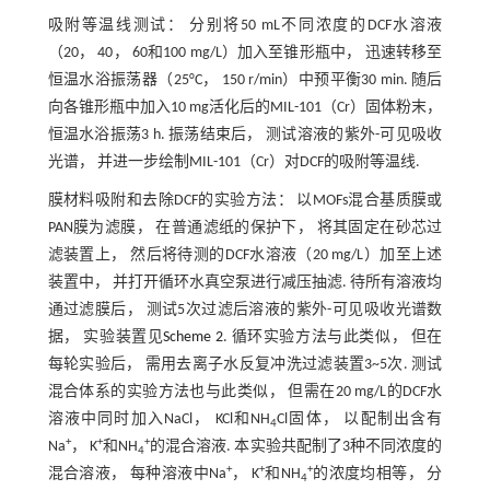
吸附等温线测试： 分别将50 mL不同浓度的DCF水溶液
（20， 40， 60和100 mg/L）加入至锥形瓶中， 迅速转移至
恒温水浴振荡器（25°C， 150 r/min）中预平衡30 min. 随后
向各锥形瓶中加入10 mg活化后的MIL-101（Cr）固体粉末，
恒温水浴振荡3 h. 振荡结束后， 测试溶液的紫外-可见吸收
光谱， 并进一步绘制MIL-101（Cr）对DCF的吸附等温线.
膜材料吸附和去除DCF的实验方法： 以MOFs混合基质膜或
PAN膜为滤膜， 在普通滤纸的保护下， 将其固定在砂芯过
滤装置上， 然后将待测的DCF水溶液（20 mg/L）加至上述
装置中， 并打开循环水真空泵进行减压抽滤. 待所有溶液均
通过滤膜后， 测试5次过滤后溶液的紫外-可见吸收光谱数
据， 实验装置见
Scheme 2
. 循环实验方法与此类似， 但在
每轮实验后， 需用去离子水反复冲洗过滤装置3~5次. 测试
混合体系的实验方法也与此类似， 但需在20 mg/L的DCF水
溶液中同时加入NaCl， KCl和NH
Cl固体， 以配制出含有
4
+
+
+
Na
， K
和NH
的混合溶液. 本实验共配制了3种不同浓度的
4
+
+
+
混合溶液， 每种溶液中Na
， K
和NH
的浓度均相等， 分
4