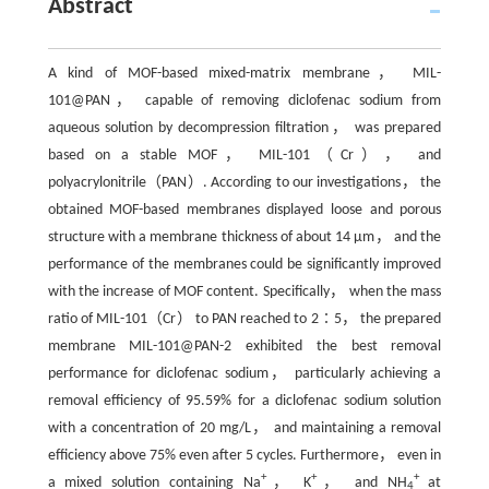
Abstract
A kind of MOF-based mixed-matrix membrane， MIL-
101@PAN， capable of removing diclofenac sodium from
aqueous solution by decompression filtration， was prepared
based on a stable MOF， MIL-101（Cr）， and
polyacrylonitrile（PAN）. According to our investigations， the
obtained MOF-based membranes displayed loose and porous
structure with a membrane thickness of about 14 μm， and the
performance of the membranes could be significantly improved
with the increase of MOF content. Specifically， when the mass
ratio of MIL-101（Cr） to PAN reached to 2∶5， the prepared
membrane MIL-101@PAN-2 exhibited the best removal
performance for diclofenac sodium， particularly achieving a
removal efficiency of 95.59% for a diclofenac sodium solution
with a concentration of 20 mg/L， and maintaining a removal
efficiency above 75% even after 5 cycles. Furthermore， even in
+
+
+
a mixed solution containing Na
， K
， and NH
at
4