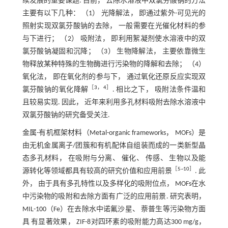
续发展的重要课题. 目前， 去除水溶液中双氯芬酸钠的方法
主要有以下几种： （1） 光降解法， 即通过紫外-可见光的
照射实现双氯芬酸钠的去除， 一般需要在光催化材料的参
与下进行； （2） 吸附法， 即利用絮凝剂使水溶液中的双
氯芬酸钠凝固和沉降； （3） 生物降解法， 主要依靠微生
物释放某种特殊的生物酶进行污染物的降解和去除； （4）
氧化法， 即在氧化剂的参与下， 通过氧化还原反应实现双
［
3
，
4
］
氯芬酸钠的氧化降解
. 相比之下， 吸附法条件温和
且较易实现. 因此， 近年来利用多孔材料吸附去除水溶液中
双氯芬酸钠的研究备受关注.
金属-有机框架材料（Metal-organic frameworks， MOFs）是
由无机金属离子/团簇和有机配体自组装而成的一类新型晶
态多孔材料， 在吸附与分离、 催化、 传感、 生物以及能
［
5
~
10
］
源转化等领域都具有较高的研究价值和应用前景
. 此
外， 由于具有多孔特性以及多样化的吸附位点， MOFs在水
中污染物的吸附和去除方面有广泛的应用前景. 研究表明，
MIL-100（Fe）在去除水中诺氟沙星、 萘普生等污染物方面
具 有显著效果， ZIF-8对四环素的吸附能力高达300 mg/g，