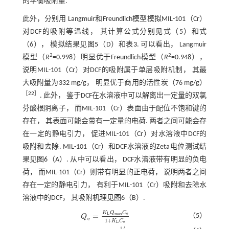
的平衡吸附量.
此外，分别用 Langmuir和Freundlich模型模拟MIL-101（Cr）
对DCF的吸附等温线， 其计算公式分别见
式（5）
和
式
（6）
， 模拟结果见
图5
（D）和
表3
. 可以看出， Langmuir
2
2
模型（
R
=0.998）明显优于Freundlich模型（
R
=0.948），
说明MIL-101（Cr）对DCF的吸附属于单层吸附机制， 其最
大吸附量为332 mg/g， 明显优于商用的活性炭（76 mg/g）
［
22
］
. 此外， 鉴于DCF在水溶液中可以解离出一定量的双氯
芬酸根阴离子， 而MIL-101（Cr）表面由于配位不饱和键的
存在， 其表面可能会带有一定量的电荷. 两者之间可能会存
在一定的静电引力， 促进MIL-101（Cr）对水溶液中DCF的
吸附和去除. MIL-101（Cr）和DCF水溶液的Zeta电位测试结
果见
图6
（A）. 从中可以看出， DCF水溶液带有明显的负电
荷， 而MIL-101（Cr）则带有明显的正电荷， 说明两者之间
存在一定的静电引力， 有利于MIL-101（Cr）吸附和去除水
溶液中的DCF， 其吸附机理见
图6
（B）.
K
Q
C
e
L
=
m
a
x
（5）
Q
Q
e
=
K
L
Q
m
a
x
C
e
1
+
K
L
C
e
e
1
+
K
C
e
L
/
1