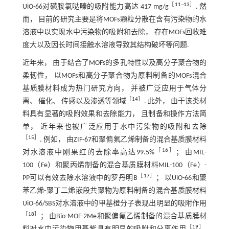
［
11
~
13
］
UiO-66对磺胺氯哒嗪的吸附能力高达 417 mg/g
. 然
而， 目前的研究主要是将MOFs颗粒分散在含有污染物的水
溶液中以实现水中污染物的吸附和去除， 存在MOFs回收难
度大以及因长时间接触水溶液导致其结构破坏等问题.
近年来， 由于结合了MOFs的多孔特性以及高分子聚合物的
柔韧性， 以MOFs和高分子聚合物为原料制备的MOFs混合
基质膜材料成为热门研究方向， 并被广泛应用于气体分
［
14
］
离、 催化、 传感以及渗透等领域
. 此外， 由于该类材
料具有显著的吸附效果和去除能力， 且制备和操作方法简
单， 近年来也被广泛应用于水中污染物的吸附和去除
［
15
］
. 例如， 由ZIF-67和聚偏氟乙烯制备的混合基质膜材料
［
16
］
对水溶液中刚果红的去除率高达99.5%
； 由MIL-
100（Fe）和聚丙烯制备的混合基质膜材料MIL-100（Fe）-
［
17
］
PP可以有效去除水溶液中的罗丹明B
； 以UiO-66和聚
苯乙烯-聚丁二烯嵌段共聚物为原料制备的混合基质膜材料
UiO-66/SBS对水溶液中的甲基橙分子表现出明显的吸附作用
［
18
］
； 由Bio-MOF-2Me和聚偏氟乙烯制备的混合基质膜材
［
19
］