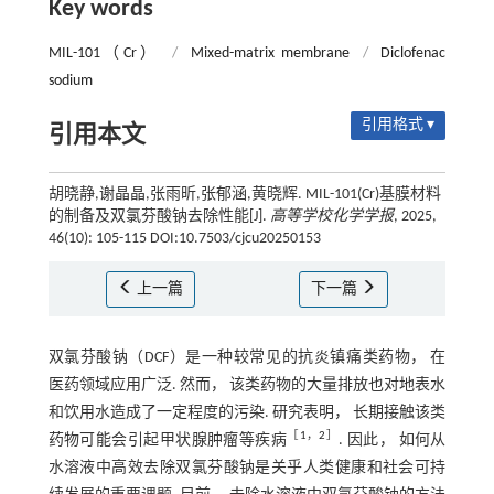
Key words
MIL-101（Cr）
/
Mixed-matrix membrane
/
Diclofenac
sodium
引用格式 ▾
引用本文
胡晓静,谢晶晶,张雨昕,张郁涵,黄晓辉. MIL-101(Cr)基膜材料
的制备及双氯芬酸钠去除性能[J].
高等学校化学学报
, 2025,
46(10): 105-115 DOI:10.7503/cjcu20250153
上一篇
下一篇
双氯芬酸钠（DCF）是一种较常见的抗炎镇痛类药物， 在
医药领域应用广泛. 然而， 该类药物的大量排放也对地表水
和饮用水造成了一定程度的污染. 研究表明， 长期接触该类
［
1
，
2
］
药物可能会引起甲状腺肿瘤等疾病
. 因此， 如何从
水溶液中高效去除双氯芬酸钠是关乎人类健康和社会可持