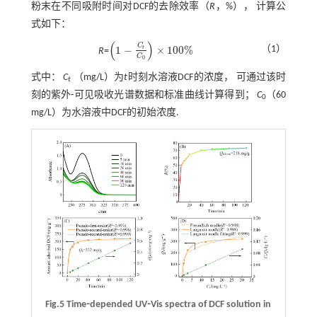
粉末在不同吸附时间对DCF的去除效率（
R
，%）， 计算公
式如下：
(
)
C
1
−
×
100
%
（1）
t
R
=
1
-
C
t
C
0
×
100
%
C
0
式中：
C
（mg/L）为
t
时刻水溶液DCF的浓度， 可通过该时
t
刻的紫外-可见吸收光谱数据和标准曲线计算得到；
C
（60
0
mg/L）为水溶液中DCF的初始浓度.
Fig.5 Time⁃depended UV⁃Vis spectra of DCF solution in