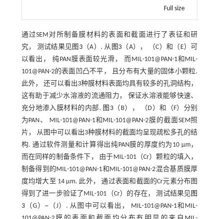
Full size
通过SEM对所制备膜材料的表面和截面进行了表征和研
究， 测试结果见
图3
（A）. 从
图3
（A）， （C）和（E）可
以看出， 纯PAN膜表面较光滑， 而MIL-101@PAN-1和MIL-
101@PAN-2的表面凹凸不平， 且分布有大量的固体小颗粒.
此外， 还可以看出3种膜材料表面均具有较多的孔洞结构，
这有助于减少水溶液的流通阻力， 保证水溶液能够快速、
充分地渗入膜材料的内部.
图3
（B）， （D）和（F）分别
为PAN、 MIL-101@PAN-1和MIL-101@PAN-2膜的截面SEM照
片， 从图中可以看出3种膜材料的截面均呈现疏松多孔的结
构. 通过软件测量和计算得出纯PAN膜的厚度约为10 μm，
而在同样的制备条件下， 由于MIL-101（Cr）颗粒的填入，
制备得到的MIL-101@PAN-1和MIL-101@PAN-2混合基质膜厚
度均增大至 14 μm. 此外， 通过表面和截面的Cr元素分布图
得到了进一步验证了MIL-101（Cr）的存在， 测试结果见
图
3
（G）~（J）. 从图中可以看出， MIL-101@PAN-1和MIL-
101@PAN-2膜的表面和截面均分布有明显的来自MIL-