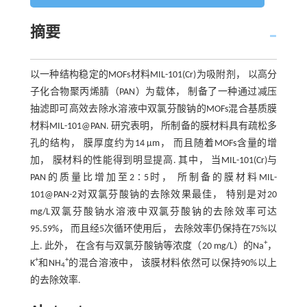
摘要
以一种结构稳定的MOFs材料MIL-101(Cr)为吸附剂， 以高分
子化合物聚丙烯腈（PAN）为载体， 制备了一种通过减压
抽滤即可高效去除水溶液中双氯芬酸钠的MOFs混合基质膜
材料MIL-101@PAN. 研究表明， 所制备的膜材料具有疏松多
孔的结构， 膜厚度约为14 μm， 而且随着MOFs含量的增
加， 膜材料的性能得到明显提高. 其中， 当MIL-101(Cr)与
PAN的质量比增加至2∶5时， 所制备的膜材料MIL-
101@PAN-2对双氯芬酸钠的去除效果最佳， 特别是对20
mg/L双氯芬酸钠水溶液中双氯芬酸钠的去除效率可达
95.59%， 而且经5次循环使用后， 去除效率仍保持在75%以
+
上. 此外， 在含有与双氯芬酸钠等浓度（20 mg/L）的Na
，
+
+
K
和NH
的混合溶液中， 该膜材料依然可以保持90%以上
4
的去除效率.