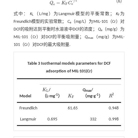
（6）
n
=
Q
K
C
Q
e
=
K
F
C
e
1
n
F
e
e
式中：
K
（L/mg）为Langmuir模型的平衡常数；
K
为
L
F
Freundlich模型的实验常数；
C
（mg/L）为MIL-101（Cr）对
e
DCF的吸附达到平衡时水溶液中DCF的浓度；
Q
（mg/g）为
e
MIL-101（Cr）对DCF的平衡吸附量；
Q
（mg/g）为MIL-
max
101（Cr）对DCF的最大吸附量.
Table 3 Isothermal models parameters for DCF
adsorption of MIL-101(Cr)
K
/
Q
/
K
L
L
max
2
-1
-1
R
Model
（L·mg
）
K
（mg·g
）
R
2
K
F
F
Freundlich
61.65
0.948
Langmuir
0.695
332
0.998