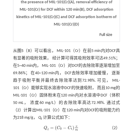
the presence of MIL⁃101(Cr)(A), removal efficiency of
MIL⁃101(Cr) for DCF within 120 min(B), DCF adsorption
kinetics of MIL⁃101(Cr)(C) and DCF adsorption isotherm of
MIL⁃101(Cr)(D)
Full size
从
图5
（B）可以看出， MIL-101（Cr）在前5 min内对DCF具
有显著的吸附效果， 经计算可得其吸附效率可达49.51%；
在5~40 min内， MIL-101（Cr）对DCF的去除效率逐渐增加至
69.86%； 在40~120 min内， DCF去除效率增加缓慢， 逐渐
趋于吸附平衡并最终去除效率达到72.98%. 可见， MIL-
101（Cr）能够实现水溶液中DCF的快速吸附， 而且10 mg的
MIL-101（Cr）固体粉末在120 min内对水溶液中DCF（体积
50 mL， 浓度60 mg/L）的去除效率高达72.98%. 通过
式
（2）
计算出MIL-101（Cr）在120 min内对DCF的吸附能力约
为218 mg/g，
Q
计算公式如下：
t
v
=
(
−
)
Q
C
C
（2）
Q
t
=
(
C
0
-
C
t
)
v
m
0
t
t
m