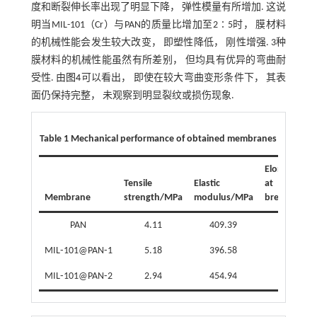
度和断裂伸长率出现了明显下降， 弹性模量有所增加. 这说
明当MIL-101（Cr）与PAN的质量比增加至2∶5时， 膜材料
的机械性能会发生较大改变， 即塑性降低， 刚性增强. 3种
膜材料的机械性能虽然有所差别， 但均具有优异的弯曲耐
受性. 由
图4
可以看出， 即使在较大弯曲变形条件下， 其表
面仍保持完整， 未观察到明显裂纹或损伤现象.
Table 1 Mechanical performance of obtained membranes
Elongation
Tensile
Elastic
at
Membrane
strength/MPa
modulus/MPa
break（%）
PAN
4.11
409.39
1.61
MIL⁃101@PAN⁃1
5.18
396.58
1.68
MIL⁃101@PAN⁃2
2.94
454.94
1.09