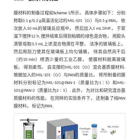
膜材料的制备过程如
Scheme 1
所示， 具体步骤如下： 分别
称取0.1 g/0.2 g高温活化过的MIL-101（Cr）与0.5 g PAN， 依
次放入10 mL的玻璃反应瓶中， 然后加入5 mL DMF， 于室
温下搅拌12 h. 搅拌结束后得到粘稠的绿色混合物， 用胶头
滴管吸取0.5 mL上述混合物滴在平整、 洁净的玻璃板上，
然后用刮刀使其在玻璃板上均匀铺展， 待其自然风干后
（约10 min）喷洒少量的工业乙醇， 使膜材料脱离玻璃
板， 得到柔性、 自支撑的MIL-101（Cr）混合基质膜材料.
根据加入的MIL-101（Cr）与PAN的质量比， 将所制备的膜
材料分别标记为MIL-101@PAN-1（质量比为1∶5）和MIL-
101@PAN-2（质量比为2∶5）. 此外， 为对比和研究混合基
质膜材料的性能， 在同样的实验条件下， 还制备了纯PAN
膜材料， 标记为PAN.