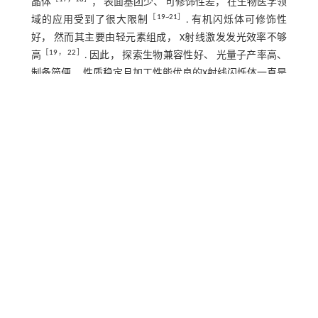
晶体
， 表面基团少、 可修饰性差， 在生物医学领
［
19
~
21
］
域的应用受到了很大限制
. 有机闪烁体可修饰性
好， 然而其主要由轻元素组成， X射线激发发光效率不够
［
19
，
22
］
高
. 因此， 探索生物兼容性好、 光量子产率高、
制备简便、 性质稳定且加工性能优良的X射线闪烁体一直是
研究者们努力的方向. 卤化亚铜簇基配合物闪烁体具有高原
子序数的无机核簇， X射线吸收效率高， 其有机配体易修
饰， 生物相容性好， 激发态丰富， 发射波长易于调控，
但该类闪烁体通常只在晶体状态下发光效率高， 晶体颗粒
大， 而且其发光性能易受环境影响， 因此限制了其在生物
［
19
］
医学领域的应用
.
本文以激发发光性能优异的X射线闪烁体Cu
I
Py
配合物为
4
4
4
［
23
］
基础材料
， 选用聚苯乙烯（PS）作为包覆基质， 调
控发光波长使其与光敏剂亚甲基蓝（MB）的光谱高度匹配
以提高荧光共振能量转移（FRET）效率， 同时有效阻隔环
境分子干扰， 增强了材料的生物相容性和环境稳定性， 构
建了在X射线激发下能高效稳定产生单线态氧的光敏剂复合
材料， 为深层肿瘤治疗提供了新的解决方案.