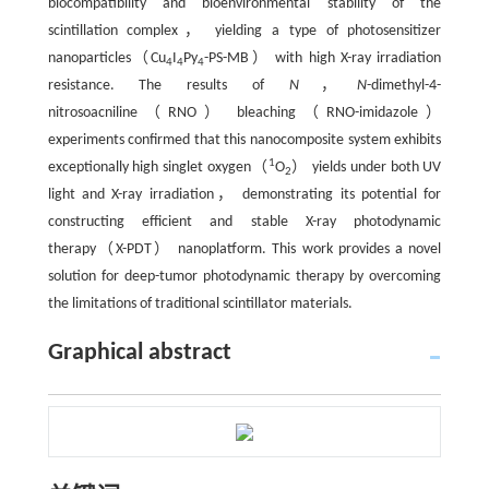
biocompatibility and bioenvironmental stability of the
scintillation complex， yielding a type of photosensitizer
nanoparticles（Cu
I
Py
-PS-MB） with high X-ray irradiation
4
4
4
resistance. The results of
N
，
N
-dimethyl-4-
nitrosoacniline（RNO） bleaching（RNO-imidazole）
experiments confirmed that this nanocomposite system exhibits
1
exceptionally high singlet oxygen（
O
） yields under both UV
2
light and X-ray irradiation， demonstrating its potential for
constructing efficient and stable X-ray photodynamic
therapy（X-PDT） nanoplatform. This work provides a novel
solution for deep-tumor photodynamic therapy by overcoming
the limitations of traditional scintillator materials.
Graphical abstract