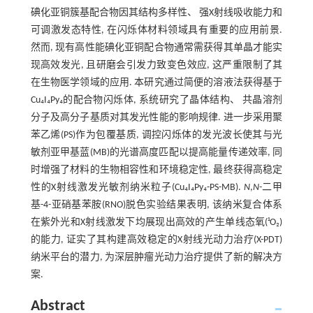
碘化亚铜簇基配合物因其结构多样性、 强X射线吸收能力和
可调激发态特性, 在闪烁体材料领域具有重要的应用前景.
然而, 现有高性能碘化亚铜配合物通常需获得其单晶才能实
现高效发光, 且研磨会引发力致变色效应, 这严重限制了其
在生物医学领域的应用. 本研究通过简便的溶液法获得基于
Cu₄I₄Py₄的配合物闪烁体, 系统研究了晶体结构、 共晶溶剂
分子及高分子基质对其发光性能的影响规律. 进一步采用聚
苯乙烯(PS)作为包覆基质, 调控闪烁体的发光波长使其与光
敏剂亚甲基蓝(MB)的光谱高度匹配以提高能量传递效率, 同
时增强了材料的生物相容性和环境稳定性, 最终获得高稳定
性的X射线激发光敏剂纳米粒子(Cu₄I₄Py₄-PS-MB).
N
,
N
-二甲
基-4-亚硝基苯胺(RNO)脱色实验结果表明, 该纳米复合体系
在紫外光和X射线激发下均展现出高效的产生单线态氧(¹O₂)
的能力, 证实了其构建高效稳定的X射线光动力治疗(X-PDT)
纳米平台的潜力, 为深层肿瘤光动力治疗提供了新的解决方
案.
Abstract