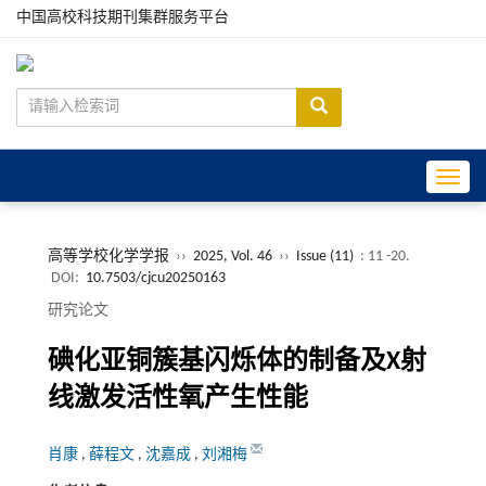
中国高校科技期刊集群服务平台
Toggle
高等学校化学学报
››
2025, Vol. 46
››
Issue (11)
: 11 -20.
DOI:
10.7503/cjcu20250163
研究论文
碘化亚铜簇基闪烁体的制备及X射
线激发活性氧产生性能
肖康
,
薛程文
,
沈嘉成
,
刘湘梅