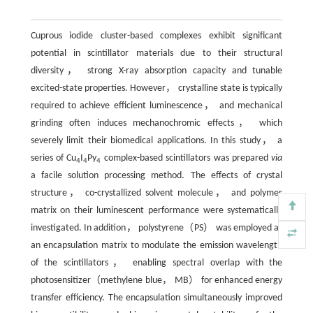
Cuprous iodide cluster-based complexes exhibit significant
potential in scintillator materials due to their structural
diversity， strong X-ray absorption capacity and tunable
excited-state properties. However， crystalline state is typically
required to achieve efficient luminescence， and mechanical
grinding often induces mechanochromic effects， which
severely limit their biomedical applications. In this study， a
series of Cu
I
Py
complex-based scintillators was prepared
via
4
4
4
a facile solution processing method. The effects of crystal
structure， co-crystallized solvent molecule， and polymer
matrix on their luminescent performance were systematically
investigated. In addition， polystyrene（PS） was employed as
an encapsulation matrix to modulate the emission wavelength
of the scintillators， enabling spectral overlap with the
photosensitizer（methylene blue， MB） for enhanced energy
transfer efficiency. The encapsulation simultaneously improved