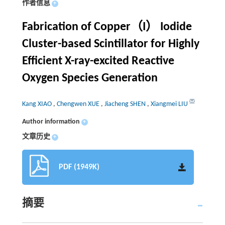
作者信息
+
Fabrication of Copper（I） Iodide
Cluster-based Scintillator for Highly
Efficient X-ray-excited Reactive
Oxygen Species Generation
Kang XIAO
,
Chengwen XUE
,
Jiacheng SHEN
,
Xiangmei LIU
Author information
+
文章历史
+
PDF (1949K)
摘要