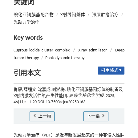
关键词
碘化亚铜簇基配合物
/
X射线闪烁体
/
深层肿瘤治疗
/
光动力学治疗
Key words
Cuprous iodide cluster complex
/
X-ray scintillator
/
Deep
tumor therapy
/
Photodynamic therapy
引用格式 ▾
引用本文
肖康,薛程文,沈嘉成,刘湘梅. 碘化亚铜簇基闪烁体的制备及
X射线激发活性氧产生性能[J].
高等学校化学学报
, 2025,
46(11): 11-20 DOI:10.7503/cjcu20250163
上一篇
下一篇
光动力学治疗（PDT）是近年新发展起来的一种非侵入性肿