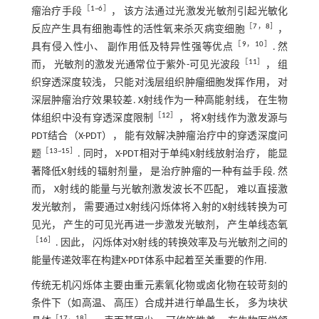
［
1
~
6
］
瘤治疗手段
， 该方法通过光激发光敏剂引起光敏化
［
7
，
8
］
反应产生具有细胞毒性的活性氧来杀灭病变细胞
，
［
9
，
10
］
具有侵入性小、 副作用低及特异性强等优点
. 然
［
11
］
而， 光敏剂的激发光通常位于紫外-可见光波段
， 组
织穿透深度较浅， 只能对浅层组织肿瘤细胞发挥作用， 对
深层肿瘤治疗效果较差. X射线作为一种高能射线， 在生物
［
12
］
体组织中没有穿透深度限制
， 将X射线作为激发源与
PDT结合（X-PDT）， 能有效解决肿瘤治疗中的穿透深度问
［
13
~
15
］
题
. 同时， X-PDT相对于单纯X射线放射治疗， 能显
著降低X射线的辐射剂量， 是治疗肿瘤的一种有益手段. 然
而， X射线的能量与光敏剂激发波长不匹配， 难以直接激
发光敏剂， 需要通过X射线闪烁体将入射的X射线转换为可
见光， 产生的可见光再进一步激发光敏剂， 产生单线态氧
［
16
］
. 因此， 闪烁体对X射线的转换效率及与光敏剂之间的
能量传递效率在构建X-PDT体系中起着至关重要的作用.
传统无机闪烁体主要由重元素氧化物或卤化物在较苛刻的
条件下（如高温、 高压）合成并进行单晶生长， 多为块状
［
17
，
18
］