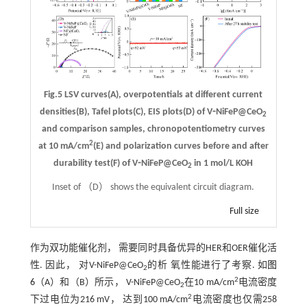
Fig.5 LSV curves(A), overpotentials at different current
densities(B), Tafel plots(C), EIS plots(D) of V⁃NiFeP@CeO
2
and comparison samples, chronopotentiometry curves
2
at 10 mA/cm
(E) and polarization curves before and after
durability test(F) of V⁃NiFeP@CeO
in 1 mol/L KOH
2
Inset of （D） shows the equivalent circuit diagram.
Full size
作为双功能催化剂， 需要同时具备优异的HER和OER催化活
性. 因此， 对V-NiFeP@CeO
的析 氧性能进行了考察. 如
图
2
2
6
（A）和（B）所示， V-NiFeP@CeO
在10 mA/cm
电流密度
2
2
下过电位为216 mV， 达到100 mA/cm
电流密度也仅需258