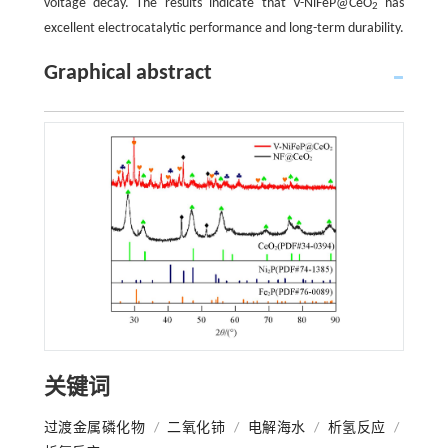
voltage decay. The results indicate that V-NiFeP@CeO
has
2
excellent electrocatalytic performance and long-term durability.
Graphical abstract
关键词
过渡金属磷化物
/
二氧化铈
/
电解海水
/
析氢反应
/