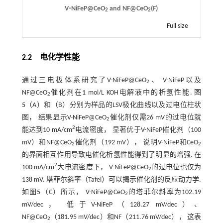
V⁃NiFeP@CeO
and NF@CeO
(F)
2
2
Full size
2.2 电化学性能
通过三电极体系研究了V-NiFeP@CeO
、 V-NiFeP以及
2
NF@CeO
催化剂在1 mol/L KOH电解液中的析氢性能.
图
2
5
（A）和（B）分别为样品的LSV极化曲线以及过电位柱状
图， 结果显示V-NiFeP@CeO
催化剂仅需26 mV的过电位就
2
2
能达到10 mA/cm
电流密度， 显著优于V-NiFeP催化剂（100
mV）和NF@CeO
催化剂（192 mV）， 说明V-NiFeP和CeO
2
2
的界面相互作用导致电催化析氢性能得到了明显的增强. 在
2
100 mA/cm
大电流密度下， V-NiFeP@CeO
的过电位也仅为
2
138 mV. 塔菲尔斜率（Tafel）可以揭示催化剂的反应动力学.
如
图5
（C）所示， V-NiFeP@CeO
的塔菲尔斜率为102.19
2
mV/dec， 低于V-NiFeP（128.27 mV/dec）、
NF@CeO
（181.95 mV/dec）和NF（211.76 mV/dec）， 这表
2