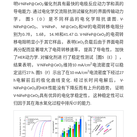
明V-NiFeP@CeO
催化剂具有最快的电极反应动力学和高的
2
导电能力. 通过电化学交流阻抗测试催化剂的界面传输动力
学，
图5
（D）是不同样品的电化学阻抗谱图. V-
NiFeP@CeO
、 V-NiFeP、 NF@CeO
和NF的电荷转移电阻分
2
2
别为0.78， 1.68， 14.98和41.47 Ω. V-NiFeP@CeO
的电荷转
2
移电阻明显小于其它样品， 表明CeO
负载后由于界面电荷
2
再分配而显著增大了电荷转移速率， 提高了导电性， 加快
了HER动力学. 对催化剂进 行了稳定性测试［
图5
（E）］，
2
结果表明， V-NiFeP@CeO
维持10 mA/cm
电流密度可以稳
2
2
定运行27 h.
图5
（F）示出了在10 mA/cm
电流密度下经过27
h电解前后的极化曲线变化. 经过长时间电解后， V-
NiFeP@CeO
的HER性能没有下降反而有上升的趋势， 证明
2
V-NiFeP@CeO
具有优异的电化学稳定性， 这种稳定性可以
2
-
归因于其在海水氧化过程中排斥Cl
的能力.