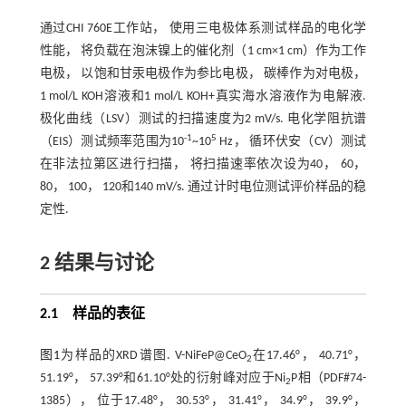
通过CHI 760E工作站， 使用三电极体系测试样品的电化学
性能， 将负载在泡沫镍上的催化剂（1 cm×1 cm）作为工作
电极， 以饱和甘汞电极作为参比电极， 碳棒作为对电极，
1 mol/L KOH溶液和1 mol/L KOH+真实海水溶液作为电解液.
极化曲线（LSV）测试的扫描速度为2 mV/s. 电化学阻抗谱
-1
5
（EIS）测试频率范围为10
~10
Hz， 循环伏安（CV）测试
在非法拉第区进行扫描， 将扫描速率依次设为40， 60，
80， 100， 120和140 mV/s. 通过计时电位测试评价样品的稳
定性.
2 结果与讨论
2.1 样品的表征
图1
为样品的XRD谱图. V-NiFeP@CeO
在17.46°， 40.71°，
2
51.19°， 57.39°和61.10°处的衍射峰对应于Ni
P相（PDF#74-
2
1385）， 位于17.48°， 30.53°， 31.41°， 34.9°， 39.9°，