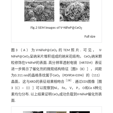
Fig.2 SEM images of V⁃NiFeP@CeO
2
Full size
图3
（A）为V-NiFeP@CeO
的TEM照片. 可见， V-
2
NiFeP@CeO
呈纳米片堆积组成的纳米花结构， CeO
纳米颗
2
2
粒修饰在V-NiFeP的表面. 高分辨率透射电镜（HRTEM）表征
进一步揭示了催化剂的微观结构特征［
图3
（B）］， 间距
为0.311 nm的晶格条纹属于CeO
（PDF#34-0394）的（111）
2
［
28
］
晶面， 这与XRD的表征结果相吻合
. 通过EDS图像［
图
3
（C）~（I）］可以观察到Ni， Fe， V， P， O和Ce 6种元
素均匀分布. 以上结果证明CeO
成功负载到V-NiFeP催化剂表
2
面.