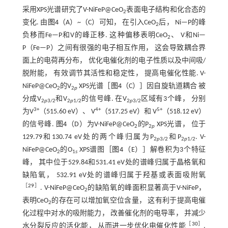
采用XPS光谱研究了V-NiFeP@CeO
表面电子结构和化合态的
2
变化. 由
图4
（A）~（C）可知， 在引入CeO
后， Ni—P的峰
2
负移而Fe—P和V的峰正移. 这种偏移表明CeO
、 V和Ni—
2
P（Fe—P）之间有很强的电子相互作用， 这会导致耦合界
面上的电荷再分布， 优化电催化剂的电子性质以及中间吸/
脱附能， 有效调节其活性和稳定性， 提高电催化性能. V-
NiFeP@CeO
的V
XPS光谱［
图4
（C）］因自旋轨道耦合 被
2
2
p
分成V
和V
的信号峰. 在V
区域有3个峰， 分别
2
p
3/2
2
p
1/2
2
p
3/2
3+
4+
5+
为V
（515.60 eV）、 V
（517.25 eV）和 V
（518.12 eV）
的信号峰.
图4
（D）为V-NiFeP@CeO
的P
XPS光谱， 位于
2
2
p
129.79和130.74 eV处的两个峰归属为P
和P
. V-
2
p
3/2
2
p
1/2
NiFeP@CeO
的O
XPS谱图［
图4
（E）］解卷积为3个特征
2
1
s
峰， 其中位于529.84和531.41 eV处的谱峰归属于晶格氧和
缺陷氧， 532.91 eV处的谱峰归属于羟基或表面吸附氧
［
29
］
. V-NiFeP@CeO
的缺陷氧的峰面积显著高于V-NiFeP，
2
表明CeO
的存在可以增加氧空位含量， 这有利于提高电催
2
化过程中对水的吸附能力， 改善催化剂的电导率， 并减少
［
30
］
水分裂反应的活化能， 从而进一步优化电催化性能
.