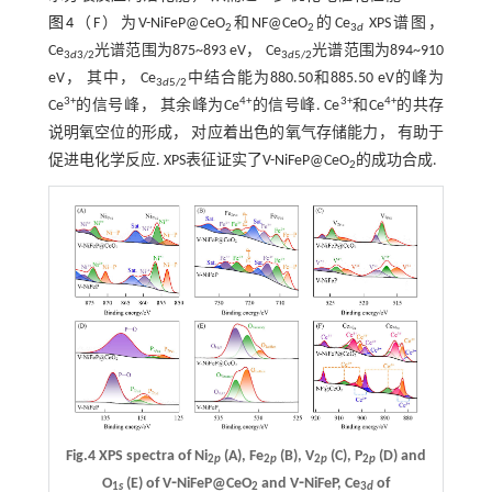
图4
（F）为V-NiFeP@CeO
和NF@CeO
的Ce
XPS谱图，
2
2
3
d
Ce
光谱范围为875~893 eV， Ce
光谱范围为894~910
3
d
3/2
3
d
5/2
eV， 其中， Ce
中结合能为880.50和885.50 eV的峰为
3
d
5/2
3+
4+
3+
4+
Ce
的信号峰， 其余峰为Ce
的信号峰. Ce
和Ce
的共存
说明氧空位的形成， 对应着出色的氧气存储能力， 有助于
促进电化学反应. XPS表征证实了V-NiFeP@CeO
的成功合成.
2
Fig.4 XPS spectra of Ni
(A), Fe
(B), V
(C), P
(D) and
2
p
2
p
2
p
2
p
O
(E) of V⁃NiFeP@CeO
and V⁃NiFeP, Ce
of
1
s
2
3
d