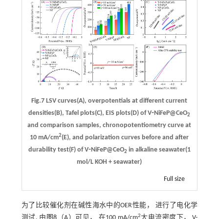
Fig.7 LSV curves(A), overpotentials at different current
densities(B), Tafel plots(C), EIS plots(D) of V⁃NiFeP@CeO
2
and comparison samples, chronopotentiometry curve at
2
10 mA/cm
(E), and polarization curves before and after
durability test(F) of V⁃NiFeP@CeO
in alkaline seawater(1
2
mol/L KOH + seawater)
Full size
为了比较催化剂在碱性海水中的OER性能， 进行了电化学
2
测试. 由
图8
（A）可见， 在100 mA/cm
大电流密度下， V-