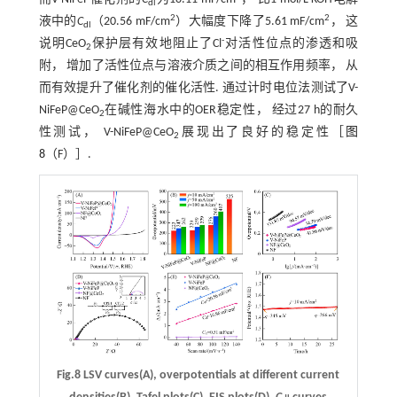
dl
2
2
液中的
C
（20.56 mF/cm
）大幅度下降了5.61 mF/cm
， 这
dl
-
说明CeO
保护层有效地阻止了Cl
对活性位点的渗透和吸
2
附， 增加了活性位点与溶液介质之间的相互作用频率， 从
而有效提升了催化剂的催化活性. 通过计时电位法测试了V-
NiFeP@CeO
在碱性海水中的OER稳定性， 经过27 h的耐久
2
性测试， V-NiFeP@CeO
展现出了良好的稳定性［
图
2
8
（F）］.
Fig.8 LSV curves(A), overpotentials at different current