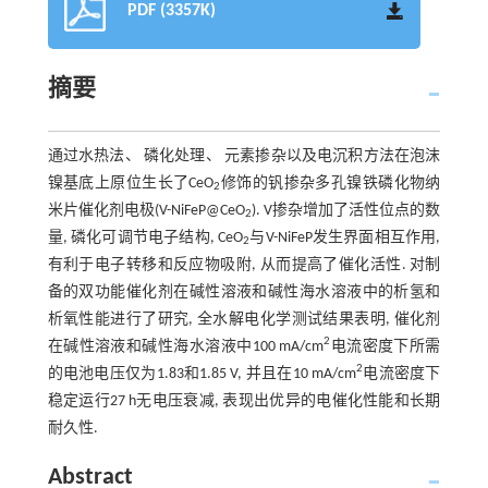
PDF (3357K)
摘要
通过水热法、 磷化处理、 元素掺杂以及电沉积方法在泡沫
镍基底上原位生长了CeO
修饰的钒掺杂多孔镍铁磷化物纳
2
米片催化剂电极(V-NiFeP@CeO
). V掺杂增加了活性位点的数
2
量, 磷化可调节电子结构, CeO
与V-NiFeP发生界面相互作用,
2
有利于电子转移和反应物吸附, 从而提高了催化活性. 对制
备的双功能催化剂在碱性溶液和碱性海水溶液中的析氢和
析氧性能进行了研究, 全水解电化学测试结果表明, 催化剂
2
在碱性溶液和碱性海水溶液中100 mA/cm
电流密度下所需
2
的电池电压仅为1.83和1.85 V, 并且在10 mA/cm
电流密度下
稳定运行27 h无电压衰减, 表现出优异的电催化性能和长期
耐久性.
Abstract