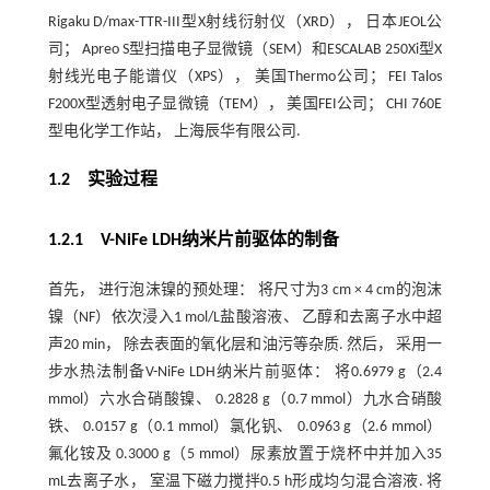
Rigaku D/max-TTR-III型X射线衍射仪（XRD）， 日本JEOL公
司； Apreo S型扫描电子显微镜（SEM）和ESCALAB 250Xi型X
射线光电子能谱仪（XPS）， 美国Thermo公司； FEI Talos
F200X型透射电子显微镜（TEM）， 美国FEI公司； CHI 760E
型电化学工作站， 上海辰华有限公司.
1.2 实验过程
1.2.1 V-NiFe LDH纳米片前驱体的制备
首先， 进行泡沫镍的预处理： 将尺寸为3 cm × 4 cm的泡沫
镍（NF）依次浸入1 mol/L盐酸溶液、 乙醇和去离子水中超
声20 min， 除去表面的氧化层和油污等杂质. 然后， 采用一
步水热法制备V-NiFe LDH纳米片前驱体： 将0.6979 g（2.4
mmol）六水合硝酸镍、 0.2828 g（0.7 mmol）九水合硝酸
铁、 0.0157 g（0.1 mmol）氯化钒、 0.0963 g（2.6 mmol）
氟化铵及 0.3000 g（5 mmol）尿素放置于烧杯中并加入35
mL去离子水， 室温下磁力搅拌0.5 h形成均匀混合溶液. 将