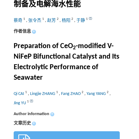
制备及电解海水性能
1
1
2
2
1
蔡奇
,
张令杰
,
赵芳
,
杨阳
,
于静
作者信息
+
Preparation of CeO
-modified V-
2
NiFeP Bifunctional Catalyst and Its
Electrolytic Performance of
Seawater
1
1
2
2
Qi CAI
,
Lingjie ZHANG
,
Fang ZHAO
,
Yang YANG
,
1
Jing YU
Author information
+
文章历史
+