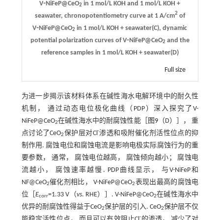
V⁃NiFeP@CeO
in 1 mol/L KOH and 1 mol/L KOH +
2
2
seawater, chronopotentiometry curve at 1 A/cm
of
V⁃NiFeP@CeO
in 1 mol/L KOH + seawater(C), dynamic
2
potential polarization curves of V⁃NiFeP@CeO
and the
2
reference samples in 1 mol/L KOH + seawater(D)
Full size
为进一步揭示该材料体系在碱性海水电解环境中的耐久性
机制， 通过动态电位极化曲线（PDP）深入探究了V-
NiFeP@CeO
在碱性海水中的耐腐蚀性能［
图9
（D）］， 重
2
-
点讨论了CeO
保护层对Cl
渗透和吸附催化剂活性位点的抑
2
制作用. 腐蚀电位和腐蚀电流是影响电极实际腐蚀行为的重
要参数， 通常， 腐蚀电位越高， 腐蚀倾向越小； 腐蚀电
流越小， 腐蚀速率越慢. PDP曲线显示， 与V-NiFeP和
NF@CeO
催化剂相比， V-NiFeP@CeO
表现出最高的腐蚀电
2
2
位［
E
=1.33 V（
vs
. RHE）］. V-NiFeP@CeO
在碱性海水中
corr
2
优异的耐腐蚀性得益于CeO
保护层的引入. CeO
保护层不仅
2
2
-
能稳定活性位点， 而且可以有效阻止Cl
的渗透， 减少了对