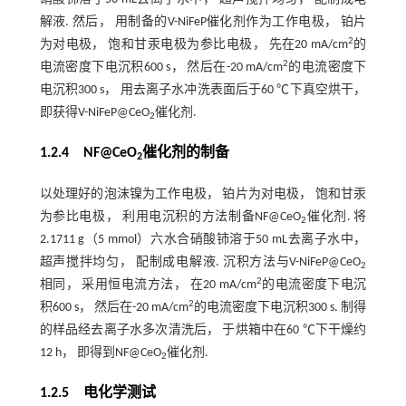
解液. 然后， 用制备的V-NiFeP催化剂作为工作电极， 铂片
2
为对电极， 饱和甘汞电极为参比电极， 先在20 mA/cm
的
2
电流密度下电沉积600 s， 然后在-20 mA/cm
的电流密度下
电沉积300 s， 用去离子水冲洗表面后于60 ℃下真空烘干，
即获得V-NiFeP@CeO
催化剂.
2
1.2.4 NF@CeO
催化剂的制备
2
以处理好的泡沫镍为工作电极， 铂片为对电极， 饱和甘汞
为参比电极， 利用电沉积的方法制备NF@CeO
催化剂. 将
2
2.1711 g（5 mmol）六水合硝酸铈溶于50 mL去离子水中，
超声搅拌均匀， 配制成电解液. 沉积方法与V-NiFeP@CeO
2
2
相同， 采用恒电流方法， 在20 mA/cm
的电流密度下电沉
2
积600 s， 然后在-20 mA/cm
的电流密度下电沉积300 s. 制得
的样品经去离子水多次清洗后， 于烘箱中在60 ℃下干燥约
12 h， 即得到NF@CeO
催化剂.
2
1.2.5 电化学测试