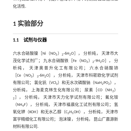
2
化活性.
1 实验部分
1.1 试剂与仪器
六水合硝酸镍［Ni（NO
）
·6H
O］， 分析纯， 天津市大
3
2
2
茂化学试剂厂； 九水合硝酸铁［Fe（NO
）
·9H
O］， 分
3
2
2
析纯， 天津奥普升化工有限公司； 六水合硝酸铈
［Ce（NO
）
·6H
O］， 分析纯， 天津市科密欧化学试剂
3
3
2
有限公司； 氯化钒（VCl
）和无水次磷酸钠（NaH
PO
），
3
2
2
分析纯， 上海麦克林生化有限公司； 尿素［CO（NH
）
2
］， 分析纯， 天津市天力化学试剂有限公司； 氟化铵
2
（NH
F）， 分析纯， 天津市福晨化工试剂有限公司； 氢
4
氧化钾（KOH）和无水乙醇（C
H
OH）， 分析纯， 天津市
2
5
富宇精细化工有限公司； 泡沫镍， 分析纯， 昆山广嘉源新
材料有限公司.