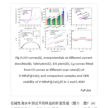
Fig.6 LSV curves(A), overpotentials at different current
densities(B), Tafel plots(C), EIS plots(D),
C
curves fitted
dl
from CV curves at different scan rates(E) of
V⁃NiFeP@CeO
and comparison samples,and OER
2
stability of V⁃NiFeP@CeO
(F) in 1 mol/L KOH
2
Full size
在碱性海水中测试不同样品的析氢性能（
图7
）.
图7
（A）