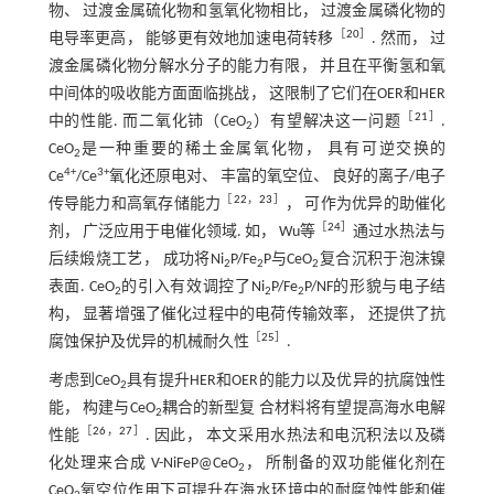
物、 过渡金属硫化物和氢氧化物相比， 过渡金属磷化物的
［
20
］
电导率更高， 能够更有效地加速电荷转移
. 然而， 过
渡金属磷化物分解水分子的能力有限， 并且在平衡氢和氧
中间体的吸收能方面面临挑战， 这限制了它们在OER和HER
［
21
］
中的性能. 而二氧化铈（CeO
）有望解决这一问题
.
2
CeO
是一种重要的稀土金属氧化物， 具有可逆交换的
2
4+
3+
Ce
/Ce
氧化还原电对、 丰富的氧空位、 良好的离子/电子
［
22
，
23
］
传导能力和高氧存储能力
， 可作为优异的助催化
［
24
］
剂， 广泛应用于电催化领域. 如， Wu等
通过水热法与
后续煅烧工艺， 成功将Ni
P/Fe
P与CeO
复合沉积于泡沫镍
2
2
2
表面. CeO
的引入有效调控了Ni
P/Fe
P/NF的形貌与电子结
2
2
2
构， 显著增强了催化过程中的电荷传输效率， 还提供了抗
［
25
］
腐蚀保护及优异的机械耐久性
.
考虑到CeO
具有提升HER和OER的能力以及优异的抗腐蚀性
2
能， 构建与CeO
耦合的新型复 合材料将有望提高海水电解
2
［
26
，
27
］
性能
. 因此， 本文采用水热法和电沉积法以及磷
化处理来合成 V-NiFeP@CeO
， 所制备的双功能催化剂在
2
CeO
氧空位作用下可提升在海水环境中的耐腐蚀性能和催