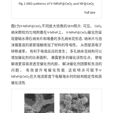
Fig.1 XRD patterns of V⁃NiFeP@CeO
and NF@CeO
2
2
Full size
图2
为V-NiFeP@CeO
不同放大倍数的SEM照片. 可见， CeO
2
2
纳米颗粒均匀地附着在V-NiFeP上， V-NiFeP@CeO
催化剂呈
2
现基础水滑石纳米片和堆叠的多孔纳米花形态. 纳米片与泡
沫镍基底的紧密接触增加了材料的导电性， 从而提高电子
转移速率， 有利于电极反应的发生； 多孔纳米花结构可以
增加催化剂的比表面积， 暴露更多的催化活性位点， 使电
解液更容易渗透至催化剂内部， 解决催化剂团聚和失活的
问题， 有效提升电催化性能. 这些特点可赋予V-
NiFeP@CeO
在大电流密度下电解海水时的结构稳定性和高
2
催化活性.