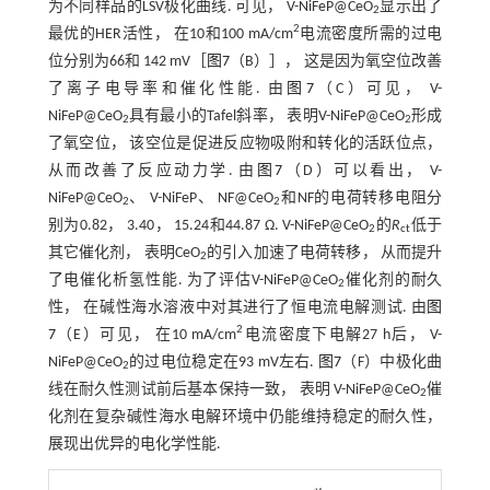
为不同样品的LSV极化曲线. 可见， V-NiFeP@CeO
显示出了
2
2
最优的HER活性， 在10和100 mA/cm
电流密度所需的过电
位分别为66和 142 mV［
图7
（B）］， 这是因为氧空位改善
了离子电导率和催化性能. 由
图7
（C）可见， V-
NiFeP@CeO
具有最小的Tafel斜率， 表明V-NiFeP@CeO
形成
2
2
了氧空位， 该空位是促进反应物吸附和转化的活跃位点，
从而改善了反应动力学. 由
图7
（D）可以看出， V-
NiFeP@CeO
、 V-NiFeP、 NF@CeO
和NF的电荷转移电阻分
2
2
别为0.82， 3.40， 15.24和44.87 Ω. V-NiFeP@CeO
的
R
低于
2
ct
其它催化剂， 表明CeO
的引入加速了电荷转移， 从而提升
2
了电催化析氢性能. 为了评估V-NiFeP@CeO
催化剂的耐久
2
性， 在碱性海水溶液中对其进行了恒电流电解测试. 由
图
2
7
（E）可见， 在10 mA/cm
电流密度下电解27 h后， V-
NiFeP@CeO
的过电位稳定在93 mV左右.
图7
（F）中极化曲
2
线在耐久性测试前后基本保持一致， 表明 V-NiFeP@CeO
催
2
化剂在复杂碱性海水电解环境中仍能维持稳定的耐久性，
展现出优异的电化学性能.