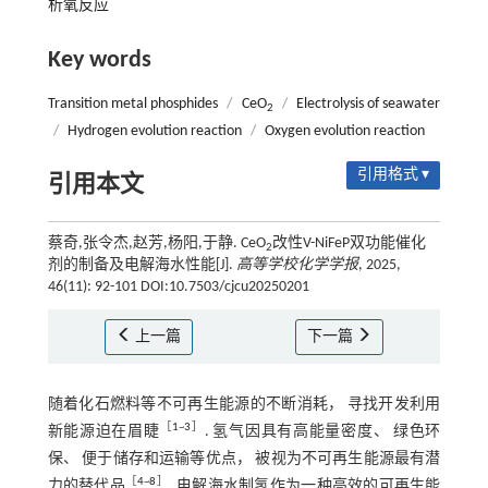
析氧反应
Key words
Transition metal phosphides
/
CeO
/
Electrolysis of seawater
2
/
Hydrogen evolution reaction
/
Oxygen evolution reaction
引用格式 ▾
引用本文
蔡奇,张令杰,赵芳,杨阳,于静. CeO
改性V-NiFeP双功能催化
2
剂的制备及电解海水性能[J].
高等学校化学学报
, 2025,
46(11): 92-101 DOI:10.7503/cjcu20250201
上一篇
下一篇
随着化石燃料等不可再生能源的不断消耗， 寻找开发利用
［
1
~
3
］
新能源迫在眉睫
. 氢气因具有高能量密度、 绿色环
保、 便于储存和运输等优点， 被视为不可再生能源最有潜
［
4
~
8
］
力的替代品
. 电解海水制氢作为一种高效的可再生能