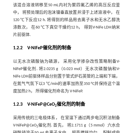
该混合溶液转移至50 mL内衬为聚四氟乙烯的高压反应釜
中， 将预处理后的泡沫镍垂直放置并浸于上述溶液中， 在
120 ℃下反应12 h. 将得到的样品用去离子水和无水乙醇洗
涤数次， 在60 ℃下真空干燥约12 h， 得到V-NiFe LDH纳米
片前驱体.
1.2.2 V-NiFeP催化剂的制备
以无水次磷酸钠为磷源， 采用化学掺杂改性策略制备V-
NiFeP催化剂. 将2.0235 g（0.023 mol）无水次磷酸钠和V-
NiFe LDH前驱体样品分别置于管式炉石英管的上端和下端，
在氮气气氛下以3 ℃/min的速率加热至350 °C并保持这个温
度加热2 h， 所得催化剂命名为 V-NiFeP.
1.2.3 V-NiFeP@CeO
催化剂的制备
2
采用传统的三电极体系， 在室温下通过两步电沉积法制备
V-NiFeP@CeO
催化剂. 首先， 将2.1711 g（5 mmol）六水合
2
硝酸铈溶于50 mL去离子水中， 超声搅拌均匀， 配制成电