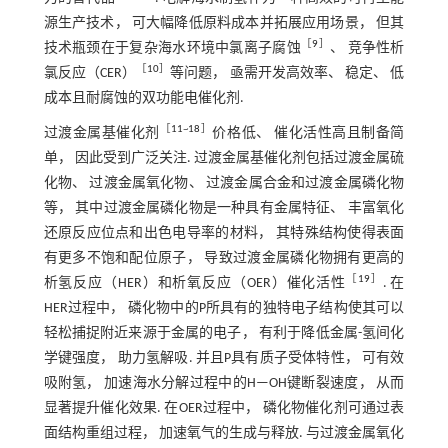
源生产技术， 可大幅降低原料成本并拓展应用场景， 但其
［
9
］
技术瓶颈在于复杂海水环境中氯离子腐蚀
、 竞争性析
［
10
］
氯反应（CER）
等问题， 亟需开发高效率、 稳定、 低
成本且耐腐蚀的双功能电催化剂.
［
11
~
18
］
过渡金属基催化剂
价格低、 催化活性高且制备简
单， 因此受到广泛关注. 过渡金属基催化剂包括过渡金属硫
化物、 过渡金属氧化物、 过渡金属合金和过渡金属磷化物
等， 其中过渡金属磷化物是一种具有金属特征、 丰富氧化
还原反应位点和出色电导率的材料， 其特殊结构使得表面
有更多不饱和配位原子， 导致过渡金属磷化物拥有更高的
［
19
］
析氢反应（HER）和析氧反应（OER）催化活性
. 在
HER过程中， 磷化物中的P所具有的独特电子结构使其可以
轻松捕捉附近来源于金属的电子， 有利于降低金属-氢间化
学键强度， 助力氢解吸. 并且P具有质子受体特性， 可有效
吸附氢， 加速海水分解过程中的H—OH键断裂速度， 从而
显著提升催化效果. 在OER过程中， 磷化物催化剂可通过表
面结构重组过程， 加速氧气的生成与释放. 与过渡金属氧化