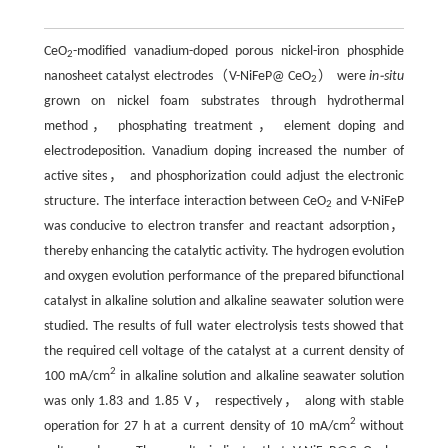
CeO
-modified vanadium-doped porous nickel-iron phosphide
2
nanosheet catalyst electrodes（V-NiFeP@ CeO
） were
in⁃situ
2
grown on nickel foam substrates through hydrothermal
method， phosphating treatment， element doping and
electrodeposition. Vanadium doping increased the number of
active sites， and phosphorization could adjust the electronic
structure. The interface interaction between CeO
and V-NiFeP
2
was conducive to electron transfer and reactant adsorption，
thereby enhancing the catalytic activity. The hydrogen evolution
and oxygen evolution performance of the prepared bifunctional
catalyst in alkaline solution and alkaline seawater solution were
studied. The results of full water electrolysis tests showed that
the required cell voltage of the catalyst at a current density of
2
100 mA/cm
in alkaline solution and alkaline seawater solution
was only 1.83 and 1.85 V， respectively， along with stable
2
operation for 27 h at a current density of 10 mA/cm
without