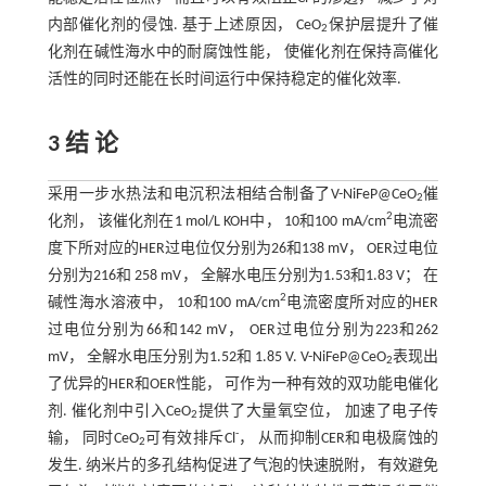
内部催化剂的侵蚀. 基于上述原因， CeO
保护层提升了催
2
化剂在碱性海水中的耐腐蚀性能， 使催化剂在保持高催化
活性的同时还能在长时间运行中保持稳定的催化效率.
3 结 论
采用一步水热法和电沉积法相结合制备了V-NiFeP@CeO
催
2
2
化剂， 该催化剂在1 mol/L KOH中， 10和100 mA/cm
电流密
度下所对应的HER过电位仅分别为26和138 mV， OER过电位
分别为216和 258 mV， 全解水电压分别为1.53和1.83 V； 在
2
碱性海水溶液中， 10和100 mA/cm
电流密度所对应的HER
过电位分别为66和142 mV， OER过电位分别为223和262
mV， 全解水电压分别为1.52和 1.85 V. V-NiFeP@CeO
表现出
2
了优异的HER和OER性能， 可作为一种有效的双功能电催化
剂. 催化剂中引入CeO
提供了大量氧空位， 加速了电子传
2
-
输， 同时CeO
可有效排斥Cl
， 从而抑制CER和电极腐蚀的
2
发生. 纳米片的多孔结构促进了气泡的快速脱附， 有效避免