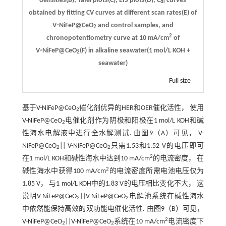
densities(B), Tafel plots(C), EIS plots(D),
C
curves
dl
obtained by fitting CV curves at different scan rates(E) of
V⁃NiFeP@CeO
and control samples, and
2
2
chronopotentiometry curve at 10 mA/cm
of
V⁃NiFeP@CeO
(F) in alkaline seawater(1 mol/L KOH +
2
seawater)
Full size
基于V-NiFeP@CeO
催化剂优异的HER和OER催化活性， 使用
2
V-NiFeP@CeO
电催化剂作为阴极和阳极在1 mol/L KOH和碱
2
性海水电解液中进行全水解测试. 由
图9
（A）可见， V-
NiFeP@CeO
|| V-NiFeP@CeO
只需1.53和1.52 V的电压即可
2
2
2
在1 mol/L KOH和碱性海水中达到10 mA/cm
的电流密度， 在
2
碱性海水中获得100 mA/cm
的电流密度所需电池电压仅为
1.85 V， 与1 mol/L KOH中的1.83 V的电压相比变化不大， 这
说明V-NiFeP@CeO
||V-NiFeP@CeO
电解池系统在碱性海水
2
2
中依然能保持高效的双功能电催化活性. 由
图9
（B）可见，
2
V-NiFeP@CeO
||V-NiFeP@CeO
系统在10 mA/cm
电流密度下
2
2