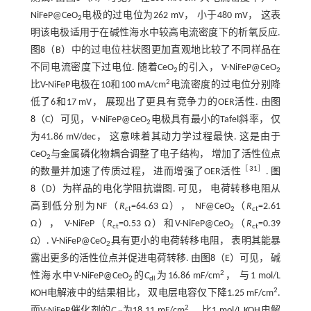
NiFeP@CeO
电极的过电位为262 mV， 小于480 mV， 这表
2
明该电极适用于在碱性海水中较高电流密度下的析氧反应.
图8
（B）中的过电位柱状图更加直观地比较了不同样品在
不同电流密度下过电位. 随着CeO
的引入， V-NiFeP@CeO
2
2
2
比V-NiFeP电极在10和100 mA/cm
电流密度的过电位分别降
低了6和17 mV， 展现出了更具有竞争力的OER活性. 由
图
8
（C）可见， V-NiFeP@CeO
电极具有最小的Tafel斜率， 仅
2
为41.86 mV/dec， 这意味着其动力学过程最快. 这是由于
CeO
与金属磷化物耦合调整了电子结构， 增加了活性位点
2
［
31
］
的数量并加速了传质过程， 进而增强了OER活性
.
图
8
（D）为样品的电化学阻抗谱图. 可见， 电荷转移电阻从
高到低分别为NF（
R
=64.63 Ω）， NF@CeO
（
R
=2.61
ct
2
ct
Ω）， V-NiFeP（
R
=0.53 Ω）和V-NiFeP@CeO
（
R
=0.39
ct
2
ct
Ω）. V-NiFeP@CeO
具有更小的电荷转移电阻， 表明其能暴
2
露出更多的活性位点并促进电荷转移. 由
图8
（E）可见， 碱
2
性海水中V-NiFeP@CeO
的
C
为16.86 mF/cm
， 与1 mol/L
2
dl
2
KOH电解液中的结果相比， 双电层电容仅下降1.25 mF/cm
.
2
而V-NiFeP催化剂的
C
为18.11 mF/cm
， 比1 mol/L KOH电解