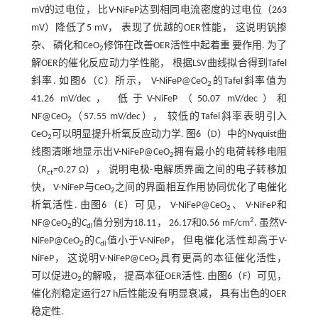
mV的过电位， 比V-NiFeP达到相同电流密度的过电位（263
mV）降低了5 mV， 表现了优越的OER性能， 这说明钒掺
杂、 磷化和CeO
修饰在改善OER活性中起着重 要作用. 为了
2
解OER的催化反应动力学性能， 根据LSV曲线拟合得到Tafel
斜率. 如
图6
（C）所示， V-NiFeP@CeO
的Tafel斜率值为
2
41.26 mV/dec， 低于V-NiFeP（50.07 mV/dec）和
NF@CeO
（57.55 mV/dec）， 较低的Tafel斜率表明引入
2
CeO
可以明显提升析氧反应动力学.
图6
（D）中的Nyquist曲
2
线图清晰地显示出V-NiFeP@CeO
拥有最小的电荷转移电阻
2
（
R
=0.27 Ω）， 说明电极-电解质界面之间的电子转移加
ct
快， V-NiFeP与CeO
之间的界面相互作用协同优化了电催化
2
析氧活性. 由
图6
（E）可见， V-NiFeP@CeO
、 V-NiFeP和
2
2
NF@CeO
的
C
值分别为18.11， 26.17和0.56 mF/cm
. 虽然V-
2
dl
NiFeP@CeO
的
C
值小于V-NiFeP， 但电催化活性却高于V-
2
dl
NiFeP， 这说明V-NiFeP@CeO
具有更高的本征催化活性，
2
可以促进O
的解吸， 提高本征OER活性. 由
图6
（F）可见，
2
催化剂稳定运行27 h后性能没有明显衰减， 具有出色的OER
稳定性.