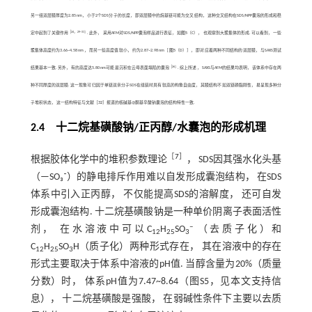
另一组双层膜厚度为2.85 nm， 小于2个SDS分子的长度， 即双层膜中的烷基链可能为交叉结构， 这种交叉结构在SDS/NPP囊泡的形成和稳
［
24
，
29
~
31
］
定中起到了关键作用
. 此外， 采用AFM对SDS/NPP囊泡样品进行表征， 如
图5
（C）， 也观察到大聚集体的形成. 可以看到， 一些
聚集体高度约为3.66~4.58 nm， 而另一些高度值较小， 约为2.87~2.98 nm［
图5
（D）］， 即对应着两种不同结构的双层膜， 与SAXS测试
［
26
］
结果基本一致. 另外， 有的高度达5.80 nm可能是沉积在云母表面塌陷的囊泡
. 综上所述， SAXS与AFM的结果均表明， 该体系中存在两
种不同厚度的双层膜. 这一现象可归因于单链双亲分子SDS在组装时具有较高的构象自由度， 其膜结构不如双链磷脂刚性， 易呈现多种分
子堆积状态， 这一结构特征与文献［
32
］报道的核碱基@酮基辛酸钠囊泡的结构特性一致.
2.4 十二烷基磺酸钠
/
正丙醇
/
水囊泡的形成机理
［
7
］
根据胶体化学中的堆积参数理论
， SDS因其强水化头基
（—SO₃⁻）的静电排斥作用难以自发形成囊泡结构， 在SDS
体系中引入正丙醇， 不仅能提高SDS的溶解度， 还可自发
形成囊泡结构. 十二烷基磺酸钠是一种单价阴离子表面活性
‒
剂， 在水溶液中可以C
H
SO
（去质子化）和
12
25
3
C
H
SO
H（质子化）两种形式存在， 其在溶液中的存在
12
25
3
形式主要取决于体系中溶液的pH值. 当醇含量为20%（质量
分数）时， 体系pH值为7.47~8.64（图S5，见本文支持信
息）， 十二烷基磺酸是强酸， 在弱碱性条件下主要以去质