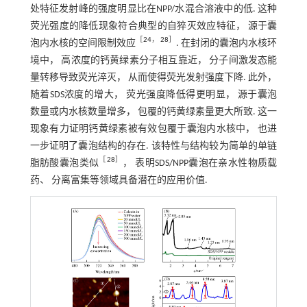
处特征发射峰的强度明显比在NPP/水混合溶液中的低. 这种
荧光强度的降低现象符合典型的自猝灭效应特征， 源于囊
［
24
，
28
］
泡内水核的空间限制效应
. 在封闭的囊泡内水核环
境中， 高浓度的钙黄绿素分子相互靠近， 分子间激发态能
量转移导致荧光淬灭， 从而使得荧光发射强度下降. 此外，
随着SDS浓度的增大， 荧光强度降低得更明显， 源于囊泡
数量或内水核数量增多， 包覆的钙黄绿素量更大所致. 这一
现象有力证明钙黄绿素被有效包覆于囊泡内水核中， 也进
一步证明了囊泡结构的存在. 该特性与结构较为简单的单链
［
28
］
脂肪酸囊泡类似
， 表明SDS/NPP囊泡在亲水性物质载
药、 分离富集等领域具备潜在的应用价值.