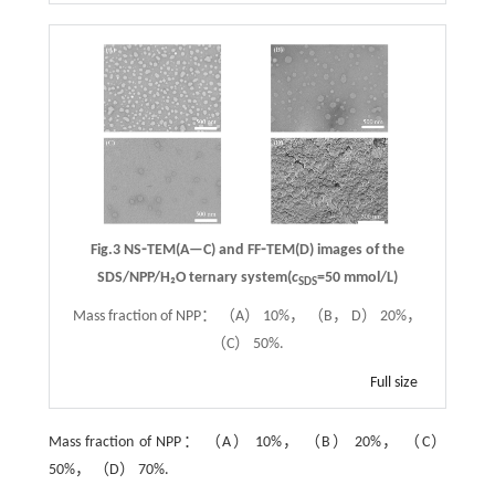
Fig.3 NS⁃TEM(A—C) and FF⁃TEM(D) images of the
SDS/NPP/H₂O ternary system(
c
=50 mmol/L)
SDS
Mass fraction of NPP： （A） 10%， （B， D） 20%，
（C） 50%.
Full size
Mass fraction of NPP： （A） 10%， （B） 20%， （C）
50%， （D） 70%.