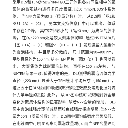
采用DLS和TEM对SDS/NPP/H₂O三元体系各向同性相中的聚
集体的微观结构进行多尺度表征. 以50 mmol/L SDS体系为
例， 当NPP含量为80 %（质量分数）时， 从DLS图［
图2
和
图S1（A）~（C）， 见本文支持信息］中可以看出， 体系
中存在2个峰， 其中粒径较小的（
D
≈3 nm）为典型的胶束
h
峰， 在
D
≈220 nm处是较大聚集体的峰. 通过NS-TEM照片
h
［
图3
（A）~（C）和图S1（D）~（F）］发现这些大聚集体
为囊泡结构， 并且是多分散的， 尺寸范围为30~400 nm，
平均直径约为150 nm. 从FF-TEM照片［
图3
（D）］也可以看
出， 大聚集体为球形囊泡结构， 直径在150 nm左右， 与
NS-TEM结果一致. 值得注意的是， DLS测得的囊泡流体力学
直径（220 nm）显著大于TEM统计平均尺寸（150 nm），
这归因于在DLS检测中囊泡的短暂粘连效应及溶剂化层对流
体力学半径的贡献. 此外， 从DLS图中还可以观察到醇含量
变化对聚集体结构的显著影响. 随着NPP含量的增加， DLS
图中囊泡峰强度逐渐减弱而胶束峰强度相应增强. 当NPP含
量为50%（质量分数）时， DLS图中囊泡峰强度显著降低，
在电镜图中可明显观察到囊泡数量减小. 而当NPP含量达到