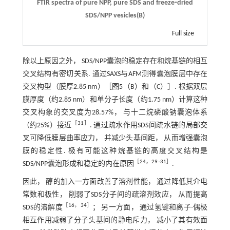
FTIR spectra of pure NPP, pure SDS and freeze⁃dried
SDS/NPP vesicles(B)
Full size
除以上原因之外， SDS/NPP囊泡的稳定存在和烷基链的相互
交叉结构有密切关系. 通过SAXS与AFM测得囊泡膜层中存在
交叉构型（膜厚2.85 nm）［
图5
（B）和（C）］. 根据双层
膜厚度（约2.85 nm）和单分子长度（约1.75 nm）计算这种
交叉构象的交叉度为28.57%， 与十二烷磷酸钠囊泡体系
［
31
］
（约25%）接近
. 通过疏水作用SDS间疏水链的局部交
叉可降低膜层曲率应力， 并减少头基间距， 从而增强囊泡
膜的稳定性. 极有可能这种烷基链的高度交叉结构是
［
24
，
29
~
31
］
SDS/NPP囊泡形成和稳定的内在原因
.
因此， 醇的加入一方面改善了溶剂性能， 通过降低其介电
常数和极性， 削弱了SDS分子间的疏溶剂效应， 从而提高
［
16
，
34
］
SDS的溶解度
； 另一方面， 通过氢键和离子-偶极
相互作用减弱了分子头基间的静电斥力， 减小了其有效面