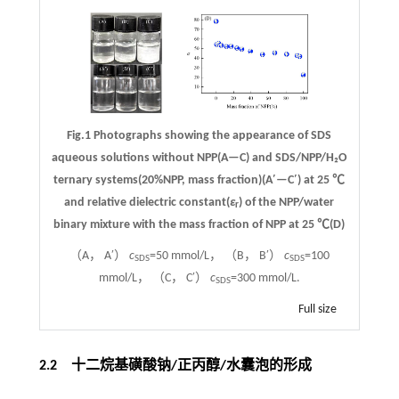
Fig.1 Photographs showing the appearance of SDS
aqueous solutions without NPP(A—C) and SDS/NPP/H₂O
ternary systems(20%NPP, mass fraction)(A′—C′) at 25 ℃
and relative dielectric constant(
ε
) of the NPP/water
r
binary mixture with the mass fraction of NPP at 25 ℃(D)
（A， A′）
c
=50 mmol/L， （B， B′）
c
=100
SDS
SDS
mmol/L， （C， C′）
c
=300 mmol/L.
SDS
Full size
2.2 十二烷基磺酸钠
/
正丙醇
/
水囊泡的形成