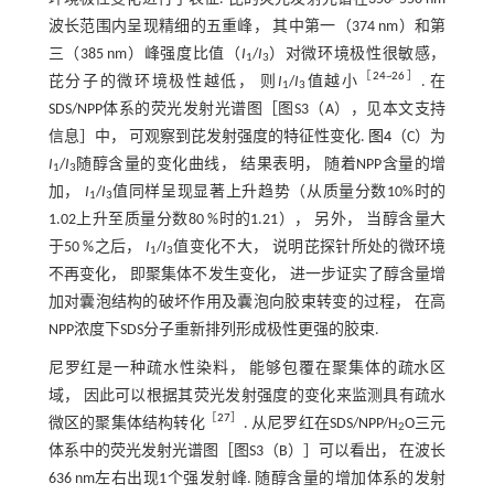
波长范围内呈现精细的五重峰， 其中第一（374 nm）和第
三（385 nm）峰强度比值（
I
/
I
）对微环境极性很敏感，
1
3
［
24
~
26
］
芘分子的微环境极性越低， 则
I
/
I
值越小
. 在
1
3
SDS/NPP体系的荧光发射光谱图［图S3（A），见本文支持
信息］中， 可观察到芘发射强度的特征性变化.
图4
（C）为
I
/
I
随醇含量的变化曲线， 结果表明， 随着NPP含量的增
1
3
加，
I
/
I
值同样呈现显著上升趋势（从质量分数10%时的
1
3
1.02上升至质量分数80 %时的1.21）， 另外， 当醇含量大
于50 %之后，
I
/
I
值变化不大， 说明芘探针所处的微环境
1
3
不再变化， 即聚集体不发生变化， 进一步证实了醇含量增
加对囊泡结构的破坏作用及囊泡向胶束转变的过程， 在高
NPP浓度下SDS分子重新排列形成极性更强的胶束.
尼罗红是一种疏水性染料， 能够包覆在聚集体的疏水区
域， 因此可以根据其荧光发射强度的变化来监测具有疏水
［
27
］
微区的聚集体结构转化
. 从尼罗红在SDS/NPP/H
O三元
2
体系中的荧光发射光谱图［图S3（B）］可以看出， 在波长
636 nm左右出现1个强发射峰. 随醇含量的增加体系的发射