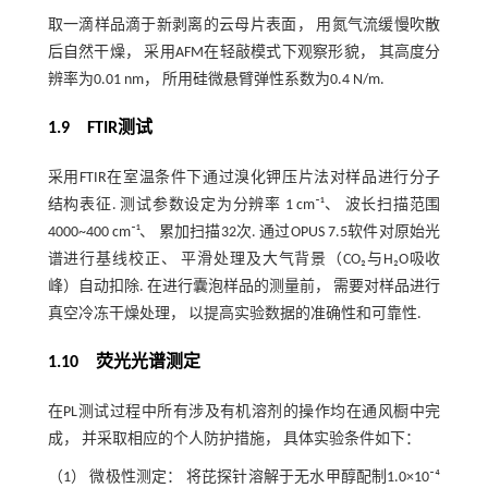
取一滴样品滴于新剥离的云母片表面， 用氮气流缓慢吹散
后自然干燥， 采用AFM在轻敲模式下观察形貌， 其高度分
辨率为0.01 nm， 所用硅微悬臂弹性系数为0.4 N/m.
1.9 FTIR测试
采用FTIR在室温条件下通过溴化钾压片法对样品进行分子
结构表征. 测试参数设定为分辨率 1 cm⁻¹、 波长扫描范围
4000~400 cm⁻¹、 累加扫描32次. 通过OPUS 7.5软件对原始光
谱进行基线校正、 平滑处理及大气背景（CO₂与H₂O吸收
峰）自动扣除. 在进行囊泡样品的测量前， 需要对样品进行
真空冷冻干燥处理， 以提高实验数据的准确性和可靠性.
1.10 荧光光谱测定
在PL测试过程中所有涉及有机溶剂的操作均在通风橱中完
成， 并采取相应的个人防护措施， 具体实验条件如下：
（1） 微极性测定： 将芘探针溶解于无水甲醇配制1.0×10⁻⁴