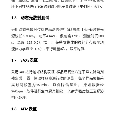
镀一层碳膜. 最后， 在透射电子显微镜下， 于100 kV加速电
压下对样品进行冷冻蚀刻透射电子显微镜（FF-TEM）表征.
1.6 动态光散射测试
采用动态光散射仪对样品溶液进行DLS测试［He-Ne激光光
源波长633 nm， 功率4 mW， 散射角173°， 测量时间300
s， 温度（25±0.5） ℃］， 获得聚集体的粒径分布和平均
流体力学直径（
D
）. 平行测量3次， 取平均值.
h
1.7 SAXS表征
采用SAXS进行纳米结构表征. 样品经真空冷冻干燥去除溶剂
残留后， 置于恒温样品室进行散射测量， 每个样品累积采
集时间设置为15 min， 以保障信噪比， 原始数据经
SAXSquant软件进行空气背景扣除、 入射光强度校正及脱溶
剂化处理.
1.8 AFM表征