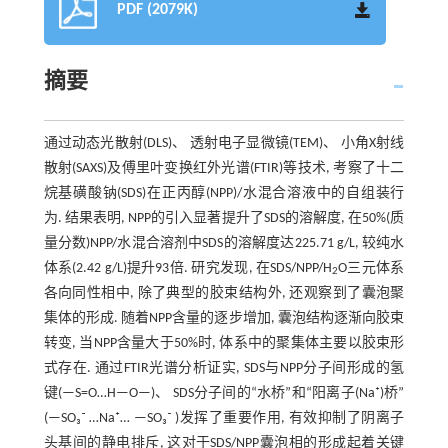
PDF (2079K)
摘要
通过动态光散射(DLS)、 透射电子显微镜(TEM)、 小角X射线
散射(SAXS)及傅里叶变换红外光谱(FTIR)等技术, 考察了十二
烷基磺酸钠(SDS)在正丙醇(NPP)/水混合溶液中的自组装行
为. 结果表明, NPP的引入显著提升了SDS的溶解度, 在50%(质
量分数)NPP/水混合溶剂中SDS的溶解度达225.71 g/L, 较纯水
体系(2.42 g/L)提升93倍. 研究发现, 在SDS/NPP/H
O三元体系
2
各向同性相中, 除了典型的胶束结构外, 还观察到了囊泡聚
集体的形成. 随着NPP含量的逐步增加, 囊泡结构逐渐向胶束
转变, 当NPP含量大于50%时, 体系中的聚集体主要以胶束形
式存在. 通过FTIR光谱分析证实, SDS与NPP分子间形成的氢
键(—S=O…H—O—)、 SDS分子间的“水桥”和“阳离子(Na⁺)桥”
(—SO₃⁻ …Na⁺… —SO₃⁻ )发挥了重要作用, 有效抑制了阴离子
头基间的静电排斥, 这对于SDS/NPP囊泡相的形成起着关键