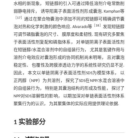
水相的新现象， 短链醇的引入可通过降低溶剂介电常数削
弱静电排斥， 诱导阳离子表面活性剂形成囊泡. Kamphan等
［
17
］
通过在聚合物囊泡中添加不同的短链醇可精确调节囊
［
18
］
泡对热和化学刺激的颜色响应. Alvarado等
发现短链醇
可调节磷脂囊泡的尺寸、 膜厚度和柔韧性. 现有研究多聚焦
于表面活性剂复配和磷脂体系， 对单链阴离子表面活性剂
在短链醇/水混合溶剂中的自组装行为， 尤其是氢键作用与
溶剂介电效应对囊泡形成的协同机制尚未明晰， 且对囊泡
稳定性、 包覆性及跨膜渗透动力学的系统性研究仍显不足.
因此， 本文以单链阴离子表面活性剂SDS为模型体系， 以
正丙醇（NPP）为共溶剂， 探究了SDS在NPP/水混合溶液中
的自组装行为， 特别是其囊泡结构的形成及性能， 探讨了
NPP对SDS溶解性的影响， 以期加深对单链表面活性剂体系
聚集行为的认识， 为其聚集体的实际应用提供理论依据.
1 实验部分