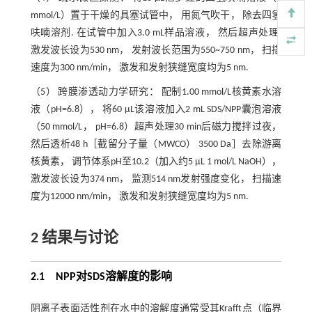
mmol/L）置于干燥的具塞试管中， 用氮气吹干， 除去四氢
呋喃溶剂. 在试管中加入3.0 mL样品溶液， 然后超声处理.
激发波长设为530 nm， 发射波长范围为550~750 nm， 扫描
速度为300 nm/min， 激发和发射狭缝宽度均为5 nm.
（5） 跨膜渗透动力学研究： 配制1.00 mmol/L核黄素水溶
液（pH=6.8）， 将60 μL该溶液加入2 mL SDS/NPP囊泡溶液
（50 mmol/L， pH=6.8）超声处理30 min后磁力搅拌过夜，
然后透析48 h［截留分子量（MWCO） 3500 Da］去除游离
核黄素， 调节体系pH至10.2（加入约5 μL 1 mol/L NaOH），
激发波长设为374 nm， 监测514 nm发射强度变化， 扫描速
度为12000 nm/min， 激发和发射狭缝宽度均为5 nm.
2 结果与讨论
2.1 NPP对SDS溶解度的影响
阴离子表面活性剂在水中的溶解度通常受其Krafft点（临界