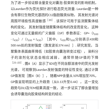
为了进一步验证醇含量变化对囊泡-胶束转变的影响机制，
以Laurdan作为荧光探针进行稳态荧光测量. Laurdan是一种
含有萘衍生物荧光基团的C12脂肪酸类似物， 其发射光谱对
［
20
］
周围环境极性高度敏感
. 该探针可用于监测聚集体结
构的变化， 其发射强度随聚集体结构的改变而变化， 这种
变化可通过无量纲的广义偏振（GP）参数表征： GP=（
I
500
-
I
）/（
I
+
I
）［其中，
I
和
I
分别表示430和
430
500
430
430
500
500 nm处的发射强度（激发波长374 nm）］. 研究发现， 当
聚集体表面曲率降低（如胶束向囊泡转变过程）， 染料分
子的溶剂化状态会相应减弱， 通常伴随GP值的下降
［
21
~
23
］
.
图4
（A）显示了SDS在不同含醇溶液中的荧光发射
光谱， 可观察到Laurdan发射强度的特征性变化. 通过计算
GP值发现［
图4
（B）］， 随着NPP含量从10%增加至70%，
GP值呈现明显的上升趋势（从0.13升至0.44）， 这一变化
趋势与DLS及TEM结果高度一致， 进一步证实了醇含量增加
会诱导囊泡向胶束结构转变的结论.