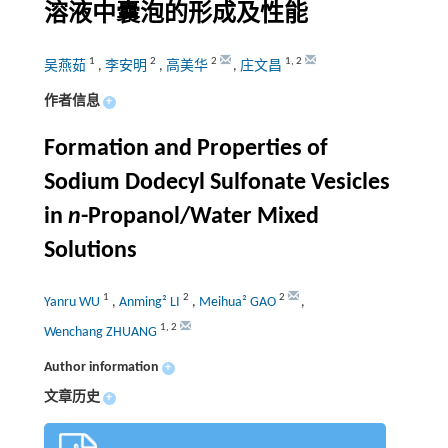
溶液中囊泡的形成及性能
1
2
2
1
,
2
吴燕茹
,
李安明
,
高美华
,
庄文昌
作者信息
+
Formation and Properties of
Sodium Dodecyl Sulfonate Vesicles
in
n
-Propanol/Water Mixed
Solutions
1
2
2
Yanru WU
,
Anming² LI
,
Meihua² GAO
,
1
,
2
Wenchang ZHUANG
Author information
+
文章历史
+