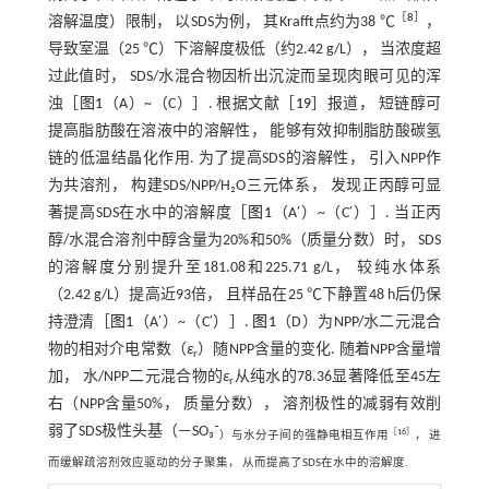
［
8
］
溶解温度）限制， 以SDS为例， 其Krafft点约为38 ℃
，
导致室温（25 ℃）下溶解度极低（约2.42 g/L）， 当浓度超
过此值时， SDS/水混合物因析出沉淀而呈现肉眼可见的浑
浊［
图1
（A）~（C）］. 根据文献［
19
］报道， 短链醇可
提高脂肪酸在溶液中的溶解性， 能够有效抑制脂肪酸碳氢
链的低温结晶化作用. 为了提高SDS的溶解性， 引入NPP作
为共溶剂， 构建SDS/NPP/H₂O三元体系， 发现正丙醇可显
著提高SDS在水中的溶解度［
图1
（A′）~（C′）］. 当正丙
醇/水混合溶剂中醇含量为20%和50%（质量分数）时， SDS
的溶解度分别提升至181.08和225.71 g/L， 较纯水体系
（2.42 g/L）提高近93倍， 且样品在25 ℃下静置48 h后仍保
持澄清［
图1
（A′）~（C′）］.
图1
（D）为NPP/水二元混合
物的相对介电常数（
ε
）随NPP含量的变化. 随着NPP含量增
r
加， 水/NPP二元混合物的
ε
从纯水的78.36显著降低至45左
r
右（NPP含量50%， 质量分数）， 溶剂极性的减弱有效削
弱了SDS极性头基（—SO₃⁻
［
16
］
）与水分子间的强静电相互作用
， 进
而缓解疏溶剂效应驱动的分子聚集， 从而提高了SDS在水中的溶解度.