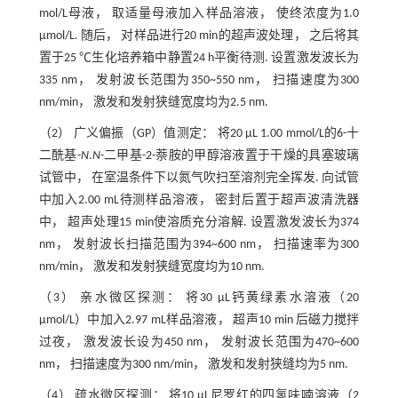
mol/L母液， 取适量母液加入样品溶液， 使终浓度为1.0
μmol/L. 随后， 对样品进行20 min的超声波处理， 之后将其
置于25 ℃生化培养箱中静置24 h平衡待测. 设置激发波长为
335 nm， 发射波长范围为350~550 nm， 扫描速度为300
nm/min， 激发和发射狭缝宽度均为2.5 nm.
（2） 广义偏振（GP）值测定： 将20 μL 1.00 mmol/L的6-十
二酰基-
N
.
N
-二甲基-2-萘胺的甲醇溶液置于干燥的具塞玻璃
试管中， 在室温条件下以氮气吹扫至溶剂完全挥发. 向试管
中加入2.00 mL待测样品溶液， 密封后置于超声波清洗器
中， 超声处理15 min使溶质充分溶解. 设置激发波长为374
nm， 发射波长扫描范围为394~600 nm， 扫描速率为300
nm/min， 激发和发射狭缝宽度均为10 nm.
（3） 亲水微区探测： 将30 μL钙黄绿素水溶液（20
μmol/L）中加入2.97 mL样品溶液， 超声10 min 后磁力搅拌
过夜， 激发波长设为450 nm， 发射波长范围为470~600
nm， 扫描速度为300 nm/min， 激发和发射狭缝均为5 nm.
（4） 疏水微区探测： 将10 μL尼罗红的四氢呋喃溶液（2