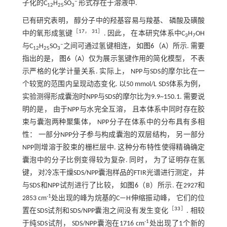
‒
子化的C
H
SO
形式存在于溶液中.
12
25
3
已有研究表明， 醇分子中的羟基容易与羧基、 磷酸及磺酸
［
17
，
31
］
中的氧形成氢键
. 因此， 在本研究体系中C
H
OH
3
7
‒
与C
H
SO
之间可通过氢键相连， 如
图6
（A）所示. 需要
12
25
3
指出的是，
图6
（A）仅为展示氢键作用的简化模型， 不表
示严格的化学计量关系. 实际上， NPP与SDS的摩尔比在一
个较宽的范围内呈现动态变化. 以50 mmol/L SDS体系为例，
实验测得形成囊泡时NPP与SDS的摩尔比为9.9~150.1. 需要说
明的是， 由于NPP与水完全互溶， 且本体系中同时存在胶
束与囊泡两种聚集体， NPP分子在体系中的分布具有多相
性： 一部分NPP分子参与构成囊泡的双层结构， 另一部分
NPP则增溶于胶束的栅栏层中. 这种分布特性使得精确确定
囊泡中的分子比例变得较为复杂. 同时， 为了证明存在氢
键， 对冷冻干燥SDS/NPP囊泡样品的FTIR光谱进行测定， 并
与SDS和NPP试剂进行了比较， 如
图6
（B）所示. 在2927和
-1
2853 cm
处出现的峰为烷基的C—H伸缩振动峰， 它们的位
［
33
］
置在SDS试剂和SDS/NPP囊泡之间没有发生变化
. 相较
-1
于纯SDS试剂， SDS/NPP囊泡在1716 cm
处出现了1个新的