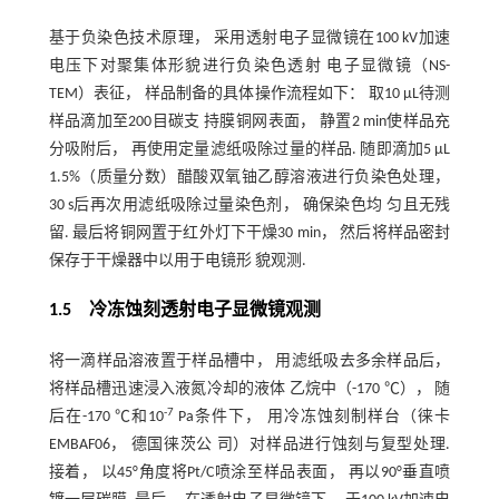
基于负染色技术原理， 采用透射电子显微镜在100 kV加速
电压下对聚集体形貌进行负染色透射 电子显微镜（NS-
TEM）表征， 样品制备的具体操作流程如下： 取10 μL待测
样品滴加至200目碳支 持膜铜网表面， 静置2 min使样品充
分吸附后， 再使用定量滤纸吸除过量的样品. 随即滴加5 μL
1.5%（质量分数）醋酸双氧铀乙醇溶液进行负染色处理，
30 s后再次用滤纸吸除过量染色剂， 确保染色均 匀且无残
留. 最后将铜网置于红外灯下干燥30 min， 然后将样品密封
保存于干燥器中以用于电镜形 貌观测.
1.5 冷冻蚀刻透射电子显微镜观测
将一滴样品溶液置于样品槽中， 用滤纸吸去多余样品后，
将样品槽迅速浸入液氮冷却的液体 乙烷中（-170 ℃）， 随
-7
后在-170 ℃和10
Pa条件下， 用冷冻蚀刻制样台（徕卡
EMBAF06， 德国徕茨公 司）对样品进行蚀刻与复型处理.
接着， 以45°角度将Pt/C喷涂至样品表面， 再以90°垂直喷