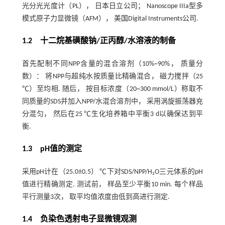
光分光光度计（PL）， 日本日立公司； Nanoscope IIIa型多
模式原子力显微镜（AFM）， 美国Digital Instruments公司.
1.2 十二烷基磺酸钠
/
正丙醇
/
水溶液的制备
首先配制不同NPP含量的混合溶剂（10%~90%， 质量分
数）： 将NPP与超纯水按质量比精确混合， 磁力搅拌（25
℃）至均相. 随后， 按目标浓度（20~300 mmol/L）称取不
同质量的SDS并加入NPP/水混合溶剂中， 采用涡旋振荡器充
分混匀， 然后在25 ℃生化培养箱中平衡3 d以确保达到平
衡.
1.3 pH值的测定
采用pH计在（25.0±0.5） ℃下对SDS/NPP/H₂O三元体系的pH
值进行精确测定. 测试前， 样品至少平衡10 min. 每个样品
平行测量3次， 取平均值浓度由低到高进行测定.
1.4 负染色透射电子显微镜观测