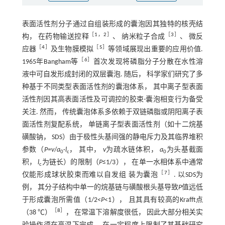
表面活性剂分子通过自组装形成的囊泡因其独特的核壳结
［
1
，
2
］
［
3
］
构， 在药物输送控释
、 纳米粒子合成
、 微反
［
4
］
［
5
］
应器
及生物膜模拟
等领域展现出重要的应用价值.
［
6
］
1965年Bangham等
首次发现将磷脂分子分散在水性溶
液中可自发形成封闭的双层囊泡. 随后， 科学家们研究了多
种基于不同类型表面活性剂的囊泡体系， 其中离子型表面
活性剂因其高表面活性及可调控的胶束-囊泡相变行为备受
关注. 然而， 传统囊泡体系多依赖于双链磷脂或阴阳离子表
面活性剂复配系统， 单链离子型表面活性剂（如十二烷基
磺酸钠， SDS）由于极性头基间强的静电斥力及其临界堆积
参数（
P=v
/
a
·
l
， 其中，
v
为疏水链体积，
a
为头基截面
0
c
0
积，
l
为链长）的限制（
P
≤1/3）， 在单一水相体系中通常
c
［
7
］
仅能形成球状胶束而难以自发组 装为囊泡
. 以SDS为
例， 其分子结构中单一的烷基链与磺酸根头基导致
P
值远低
于形成囊泡所需值（1/2<
P
<1）， 且其具有较高的Krafft点
［
8
］
（38 ℃）
， 在常温下溶解度很低， 因此大部分相关实