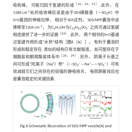
［
16
，
24
，
31
］
吸收峰， 可能归因于氢键的形成
. 此外， 在
-1
1186 cm
处的吸收峰应该是由于SDS磺酸基（—SO
H）中
3
S=O基团的伸缩拉伸， 相对于SDS试剂， SDS/NPP囊泡中该
-1
‒
峰移至1204 cm
， 为C
H
OH与C
H
SO
之间可通过氢键
3
7
12
25
3
［
24
］
相连提供了进一步的证据
. 此外， 两个相邻的S=O基通
过氢键作用形成“水桥”结构［
图6
（A）］， 有利于囊泡的
形成和稳定存在. 类似的结构已有文献报道， 如可能存在于
［
26
，
29
］
烟酸盐和酮羧酸盐体系中
. 另外， 阴离子头基之
+
‒
‒
间可形成“阳离子（Na
）桥”（—SO
···Na⁺···—SO
）可有
3
3
效减弱它们之间存在的较强的静电排斥， 电荷屏蔽效应也
是囊泡稳定的关键因素.
Fig.6 Schematic illustration of SDS/NPP vesicle(A) and