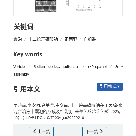
关键词
囊泡
/
十二烷基磺酸钠
/
正丙醇
/
自组装
Key words
Vesicle
/
Sodium dodecyl sulfonate
/
n
-Propanol
/
Self-
assembly
引用格式 ▾
引用本文
吴燕茹,李安明,高美华,庄文昌. 十二烷基磺酸钠在正丙醇/水
混合溶液中囊泡的形成及性能[J].
高等学校化学学报
, 2025,
46(11): 80-91 DOI:10.7503/cjcu20250210
上一篇
下一篇