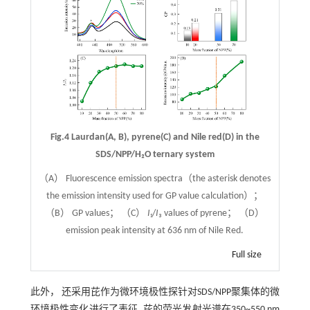
Fig.4 Laurdan(A, B), pyrene(C) and Nile red(D) in the
SDS/NPP/H₂O ternary system
（A） Fluorescence emission spectra（the asterisk denotes
the emission intensity used for GP value calculation）；
（B） GP values； （C）
I
₁/
I
₃ values of pyrene； （D）
emission peak intensity at 636 nm of Nile Red.
Full size
此外， 还采用芘作为微环境极性探针对SDS/NPP聚集体的微
环境极性变化进行了表征. 芘的荧光发射光谱在350~550 nm