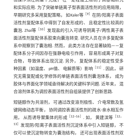
验操作须在高温下完成， 在一定程度上限制了其基础研究
和实际应用. 为了突破单链离子型表面活性剂的应用局限，
［
9
］
早期研究多采用复配策略， 如Kaler等
在阴/阳离子表面
活性剂复配体系中得到了自发形成的、 且稳定性比较高的
［
10
］
囊泡. Zhai等
发现盐的引入可诱导阴离子/两性离子表
面活性剂复配体系胶束向囊泡转变. 研究人员在许多复配体
系中观察到了囊泡相. 然而， 此类方法存在显著缺陷——复
配体系分子间因存在强静电吸引作用， 容易形成离子对复
合物， 导致体系出现沉淀. 另外， 复配体系的稳定性受多
［
11
］
种因素（如温度、 pH值、 电解质等）影响
. 因此， 研
究无需复配或化学修饰的单链表面活性剂囊泡体系， 成为
胶体与界面化学领域亟待解决的关键科学问题. 近年来， 混
合溶剂体系为调控表面活性剂自组装提供了创新思路.
短链醇作为共溶剂， 可通过改变溶剂极性、 介电常数及氢
键网络动态平衡， 协同调控表面活性剂的疏水-亲水相互作
［
12
~
16
］
［
12
，
用， 从而诱导聚集体的形成
. 如， 黄建滨等
13
］
发现阴/阳离子表面活性剂沉淀体系中引入短链醇， 不
仅可以使沉淀物转变为囊泡结构， 还可出现表面活性剂双