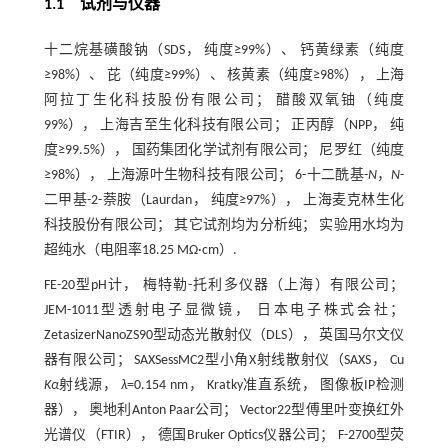
1.1 试剂与仪器
十二烷基磺酸钠（SDS， 纯度≥99%）、 钙黄绿素（纯度
≥98%）、 芘（纯度≥99%）、 核黄素（纯度≥98%）， 上海
阿拉丁生化科技股份有限公司； 醋酸双氧铀（纯度
99%）， 上海吉至生化科技有限公司； 正丙醇（NPP， 纯
度≥99.5%）， 国药集团化学试剂有限公司； 尼罗红（纯度
≥98%）， 上海源叶生物科技有限公司； 6-十二酰基-
N
，
N
-
二甲基-2-萘胺（Laurdan， 纯度≥97%）， 上海麦克林生化
科技股份有限公司； 其它试剂均为分析纯； 实验用水均为
超纯水（电阻率18.25 MΩ·cm）.
FE-20型pH计， 梅特勒-托利多仪器（上海）有限公司；
JEM-1011型透射电子显微镜， 日本电子株式会社；
ZetasizerNanoZS90型动态光散射仪（DLS）， 英国马尔文仪
器有限公司； SAXSessMC2型小角X射线散射仪（SAXS， Cu
Kα
射线源，
λ
=0.154 nm， Kratky准直系统， 图像板IP检测
器）， 奥地利Anton Paar公司； Vector22型傅里叶变换红外
光谱仪（FTIR）， 德国Bruker Optics仪器公司； F-2700型荧