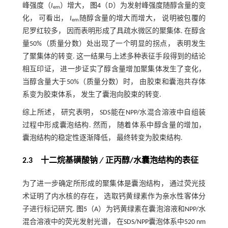
峰强度（
I
）增大，
图4
（D）为发射峰强度随醇含量的变
em
化， 可看出，
I
随醇含量的增大而增大， 说明被包覆的
em
尼罗红较多， 因而表明形成了具疏水微区的聚集体. 在醇含
量50%（质量分数）处出现了一个明显的拐点， 表明发生
了聚集体的转变. 这一结果与上述多种表征手段得到的结论
相互印证， 进一步证实了醇含量增加聚集体发生了变化，
当醇含量大于50%（质量分数）时， 由胶束和囊泡共存体
系变为胶束体系， 发生了囊泡向胶束的转变.
综上所述， 研究表明， SDS能在NPP/水混合溶液中自组装
过程中形成囊泡结构. 然而， 随着体系中醇含量的增加，
囊泡结构的稳定性逐渐降低， 最终转变为胶束结构.
2.3 十二烷基磺酸钠
/
正丙醇
/
水囊泡结构的表征
为了进一步确定所形成的聚集体是囊泡结构， 通过荧光技
术证明了内水核的存在， 选取钙黄绿素作为亲水性客体分
子进行标记研究.
图5
（A）为钙黄绿素在囊泡溶液和NPP/水
混合溶液中的荧光发射光谱， 在SDS/NPP囊泡体系中520 nm