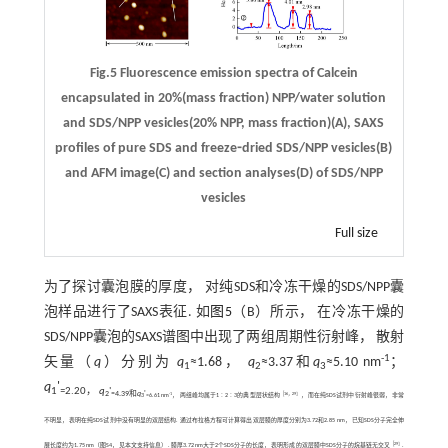
Fig.5 Fluorescence emission spectra of Calcein
encapsulated in 20%(mass fraction) NPP/water solution
and SDS/NPP vesicles(20% NPP, mass fraction)(A), SAXS
profiles of pure SDS and freeze⁃dried SDS/NPP vesicles(B)
and AFM image(C) and section analyses(D) of SDS/NPP
vesicles
Full size
为了探讨囊泡膜的厚度， 对纯SDS和冷冻干燥的SDS/NPP囊
泡样品进行了SAXS表征. 如
图5
（B）所示， 在冷冻干燥的
SDS/NPP囊泡的SAXS谱图中出现了两组周期性衍射峰， 散射
-1
矢量（
q
）分别为
q
≈1.68，
q
≈3.37和
q
≈5.10 nm
；
1
2
3
q
'
1
≈2.20，
q
'
2
≈4.39和
q
'
-1
［
16
，
29
］
3
≈6.61 nm
， 两组峰均属于1∶2∶3的典型层状结构
， 而在纯SDS试剂中衍射峰很弱， 非常
不明显， 表明在纯SDS试剂中没有明显的双层结构. 通过布拉格方程可计算得出双层膜的厚度分别为3.72和2.85 nm， 已知SDS分子完全伸
［
29
］
展长度约为1.75 nm（图S4， 见本文支持信息）. 膜厚3.72 nm大于2个SDS分子的长度， 表明形成的双层膜中SDS分子的烷基链无交叉
.