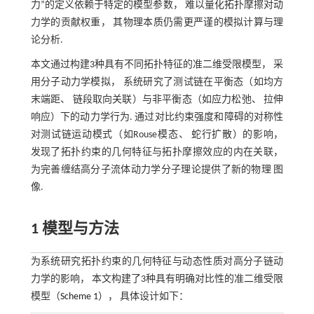
力”的定义依赖于特定的模型参数， 难以量化拓扑摩擦对动
力学的贡献权重， 其物理本质仍需更严谨的模拟计算与理
论分析.
本文通过构建3种具有不同拓扑特征的准二维受限模型， 采
用分子动力学模拟， 系统研究了测试链在平衡态（如均方
末端距、 链段取向关联）与非平衡态（如应力松弛、 拉伸
响应）下的动力学行为. 通过对比约束强度和障碍的对称性
对测试链运动模式（如Rouse模态、 蛇行扩散）的影响，
发现了拓扑约束的几何特征与拓扑摩擦效应的内在关联，
为完善缠结高分子流体动力学分子理论提供了新的物理 图
像.
1 模型与方法
为系统研究拓扑约束的几何特征与动态性质对高分子链动
力学的影响， 本文构建了3种具有明确对比性的准二维受限
模型（
Scheme 1
）， 具体设计如下：