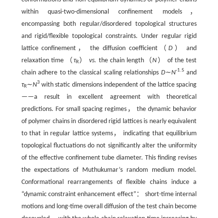
within quasi-two-dimensional confinement models，
encompassing both regular/disordered topological structures
and rigid/flexible topological constraints. Under regular rigid
lattice confinement， the diffusion coefficient（
D
） and
relaxation time （
τ
）
vs.
the chain length（
N
） of the test
R
-1.5
chain adhere to the classical scaling relationships
D
∼
N
and
3
τ
∼
N
with static dimensions independent of the lattice spacing
R
——a result in excellent agreement with theoretical
predictions. For small spacing regimes， the dynamic behavior
of polymer chains in disordered rigid lattices is nearly equivalent
to that in regular lattice systems， indicating that equilibrium
topological fluctuations do not significantly alter the uniformity
of the effective confinement tube diameter. This finding revises
the expectations of Muthukumar’s random medium model.
Conformational rearrangements of flexible chains induce a
“dynamic constraint enhancement effect”： short-time internal
motions and long-time overall diffusion of the test chain become