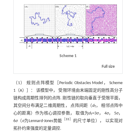
Scheme 1
Full size
（1） 规则点阵模型［Periodic Obstacles Model， Scheme
1（A）］： 该模型中， 受限环境由末端固定的刚性高分子
链构成周期性排列的点阵. 刚性链的取向垂直于受限平面，
其空间分布满足二维周期性， 点阵间距（
d
， 相邻点阵中
T
心的距离）作为核心调控参数， 取值为
d
=3
σ
， 4
σ
， 5
σ
，
T
［
33
］
6
σ
（
σ
为Lennard-Jones势能
的尺寸单位）， 以实现对
拓扑约束强度的定量调控.