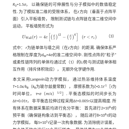
R
=1.5
σ
， 以确保链的可伸展性与分子模拟中的数值稳定
0
性. 为了模拟准二维的受限体系， 在
z
方向（垂直于点阵平
面）引入平板墙势， 限制测试链与点阵链在准二维空间中
运动， 平板墙势形式为
[
]
12
6
σ
σ
(
)
=
4
−
(
<
)
（3）
(
)
(
)
U
r
ε
r
r
U
W
a
l
l
(
r
)
=
4
ε
σ
r
12
-
σ
r
6
(
r
<
r
c
)
W
a
l
l
c
r
r
式中：
r
为链单体与墙之间（在
z
方向）的距离. 确保体系严
格限制在厚度为
d
=4
σ
的准二维空间中. 刚性点阵的“粒子”
W
或柔性链阵列的单体均通过
式（1）
的LJ势与测试链单体相
互作用（排斥体积效应）， 无额外化学键作用.
本文采用Langevin动力学模拟， 通过热浴维持体系温度
-1
T
=1.0
ε/k
（
k
为玻尔兹曼常数）， 摩擦系数为
ζ
=0.1
τ
［
τ
为
B
B
1/2
时间单位，
τ
=
σ
（
m
/
ε
）
］. 平衡态模拟的时间步长为
Δ
t
=0.01
τ
， 非平衡态拉伸过程采用Δ
t
=0.005
τ
以提高精度. 所
8
有体系在数据采集前均进行充分平衡： 首先进行2×10
τ
的
8
预平衡（确保链构象达到平衡态）， 随后进行8×10
τ
的动
5
力学模拟， 每5×10
τ
记录一次构象数据. 为消除统计误差，