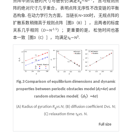
点阵中测试链的尺寸与链长仍满足
R
∼
N
， 且与规则点
g
阵的绝对尺寸几乎重合， 表明点阵无序性不改变链的平衡
态构象. 在动力学行为方面， 当链长
N
>100时， 无规点阵的
扩散系数稍微高于规则点阵［
图3
（B）］， 且两者的标度
-1.5
关系几乎相同（
D
∼
N
）； 更重要的是， 松弛时间也基
3
本一致［
图3
（C）］， 均满足
τ
∼
N
.
R
Fig.3 Comparison of equilibrium dimensions and dynamic
properties between periodic obstacles model (
d
=4
σ
) and
T
random obstacles model(〈
d
〉=4
σ
)
T
(A) Radius of gyration
R
vs.
N
; (B) diffusion coefficient
D
vs. N
;
g
(C) relaxation time
τ
vs. N
.
R
Full size