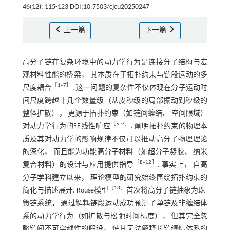
46(12): 115-123 DOI:10.7503/cjcu20250247
上一篇
下一篇
高分子链在复杂环境中的动力学行为是连接分子结构与宏
观材料性能的桥梁， 其本质在于拓扑约束与链段运动的多
［
1
~
7
］
尺度耦合
. 这一问题的复杂性不仅体现在分子运动时
间尺度跨越十几个数量级（从皮秒级的局部振动到秒级的
整体扩散）， 更源于拓扑约束（如链间缠结、 空间限域）
［
5
~
7
］
对动力学行为的非线性响应
. 阐明拓扑约束的物理本
质及其对动力学的影响规律不仅可以推动高分子物理理论
的深化， 而且能为功能高分子材料（如超分子凝胶、 纳米
［
8
~
12
］
复合材料）的设计与应用提供指导
. 事实上， 自高
分子学科建立以来， 理论模型的研究始终围绕拓扑约束的
［
13
］
简化与描述展开. Rouse模型
首次将高分子链抽象为珠-
簧链系统， 通过解耦链段运动成功预测了单链及非缠结体
系的动力学行为（如扩散与松弛时间标度）， 但其完全忽
略链间不可穿越性的假设， 使其无法解释长链缠结体系的