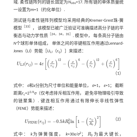
域. 柔性链阵列的链长固定为
N
=17. 所有链的单体质量统
obs
一设置为
m
=1（约化单位）.
测试链与柔性链阵列模型均采用经典的Kremer-Grest珠-簧
［
33
］
模型
， 该模型已被广泛验证可准确描述高分子链的平
［
24
，
34
，
35
］
衡态与动力学性质
. 模型中， 每条高分子链由
N
个球形单体组成， 单体之间的非键相互作用通过Lennard-
Jones（LJ）势能［
U
（
r
）］来描述：
LJ
ij
12
6
12
6
[
]
(
)
(
)
(
)
(
)
σ
σ
σ
σ
(
)
=
4
−
−
+
U
r
ε
U
L
J
(
r
i
j
)
=
4
ε
σ
r
i
j
12
-
σ
r
i
j
6
-
σ
r
c
12
+
σ
r
c
6
L
J
i
j
r
r
r
r
c
c
i
j
i
j
（1）
式中：
σ
和
ε
分别为尺寸单位和能量单位，
σ
=1，
ε
=1； 截断
1/6
距离
r
=2
σ
（仅考虑排斥相互作用， 避免非物理吸引导致
c
的链聚集）. 键连相互作用通过有限伸长非线性弹性
（FENE）势能来描述：
2
[
]
(
)
（2）
r
2
i
j
(
)
=
−
0.5
l
n
1
−
U
r
k
R
U
F
E
N
E
(
r
i
j
)
=
-
0.5
k
R
0
2
l
n
1
-
r
i
j
R
0
2
F
E
N
E
0
i
j
R
0
2
式中：
k
为弹簧强度，
k
=30
ε/σ
；
R
为最大键长，
R
0
0