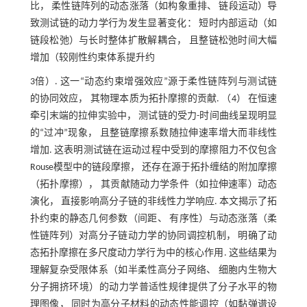
比， 柔性链阵列的动态涨落（如构象重排、 链段运动）导
致测试链的动力学行为发生显著变化： 短时内部运动（如
链段松弛）与长时整体扩散解耦合， 且整链松弛时间大幅
增加（较刚性约束体系提升约
3倍）. 这一“动态约束增强效应”源于柔性链阵列与测试链
的协同效应， 其物理本质为拓扑摩擦的贡献. （4） 在恒速
牵引末端的拉伸实验中， 测试链的受力-时间曲线呈现明显
的“过冲”现象， 且整链摩擦系数随拉伸速率增大而非线性
增加. 这表明测试链在运动过程中受到的摩擦阻力不仅包含
Rouse模型中的链段摩擦， 还存在源于拓扑缠结的附加摩擦
（拓扑摩擦）， 其贡献随动力学条件（如拉伸速率）动态
演化， 直接影响高分子链的非线性力学响应. 本文揭示了拓
扑约束的静态几何参数（间距、 有序性）与动态涨落（柔
性链阵列）对高分子链动力学的协同调控机制， 明确了动
态拓扑摩擦在多尺度动力学行为中的核心作用. 这些结果为
理解复杂受限体系（如半柔性高分子网络、 细胞内生物大
分子拥挤环境）的动力学普适性规律提供了分子水平的物
理图像， 同时为高分子材料的动态性能调控（如黏弹谱设