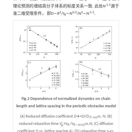
R
-1.5
理论预测的缠结高分子体系的标度关系一致. 此处
N
源于
2
3/2
3
-1.5
准二维受限条件， 即
D
∼
R
/
τ
∼
N
/
N
∼
N
.
R
Fig.2 Dependence of normalized dynamics on chain
length and lattice spacing in the periodic obstacles model
(A) Reduced diffusion coefficient
D
∗≡
D
/
D
vs. N
; (B)
N
N
=50
*
reduced relaxation time τ
≡τ
/τ
,
vs.
N
; (C) diffusion
R
*
R
R
R
R
N
=50
R
coefficient
D vs.
lattice spacing
d
; (D) relaxation time
τ
vs
.