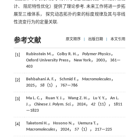
计、 阻尼特性优化）提供了理论参考. 未来工作将进一步拓
展至三维体系， 探究动态拓扑约束的标度规律及其与非线
性流变行为的定量关联.
参考文献
原文顺序
|
出版日期
|
本文引用
Rubinstein M.， Colby R. H.，
Polymer Physics
，
[1]
Oxford University Press， New York，
2003
， 361—
403
Behbahani A. F.， Schmid F.，
Macromolecules
，
[2]
2025
，
58
（1）， 767—786
Ma L. C.， Ruan Y. J.， Wang Z. H.， Lu Y. Y.， An L.
[3]
J.，
Chinese J. Polym. Sci.
，
2024
，
42
（11）， 1811
—1823
Taketomi H.， Hosono N.， Uemura T.，
[4]
Macromolecules
，
2024
，
57
（1）， 217—225