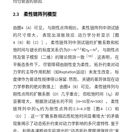
均匀管道的原因.
2.3 柔性链阵列模型
由
图4
（A）可见， 与刚性点阵相比， 柔性链阵列中测试链
的尺寸增大， 表现出溶胀效应. 动力学分析显示［
图
4
（B）和（C）］， 柔性链阵列中测试链的扩散系数和松
-1.5
3
弛时间与链长的标度关系仍为
D
∼
N
和
τ
∼
N
， 与刚性点
R
［
10
］
阵及管子模型（二维）的理论预测一致
. 这表明， 在
平衡态条件下， 尽管障碍由刚性变为柔性， 拓扑约束对动
力学的主导作用机制（如Reptation运动）未发生改变， 标
度律作为普适性规律得以保留. 然而， 关键的差异体现在动
力学参数的绝对数值上： 由
图4
（B）可见， 柔性链阵列与
刚性点阵的扩散系数（
D
）几乎重合； 但松弛时间（
τ
）却
R
显著增大， 根据测试链长的不同（
N
=50至
N
=500）， 柔性
链阵列中的
τ
约为刚性点阵的2.3~4.3倍［
图4
（C）和
R
（D）］. 这一“扩散系数相近而松弛时间显著增大”的矛盾
现象揭示了动态拓扑约束对动力学影响的多尺度特性. 鉴于
此， 利用本课题组先前提出的“动态拓扑摩擦增强效应”来