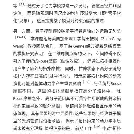
［
31
］
等
通过分子动力学模拟进一步发现， 管道直径并非固
定值， 而是随观测时间尺度的增加逐渐增大（即“管子软
化”现象）， 这直接挑战了模型对约束强度的描述.
另一方面， 管子模型假设链沿平行管道轴向的运动无势垒
［
15
~
19
］
. 本课题组与美国加州理工学院王振纲（Zhen-Gang
Wang）教授团队合作， 基于de Gennes经典凝胶网络模型
的模拟研究表明： 在二维周期点阵约束下， 空间障碍不仅
引入了传统的Rouse摩擦（黏性效应）， 还通过拓扑相互作
用产生了额外的拓扑摩擦； 同时， 拉伸状态下高分子链的
拓扑力存在显著的“过冲行为”， 暗示局部拓扑约束的动态
［
32
］
演化可能对整体动力学产生重要影响
. 与传统的Rouse
摩擦不同， 这里的拓扑摩擦是指在高分子熔体中， 除
Rouse摩擦之外， 高分子链因其不可贯穿性所形成的复杂拓
扑约束而导致的额外摩擦， 是链间多体缠结相互作用的动
态体现， 具有显著的时空异质性. 这些结果均与经典管子模
型的光滑管道假设相矛盾， 揭示了拓扑约束的动力学本质
［
32
］
尚未被充分理解. 值得注意的是， 前期工作
中对“拓扑