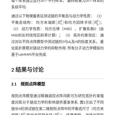
每个体系独立运行20个平行样本， 最终结果为20个样本的
系综平均.
通过以下物理量表征测试链的平衡态与动力学性质： （1）
2
2
⟨
⟩
⟨
⟩
平衡态结构： 均方末端距
R
和均方回转半径
R
；
R
e
2
R
g
2
e
g
（2） 动力学性质： 均方位移（MSD）、 扩散系数
D
（由
MSD的长时线性区斜率计算）； （3） 拓扑约束效应： 通
过对比不同点阵模型中测试链的
D
与
d
及
N
的标度关系， 量
T
化拓扑摩擦对链动力学的抑制作用. 所有分子动力学模拟均
基于LAMMPS平台完成.
2 结果与讨论
2.1 规则点阵模型
规则点阵模型通过精确调控点阵间距可为研究拓扑约束强
度对高分子链动力学的影响提供基准体系.
图1
示出了不同
链长
N
的测试链在准二维规则点阵中的平衡态尺寸（均方末
2
2