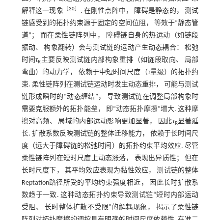
［
30
］
解释这一现象
. 在刚性点阵中， 障碍是静态的， 测试
链感受到的拓扑约束源于固定的空间位阻， 等效于“静态管
道”； 而在柔性链阵列中， 障碍链自身的热运动（如链段
振动、 构象翻转）会与测试链的运动产生动态耦合： 松弛
时间
τ
主要反映测试链内部构象重排（如链段取向、 局部
R
弯曲）的动力学， 依赖于中短时间尺度（
τ
量级）的拓扑约
束. 柔性链阵列在测试链运动时发生动态重排， 可能与测试
链形成瞬时的“动态缠结”， 导致测试链在调整局部构象时
需要克服额外的拓扑能垒， 即“动态拓扑摩擦”增大. 这种摩
擦对高频、 局域的内部运动影响更加显著， 因此
τ
显著延
R
长. 扩散系数反映测试链的整体迁移能力， 依赖于长时间尺
度（远大于障碍链的松弛时间）的拓扑约束平均效应. 尽管
柔性链阵列在短时尺度上动态涨落， 表现出异质性； 但在
长时尺度下， 其平均效应表现为黏性效应， 测试链的整体
Reptation路径所受的平均约束强度相近， 因此长时扩散系
数趋于一致. 这种动态拓扑约束导致测试链“短时内部运动
受阻、 长时整体扩散不受限”的解耦现象， 揭示了柔性链
阵列对拓扑摩擦的调控具有明确的时间尺度依赖性. 在准二