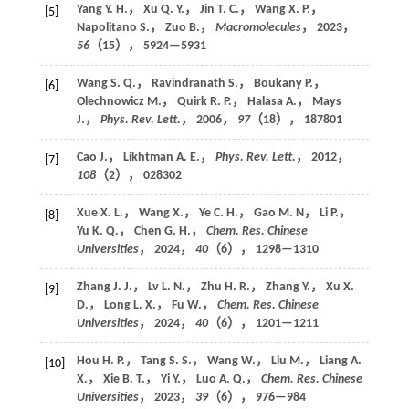
Yang Y. H.， Xu Q. Y.， Jin T. C.， Wang X. P.，
[5]
Napolitano S.， Zuo B.，
Macromolecules
，
2023
，
56
（15）， 5924—5931
Wang S. Q.， Ravindranath S.， Boukany P.，
[6]
Olechnowicz M.， Quirk R. P.， Halasa A.， Mays
J.，
Phys. Rev. Lett.
，
2006
，
97
（18）， 187801
Cao J.， Likhtman A. E.，
Phys. Rev. Lett.
，
2012
，
[7]
108
（2）， 028302
Xue X. L.， Wang X.， Ye C. H.， Gao M. N， Li P.，
[8]
Yu K. Q.， Chen G. H.，
Chem. Res. Chinese
Universities
，
2024
，
40
（6）， 1298—1310
Zhang J. J.， Lv L. N.， Zhu H. R.， Zhang Y.， Xu X.
[9]
D.， Long L. X.， Fu W.，
Chem. Res. Chinese
Universities
，
2024
，
40
（6）， 1201—1211
Hou H. P.， Tang S. S.， Wang W.， Liu M.， Liang A.
[10]
X.， Xie B. T.， Yi Y.， Luo A. Q.，
Chem. Res. Chinese
Universities
，
2023
，
39
（6）， 976—984