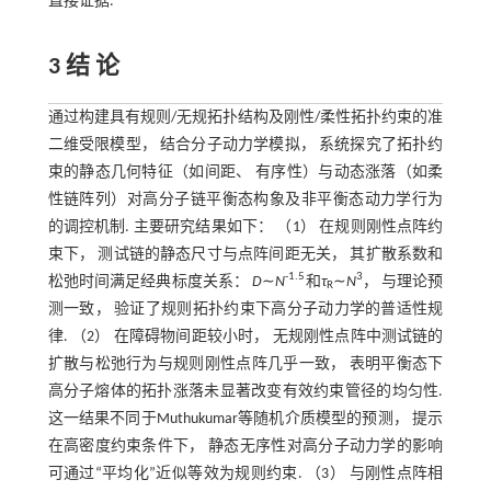
直接证据.
3 结 论
通过构建具有规则/无规拓扑结构及刚性/柔性拓扑约束的准
二维受限模型， 结合分子动力学模拟， 系统探究了拓扑约
束的静态几何特征（如间距、 有序性）与动态涨落（如柔
性链阵列）对高分子链平衡态构象及非平衡态动力学行为
的调控机制. 主要研究结果如下： （1） 在规则刚性点阵约
束下， 测试链的静态尺寸与点阵间距无关， 其扩散系数和
-1.5
3
松弛时间满足经典标度关系：
D
∼
N
和
τ
∼
N
， 与理论预
R
测一致， 验证了规则拓扑约束下高分子动力学的普适性规
律. （2） 在障碍物间距较小时， 无规刚性点阵中测试链的
扩散与松弛行为与规则刚性点阵几乎一致， 表明平衡态下
高分子熔体的拓扑涨落未显著改变有效约束管径的均匀性.
这一结果不同于Muthukumar等随机介质模型的预测， 提示
在高密度约束条件下， 静态无序性对高分子动力学的影响
可通过“平均化”近似等效为规则约束. （3） 与刚性点阵相