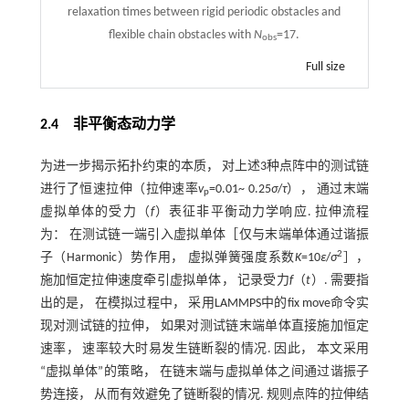
relaxation times between rigid periodic obstacles and
flexible chain obstacles with
N
=17.
obs
Full size
2.4 非平衡态动力学
为进一步揭示拓扑约束的本质， 对上述3种点阵中的测试链
进行了恒速拉伸（拉伸速率
v
=0.01~ 0.25
σ
/
τ
）， 通过末端
p
虚拟单体的受力（
f
）表征非平衡动力学响应. 拉伸流程
为： 在测试链一端引入虚拟单体［仅与末端单体通过谐振
2
子（Harmonic）势作用， 虚拟弹簧强度系数
K
=10
ε
/
σ
］，
施加恒定拉伸速度牵引虚拟单体， 记录受力
f
（
t
）. 需要指
出的是， 在模拟过程中， 采用LAMMPS中的fix move命令实
现对测试链的拉伸， 如果对测试链末端单体直接施加恒定
速率， 速率较大时易发生链断裂的情况. 因此， 本文采用
“虚拟单体”的策略， 在链末端与虚拟单体之间通过谐振子
势连接， 从而有效避免了链断裂的情况. 规则点阵的拉伸结