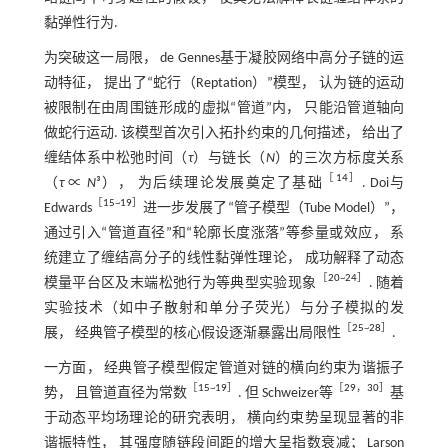
黏弹性行为.
为突破这一局限， de Gennes基于凝胶网络中高分子链的运
动特征， 提出了“蛇行（Reptation）”模型， 认为链的运动
被限制在由周围链形成的虚拟“管道”内， 只能沿管道轴向
做蛇行运动. 该模型首次引入拓扑约束的几何描述， 给出了
缠结体系中松弛时间（
τ
）与链长（
N
）的三次方标度关系
［
14
］
（
τ
∝
N
³）， 为后续理论发展奠定了基础
. Doi与
［
15
~
19
］
Edwards
进一步发展了“管子模型（Tube Model）”，
通过引入“管道直径”和“轮廓长度涨落”等参量或效应， 系
统建立了缠结高分子的线性黏弹性理论， 成功解释了动态
［
20
~
24
］
模量平台区及末端松弛行为等典型实验现象
. 随着
实验技术（如中子散射和单分子荧光）与分子模拟的发
［
25
~
28
］
展， 经典管子模型的核心假设逐渐暴露出局限性
.
一方面， 经典管子模型假定管道对链的横向约束为谐振子
［
15
~
19
］
［
29
，
30
］
势， 且管道直径为常数
. 但 Schweizer等
基
于动态平均场理论的研究表明， 横向约束势呈现显著的非
谐振特性， 其强度随链段间距的增大呈指数衰减； Larson