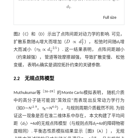
T
R
d
.
T
Full size
图2
（C）和（D）示出了点阵间距对动力学的影响. 可见，
2
∝
扩散系数随
d
增大而增加（
D
d
）， 松弛时间随
d
增
T
T
T
D
∝
d
T
2
−
2.5
∝
大而减小（
τ
d
）. 这一结果表明， 点阵间距越小
R
T
τ
R
∝
d
T
-
2.5
（约束越强）， 管道等效摩擦越强， 导致扩散变慢、 松弛
变缓， 表明
d
确实是调控拓扑约束的关键参数.
T
2.2 无规点阵模型
［
36
~
39
］
Muthukumar等
的Monte Carlo模拟表明， 随机介质
中的高分子链可能因“笼效应”而表现出反常动力学行为
-2.9
4.0
（如
D
∼
N
，
τ
∼
N
）， 与规则周期介质截然不同. 为验
R
证这一现象是否在准二维体系中存在， 本文构建了平均间
距〈
d
〉=4
σ
的无规点阵模型（与规则点阵
d
=4
σ
的障碍物密
T
T
度相同）. 平衡态性质模拟结果显示［
图3
（A）］， 无规
3/4