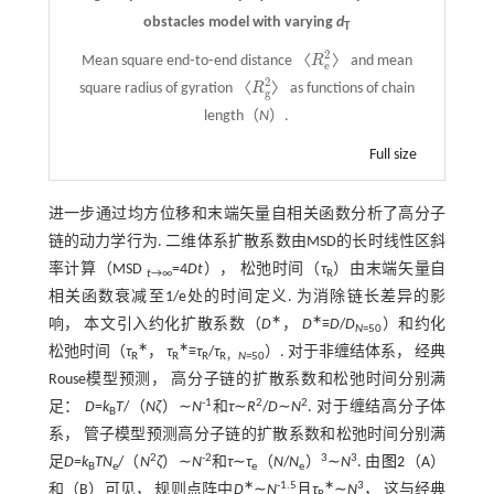
obstacles model with varying
d
T
2
Mean square end⁃to⁃end distance 〈
R
〉 and mean
R
e
2
e
2
square radius of gyration 〈
R
〉 as functions of chain
R
g
2
g
length（
N
）.
Full size
进一步通过均方位移和末端矢量自相关函数分析了高分子
链的动力学行为. 二维体系扩散系数由MSD的长时线性区斜
率计算（MSD
=4
Dt
）， 松弛时间（
τ
）由末端矢量自
t
→∞
R
相关函数衰减至1/e处的时间定义. 为消除链长差异的影
∗
∗
响， 本文引入约化扩散系数（
D
，
D
≡
D
/
D
）和约化
N
=50
∗
∗
松弛时间（
τ
，
τ
≡
τ
/
τ
）. 对于非缠结体系， 经典
R
R
R
R，
N
=50
Rouse模型预测， 高分子链的扩散系数和松弛时间分别满
-
1
2
2
足：
D
=
k
T
/（
Nζ
）∼
N
和
τ
∼
R
/
D
∼
N
. 对于缠结高分子体
B
系， 管子模型预测高分子链的扩散系数和松弛时间分别满
2
-
2
3
3
足
D
=
k
TN
/（
N
ζ
）∼
N
和
τ
∼
τ
（
N
/
N
）
∼
N
. 由
图2
（A）
B
e
e
e
∗
-1.5
∗
3
和（B）可见， 规则点阵中
D
∼
N
且
τ
∼
N
， 这与经典