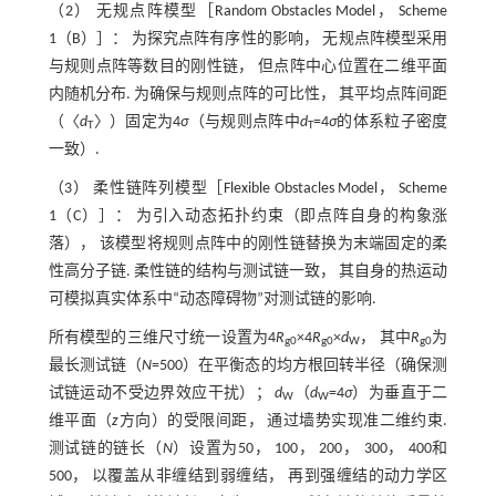
（2） 无规点阵模型［Random Obstacles Model， Scheme
1（B）］： 为探究点阵有序性的影响， 无规点阵模型采用
与规则点阵等数目的刚性链， 但点阵中心位置在二维平面
内随机分布. 为确保与规则点阵的可比性， 其平均点阵间距
（〈
d
〉）固定为4
σ
（与规则点阵中
d
=4
σ
的体系粒子密度
T
T
一致）.
（3） 柔性链阵列模型［Flexible Obstacles Model， Scheme
1（C）］： 为引入动态拓扑约束（即点阵自身的构象涨
落）， 该模型将规则点阵中的刚性链替换为末端固定的柔
性高分子链. 柔性链的结构与测试链一致， 其自身的热运动
可模拟真实体系中“动态障碍物”对测试链的影响.
所有模型的三维尺寸统一设置为4
R
×4
R
×
d
， 其中
R
为
g0
g0
W
g0
最长测试链（
N
=500）在平衡态的均方根回转半径（确保测
试链运动不受边界效应干扰）；
d
（
d
=4
σ
）为垂直于二
W
W
维平面（
z
方向）的受限间距， 通过墙势实现准二维约束.
测试链的链长（
N
）设置为50， 100， 200， 300， 400和
500， 以覆盖从非缠结到弱缠结， 再到强缠结的动力学区