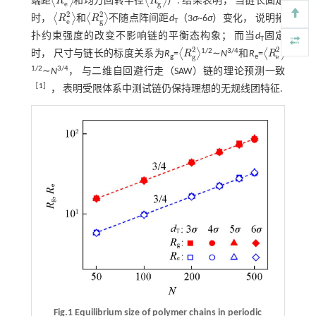
⟨
⟩
⟨
⟩
端距
R
和均方回转半径
R
）. 结果表明， 当链长固定
R
e
2
R
g
2
e
g
2
2
⟨
⟩
⟨
⟩
时，
R
和
R
不随点阵间距
d
（3
σ
~6
σ
）变化， 说明拓
R
e
2
R
g
2
e
g
T
扑约束强度的改变不影响链的平衡态构象； 而当
d
固定
T
2
2
1/2
3/4
⟨
⟩
⟨
⟩
时， 尺寸与链长的标度关系为
R
=
R
∼
N
和
R
=
R
R
g
2
R
e
2
g
e
g
e
1/2
3/4
∼
N
， 与二维自回避行走（SAW）链的理论预测一致
［
1
］
， 表明受限体系中测试链仍保持理想的无规线团特征.
Fig.1 Equilibrium size of polymer chains in periodic