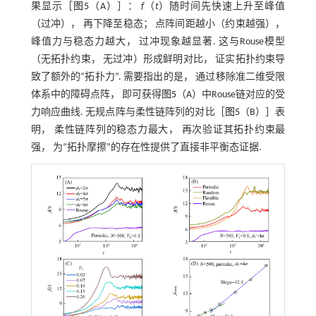
果显示［
图5
（A）］：
f
（
t
）随时间先快速上升至峰值
（过冲）， 再下降至稳态； 点阵间距越小（约束越强），
峰值力与稳态力越大， 过冲现象越显著. 这与Rouse模型
（无拓扑约束， 无过冲）形成鲜明对比， 证实拓扑约束导
致了额外的“拓扑力”. 需要指出的是， 通过移除准二维受限
体系中的障碍点阵， 即可获得
图5
（A）中Rouse链对应的受
力响应曲线. 无规点阵与柔性链阵列的对比［
图5
（B）］表
明， 柔性链阵列的稳态力最大， 再次验证其拓扑约束最
强， 为“拓扑摩擦”的存在性提供了直接非平衡态证据.