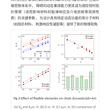
维受限体系中， 障碍的动态重排能力使其成为调控短时拓
扑摩擦（进而影响材料的黏弹响应及介电损耗等高频性
质）的关键参数， 为设计具有特定动态功能的高分子材料
（如阻尼材料、 刺激响应性凝胶等）提供了新的物理视角.
Fig.4 Effect of flexible obstacles on chain dynamics(
d
=4
σ
)
T
(A)
R
and
R
vs. N
; (B)
D vs. N
; (C)
τ
vs. N
; (D) comparison of
g
e
R