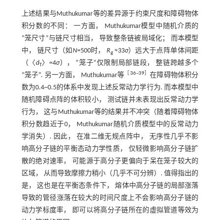
上述结果与Muthukumar等的差异源于约束尺度和障碍物体
积分数的不同： 一方面， Muthukumar模型中随机介质的
“笼尺寸”与链尺寸相当， 导致整条链被局域化； 而本模型
中， 链尺寸（如
N
=500时，
R
≈33
σ
）远大于点阵单体间距
g
（〈
d
〉=4
σ
）， “笼子”仅限制局部链段， 整链跨越多个
T
［
36
~
39
］
“笼子”. 另一方面， Muthukumar等
在障碍物体积分
数为0.4~0.5的体系中发现上述反常动力学行为. 而本模型中
随机障碍点阵的体积较小， 测试链并未表现出反常动力学
行为， 这与Muthukumar等的结果并不冲突（随着障碍物体
积分数趋近于0， Muthukumar随机介质模型中的反常动力
学消失）. 因此， 在准二维无规点阵中， 无序性几乎不影
响高分子链的平衡态动力学性质， 仅轻微影响高分子链扩
散的绝对速率， 可能源于高分子更偏向于呆在笼子较大的
区域， 从而导致摩擦力稍小（几乎不可分辨）. 值得指出的
是， 这也是在平衡态条件下， 熔体中高分子链的局部涨落
导致的管径涨落在较大的时间尺度上不会影响高分子链的
动力学标度率， 即可以将高分子链所在的虚拟管道等效为