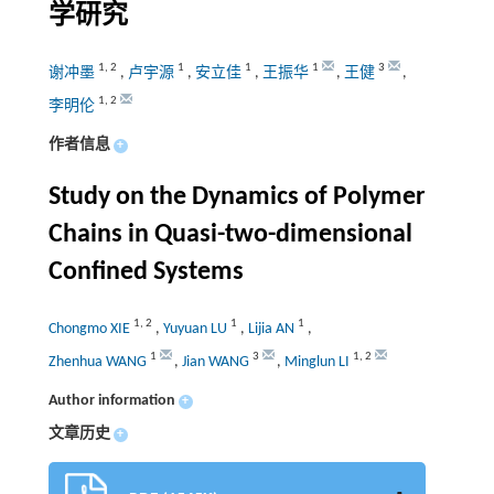
学研究
1
,
2
1
1
1
3
谢冲墨
,
卢宇源
,
安立佳
,
王振华
,
王健
,
1
,
2
李明伦
作者信息
+
Study on the Dynamics of Polymer
Chains in Quasi-two-dimensional
Confined Systems
1
,
2
1
1
Chongmo XIE
,
Yuyuan LU
,
Lijia AN
,
1
3
1
,
2
Zhenhua WANG
,
Jian WANG
,
Minglun LI
Author information
+
文章历史
+