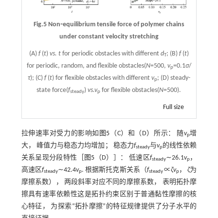
Fig.5 Non⁃equilibrium tensile force of polymer chains
under constant velocity stretching
(A)
f
(
t
)
vs. t
for periodic obstacles with different
d
; (B)
f
(
t
)
T
for periodic, random, and flexible obstacles(
N
=500,
v
=0.1
σ
/
p
τ
); (C)
f
(
t
) for flexible obstacles with different
v
; (D) steady-
p
state force(
f
)
vs.
v
for flexible obstacles(
N
=500).
steady
p
Full size
拉伸速率对受力的影响如
图5
（C）和（D）所示： 随
v
增
p
大， 峰值力与稳态力均增加； 稳态力
f
与
v
的线性依赖
steady
p
关系呈现分段特性［
图5
（D）］： 低速区
f
∼26.1
v
，
steady
p
高速区
f
∼42.4
v
. 根据斯托克斯关系（
f
∝
ζv
，
ζ
为
steady
p
steady
p
摩擦系数）， 两段斜率对应不同的摩擦系数， 表明拓扑摩
擦具有速率依赖性这是拓扑约束区别于普通黏性摩擦的核
心特征， 为探索“拓扑摩擦”的特征规律提供了分子水平的