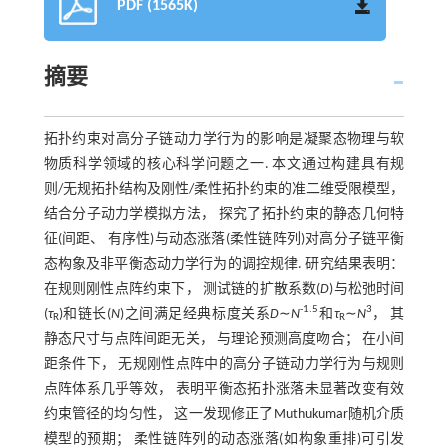
PDF (1565K)
摘要
拓扑约束对高分子链动力学行为的影响是凝聚态物理与软
物质科学领域的核心科学问题之一. 本文通过构建具有规
则/无规拓扑结构及刚性/柔性拓扑约束的准二维受限模型，
结合分子动力学模拟方法， 探究了拓扑约束的静态几何特
征(间距、 有序性)与动态涨落(柔性链阵列)对高分子链平衡
态构象及非平衡态动力学行为的调控规律. 研究结果表明：
在规则刚性点阵约束下， 测试链的扩散系数(
D
)与松弛时间
-1.5
3
(
τ
)和链长(
N
)之间满足经典标度关系
D
∼
N
和
τ
∼
N
， 其
R
R
静态尺寸与点阵间距无关， 与理论预测高度吻合； 在小间
距条件下， 无规刚性点阵中的高分子链动力学行为与规则
点阵体系几乎等效， 表明平衡态拓扑涨落未显著改变有效
约束管径的均匀性， 这一发现修正了Muthukumar随机介质
模型的预期； 柔性链阵列的动态涨落(如构象重排)可引发