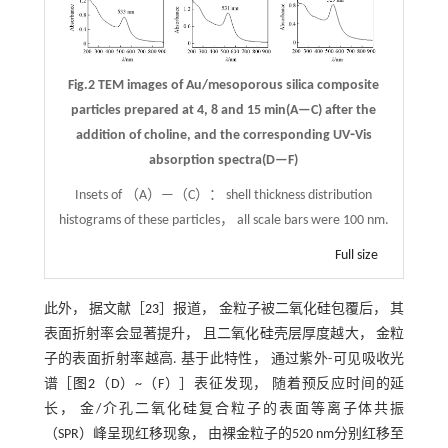
Fig.2 TEM images of Au/mesoporous silica composite
particles prepared at 4, 8 and 15 min(A—C) after the
addition of choline, and the corresponding UV⁃Vis
absorption spectra(D—F)
Insets of （A）—（C）： shell thickness distribution
histograms of these particles， all scale bars were 100 nm.
Full size
此外， 据文献［
23
］报道， 金粒子被二氧化硅包覆后， 其
表面折射率会显著提升， 且二氧化硅壳层厚度越大， 金粒
子的表面折射率越高. 基于此特性， 通过紫外-可见吸收光
谱［
图2
（D）~（F）］表征发现， 随着预反应时间的延
长， 金/介孔二氧化硅复合粒子的表面等离子体共振
（SPR）峰呈现红移现象， 由裸金粒子的520 nm分别红移至