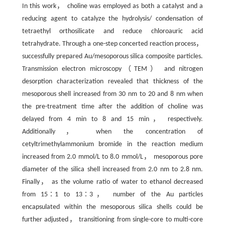
In this work， choline was employed as both a catalyst and a
reducing agent to catalyze the hydrolysis/ condensation of
tetraethyl orthosilicate and reduce chloroauric acid
tetrahydrate. Through a one-step concerted reaction process，
successfully prepared Au/mesoporous silica composite particles.
Transmission electron microscopy（TEM） and nitrogen
desorption characterization revealed that thickness of the
mesoporous shell increased from 30 nm to 20 and 8 nm when
the pre-treatment time after the addition of choline was
delayed from 4 min to 8 and 15 min， respectively.
Additionally， when the concentration of
cetyltrimethylammonium bromide in the reaction medium
increased from 2.0 mmol/L to 8.0 mmol/L， mesoporous pore
diameter of the silica shell increased from 2.0 nm to 2.8 nm.
Finally， as the volume ratio of water to ethanol decreased
from 15∶1 to 13∶3， number of the Au particles
encapsulated within the mesoporous silica shells could be
further adjusted， transitioning from single-core to multi-core