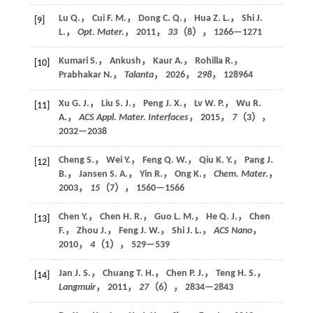
Lu Q.， Cui F. M.， Dong C. Q.， Hua Z. L.， Shi J.
[9]
L.，
Opt. Mater.
，
2011
，
33
（8）， 1266—1271
Kumari S.， Ankush， Kaur A.， Rohilla R.，
[10]
Prabhakar N.，
Talanta
，
2026
，
298
， 128964
Xu G. J.， Liu S. J.， Peng J. X.， Lv W. P.， Wu R.
[11]
A.，
ACS Appl. Mater. Interfaces
，
2015
，
7
（3），
2032—2038
Cheng S.， Wei Y.， Feng Q. W.， Qiu K. Y.， Pang J.
[12]
B.， Jansen S. A.， Yin R.， Ong K.，
Chem. Mater.
，
2003
，
15
（7）， 1560—1566
Chen Y.， Chen H. R.， Guo L. M.， He Q. J.， Chen
[13]
F.， Zhou J.， Feng J. W.， Shi J. L.，
ACS Nano
，
2010
，
4
（1）， 529—539
Jan J. S.， Chuang T. H.， Chen P. J.， Teng H. S.，
[14]
Langmuir
，
2011
，
27
（6）， 2834—2843