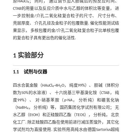
原HAuCl
； 同时， 通过调节加入胆碱后的预反应时间、
4
CTAB的用量以及反应介质中水与乙醇的体积比等变量， 进
一步控制金/介孔二氧化硅复合粒子的尺寸、 尺寸分布、
壳层厚度、 介孔孔径及金粒子的包覆数量. 催化性能测试结
果显示， 多核包覆的金/介孔二氧化硅复合粒子比单核包覆
的复合粒子具有更出色的催化活性.
1 实验部分
1.1 试剂与仪器
四水合氯金酸（HAuCl
·4H
O， 纯度99%）、 胆碱（体积分
4
2
数为50%的水溶液）、 十六烷基三甲基溴化铵（CTAB， 纯
度99%）、 对-硝基苯胺（
p
-NA， 分析纯）和硼氢化钠
（NaBH
， 分析纯）等， 国药集团化学试剂有限公司； 无
4
水乙醇（EtOH）和正硅酸四乙酯（TEOS）， 分析纯， 北京
化工厂. 除正硅酸四乙酯在使用前进行减压蒸馏外， 其它化
学试剂均为直接使用. 实验所用高纯水由德国Sartorius超纯