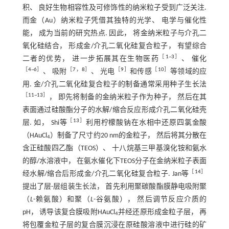
积、 良好生物相容性及可修饰性的纳米粒子受到广泛关注.
而金（Au）纳米粒子凭借其独特的光学、 电学与催化性
能， 成为当前的研究热点. 因此， 将金纳米粒子与介孔二
氧化硅结合， 形成金/介孔二氧化硅复合粒子， 有望综合
［
1
~
3
］
二者的优势， 进一步拓展其在生物医药
、 催化
［
4
~
6
］
［
7
，
8
］
［
9
］
［
10
］
、 吸附
、 光电
和传感
等领域的应
用. 金/介孔二氧化硅复合粒子的制备通常采用种子生长法
［
11
~
13
］
， 即先将制备的金纳米粒子作为种子， 然后在其
表面通过硅酸酯分子的水解/缩合反应形成介孔二氧化硅壳
［
13
］
层. 如， Shi等
利用柠檬酸钠在水相中还原四氯金酸
（HAuCl
）制备了尺寸约20 nm的金粒子， 然后将其分散在
4
含正硅酸四乙酯（TEOS）、 十八烷基三甲基溴化铵和氨水
的醇/水溶液中， 在氨水催化下TEOS分子在金纳米粒子表面
［
14
］
经水解/缩合后形成金/介孔二氧化硅复合粒子. Jan等
提出了层-层组装生长法， 首先利用聚碳酸酯膜静电吸附聚
（
L
-赖氨酸）和聚（
L
-谷氨酸）， 然后调节反应介质的
pH， 诱导该复合膜吸附HAuCl
并经还原形成金粒子层， 再
4
将包覆金粒子层的复合膜沉浸在原硅酸溶液中进行硅的矿