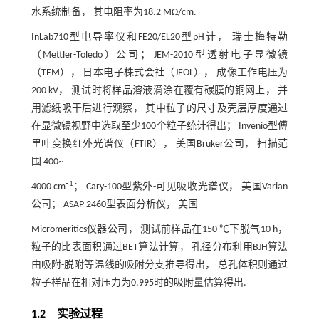
水系统制备， 其电阻率为18.2 MΩ/cm.
InLab710型电导率仪和FE20/EL20型pH计， 瑞士梅特勒
（Mettler-Toledo）公司； JEM-2010型透射电子显微镜
（TEM）， 日本电子株式会社（JEOL）， 成像工作电压为
200 kV， 测试时将样品溶液滴涂在覆有碳膜的铜网上， 并
用滤纸吸干后进行观察， 其中粒子的尺寸及壳层厚度通过
在显微镜视野中选取至少100个粒子统计得出； Invenio型傅
里叶变换红外光谱仪（FTIR）， 美国Bruker公司， 扫描范
围 400~
1
4000 cm⁻
； Cary-100型紫外-可见吸收光谱仪， 美国Varian
公司； ASAP 2460型表面分析仪， 美国
Micromeritics仪器公司， 测试前样品在150 ℃下脱气10 h，
粒子的比表面积通过BET算法计算， 孔径分布利用BJH算法
由吸附-脱附等温线的吸附分支推导得出， 总孔体积则通过
粒子样品在相对压力为0.995时的吸附量估算得出.
1.2 实验过程