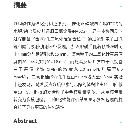
摘要
以胆碱作为催化剂和还原剂， 催化正硅酸四乙酯(TEOS)的
水解/缩合反应并还原四氯金酸(HAuCl
)， 经一步协同反应
4
过程制备了金/介孔二氧化硅复合粒子. 通过透射电子显微
镜和氮气吸附-脱附表征发现， 加入胆碱后随着预处理时间
由4 min分别延迟到8和15 min， 复合粒子的二氧化硅壳层厚
度由30 nm递减到20和 8 nm； 而随着反应介质中十六烷基
三甲基溴化铵(CTAB)的浓度从2.0 mmol/L升高至8.0
mmol/L， 二氧化硅的介孔孔径由2.0 nm增大至2.8 nm. 实验
中还发现， 随着反应介质中水与乙醇的体积比由15∶1降低
至13∶3， 制得的复合粒子中金核数量增多， 从单核包覆
转变为多核包覆， 且催化性能评价结果显示多核包覆的复
合粒子具有更高的催化活性.
Abstract