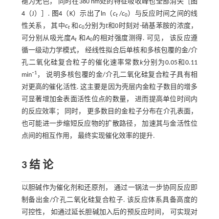
褪为无色， 同时在380 nm处的特征吸收峰也全部消失［
图
4
（J）］.
图4
（K）示出了ln（
c
/
c
）与反应时间之间的线
t
0
性关系， 其中
c
和
c
分别为
t
和0时刻对-硝基苯胺的浓度，
t
0
可分别从吸光度
A
和
A
的相对强度测得. 可见， 该反应遵
t
0
循一级动力学模式， 经线性拟合后单核和多核包覆的金/介
孔二氧化硅复合粒子的催化速率常数
k
分别为0.05和0.11
1
min⁻
， 说明多核包覆的金/介孔二氧化硅复合粒子具有相
对更高的催化活性. 这主要是因为壳层内金粒子数目的增多
可显著增加金表面活性位点的数量， 进而提高单位时间内
的反应效率； 同时， 更多数目的金粒子分布在介孔表面，
也可能进一步缩短反应物的扩散路径， 加速其与金活性位
点间的相互作用， 最终实现催化效率的提升.
3 结 论
以胆碱作为催化剂和还原剂， 通过一锅法一步协同反应即
制备出金/介孔二氧化硅复合粒子. 该反应体系具备高度的
可控性， 如通过延长胆碱加入后的预反应时间， 可实现对