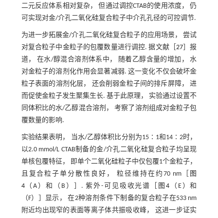
二元反应体系相对复杂， 但通过调控CTAB的使用浓度， 仍
可实现对金/介孔二氧化硅复合粒子中介孔孔径的可控调节.
为进一步拓展金/介孔二氧化硅复合粒子的应用场景， 尝试
对复合粒子中金粒子的包覆数量进行调控. 据文献［
27
］报
道， 在水/醇混合溶剂体系中， 随着乙醇含量的增加， 水
对金粒子的溶剂化作用会显著减弱. 这一变化不仅会破坏金
粒子表面的溶剂化层， 还会削弱金粒子间的排斥屏障， 进
而促使金粒子发生聚集生长. 基于此原理， 实验通过设置不
同体积比的水/乙醇混合溶剂， 考察了溶剂组成对金粒子包
覆数量的影响.
实验结果表明， 当水/乙醇体积比分别为15∶1和14∶2时，
以2.0 mmol/L CTAB制备的金/介孔二氧化硅复合粒子均呈现
单核包覆特征， 即单个二氧化硅粒子中仅包覆1个金粒子，
且复合粒子单分散性良好， 粒径维持在约70 nm［
图
4
（A）和（B）］. 紫外-可见吸收光谱［
图4
（E）和
（F）］显示， 在2种溶剂条件下制备的复合粒子在533 nm
附近均出现窄的表面等离子体共振吸收峰， 这进一步证实