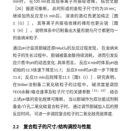
min时， 在520 nm处出现等离子共振吸收峰， 结合文献
［
20
］报道可推断， 此时形成的金粒子尺寸约为20 nm；
继续加热反应至15 min后， 溶液的酒红色更加纯正［
图
1
（G）］， 其等离子共振吸收峰的峰形也更尖锐 ［
图
1
（H）］， 说明体系中已制备出大量形貌与尺寸都更均一
的金纳米粒子.
通过pH计监测胆碱还原HAuCl
的反应过程发现， 在金纳米
4
粒子的生长过程中， 胆碱被氯金酸持续消耗， 进而引发反
应介质中pH的动态变化. 具体而言， 反应4 min时体系pH由
初始的12.5快速下降至11.7； 反应8 min时pH进一步下降至
11.6； 反应15 min后则降至11.5［
图1
（I）］. 研究表明，
在Stöber法制备二氧化硅粒子的过程中， 碱浓度是调控
［
21
，
22
］
TEOS水解/缩合速率及粒子尺寸的关键参数
. 结合
上述pH值的变化规律可推断， 当以胆碱作为双功能试剂制
备金/介孔二氧化硅复合粒子时， 通过调节胆碱加入后的预
反应时间， 可进一步调控复合粒子的二氧化硅壳层厚度.
2.2 复合粒子的尺寸/结构调控与性能