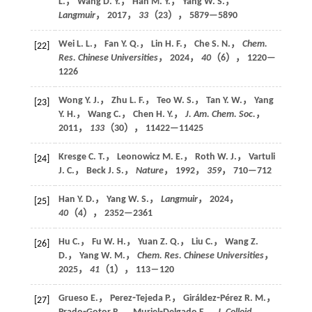
L.， Wang D. Y.， Han M. Y.， Yang W. S.，
Langmuir
，
2017
，
33
（23）， 5879—5890
Wei L. L.， Fan Y. Q.， Lin H. F.， Che S. N.，
Chem.
[22]
Res. Chinese Universities
，
2024
，
40
（6）， 1220—
1226
Wong Y. J.， Zhu L. F.， Teo W. S.， Tan Y. W.， Yang
[23]
Y. H.， Wang C.， Chen H. Y.，
J. Am. Chem. Soc.
，
2011
，
133
（30）， 11422—11425
Kresge C. T.， Leonowicz M. E.， Roth W. J.， Vartuli
[24]
J. C.， Beck J. S.，
Nature
，
1992
，
359
， 710—712
Han Y. D.， Yang W. S.，
Langmuir
，
2024
，
[25]
40
（4）， 2352—2361
Hu C.， Fu W. H.， Yuan Z. Q.， Liu C.， Wang Z.
[26]
D.， Yang W. M.，
Chem. Res. Chinese Universities
，
2025
，
41
（1）， 113―120
Grueso E.， Perez⁃Tejeda P.， Giráldez⁃Pérez R. M.，
[27]