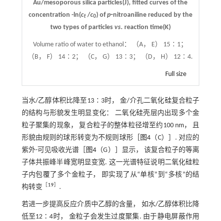
Au/mesoporous silica particles(J), fitted curves of the
concentration -ln(
c
/
c
) of
p
⁃nitroaniline reduced by the
t
0
two types of particles
vs.
reaction time(K)
Volume ratio of water to ethanol： （A， E） 15∶1；
（B， F） 14∶2； （C， G） 13∶3； （D， H） 12∶4.
Full size
当水/乙醇体积比降至13∶3时， 金/介孔二氧化硅复合粒子
的结构与形貌发生明显变化： 二氧化硅壳层内出现多个金
粒子聚集的现象， 复合粒子的整体粒径增至约100 nm， 且
形貌由规则的球形转变为不规则球形［
图4
（C）］. 对应的
紫外-可见吸收光谱［
图4
（G）］显示， 该复合粒子的等离
子体共振峰半峰宽明显变宽. 这一光谱特征说明二氧化硅粒
子内包覆了多个金粒子， 即实现了从“单核”到“多核”的结
［
19
］
构转变
.
若进一步提高反应介质中乙醇的含量， 如水/乙醇体积比降
低至12∶4时， 金粒子会发生过度聚集. 由于静电屏蔽作用