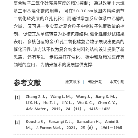
复合粒子二氧化硅壳层厚度的精准控制； 通过改变十六烷
基三甲基溴化铵的用量， 可在2.0~3.0 nm范围内精确调节
二氧化硅壳层的介孔孔径； 而通过增加反应体系中乙醇的
含量， 又可进一步实现对复合粒子中金粒子包覆数量的控
制， 促使其从单核转变为多核包覆结构. 催化性能测试结果
表明， 多核包覆的金/介孔二氧化硅复合粒子展现出更高的
催化活性. 该方法不仅为复合纳米材料的结构设计提供了新
思路， 还有望进一步拓展其在催化、 碳中和及精准医疗等
领域的应用， 为纳米技术的发展提供支撑.
参考文献
原文顺序
|
出版日期
|
本文引用
Zhang Z. J.， Wang L. M.， Wang J.， Jiang X. M.，
[1]
Li X. H.， Hu Z. J.， Ji Y. L.， Wu X. C.， Chen C. Y.，
Adv. Mater.
，
2012
，
24
（11）， 1418—1423
Koosha F.， Farsangi Z. J.， Samadian H.， Amini S.
[2]
M.，
J. Porous Mat.
，
2021
，
28
（6）， 1961—1968