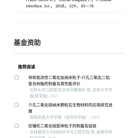
Prado⁃Gotor R.， Muriel⁃Delgado F.，
J. Colloid
Interface. Sci.
，
2018
，
529
， 65—76
基金资助