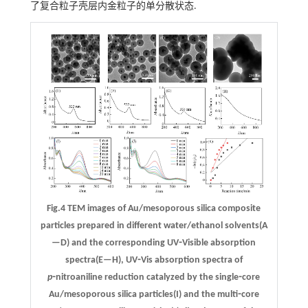
了复合粒子壳层内金粒子的单分散状态.
Fig.4 TEM images of Au/mesoporous silica composite
particles prepared in different water/ethanol solvents(A
—D) and the corresponding UV⁃Visible absorption
spectra(E—H), UV⁃Vis absorption spectra of
p
⁃nitroaniline reduction catalyzed by the single⁃core
Au/mesoporous silica particles(I) and the multi⁃core