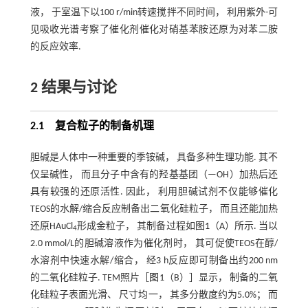
液， 于室温下以100 r/min转速搅拌不同时间， 利用紫外-可
见吸收光谱考察了催化剂催化对硝基苯胺还原为对苯二胺
的反应效率.
2 结果与讨论
2.1 复合粒子的制备机理
胆碱是人体中一种重要的季铵碱， 具备多种生理功能. 其不
仅呈碱性， 而且分子中含有的羟基基团（—OH）加热后还
具有较强的还原活性. 因此， 利用胆碱试剂不仅能够催化
TEOS的水解/缩合反应制备出二氧化硅粒子， 而且还能加热
还原HAuCl
形成金粒子， 其制备过程如
图1
（A）所示. 当以
4
2.0 mmol/L的胆碱溶液作为催化剂时， 其可促使TEOS在醇/
水溶剂中快速水解/缩合， 经3 h反应即可制备出约200 nm
的二氧化硅粒子. TEM照片［
图1
（B）］显示， 制备的二氧
化硅粒子表面光滑、 尺寸均一， 其多分散度约为5.0%； 而