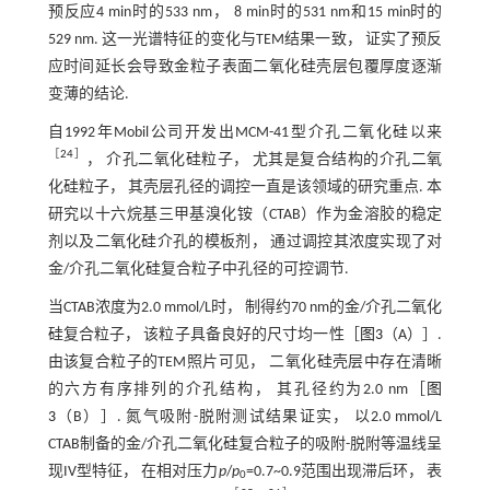
预反应4 min时的533 nm， 8 min时的531 nm和15 min时的
529 nm. 这一光谱特征的变化与TEM结果一致， 证实了预反
应时间延长会导致金粒子表面二氧化硅壳层包覆厚度逐渐
变薄的结论.
自1992年Mobil公司开发出MCM-41型介孔二氧化硅以来
［
24
］
， 介孔二氧化硅粒子， 尤其是复合结构的介孔二氧
化硅粒子， 其壳层孔径的调控一直是该领域的研究重点. 本
研究以十六烷基三甲基溴化铵（CTAB）作为金溶胶的稳定
剂以及二氧化硅介孔的模板剂， 通过调控其浓度实现了对
金/介孔二氧化硅复合粒子中孔径的可控调节.
当CTAB浓度为2.0 mmol/L时， 制得约70 nm的金/介孔二氧化
硅复合粒子， 该粒子具备良好的尺寸均一性［
图3
（A）］.
由该复合粒子的TEM照片可见， 二氧化硅壳层中存在清晰
的六方有序排列的介孔结构， 其孔径约为2.0 nm［
图
3
（B）］. 氮气吸附-脱附测试结果证实， 以2.0 mmol/L
CTAB制备的金/介孔二氧化硅复合粒子的吸附-脱附等温线呈
现IV型特征， 在相对压力
p
/
p
=0.7~0.9范围出现滞后环， 表
0