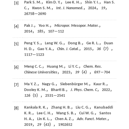
Park S. M.， Kim D. Y.， Lee K. H.， Shin Y. I.， Han S.
[3]
C.， Kwon S. M.，
Int. J. Nanomed.
，
2024
，
19
，
26758—2690
Pak J.， Yoo H.，
Micropor. Mesopor. Mater.
，
[4]
2014
，
185
， 107—112
Peng Y. S.， Leng W. G.， Dong B.， Ge R. L.， Duan
[5]
H. D.， Gao Y. A.，
Chin. J. Catal.
，
2015
，
36
（7），
1117—1123
Meng C. C.， Huang M.， Li Y. C.，
Chem. Res.
[6]
Chinese Universities
，
2023
，
39
（4）， 697―704
Ma Y. Z.， Nagy G.， Siebenbürger M.， Kaur R.，
[7]
Dooley K. M.， Bharti B.，
J. Phys. Chem. C
，
2022
，
126
（5）， 2531—2541
Kankala R. K.， Zhang H. B.， Liu C. G.， Kanubaddi
[8]
K. R.， Lee C. H.， Wang S. B.， Cui W. G.， Santos
H. A.， Lin K. L.， Chen A. Z.，
Adv. Funct. Mater.
，
2019
，
29
（43）， 1902652