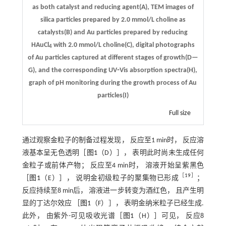
as both catalyst and reducing agent(A), TEM images of
silica particles prepared by 2.0 mmol/L choline as
catalysts(B) and Au particles prepared by reducing
HAuCl
with 2.0 mmol/L choline(C), digital photographs
4
of Au particles captured at different stages of growth(D—
G), and the corresponding UV⁃Vis absorption spectra(H),
graph of pH monitoring during the growth process of Au
particles(I)
Full size
通过观察金粒子的制备过程发现， 反应至1 min时， 反应溶
液基本呈无色透明［
图1
（D）］， 表明此时尚未生成任何
金粒子或前体产物； 反应至4 min时， 溶液开始呈紫黑色
［
19
］
［
图1
（E）］， 说明金初级粒子的聚集物已形成
；
反应持续至8 min后， 溶液进一步转变为酒红色， 且产生明
显的丁达尔效应 ［
图1
（F）］， 表明金纳米粒子已经生成.
此外， 由紫外-可见吸收光谱［
图1
（H）］可见， 反应8