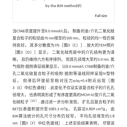
by the BJH method(F)
Full size
当CTAB浓度提升至8.0 mmol/L后， 制备的金/介孔二氧化硅
复合粒子的粒径由70 nm增至约100 nm， 粒径的均一性仍保
持良好， 其多分散度为5%［
图3
（C）］. 放大的TEM照片
［
图3
（D）］显示， 二氧化硅壳层中的介孔结构更为清
晰， 且仍维持六方有序排列， 但其孔径增大至约3.0 nm. 氮
气吸附-脱附表征结果显示， 以8.0 mmol/L CTAB制备的金/介
孔二氧化硅复合粒子的吸附-脱附等温线同样呈现IV型特
征， 但滞后环提前至相对压力
p
/
p
=0.4附近出现［
图
0
3
（E）中红色谱线］. 此变化不仅证实该复合粒子的介孔孔
径增大， 也表明其形成了有序度更高的MCM-41型介孔二氧
［
25
］
化硅粒子
. 通过进一步分析发现， 扩孔后复合粒子的
BET比表面积提升至1083.3 m²/g， 孔容达0.809 cm³/g， 由
BJH算法统计的孔尺寸分布仍较窄， 平均孔径增至约2.8
nm［
图3
（F）中红色谱线］. 上述实验结果表明， 尽管该