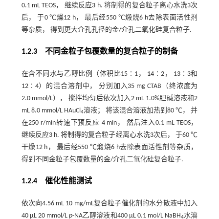
0.1 mL TEOS， 继续反应3 h. 将制得的复合粒子离心水洗3次
后， 于0 ℃燥12 h， 最后经550 ℃煅烧6 h去除表面活性剂
等杂质， 得到更大介孔孔径的金/介孔二氧化硅复合粒子.
1.2.3 不同金粒子包覆数量的复合粒子的制备
在含不同水与乙醇比例（体积比15∶1， 14∶2， 13∶3和
12∶4）的混合溶剂中， 分别加入35 mg CTAB（终浓度为
2.0 mmol/L）， 搅拌均匀后依次加入2 mL 1.0%胆碱溶液和2
mL 8.0 mmol/L HAuCl
溶液； 将该混合溶液加热到80 ℃， 并
4
在250 r/min转速下预反应 4 min， 然后注入0.1 mL TEOS，
继续反应3 h. 将制得的复合粒子经离心水洗3次后， 于60 ℃
干燥12 h， 最后经550 ℃煅烧6 h去除表面活性剂等杂质，
得到不同金粒子包覆数量的金/介孔二氧化硅复合粒子.
1.2.4 催化性能测试
依次向4.56 mL 10 mg/mL复合粒子催化剂的水分散液中加入
40 µL 20 mmol/L
p
-NA乙醇溶液和400 µL 0.1 mol/L NaBH
水溶
4