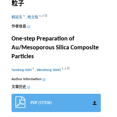
粒子
1
1
,
2
韩延东
,
杨文胜
作者信息
+
One-step Preparation of
Au/Mesoporous Silica Composite
Particles
1
1
,
2
Yandong HAN
,
Wensheng YANG
Author information
+
文章历史
+
PDF (1731K)