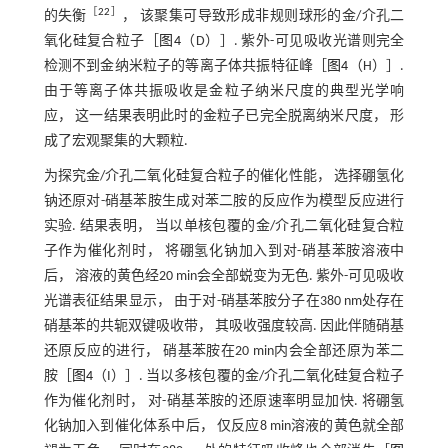
［
22
］
的失衡
， 该聚集可导致形成非规则球形的金/介孔二
氧化硅复合粒子［
图4
（D）］. 紫外-可见吸收光谱则完全
检测不到金纳米粒子的等离子体共振特征峰［
图4
（H）］.
由于等离子体共振吸收是金粒子纳米尺度的典型光学响
应， 这一结果表明此时的金粒子已完全脱离纳米尺度， 形
成了宏观聚集的大颗粒.
为探究金/介孔二氧化硅复合粒子的催化性能， 选择硼氢化
钠还原对-硝基苯胺生成对苯二胺的反应作为模型反应进行
实验. 结果表明， 当以单核包覆的金/介孔二氧化硅复合粒
子作为催化剂时， 将硼氢化钠加入到对-硝基苯胺溶液中
后， 溶液的黄色经20 min会全部蜕变为无色. 紫外-可见吸收
光谱表征结果显示， 由于对-硝基苯胺分子在380 nm处存在
硝基苯的共轭双键吸收带， 其吸收强度较高. 因此伴随硝基
还原反应的进行， 硝基苯胺在20 min内会全部还原为苯二
胺［
图4
（I）］. 当以多核包覆的金/介孔二氧化硅复合粒子
作为催化剂时， 对-硝基苯胺的还原速率明显加快. 将硼氢
化钠加入到催化体系中后， 仅反应8 min溶液的黄色就全部