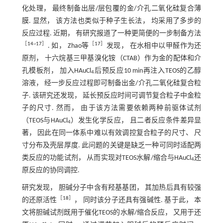
化处理， 最终制备出层/层包覆的金/介孔二氧化硅复合薄
膜. 显然， 该方法也类似于种子生长法， 均采用了多步的
反应过程. 近期， 有研究报道了一种更简便的一步制备方法
［
14
~
17
］
［
17
］
. 如， Zhao等
发现， 在水相中以甲醛作为还
原剂， 十六烷基三甲基溴化铵（CTAB）作为金的配体和介
孔模板剂， 加入HAuCl
后预反应10 min再注入TEOS的乙醇
4
溶液， 经一步反应过程即可制备出金/介孔二氧化硅复合粒
子. 该研究还发现， 延长预反应时间可调节复合粒子中金粒
子的尺寸. 然而， 由于该方法需要依赖两种前驱体试剂
（TEOS与HAuCl
）发生化学反应， 且二者反应条件差异显
4
著， 因此在同一体系中难以有效调控复合粒子的尺寸、 尺
寸分布及壳层厚度. 此问题的关键是缺乏一种可同时适配两
类反应的功能试剂， 从而实现对TEOS水解/缩合与HAuCl
还
4
原反应的协同调控.
研究发现， 胆碱分子中含有羟基基团， 其加热后具有较强
［
18
］
的还原活性
， 同时该分子还具有强碱性. 基于此， 本
文将胆碱试剂既用于催化TEOS的水解/缩合反应， 又用于还