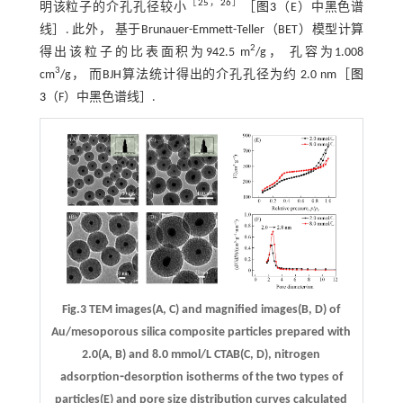
［
25
，
26
］
明该粒子的介孔孔径较小
［
图3
（E）中黑色谱
线］. 此外， 基于Brunauer-Emmett-Teller（BET）模型计算
2
得出该粒子的比表面积为942.5 m
/g， 孔容为1.008
3
cm
/g， 而BJH算法统计得出的介孔孔径为约 2.0 nm［
图
3
（F）中黑色谱线］.
Fig.3 TEM images(A, C) and magnified images(B, D) of
Au/mesoporous silica composite particles prepared with
2.0(A, B) and 8.0 mmol/L CTAB(C, D), nitrogen
adsorption⁃desorption isotherms of the two types of
particles(E) and pore size distribution curves calculated