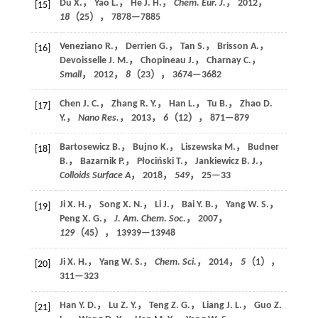
Du X.， Yao L.， He J. H.，
Chem. Eur. J.
，
2012
，
[15]
18
（25）， 7878—7885
Veneziano R.， Derrien G.， Tan S.， Brisson A.，
[16]
Devoisselle J. M.， Chopineau J.， Charnay C.，
Small
，
2012
，
8
（23）， 3674—3682
Chen J. C.， Zhang R. Y.， Han L.， Tu B.， Zhao D.
[17]
Y.，
Nano Res.
，
2013
，
6
（12）， 871—879
Bartosewicz B.， Bujno K.， Liszewska M.， Budner
[18]
B.， Bazarnik P.， Płociński T.， Jankiewicz B. J.，
Colloids Surface A
，
2018
，
549
， 25—33
Ji X. H.， Song X. N.， Li J.， Bai Y. B.， Yang W. S.，
[19]
Peng X. G.，
J. Am. Chem. Soc.
，
2007
，
129
（45）， 13939—13948
Ji X. H.， Yang W. S.，
Chem. Sci.
，
2014
，
5
（1），
[20]
311—323
Han Y. D.， Lu Z. Y.， Teng Z. G.， Liang J. L.， Guo Z.
[21]