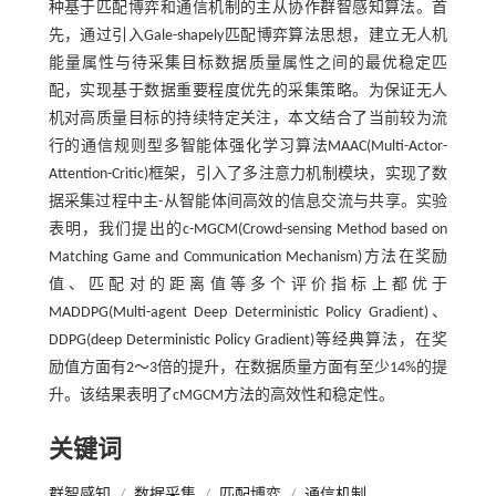
种基于匹配博弈和通信机制的主从协作群智感知算法。首
先，通过引入Gale-shapely匹配博弈算法思想，建立无人机
能量属性与待采集目标数据质量属性之间的最优稳定匹
配，实现基于数据重要程度优先的采集策略。为保证无人
机对高质量目标的持续特定关注，本文结合了当前较为流
行的通信规则型多智能体强化学习算法MAAC(Multi-Actor-
Attention-Critic)框架，引入了多注意力机制模块，实现了数
据采集过程中主-从智能体间高效的信息交流与共享。实验
表明，我们提出的c-MGCM(Crowd-sensing Method based on
Matching Game and Communication Mechanism)方法在奖励
值、匹配对的距离值等多个评价指标上都优于
MADDPG(Multi-agent Deep Deterministic Policy Gradient)、
DDPG(deep Deterministic Policy Gradient)等经典算法，在奖
励值方面有2～3倍的提升，在数据质量方面有至少14%的提
升。该结果表明了cMGCM方法的高效性和稳定性。
关键词
群智感知
/
数据采集
/
匹配博弈
/
通信机制