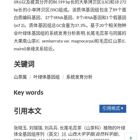
(IRs)以及被其分开的86 599 bp长的大单拷贝区(LSC)和18 272
bp长的小单拷贝区(SSC)组成。该质体基因组包含了89个蛋
白质编码基因、37个tRNA基因、8个rRNA基因和1个假基因
(ycf 2)。质体基因组总GC含量为37.3%。基于20个相关物种
全叶绿体基因组的系统发育分析表明,长尾毛蕊茶与同属的
大果南山茶(C. semiserrata var. magnocarpa)和毛蕊红山茶(C.
mairei)亲缘关系较近。
关键词
山茶属
/
叶绿体基因组
/
系统发育分析
Key words
引用格式 ▾
引用本文
张晓玉, 刘瑞瑞, 刘兵兵. 长尾毛蕊茶（山茶科）植物的叶绿
体全基因组序列（英文）[J].
山西大学学报(自然科学版)
,