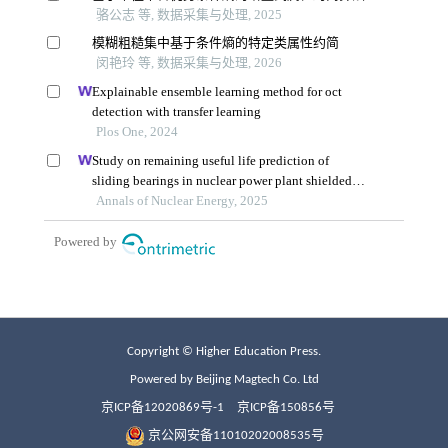
Copyright © Higher Education Press.
Powered by Beijing Magtech Co. Ltd
京ICP备12020869号-1
京ICP备150856号
京公网安备11010202008535号