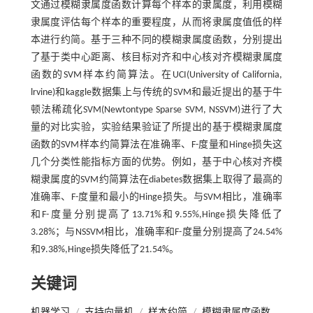
文通过模糊隶属度函数计算每个样本的隶属度，利用模糊
隶属度评估每个样本的重要程度，从而将隶属度值低的样
本进行约简。基于三种不同的模糊隶属度函数，分别提出
了基于类中心距离、核目标对齐和中心核对齐模糊隶属度
函数的SVM样本约简算法。在UCI(University of California,
lrvine)和kaggle数据集上与传统的SVM和最近提出的基于牛
顿法稀疏化SVM(Newtontype Sparse SVM, NSSVM)进行了大
量的对比实验，实验结果验证了所提出的基于模糊隶属度
函数的SVM样本约简算法在准确率、F-度量和Hinge损失这
几个分类性能指标方面的优势。例如，基于中心核对齐模
糊隶属度的SVM约简算法在diabetes数据集上取得了最高的
准确率、F-度量和最小的Hinge损失。与SVM相比，准确率
和F-度量分别提高了13.71%和9.55%,Hinge损失降低了
3.28%；与NSSVM相比，准确率和F-度量分别提高了24.54%
和9.38%,Hinge损失降低了21.54%。
关键词
机器学习
/
支持向量机
/
样本约简
/
模糊隶属度函数