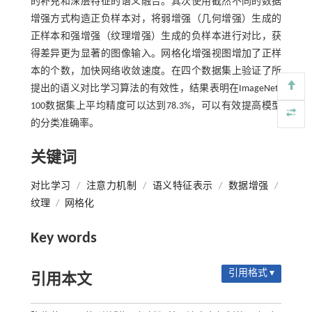
的补充和深层特征的语义融合。其次使用截然不同的数据
增强方式构造正负样本对，将弱增强（几何增强）生成的
正样本和强增强（纹理增强）生成的负样本进行对比，获
得差异更为显著的图像输入。网格化增强视图增加了正样
本的个数，加快网络收敛速度。在四个数据集上验证了所
提出的语义对比学习算法的有效性，结果表明在ImageNet-
100数据集上平均精度可以达到78.3%，可以有效提高模型
的分类准确率。
关键词
对比学习
/
注意力机制
/
语义特征表示
/
数据增强
/
纹理
/
网格化
Key words
引用格式 ▾
引用本文