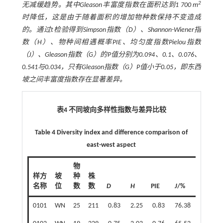
2
无减缓趋势。其中Gleason丰富度指数在面积达到1 700 m
时降低，这是由于随着面积的增加物种数保持不变造成
的。通过
t
检验得到Simpson指数（
D
）、Shannon-Wiener指
数（
H
）、物种间相遇概率PIE、均匀度指数Pielou指数
（
J
）、Gleason指数（
G
）的
P
值分别为0.094、0.1、0.076、
0.541与0.034，只有Gleason指数（
G
）
P
值小于0.05，即东西
坡之间丰富度指数存在显著差异。
表4 不同坡向多样性指数与差异比较
Table 4 Diversity index and difference comparison of
east-west aspect
物
样方
坡
种
株
名称
位
数
数
D
H
PIE
J
/%
G
0101
WN
25
211
0.83
2.25
0.83
76.38
4.13