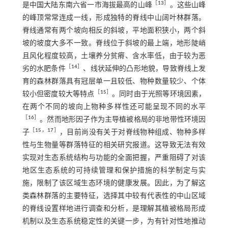
［
13
］
是中国大陆东南六省一市海拔最高的山峰
。这些山峰
的峰顶常常连成一线，形成独特的脊线中山阔叶林群落。
脊线通常有两个坡向相反的斜坡，平地面积狭小，两个斜
坡的坡度大多不一致。脊线位于斜坡的最上端，地形陡峭
且风化程度较高，土壤养分贫瘠、含水率低，由于较为恶
［
14
］
劣的水肥条件
、线状延伸的凸形地貌，导致脊线上发
育的森林群落具有冠层单一且较低、物种数量较少、个体
［
15
］
较小但密度较大等特点
。同时由于光照等环境因素，
在两个不同的坡向上物种多样性还可能呈现不同的水平
［
16
］
。然而地形因子作为主导植被格局的非地带性环境因
［
15
，
17
］
子
，目前尚没有关于对脊线物种组成、物种多样
性与生物量等群落特征的相关研究报道。这导致无法有效
实现对生态系统结构与功能的全面把握，严重阻碍了对该
地区生态系统的可持续管理和保护措施的科学制定与实
施，限制了该区域生态环境的健康发展。因此，为了解这
类森林群落的主要特征，选择其中较有代表性的中山区域
的脊线设置样地进行调查和分析，是理解其植被格局形成
机制以及生态系统稳定性的关键一步，为有针对性地推动