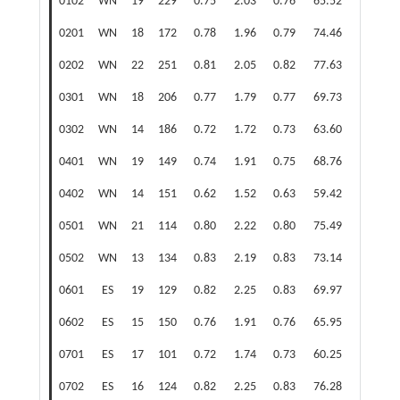
0102
WN
19
229
0.75
2.03
0.76
65.52
4.78
0201
WN
18
172
0.78
1.96
0.79
74.46
3.04
0202
WN
22
251
0.81
2.05
0.82
77.63
3.04
0301
WN
18
206
0.77
1.79
0.77
69.73
2.82
0302
WN
14
186
0.72
1.72
0.73
63.60
3.26
0401
WN
19
149
0.74
1.91
0.75
68.76
3.47
0402
WN
14
151
0.62
1.52
0.63
59.42
2.82
0501
WN
21
114
0.80
2.22
0.80
75.49
4.13
0502
WN
13
134
0.83
2.19
0.83
73.14
4.34
0601
ES
19
129
0.82
2.25
0.83
69.97
5.43
0602
ES
15
150
0.76
1.91
0.76
65.95
3.91
0701
ES
17
101
0.72
1.74
0.73
60.25
3.91
0702
ES
16
124
0.82
2.25
0.83
76.28
4.13