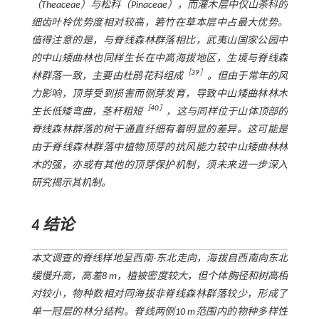
（Theaceae）与松科（Pinaceae），而灌木层中仅山茶科的
细齿叶柃优势度相对较高，箬竹在草本层中占最大优势。
值得注意的是，与脊线森林群落相比，武夷山国家公园中
的中山矮曲林也同样生长在中高海拔地区，生境与脊线森
［
39
］
林群落一致，主要由杜鹃花科组成
。但由于常年的风
力影响，顶芽受到损害而侧芽发育，导致中山矮曲林林木
［
40
］
生长低矮弯曲，茎秆粗短
，这与同样位于山体顶部的
脊线森林群落的树干通直纤细有着明显的差异。这可能是
由于脊线森林群落中植物顶芽的抗风能力较中山矮曲林林
木的强，亦或有其他的顶芽保护机制，须未来进一步深入
研究揭示其机制。
4 结论
本文调查的脊线样地呈西南-东北走向，海拔自西南向东北
缓慢升高，高差8 m，植被密度较大，但个体胸径和树高相
对较小，物种数相对同海拔非脊线森林群落较少，形成了
单一冠层的林分结构。脊线两侧10 m范围内的物种多样性