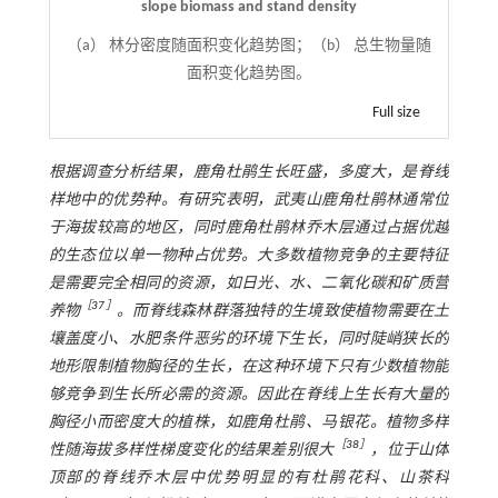
slope biomass and stand density
（a） 林分密度随面积变化趋势图；（b） 总生物量随
面积变化趋势图。
Full size
根据调查分析结果，鹿角杜鹃生长旺盛，多度大，是脊线
样地中的优势种。有研究表明，武夷山鹿角杜鹃林通常位
于海拔较高的地区，同时鹿角杜鹃林乔木层通过占据优越
的生态位以单一物种占优势。大多数植物竞争的主要特征
是需要完全相同的资源，如日光、水、二氧化碳和矿质营
［
37
］
养物
。而脊线森林群落独特的生境致使植物需要在土
壤盖度小、水肥条件恶劣的环境下生长，同时陡峭狭长的
地形限制植物胸径的生长，在这种环境下只有少数植物能
够竞争到生长所必需的资源。因此在脊线上生长有大量的
胸径小而密度大的植株，如鹿角杜鹃、马银花。植物多样
［
38
］
性随海拔多样性梯度变化的结果差别很大
，位于山体
顶部的脊线乔木层中优势明显的有杜鹃花科、山茶科