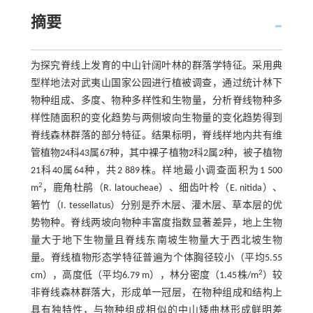
摘要
为探究脊线上发育的中山针阔叶林的群落学特征。采用典
型样地法对武夷山国家公园进行植被调查，通过统计林下
物种组成、多度、物种多样性和生物量，分析脊线物种多
样性随面积的变化趋势与两侧坡向生物量的变化趋势得到
脊线森林群落的部分特征。结果标明，脊线样地内共有维
管植物24科43属67种，其中裸子植物2科2属2种，被子植物
21科40属64种，共2 889株。样地最小调查面积为1 500
2
m
，鹿角杜鹃（R. latoucheae）、细齿叶柃（E. nitida）、
箬竹（I. tessellatus）分别是乔木层、灌木层、草本层的优
势物种。脊线两坡向物种丰富度指数显著差异，地上生物
量大于地下生物量且脊线东南坡生物量大于西北坡生物
量。脊线植物形态学特征普遍为个体胸径较小（平均5.55
2
cm），高度低（平均6.79 m），林分密度（1.45株/m
）较
非脊线森林群落大，形成单一冠层，在物种组成和结构上
具有独特性，与物种组成相似的中山矮曲林形成鲜明差