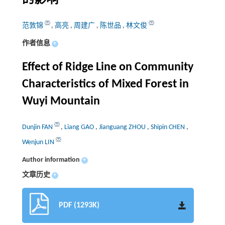
范敦锦
,
高亮
,
周建广
,
陈世品
,
林文俊
作者信息
+
Effect of Ridge Line on Community
Characteristics of Mixed Forest in
Wuyi Mountain
Dunjin FAN
,
Liang GAO
,
Jianguang ZHOU
,
Shipin CHEN
,
Wenjun LIN
Author information
+
文章历史
+
PDF (1293K)