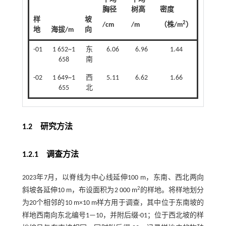
胸径
树高
密度
样
坡
2
/cm
/m
（株/m
）
地
海拔/m
向
-01
1 652~1
东
6.06
6.96
1.44
658
南
-02
1 649~1
西
5.11
6.62
1.66
655
北
1.2 研究方法
1.2.1 调查方法
2023年7月，以脊线为中心线延伸100 m，东南、西北两向
2
斜坡各延伸10 m，布设面积为2 000 m
的样地。将样地划分
为20个相邻的10 m×10 m样方用于调查，其中位于东南坡的
样地西南向东北编号1—10，并附后缀-01；位于西北坡的样