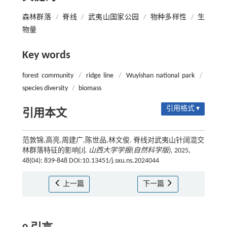
森林群落
/
脊线
/
武夷山国家公园
/
物种多样性
/
生
物量
Key words
forest community
/
ridge line
/
Wuyishan national park
/
species diversity
/
biomass
引用格式 ▾
引用本文
范敦锦,高亮,周建广,陈世品,林文俊. 脊线对武夷山针阔混交
林群落特征的影响[J].
山西大学学报(自然科学版)
, 2025,
48(04): 839-848 DOI:10.13451/j.sxu.ns.2024044
上一篇
下一篇