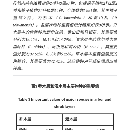
样地内共有维管植物24科43属67种，包括裸子植物2科2属2
种和被子植物21科40属64种，个体数共2 889株，其中裸子
植物2种，为杉木（
C. lanceolata
）和黄山松（
P.
taiwanensis
）。各层次物种重要值统计结果如
表3
所示。乔
木层中的优势种为鹿角杜鹃，黄山松和马银花
，
其重要值
分别为18.12%、16.94%和14.79%。灌木层中的优势种为细
齿叶柃（
E. nitida
）、马银花和鸭公树（
N. chui
），其重要
值分别为37.52%、8.38%和6.25%。草本层中重要值最高的
为箬竹，其重要值为72.41%。这些物种对脊线生境适应性
较高。
表3 乔木层和灌木层主要物种的重要值
Table 3 Important values of major species in arbor and
shrub layers
乔木层
灌木层