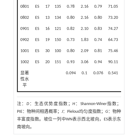
0801
ES
17
135
0.78
2.16
0.79
71.05
4.56
0802
ES
13
134
0.80
2.16
0.80
73.20
4.13
0901
ES
16
121
0.82
2.10
0.83
74.27
3.69
0902
ES
19
150
0.73
1.83
0.74
64.73
3.69
1001
ES
30
100
0.80
2.09
0.81
75.46
3.47
1002
ES
20
151
0.93
3.06
0.94
90.11
6.51
*
显著
0.094
0.1
0.076
0.541
0.034
性水
平
注：
D
：生态优势度指数；
H
：Shannon-Winer指数；
PIE：物种间相遇概率；
J
：Pielous均匀度指数；
G
：物种
丰富度指数。坡位一列中WN表示西北坡向，ES表示东
南坡向。