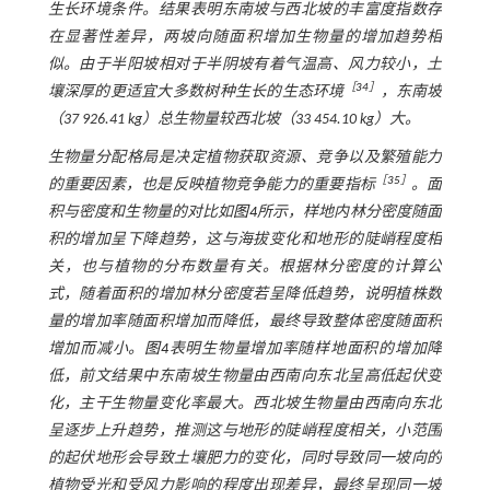
生长环境条件。结果表明东南坡与西北坡的丰富度指数存
在显著性差异，两坡向随面积增加生物量的增加趋势相
似。由于半阳坡相对于半阴坡有着气温高、风力较小，土
［
34
］
壤深厚的更适宜大多数树种生长的生态环境
，东南坡
（37 926.41 kg）总生物量较西北坡（33 454.10 kg）大。
生物量分配格局是决定植物获取资源、竞争以及繁殖能力
［
35
］
的重要因素，也是反映植物竞争能力的重要指标
。面
积与密度和生物量的对比如
图4
所示，样地内林分密度随面
积的增加呈下降趋势，这与海拔变化和地形的陡峭程度相
关，也与植物的分布数量有关。根据林分密度的计算公
式，随着面积的增加林分密度若呈降低趋势，说明植株数
量的增加率随面积增加而降低，最终导致整体密度随面积
增加而减小。
图4
表明生物量增加率随样地面积的增加降
低，前文结果中东南坡生物量由西南向东北呈高低起伏变
化，主干生物量变化率最大。西北坡生物量由西南向东北
呈逐步上升趋势，推测这与地形的陡峭程度相关，小范围
的起伏地形会导致土壤肥力的变化，同时导致同一坡向的
植物受光和受风力影响的程度出现差异，最终呈现同一坡