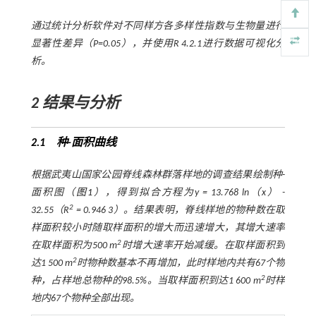
通过统计分析软件对不同样方各多样性指数与生物量进行
显著性差异（
P
=0.05），并使用R 4.2.1进行数据可视化分
析。
2 结果与分析
2.1 种-面积曲线
根据武夷山国家公园脊线森林群落样地的调查结果绘制种-
面积图（
图1
），得到拟合方程为
y
= 13.768 ln（
x
） -
2
32.55（
R
= 0.946 3）。结果表明，脊线样地的物种数在取
样面积较小时随取样面积的增大而迅速增大，其增大速率
2
在取样面积为500 m
时增大速率开始减缓。在取样面积到
2
达1 500 m
时物种数基本不再增加，此时样地内共有67个物
2
种，占样地总物种的98.5%。当取样面积到达1 600 m
时样
地内67个物种全部出现。