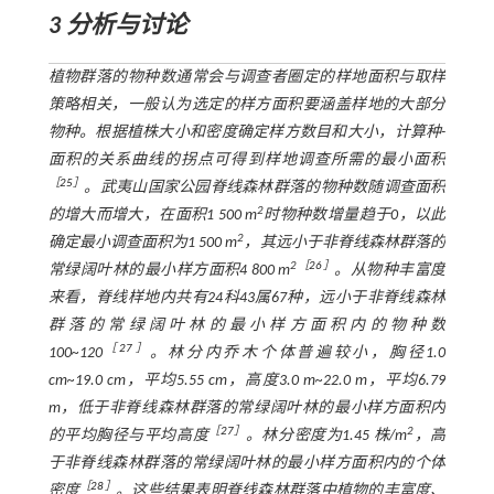
3 分析与讨论
植物群落的物种数通常会与调查者圈定的样地面积与取样
策略相关，一般认为选定的样方面积要涵盖样地的大部分
物种。根据植株大小和密度确定样方数目和大小，计算种-
面积的关系曲线的拐点可得到样地调查所需的最小面积
［
25
］
。武夷山国家公园脊线森林群落的物种数随调查面积
2
的增大而增大，在面积1 500 m
时物种数增量趋于0，以此
2
确定最小调查面积为1 500 m
，其远小于非脊线森林群落的
2［
26
］
常绿阔叶林的最小样方面积4 800 m
。从物种丰富度
来看，脊线样地内共有24科43属67种，远小于非脊线森林
群落的常绿阔叶林的最小样方面积内的物种数
［
27
］
100~120
。林分内乔木个体普遍较小，胸径1.0
cm~19.0 cm，平均5.55 cm，高度3.0 m~22.0 m，平均6.79
m，低于非脊线森林群落的常绿阔叶林的最小样方面积内
［
27
］
2
的平均胸径与平均高度
。林分密度为1.45 株/m
，高
于非脊线森林群落的常绿阔叶林的最小样方面积内的个体
［
28
］
密度
。这些结果表明脊线森林群落中植物的丰富度、