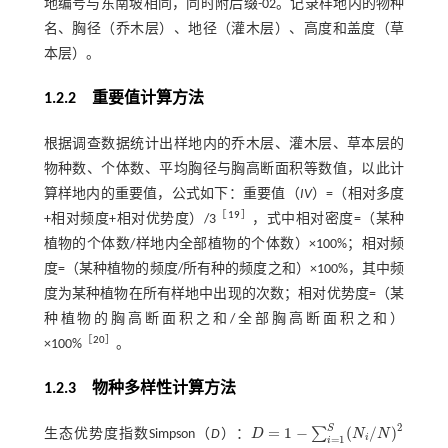
地编号与东南坡相同，同时附后缀-02。记录样地内的物种
名、胸径（乔木层）、地径（灌木层）、高度和盖度（草
本层）。
1.2.2 重要值计算方法
根据调查数据统计出样地内的乔木层、灌木层、草本层的
物种数、个体数、平均胸径与胸高断面积等数值，以此计
算样地内的重要值，公式如下：重要值（
IV
）=（相对多度
［
19
］
+相对频度+相对优势度）/3
，式中相对密度=（某种
植物的个体数/样地内全部植物的个体数）×100%；相对频
度=（某种植物的频度/所有种的频度之和）×100%，其中频
度为某种植物在所有样地中出现的次数；相对优势度=（某
种植物的胸高断面积之和/全部胸高断面积之和）
［
20
］
×100%
。
1.2.3 物种多样性计算方法
2
S
=
1
−
(
/
)
∑
生态优势度指数Simpson（
D
）：
D
N
N
D
=
1
-
∑
i
=
1
S
(
N
i
/
N
)
2
i
=
1
i