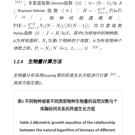
=
(
S
−
1
)
/
l
n
［
21
］
；丰富度指数Gleason指数（
G
）：
G
A
=
(
S
-
1
)
/
l
n
A
S
=
−
l
n
∑
；Shannon-Wiener指数（
H
）：
H
P
P
H
=
-
∑
i
=
1
S
P
i
l
n
P
i
i
i
=
1
i
［
22
］
；物种间相遇概率：
S
P
I
E
=
(
−
)
/
[
(
−
1
)
]
∑
N
N
N
N
N
；均匀度指数
P
I
E
=
∑
i
=
1
S
N
i
(
N
-
N
i
)
/
[
N
(
N
-
1
)
]
i
i
=
1
i
=
/
l
n
Pielou指数（
J
）：
J
H
S
。其中
S
为样地中的物种数，
J
=
H
/
l
n
S
A
为样地面积，
N
为第
i
个物种的个体数，
N
为所有物种个
N
i
i
i
=
/
［
23
］
体数之和，
P
N
N
（
i
=1，2，…，
S
）
。
P
i
=
N
i
/
N
i
i
i
1.2.4 生物量计算方法
［
24
］
生物量分析采用Ouyang等的异速生长方程进行计算
，
具体方程见
表2
。
表2 不同物种或者不同类型物种生物量的自然对数与个
体胸径间关系的异速生长方程
Table 2 Allometric growth equation of the relationship
between the natural logarithm of biomass of different