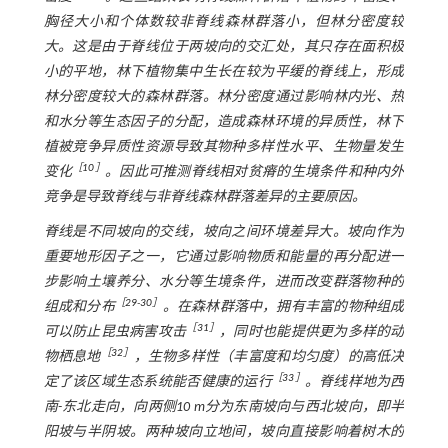
胸径大小和个体数较非脊线森林群落小，但林分密度较
大。这是由于脊线位于两坡向的交汇处，其只存在面积极
小的平地，林下植物集中生长在较为平缓的脊线上，形成
林分密度较大的森林群落。林分密度通过影响林内光、热
和水分等生态因子的分配，造成森林环境的异质性，林下
植被竞争异质性资源导致其物种多样性水平、生物量发生
［
10
］
变化
。因此可推测脊线相对贫瘠的生境条件和种内外
竞争是导致脊线与非脊线森林群落差异的主要原因。
脊线是不同坡向的交线，坡向之间环境差异大。坡向作为
重要地形因子之一，它通过影响物质和能量的再分配进一
步影响土壤养分、水分等生境条件，进而改变群落物种的
［
29
-
30
］
组成和分布
。在森林群落中，拥有丰富的物种组成
［
31
］
可以防止昆虫病害攻击
，同时也能提供更为多样的动
［
32
］
物栖息地
，生物多样性（丰富度和均匀度）的高低决
［
33
］
定了该区域生态系统能否健康的运行
。脊线样地为西
南-东北走向，向两侧10 m分为东南坡向与西北坡向，即半
阳坡与半阴坡。两种坡向立地间，坡向直接影响着树木的