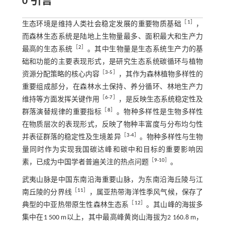
0 引言
［
1
］
生态环境是维持人类社会稳定发展的重要物质基础
，
而森林生态系统是陆地上生物量最多、面积最大和生产力
［
2
］
最高的生态系统
。其中生物量是生态系统生产力的基
础和功能的主要表现形式，是研究生态系统碳循环与植物
［
3
-
5
］
资源分配策略的核心内容
，其作为森林植物多样性的
重要组成部分，在森林水土保持、养分循环、林地生产力
［
6
-
7
］
维持等方面发挥关键作用
，是反映生态系统稳定性及
［
8
］
群落演替规律的重要指标
。物种多样性是生物多样性
在物质层次的表现形式，反映了物种丰富度与分布均匀性
［
3
-
4
］
并表征群落的稳定性及生境差异
。物种多样性与生物
量同时作为实现我国碳达峰和碳中和目标的重要影响因
［
9
-
10
］
素，已成为中国学者普遍关注的热点问题
。
武夷山脉是中国东南沿海重要山脉，为东南沿海丘陵与江
［
11
］
南丘陵的分界线
，属亚热带海洋性季风气候，保存了
［
12
］
典型的中亚热带原生性森林生态系
。其山峰的海拔多
集中在1 500 m以上，其中最高峰黄岗山海拔为2 160.8 m，