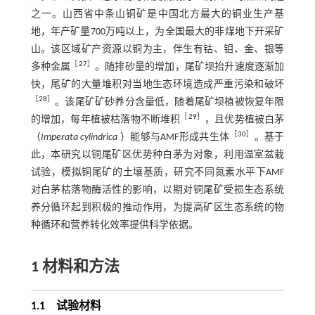
之一。山西省中条山铜矿是中国北方最大的铜业生产基
地，年产矿量700万吨以上，为全国最大的非煤地下开采矿
山。该区域矿产资源以铜为主，伴生有钴、钼、金、银等
［
27
］
多种金属
。随排砂量的增加，尾矿坝抬升速度逐渐加
快，尾矿的大量堆积对当地生态环境造成严重污染和破坏
［
28
］
。该尾矿矿砂养分含量低，随着尾矿坝植被恢复年限
［
29
］
的增加，每年植被枯落物不断堆积
，且优势植被白茅
［
30
］
（
Imperata cylindrica
）能够与AMF形成共生体
。基于
此，本研究以铜尾矿区优势种白茅为对象，利用温室盆栽
试验，模拟铜尾矿的土壤基质，研究不同氮素水平下AMF
对白茅枯落物酶活性的影响，以期对铜尾矿受损生态系统
养分循环起到积极的推动作用，为提高矿区生态系统的物
种循环和营养转化效率提供科学依据。
1 材料和方法
1.1 试验材料