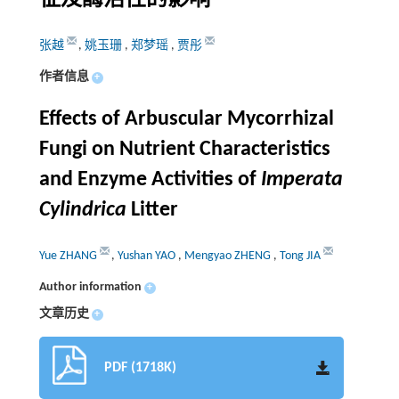
张越
,
姚玉珊
,
郑梦瑶
,
贾彤
作者信息
+
Effects of Arbuscular Mycorrhizal
Fungi on Nutrient Characteristics
and Enzyme Activities of
Imperata
Cylindrica
Litter
Yue ZHANG
,
Yushan YAO
,
Mengyao ZHENG
,
Tong JIA
Author information
+
文章历史
+
PDF (1718K)