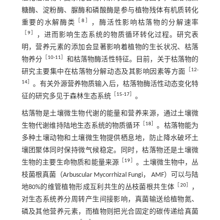
糖酶、淀粉酶、脲酶和磷酸酶是参与植物残体有机质转化
［
8
］
重要的水解酶类
，酶活性影响枯落物的分解速率
［
9
］
，进而影响生态系统的物质循环转化过程。研究表
明，营养元素的添加会显著影响着植物的生长状况、枯落
［
10
-
11
］
物养分
和枯落物酶活性特征。目前，关于枯落物的
［
12
-
研究主要集中在枯落物分解动态及其影响因素等方面
14
］
。有关外源营养物质输入后，枯落物酶活性动态变化特
［
15
-
17
］
征的研究多见于森林生态系统
。
枯落物是土壤微生物代谢的能量和营养来源，通过土壤微
［
18
］
生物代谢维持陆地生态系统的物质循环
。枯落物能为
多种土壤动物和土壤微生物提供栖息地，防止降水破坏土
壤团聚体同时保持微气候稳定。同时，枯落物还是土壤微
［
19
］
生物的主要生命物质和能量来源
。土壤微生物中，丛
枝菌根真菌（Arbuscular Mycorrhizal Fungi， AMF）可以与陆
［
20
］
地80%的维管植物形成互利共生的丛枝菌根共生体
，
对生态系统养分周转产生间接影响，真菌输送给植物氮、
磷及其他营养元素，而植物则把光合固定的碳传递给真菌