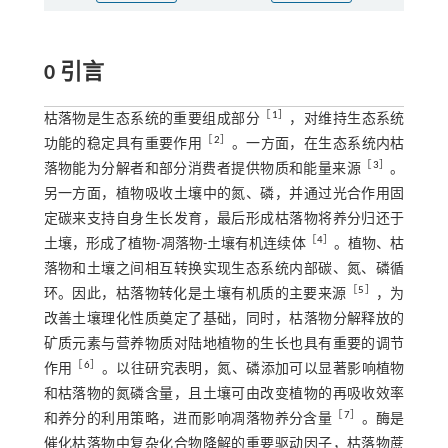
0 引言
［
1
］
枯落物是生态系统的重要组成部分
，对维持生态系统
［
2
］
功能的稳定具有重要作用
。一方面，在生态系统内枯
［
3
］
落物能为分解者和部分消费者提供物质和能量来源
。
另一方面，植物吸收土壤中的氮、磷，并通过光合作用固
定碳来支持自身生长发育，最后形成枯落物将养分归还于
［
4
］
土壤，形成了植物-凋落物-土壤有机连续体
。植物、枯
落物和土壤之间相互转换实现生态系统内部碳、氮、磷循
［
5
］
环。因此，枯落物转化是土壤有机质的主要来源
，为
改善土壤理化性质奠定了基础，同时，枯落物分解释放的
矿质元素与营养物质对陆地植物的生长也具有重要的调节
［
6
］
作用
。以往研究表明，氮、磷添加可以显著影响植物
和枯落物的氮磷含量，且土壤可由改变植物的再吸收效率
［
7
］
和养分的利用策略，进而影响凋落物养分含量
。酶是
催化枯落物中复杂化合物降解的重要驱动因子，枯落物蔗