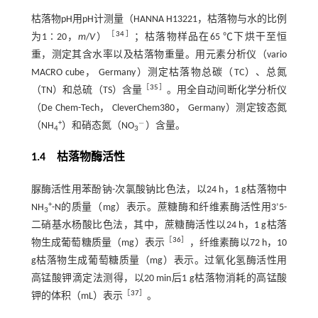
枯落物pH用pH计测量（HANNA H13221，枯落物与水的比例
［
34
］
为1∶20，
m
/
V
）
；枯落物样品在65 ℃下烘干至恒
重，测定其含水率以及枯落物重量。用元素分析仪（vario
MACRO cube， Germany）测定枯落物总碳（TC）、总氮
［
35
］
（TN）和总硫（TS）含量
。用全自动间断化学分析仪
（De Chem-Tech， CleverChem380， Germany）测定铵态氮
−
+
（NH
）和硝态氮（NO
）含量。
-
4
3
1.4 枯落物酶活性
脲酶活性用苯酚钠-次氯酸钠比色法，以24 h，1 g枯落物中
+
NH
-N的质量（mg）表示。蔗糖酶和纤维素酶活性用3’5-
3
二硝基水杨酸比色法，其中，蔗糖酶活性以24 h，1 g枯落
［
36
］
物生成葡萄糖质量（mg）表示
，纤维素酶以72 h，10
g枯落物生成葡萄糖质量（mg）表示。过氧化氢酶活性用
高锰酸钾滴定法测得，以20 min后1 g枯落物消耗的高锰酸
［
37
］
钾的体积（mL）表示
。