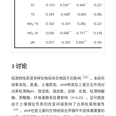
**
*
TC
-0.153
0.529
0.444
-0.221
-0.4
*
TS
0.169
-0.428
-0.063
-0.082
0.4
+
NH
-N
0.102
-0.329
0.282
-0.221
0.3
4
-
**
**
NO
-N
0.026
-0.648
-0.717
0.118
0.4
3
**
pH
0.077
-0.342
0.605
-0.344
-0.
3 讨论
［
38
］
枯落物性质受多种生物和非生物因子的影响
。本研究
结果发现，氮素、土壤类型、AMF种类及三者交互作用对
白茅枯落物pH、铵态氮、硝态氮、总碳、总氮、枯落物脲
酶、蔗糖酶、纤维素酶有显著影响（
P
<0.05）。这可能是
由于土壤理化性质的改变间接影响了白茅枯落物属性
［
39
］
。AMF在氮元素的生物地球化学循环中发挥着重要的