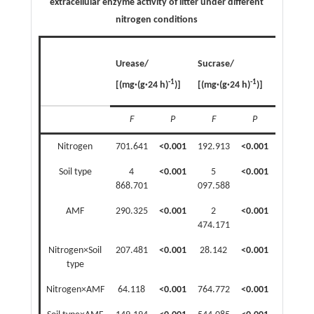
extracellular enzyme activity of litter under different
nitrogen conditions
Catalase
Urease/
Sucrase/
[(mg·(g·
-1
-1
-1
[(mg·(g·24 h)
)]
[(mg·(g·24 h)
)]
min)
)]
F
P
F
P
F
Nitrogen
701.641
<0.001
192.913
<0.001
0.172
Soil type
4
<0.001
5
<0.001
11.798
868.701
097.588
AMF
290.325
<0.001
2
<0.001
10.069
474.171
Nitrogen×Soil
207.481
<0.001
28.142
<0.001
0.072
type
Nitrogen×AMF
64.118
<0.001
764.772
<0.001
5.235