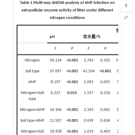
Table 1 Multi-way ANOVA analysis of AMF infection on
extracellular enzyme activity of litter under different
nitrogen conditions
铵态氮/
pH
含水量/%
（mg/kg
F
P
F
P
F
Nitrogen
56.134
<0.001
2.743
0.102
998.756
Soil type
37.697
<0.001
41.334
<0.001
69.868
AMF
8.197
<0.001
2.091
0.091
58.021
Nitrogen×Soil
6.237
0.015
1.557
0.216
49.124
type
Nitrogen×AMF
16.104
<0.001
2.343
0.062
82.054
Soil type×AMF
11.507
<0.001
0.639
0.636
48.449
Nitrogen×Soil
18.958
<0.001
1.019
0.403
27.648