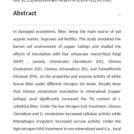
高矿区生态系统物种循环和营养转化效率有正向作用。
Abstract
In damaged ecosystems, litter, being the main source of soil
organic matter, improves soil fertility. This study simulated the
barren soil environment of copper tailings and studied the
effects of inoculation with four arbuscular mycorrhizal fungi
(AMF) , namely, Glomerales
Claroideum
(GC), Glmous
Etunicatum
(GE), Glomus
Intraradices
(RI), and Funneliformis
Mosseae
(FM), on the properties and enzyme activity of white
fescue litter under different nitrogen (N) levels. Results show
that
Glomus etunicatum
inoculation in mineralized (copper
tailings) sand significantly increased the TN content of
I.
cylindrica
litter. Under the low nitrogen (LN) treatment,
Glomus
Claroideun
and
G. etunicatum
increased cellulase activity while
Rhizophagus irregularis
increased sucrase activity. Under the
high nitrogen (HN) treatment in non-mineralized sand (
i.e.
, local