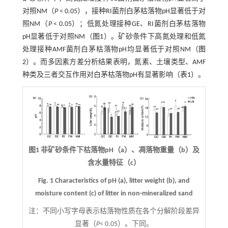
对照NM（
P
< 0.05），接种RI菌剂白茅枯落物pH显著低于对
照NM（
P
< 0.05）；低氮处理接种GE、RI菌剂白茅枯落物
pH显著低于对照NM（
图1
）。矿砂条件下高氮处理和低氮
处理接种AMF菌剂白茅枯落物pH均显著低于对照NM（
图
2
）。而多因素方差分析结果表明，氮素、土壤类型、AMF
种类及三者交互作用对白茅枯落物pH有显著影响（
表1
）。
图1 非矿砂条件下枯落物pH（a）、凋落物重量（b）及
含水量特征（c）
Fig. 1 Characteristics of pH (a), litter weight (b), and
moisture content (c) of litter in non-mineralized sand
注：
不同小写字母表示枯落物性质在各个分解阶段差异
显著（
P
< 0.05）。下同。