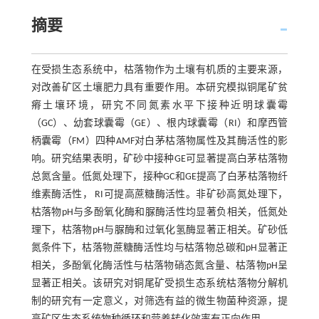
摘要
在受损生态系统中，枯落物作为土壤有机质的主要来源，
对改善矿区土壤肥力具有重要作用。本研究模拟铜尾矿贫
瘠土壤环境，研究不同氮素水平下接种近明球囊霉
（GC）、幼套球囊霉（GE）、根内球囊霉（RI）和摩西管
柄囊霉（FM）四种AMF对白茅枯落物属性及其酶活性的影
响。研究结果表明，矿砂中接种GE可显著提高白茅枯落物
总氮含量。低氮处理下，接种GC和GE提高了白茅枯落物纤
维素酶活性， RI可提高蔗糖酶活性。非矿砂高氮处理下，
枯落物pH与多酚氧化酶和脲酶活性均显著负相关，低氮处
理下，枯落物pH与脲酶和过氧化氢酶显著正相关。矿砂低
氮条件下，枯落物蔗糖酶活性均与枯落物总碳和pH显著正
相关，多酚氧化酶活性与枯落物硝态氮含量、枯落物pH呈
显著正相关。该研究对铜尾矿受损生态系统枯落物分解机
制的研究有一定意义，对筛选有益的微生物菌种资源，提