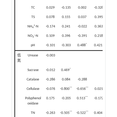
TC
0.029
-0.135
0.002
-0.328
-0.
TS
0.078
0.155
0.037
0.395
-0.
+
NH
-N
-0.174
0.241
-0.022
0.363
-0.4
4
-
NO
-N
0.109
0.396
-0.391
0.218
-0.
3
*
*
pH
-0.101
-0.303
0.488
0.421
-0.
低
Urease
-0.003
氮
*
Sucrase
-0.012
0.469
Catalase
-0.286
0.084
-0.288
**
**
Cellulase
-0.076
-0.800
-0.656
0.021
**
Polyphenol
0.175
-0.205
0.513
-0.172
-0.
oxidase
**
**
*
TN
-0.263
-0.505
-0.522
0.404
0.3