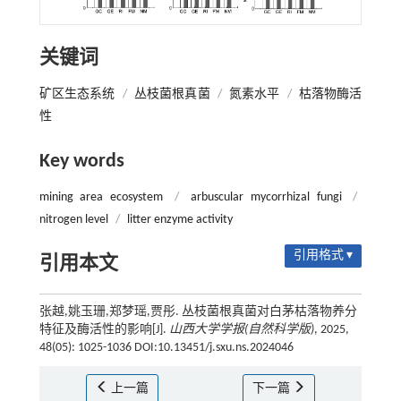
关键词
矿区生态系统
/
丛枝菌根真菌
/
氮素水平
/
枯落物酶活
性
Key words
mining area ecosystem
/
arbuscular mycorrhizal fungi
/
nitrogen level
/
litter enzyme activity
引用格式 ▾
引用本文
张越,姚玉珊,郑梦瑶,贾彤. 丛枝菌根真菌对白茅枯落物养分
特征及酶活性的影响[J].
山西大学学报(自然科学版)
, 2025,
48(05): 1025-1036 DOI:10.13451/j.sxu.ns.2024046
上一篇
下一篇