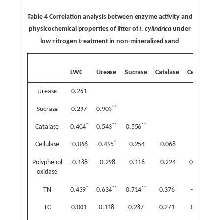
Table 4 Correlation analysis between enzyme activity and
physicochemical properties of litter of
I. cylindrica
under
low nitrogen treatment in non-mineralized sand
LWC
Urease
Sucrase
Catalase
Cellulase
Urease
0.261
**
Sucrase
0.297
0.903
*
**
**
Catalase
0.404
0.543
0.556
*
Cellulase
-0.066
-0.495
-0.254
-0.068
**
Polyphenol
-0.188
-0.298
-0.116
-0.224
0.670
oxidase
*
**
**
TN
0.439
0.634
0.714
0.376
-0.304
*
TC
0.001
0.118
0.287
0.271
0.416