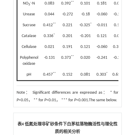
-
**
NO
-N
0.083
0.392
0.101
0.181
0.090
3
Urease
0.044
-0.272
-0.18
-0.060
-0.251
-0
**
*
Sucrase
0.412
0.221
-0.325
-0.011
0.151
-0
*
Catalase
0.336
0.201
-0.201
0.121
0.070
0
*
Cellulase
0.021
0.191
0.121
-0.060
0.318
0.
**
Polyphenol
-0.131
0.373
0.020
-0.241
-0.251
0
oxidase
**
*
**
pH
0.457
0.152
0.081
0.303
0.653
0
Note：
Significant differences are expressed as： * for
P
<0.05， ** for
P
<0.01， *** for
P
<0.001.The same below.
表4 低氮处理非矿砂条件下白茅枯落物酶活性与理化性
质的相关分析