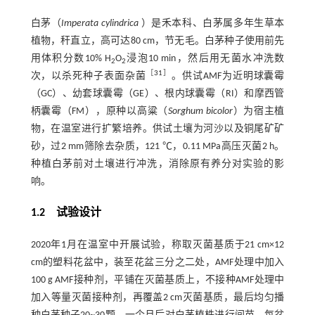
白茅（
Imperata cylindrica
）是禾本科、白茅属多年生草本
植物，秆直立，高可达80 cm，节无毛。白茅种子使用前先
用体积分数10% H
O
浸泡10 min，然后用无菌水冲洗数
2
2
［
31
］
次，以杀死种子表面杂菌
。供试AMF为近明球囊霉
（GC）、幼套球囊霉（GE）、根内球囊霉（RI）和摩西管
柄囊霉（FM），原种以高粱（
Sorghum bicolor
）为宿主植
物，在温室进行扩繁培养。供试土壤为河沙以及铜尾矿矿
砂，过2 mm筛除去杂质，121 ℃，0.11 MPa高压灭菌2 h。
种植白茅前对土壤进行冲洗，消除原有养分对实验的影
响。
1.2 试验设计
2020年1月在温室中开展试验，称取灭菌基质于21 cm×12
cm的塑料花盆中，装至花盆三分之二处，AMF处理中加入
100 g AMF接种剂，平铺在灭菌基质上，不接种AMF处理中
加入等量灭菌接种剂，再覆盖2 cm灭菌基质，最后均匀播