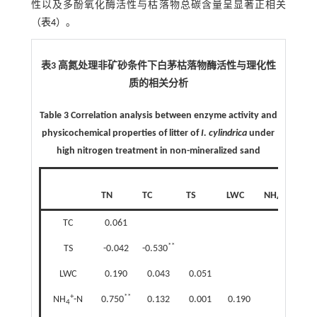
性以及多酚氧化酶活性与枯落物总碳含量呈显著正相关
（
表4
）。
表3 高氮处理非矿砂条件下白茅枯落物酶活性与理化性
质的相关分析
Table 3 Correlation analysis between enzyme activity and
physicochemical properties of litter of
I. cylindrica
under
high nitrogen treatment in non-mineralized sand
+
TN
TC
TS
LWC
NH
-N
N
4
TC
0.061
**
TS
-0.042
-0.530
LWC
0.190
0.043
0.051
+
**
NH
-N
0.750
0.132
0.001
0.190
4