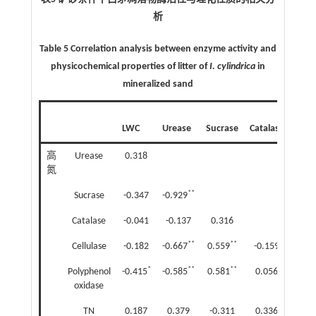
析
Table 5 Correlation analysis between enzyme activity and
physicochemical properties of litter of
I. cylindrica
in
mineralized sand
LWC
Urease
Sucrase
Catalase
Cellu
高
Urease
0.318
氮
**
Sucrase
-0.347
-0.929
Catalase
-0.041
-0.137
0.316
**
**
Cellulase
-0.182
-0.667
0.559
-0.159
*
**
**
Polyphenol
-0.415
-0.585
0.581
0.056
0.5
oxidase
TN
0.187
0.379
-0.311
0.336
-0.