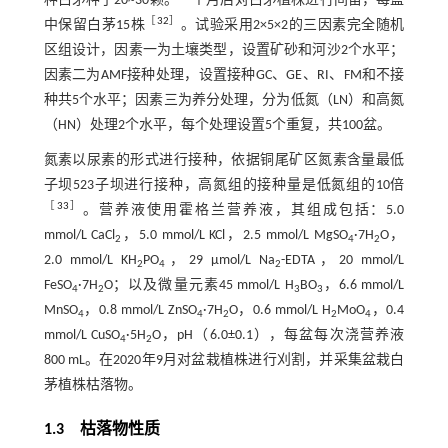
种白茅种子20~30颗。一个月后对白茅植株进行间苗，每盆
［
32
］
中保留白茅15株
。试验采用2×5×2的三因素完全随机
区组设计，因素一为土壤类型，设置矿砂和河沙2个水平；
因素二为AMF接种处理，设置接种GC、GE、RI、FM和不接
种共5个水平；因素三为养分处理，分为低氮（LN）和高氮
（HN）处理2个水平，每个处理设置5个重复，共100盆。
氮素以尿素的形式进行接种，依据铜尾矿区氮素含量最低
子坝523子坝进行接种，高氮组的接种量是低氮组的10倍
［
33
］
。营养液使用霍格兰营养液，其组成包括：5.0
mmol/L CaCl
，5.0 mmol/L KCl，2.5 mmol/L MgSO
·7H
O，
2
4
2
2.0 mmol/L KH
PO
，29 μmol/L Na
-EDTA，20 mmol/L
2
4
2
FeSO
·7H
O；以及微量元素45 mmol/L H
BO
，6.6 mmol/L
4
2
3
3
MnSO
，0.8 mmol/L ZnSO
·7H
O，0.6 mmol/L H
MoO
，0.4
4
4
2
2
4
mmol/L CuSO
·5H
O，pH（6.0±0.1），每盆每次浇营养液
4
2
800 mL。在2020年9月对盆栽植株进行刈割，并采集盆栽白
茅植株枯落物。
1.3 枯落物性质