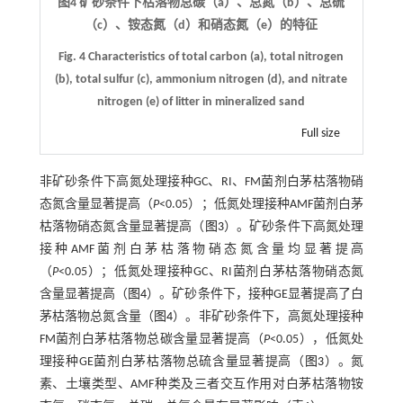
图4 矿砂条件下枯落物总碳（a）、总氮（b）、总硫
（c）、铵态氮（d）和硝态氮（e）的特征
Fig. 4 Characteristics of total carbon (a), total nitrogen
(b), total sulfur (c), ammonium nitrogen (d), and nitrate
nitrogen (e) of litter in mineralized sand
Full size
非矿砂条件下高氮处理接种GC、RI、FM菌剂白茅枯落物硝
态氮含量显著提高（
P
<0.05）；低氮处理接种AMF菌剂白茅
枯落物硝态氮含量显著提高（
图3
）。矿砂条件下高氮处理
接种AMF菌剂白茅枯落物硝态氮含量均显著提高
（
P
<0.05）；低氮处理接种GC、RI菌剂白茅枯落物硝态氮
含量显著提高（
图4
）。矿砂条件下，接种GE显著提高了白
茅枯落物总氮含量（
图4
）。非矿砂条件下，高氮处理接种
FM菌剂白茅枯落物总碳含量显著提高（
P
<0.05），低氮处
理接种GE菌剂白茅枯落物总硫含量显著提高（
图3
）。氮
素、土壤类型、AMF种类及三者交互作用对白茅枯落物铵