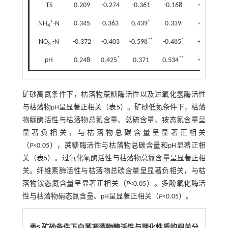
TS
0.209
-0.274
-0.361
-0.168
-0.107
+
*
NH
-N
0.345
0.363
0.439
0.339
-0.222
4
-
**
*
NO
-N
-0.372
-0.403
-0.598
-0.485
-0.233
3
*
**
pH
0.248
0.425
0.371
0.534
-0.329
矿砂高氮条件下，枯落物蔗糖酶活性以及过氧化氢酶活性
与枯落物pH呈显著正相关（
表5
）。矿砂低氮条件下，枯落
物脲酶活性与枯落物总氮含量、总硫含量、铵态氮含量呈
显著负相关，与枯落物总碳含量呈显著正相关
（
P
<0.05），蔗糖酶活性与枯落物总碳含量和pH显著正相
关（
表5
）。过氧化氢酶活性与枯落物总氮含量呈显著正相
关。纤维素酶活性与枯落物总碳含量呈显著负相关，与枯
落物铵态氮含量呈显著正相关（
P
<0.05）。多酚氧化酶活
性与枯落物硝态氮含量、pH呈显著正相关（
P
<0.05）。
表5 矿砂条件下白茅凋落物酶活性与理化性质的相关分