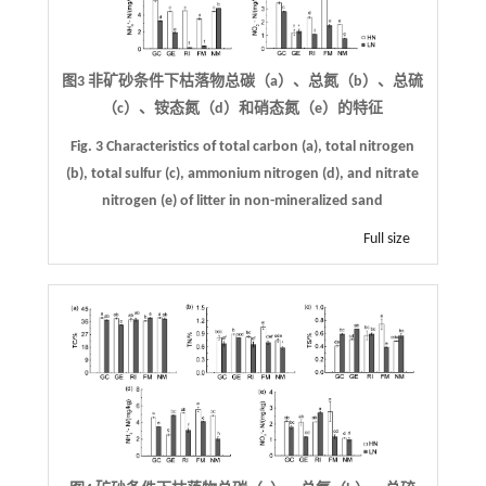
图3 非矿砂条件下枯落物总碳（a）、总氮（b）、总硫
（c）、铵态氮（d）和硝态氮（e）的特征
Fig. 3 Characteristics of total carbon (a), total nitrogen
(b), total sulfur (c), ammonium nitrogen (d), and nitrate
nitrogen (e) of litter in non-mineralized sand
Full size