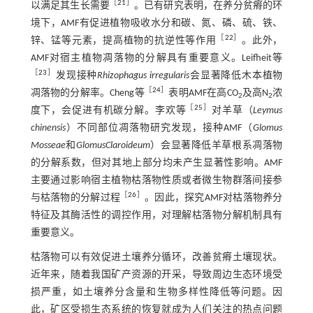
［
21
］
以满足其生长需要
。已有研究表明，在养分贫瘠的环
境下，AMF有促进植物吸收水分和碳、氮、磷、硫、铁、
［
22
］
锌、锰等元素，提高植物的抗逆性等作用
。此外，
AMF对宿主植物凋落物的分解具有重要意义。Leifheit等
［
23
］
发现接种
Rhizophagus irregularis
会显著降低木本植物
［
24
］
凋落物的分解率。Cheng等
表明AMF在高CO
及高N
浓
2
2
［
25
］
度下，会促进有机碳分解。李欢等
对羊草（
Leymus
chinensis
）不同部位凋落物研究发现，接种AMF（
Glomus
Mosseae
和
Glomus
Claroideum
）会显著降低羊草根系凋落物
的分解系数，但对其地上部分均未产生显著性影响。AMF
主要通过影响宿主植物枯落物性质或者微生物群落间接参
［
26
］
与枯落物的分解过程
。因此，探究AMF对枯落物养分
特征及其酶活性的调控作用，对理解枯落物分解机制具有
重要意义。
枯落物可以有效促进土壤养分循环，改善贫瘠土壤现状。
近年来，随着我国矿产资源的开采，导致周边生态环境受
损严重，如土壤养分含量和生物多样性降低等问题。因
此，矿区受损生态系统的恢复就成为人们关注的热点问题