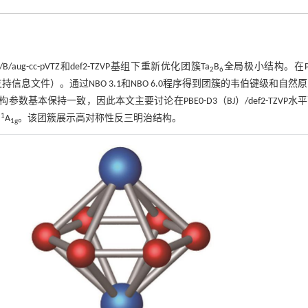
B/aug-cc-pVTZ和def2-TZVP基组下重新优化团簇Ta
B
全局极小结构。在PB
2
6
文支持信息文件）。通过NBO 3.1和NBO 6.0程序得到团簇的韦伯键级和自然
本保持一致，因此本文主要讨论在PBE0-D3（BJ）/def2-TZVP水
1
为
A
。该团簇展示高对称性反三明治结构。
1g