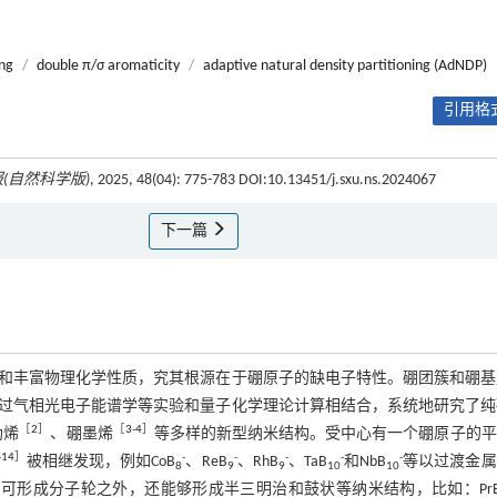
ng
/
double π/σ aromaticity
/
adaptive natural density partitioning (AdNDP)
引用格式
(自然科学版)
, 2025, 48(04): 775-783 DOI:10.13451/j.sxu.ns.2024067
下一篇
和丰富物理化学性质，究其根源在于硼原子的缺电子特性。硼团簇和硼基
通过气相光电子能谱学等实验和量子化学理论计算相结合，系统地研究了
［
2
］
［
3
-
4
］
勒烯
、硼墨烯
等多样的新型纳米结构。受中心有一个硼原子的平
-
14
］
-
-
-
-
-
被相继发现，例如CoB
、ReB
、RhB
、TaB
和NbB
等以过渡金属
8
9
9
10
10
可形成分子轮之外，还能够形成半三明治和鼓状等纳米结构，比如：Pr