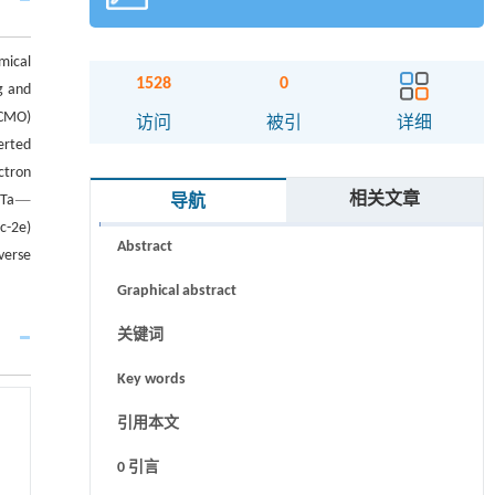
mical
1528
0
g and
(CMO)
访问
被引
详细
erted
ctron
相关文章
 Ta
导航
摘要
c-2e)
Abstract
verse
Graphical abstract
关键词
Key words
引用本文
0 引言