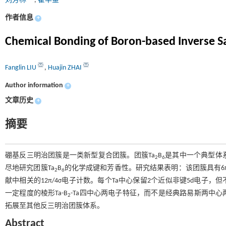
刘芳林
,
翟华金
作者信息
+
Chemical Bonding of Boron-based Inverse S
Fanglin LIU
,
Huajin ZHAI
Author information
+
文章历史
+
摘要
硼基反三明治团簇是一类新型复合团簇。团簇Ta
B
是其中一个典型体
2
6
尽地研究团簇Ta
B
的化学成键和芳香性。研究结果表明：该团簇具有6π
2
6
献中相关的12π/4σ电子计数。每个Ta中心保留2个近似非键5d电子
一定程度的棱形Ta-B
-Ta四中心两电子特征，而不是经典路易斯两中
2
拓展至其他反三明治团簇体系。
Abstract