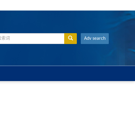
Adv search