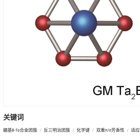
关键词
硼基B-Ta合金团簇
/
反三明治团簇
/
化学键
/
双重π/σ芳香性
/
适应