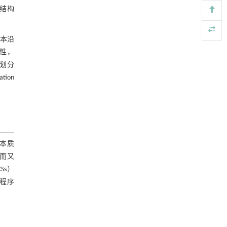
结构
基于检流计的无对准误差全原位成像与激光加
[4]
工系统及其在泛半导体制造中的应用
Engineering
. 2026, Vol.58(3): 1-303
本沿
https://doi.org/10.1016/j.eng.2025.07.041
性，
度划分
基于机器学习揭示二氢杨梅素抑制TGF-β/ALK5
[5]
tion
信号通路治疗肺纤维化的新机制
Engineering
. 2026, Vol.58(3): 1-303
https://doi.org/10.1016/j.eng.2025.10.017
本质
立而又
CSs）
fn程序