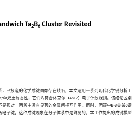
andwich Ta
B
Cluster Revisited
2
6
系，已报道的化学成键图像存在缺陷。本文运用一系列现代化学键分析工
/6σ双重芳香性，它们均符合休克尔（4n+2）电子计数规则。该结论区
，但不是孤对。团簇中没有显著的金属间相互作用。同时，团簇中B-B骨架σ
心两电子键，这种成键现象在分子体系中是鲜见的。本工作提出的成键模