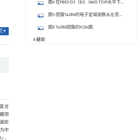
图4 在PBE0-D3（BJ）/def2-TZVP水平下
团簇Ta2B6基于B6和Ta2碎片的轨道相互作
图5 团簇Ta2B6的电子定域函数从左至右
用图
分别对应于（a）骨架σ键、（b）离域6σ成
图6 Ta2B6团簇的ICSSs图
 ▾
键和（c）离域6π成键
4 结论
参考文献
用于宽浓度范围高效捕集CO₂及低能耗再生的新
[1]
型酮基IPDA相变吸收剂
基金资助
Engineering
. 2026, Vol.58(3): 1-303
https://doi.org/10.1016/j.eng.2025.05.008
动力学引导的聚对苯二甲酸乙二酯可控低聚解
[2]
聚及其定制化高性能聚合物升级回收
Engineering
. 2026, Vol.58(3): 1-303
https://doi.org/10.1016/j.eng.2026.02.010
复合
纯硼团
利用纳米结构增强水产养殖安全性——危害物
[3]
面轮
检测与去除
为中
Engineering
. 2026, Vol.58(3): 1-303
-
B
、
https://doi.org/10.1016/j.eng.2025.07.044
7