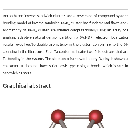
Boron-based inverse sandwich clusters are a new class of compound system
bonding model of inverse sandwich Ta
B
cluster has fundamental flaws and 
2
6
aromaticity of Ta
B
cluster are studied computationally using an array of
2
6
analysis, adaptive natural density partitioning (AdNDP), electron localizati
results reveal 6π/6σ double aromaticity in the cluster, conforming to the (4
counting in the literature. Each Ta center maintains two 5d electrons that are
Ta bonding in the system. The skeleton σ framework along B
ring is shown t
6
character. It does not have strict Lewis-type σ single bonds, which is rar
sandwich clusters.
Graphical abstract