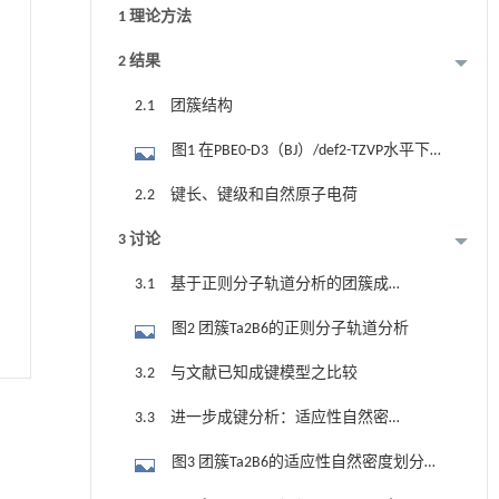
1 理论方法
2 结果
2.1 团簇结构
图1 在PBE0-D3（BJ）/def2-TZVP水平下
优化的团簇Ta2B6全局极小结构。图中呈现
2.2 键长、键级和自然原子电荷
结构分别为俯视图和侧视图。硼原子用红
3 讨论
色表示，Ta原子用蓝色表示
3.1 基于正则分子轨道分析的团簇成键
模型
图2 团簇Ta2B6的正则分子轨道分析
3.2 与文献已知成键模型之比较
3.3 进一步成键分析：适应性自然密度
划分、电子定域函数、与核无关的化学位
图3 团簇Ta2B6的适应性自然密度划分成
移
键图像，ON值代表占据数