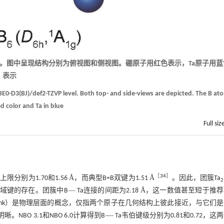
。图中呈现结构分别为俯视图和侧视图。硼原子用红色表示，Ta原子用蓝
表示
PBE0-D3(BJ)/def2-TZVP level. Both top- and side-views are depicted. The B at
d color and Ta in blue
Full siz
［
34
］
Å
Å
限分别为1.70和1.56
，而典型B=B双键为1.51
。因此，团簇Ta
Å
Å
2
Å
域键的存在。团簇中B
Ta连接的间距为2.18
，这一数值甚至短于推荐
Å
（link）是物理层面的概念，仅指两个原子在几何结构上彼此接近，与它们
O 3.1和NBO 6.0计算得到B
Ta韦伯键级分别为0.81和0.72，这