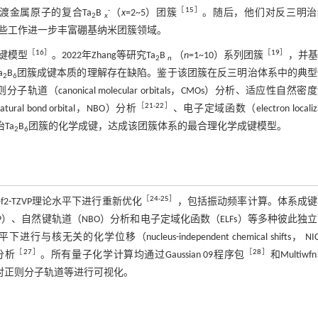
-
［
15
］
过渡金属原子的复合Ta
B
（
x
=2~5）团簇
。随后，他们对反三明治
2
x
些工作进一步丰富硼基纳米团簇领域。
［
16
］
［
19
］
键模型
。2022年Zhang等研究Ta
B
（
n
=1~10）系列团簇
，并基
2
n
a
B
团簇成键本质的理解存在缺陷。鉴于该团簇在反三明治体系中的典型
2
6
onical molecular orbitals，CMOs）分析、适应性自然密
［
21
-
22
］
al bond orbital，NBO）分析
、电子定域函数（electron localiza
Ta
B
团簇的化学成键，达成该团簇体系的最合理化学成键模型。
2
6
［
24
-
25
］
def2-TZVP理论水平下进行重新优化
，包括振动频率计算。体系成键
P）、自然键轨道（NBO）分析和电子定域化函数（ELFs）等多种彼此独
行与核无关的化学位移（nucleus-independent chemical shifts， NI
［
27
］
［
28
］
）分析
。所有量子化学计算均通过Gaussian 09程序包
和Multiw
对正则分子轨道等进行可视化。