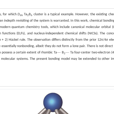
s, for which
D
Ta
B
cluster is a typical example. However, the existing che
6h
2
6
an indepth revisiting of the system is warranted. In this work, chemical bondin
 modern quantum chemistry tools, which include canonical molecular orbital 
on functions (ELFs), and nucleus-independent chemical shifts (NICSs). The conc
n
+ 2) Hückel rule. The observation differs distinctly from the prior 12π/4σ ele
 essentially nonbonding, albeit they do not form a lone pair. There is not direct
o possess a certain extent of rhombic Ta
B
Ta four-center two-electron (4
2
e in molecular systems. The present bonding model may be extended to other in