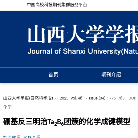
中国高校科技期刊集群服务平台
首页
期刊介绍
山西大学学报(自然科学版)
››
2025, Vol. 48
››
Issue (04)
: 775 -783.
DOI:
化学
硼基反三明治Ta
B
团簇的化学成键模型
2
6