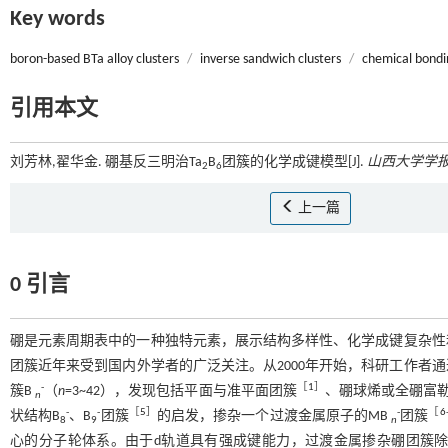
Key words
boron-based BTa alloy clusters
/
inverse sandwich clusters
/
chemical bondi
引用本文
刘芳林,翟华金. 硼基反三明治Ta
B
团簇的化学成键模型[J].
山西大学学报
2
6
上一篇
0 引言
硼是元素周期表中的一种独特元素，展示结构多样性、化学成键复杂性
团簇近年来受到国内外学者的广泛关注。从2000年开始，科研工作者
-
［
1
］
簇B
（
n
=3~42），发现包括平面与准平面团簇
、硼球烯或全硼富
n
-
-
［
5
］
-
［
6
状结构B
、B
团簇
的启发，掺杂一个过渡金属原子的MB
团簇
8
9
n
心的分子轮体系。由于d轨道具有强成键能力，过渡金属掺杂硼团簇除