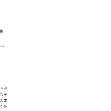
色
oms
e
B
中
6
的单
是否成
两个版