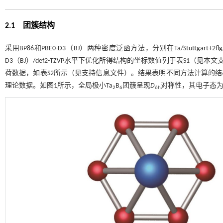
2.1 团簇结构
采用BP86和PBE0-D3（BJ）两种密度泛函方法，分别在Ta/Stuttgart+2flg/
D3（BJ）/def2-TZVP水平下优化所得结构的坐标数值列于表S1（见本
荷数据，如表S2所示（见支持信息文件）。结果表明不同方法计算的结构参数基
理论数据。如
图1
所示，全局极小Ta
B
团簇呈现
D
对称性，其电子态
2
6
6h