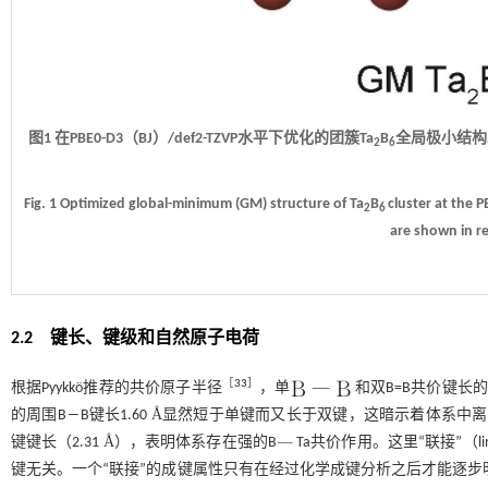
图1 在PBE0-D3（BJ）/def2-TZVP水平下优化的团簇Ta
B
全局极小结构
2
6
Fig. 1 Optimized global-minimum (GM) structure of Ta
B
cluster at the 
2
6
are shown in re
2.2 键长、键级和自然原子电荷
［
33
］
根据Pyykkö推荐的共价原子半径
，单
和双B=B共价键长的上
Å
的周围B―B键长1.60
显然短于单键而又长于双键，这暗示着体系中离
Å
Å
键键长（2.31
），表明体系存在强的B
Ta共价作用。这里“联接”
Å
键无关。一个“联接”的成键属性只有在经过化学成键分析之后才能逐步明晰。NB